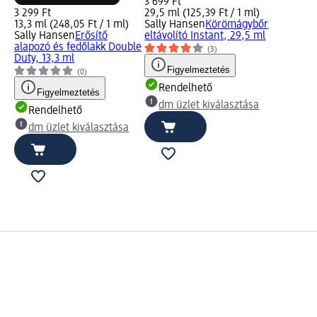
3 699 Ft
3 299 Ft
29,5 ml (125,39 Ft / 1 ml)
13,3 ml (248,05 Ft / 1 ml)
Sally Hansen
Körömágybőr
Sally Hansen
Erősítő
eltávolító Instant, 29,5 ml
alapozó és fedőlakk Double
(3)
Duty, 13,3 ml
Figyelmeztetés
(0)
Rendelhető
Figyelmeztetés
dm üzlet kiválasztása
Rendelhető
dm üzlet kiválasztása