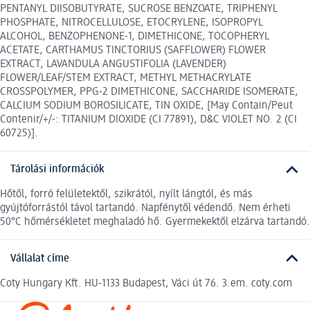
PENTANYL DIISOBUTYRATE, SUCROSE BENZOATE, TRIPHENYL
PHOSPHATE, NITROCELLULOSE, ETOCRYLENE, ISOPROPYL
ALCOHOL, BENZOPHENONE-1, DIMETHICONE, TOCOPHERYL
ACETATE, CARTHAMUS TINCTORIUS (SAFFLOWER) FLOWER
EXTRACT, LAVANDULA ANGUSTIFOLIA (LAVENDER)
FLOWER/LEAF/STEM EXTRACT, METHYL METHACRYLATE
CROSSPOLYMER, PPG-2 DIMETHICONE, SACCHARIDE ISOMERATE,
CALCIUM SODIUM BOROSILICATE, TIN OXIDE, [May Contain/Peut
Contenir/+/-: TITANIUM DIOXIDE (CI 77891), D&C VIOLET NO. 2 (CI
60725)].
Tárolási információk
Hőtől, forró felületektől, szikrától, nyílt lángtól, és más
gyújtóforrástól távol tartandó. Napfénytől védendő. Nem érheti
50°C hőmérsékletet meghaladó hő. Gyermekektől elzárva tartandó.
Vállalat címe
Coty Hungary Kft. HU-1133 Budapest, Váci út 76. 3.em. coty.com