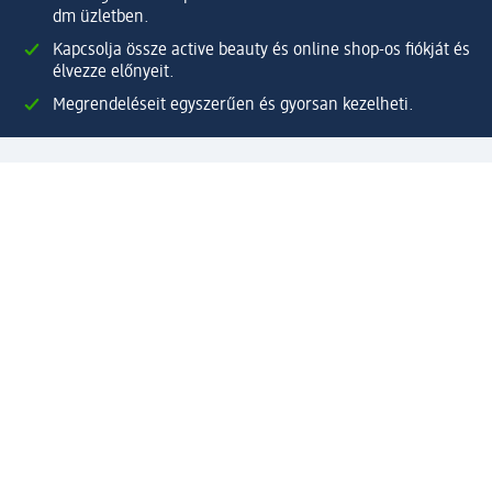
dm üzletben.
Kapcsolja össze active beauty és online shop-os fiókját és
élvezze előnyeit.
Megrendeléseit egyszerűen és gyorsan kezelheti.
Regisztráljon most!
Kérdések és válaszok
Szolgáltatások
Ügyfélszolgálat
Fizetési lehetőségek
Szállítási és átvételi lehetőségek
Visszaküldés, visszatérítés
Hibás termék reklamáció
Csomagkövetés
Vállalatról
Vállalat
Vállalati felelősségvállalás
Karrier