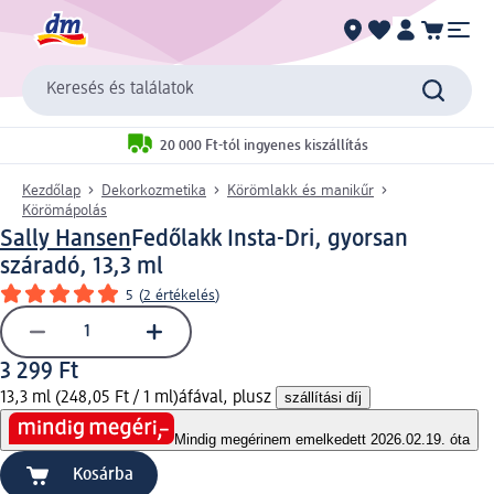
Keresés és találatok
20 000 Ft-tól ingyenes kiszállítás
Kezdőlap
Dekorkozmetika
Körömlakk és manikűr
Körömápolás
Sally Hansen
Fedőlakk Insta-Dri, gyorsan
száradó, 13,3 ml
5
(
2 értékelés
)
3 299 Ft
13,3 ml (248,05 Ft / 1 ml)
áfával, plusz
szállítási díj
Mindig megéri
nem emelkedett 2026.02.19. óta
Kosárba