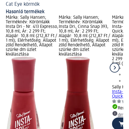
Cat Eye körmök
Kö
Hasonló termékek
Márka: Sally Hansen;
Márka: Sally Hansen;
Márka: S
Terméknév: Körömlakk
Terméknév: Körömlakk
Termékn
Insta Dri - Nr. 413 Expresso,
Insta Dri, Cinna Snap 393,
Insta-Dri
10,8 ml; Ár: 2 299 Ft;
10,8 ml; Ár: 2 299 Ft;
Quick, 9 
Alapár: 10,8 ml (212,87 Ft /
Alapár: 10,8 ml (212,87 Ft /
Alapár: 9
1 ml); Elérhetőség: Állapot
1 ml); Elérhetőség: Állapot
ml); Elé
zöld Rendelhető, Állapot
zöld Rendelhető, Állapot
zöld Ren
szürke dm üzlet
szürke dm üzlet
szürke d
kiválasztása
kiválasztása
kiválasz
2 299 Ft
9 ml (255
Sally Ha
Insta-Dri
Quick, 9
Rende
dm üz