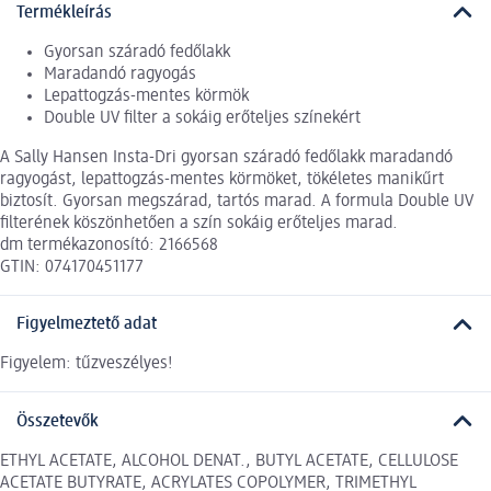
Termékleírás
Gyorsan száradó fedőlakk
Maradandó ragyogás
Lepattogzás-mentes körmök
Double UV filter a sokáig erőteljes színekért
A Sally Hansen Insta-Dri gyorsan száradó fedőlakk maradandó
ragyogást, lepattogzás-mentes körmöket, tökéletes manikűrt
biztosít. Gyorsan megszárad, tartós marad. A formula Double UV
filterének köszönhetően a szín sokáig erőteljes marad.
dm termékazonosító: 2166568
GTIN: 074170451177
Figyelmeztető adat
Figyelem: tűzveszélyes!
Összetevők
ETHYL ACETATE, ALCOHOL DENAT., BUTYL ACETATE, CELLULOSE
ACETATE BUTYRATE, ACRYLATES COPOLYMER, TRIMETHYL