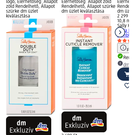
logó; Elérhetőség: Állapot
Elérhetőség: Állapot zöld
Elérhető
zöld Rendelhető, Állapot
Rendelhető, Állapot szürke
Rendelhe
szürke dm üzlet
dm üzlet kiválasztása
dm üzlet
kiválasztása
2 299 Ft
10,8 ml (
Sally Ha
Insta Dri
Tumble, 
Figy
Rende
dm üz