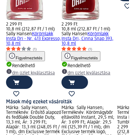
2 299 Ft
2 299 Ft
10,8 ml (212,87 Ft / 1 ml)
10,8 ml (212,87 Ft / 1 ml)
Sally Hansen
Körömlakk
Sally Hansen
Körömlakk
Insta Dri - Nr. 413 Expresso,
Insta Dri, Cinna Snap 393,
10,8 ml
10,8 ml
(1)
(1)
Figyelmeztetés
Figyelmeztetés
Rendelhető
Rendelhető
dm üzlet kiválasztása
dm üzlet kiválasztása
Mások még ezeket vásárolták
Márka: Sally Hansen;
Márka: Sally Hansen;
Márka: S
Terméknév: Erősítő alapozó
Terméknév: Körömágybőr
Termékn
és fedőlakk Double Duty,
eltávolító Instant, 29,5 ml;
Insta Dri
13,3 ml; Ár: 3 299 Ft;
Ár: 3 699 Ft; Alapár: 29,5
Tumble, 
Alapár: 13,3 ml (248,05 Ft /
ml (125,39 Ft / 1 ml); dm
2 299 Ft;
1 ml); dm Exclusive termék
Exclusive termék logó;
(212,87 F