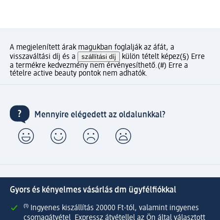
A megjelenített árak magukban foglalják az áfát, a
visszaváltási díj és a
szállítási díj
külön tételt képez
(§) Erre
a termékre kedvezmény nem érvényesíthető.
(#) Erre a
tételre active beauty pontok nem adhatók.
Mennyire elégedett az oldalunkkal?
Gyors és kényelmes vásárlás dm ügyfélfiókkal
⁽¹⁾ Ingyenes kiszállítás 20000 Ft-tól, valamint ingyenes
csomagátvétel Expressz átvétellel az Ön által választott