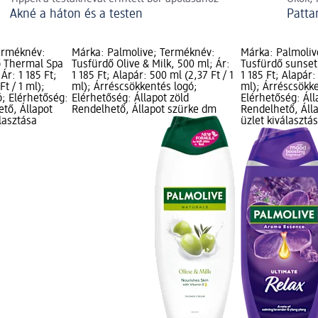
Akné a háton és a testen
Patta
erméknév:
Márka: Palmolive; Terméknév:
Márka: Palmoliv
ő Thermal Spa
Tusfürdő Olive & Milk, 500 ml; Ár:
Tusfürdő sunset 
Ár: 1 185 Ft;
1 185 Ft; Alapár: 500 ml (2,37 Ft / 1
1 185 Ft; Alapár:
Ft / 1 ml);
ml); Árréscsökkentés logó;
ml); Árréscsökk
ó; Elérhetőség:
Elérhetőség: Állapot zöld
Elérhetőség: Áll
ető, Állapot
Rendelhető, Állapot szürke dm
Rendelhető, Áll
lasztása
üzlet kiválasztá