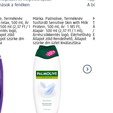
nások a fenéken
A bőr védőré
e; Terméknév:
Márka: Palmolive; Terméknév:
Márka: Palm
relax, 500 ml; Ár:
Tusfürdő Sensitive Skin with Milk
Tusfürdő na
 500 ml (2,37 Ft / 1
Protein, 500 ml; Ár: 1 185 Ft;
Ár: 1 185 Ft
entés logó;
Alapár: 500 ml (2,37 Ft / 1 ml);
/ 1 ml); Árr
apot zöld
Árréscsökkentés logó; Elérhetőség:
Elérhetőség:
apot szürke dm
Állapot zöld Rendelhető, Állapot
Rendelhető,
sa
szürke dm üzlet kiválasztása