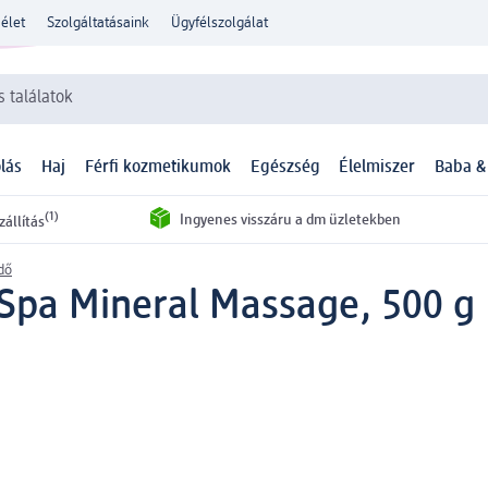
élet
Szolgáltatásaink
Ügyfélszolgálat
 találatok
lás
Haj
Férfi kozmetikumok
Egészség
Élelmiszer
Baba &
(1)
Ingyenes visszáru a dm üzletekben
zállítás
dő
Spa Mineral Massage, 500 g