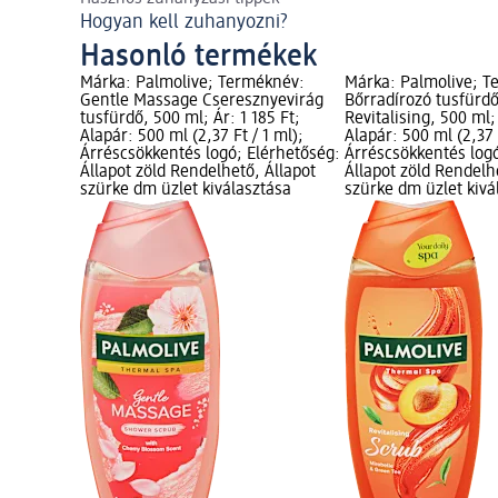
Hogyan kell zuhanyozni?
Hasonló termékek
Márka: Palmolive; Terméknév:
Márka: Palmolive; T
Gentle Massage Cseresznyevirág
Bőrradírozó tusfürd
tusfürdő, 500 ml; Ár: 1 185 Ft;
Revitalising, 500 ml; 
Alapár: 500 ml (2,37 Ft / 1 ml);
Alapár: 500 ml (2,37 
Árréscsökkentés logó; Elérhetőség:
Árréscsökkentés log
Állapot zöld Rendelhető, Állapot
Állapot zöld Rendelh
szürke dm üzlet kiválasztása
szürke dm üzlet kivá