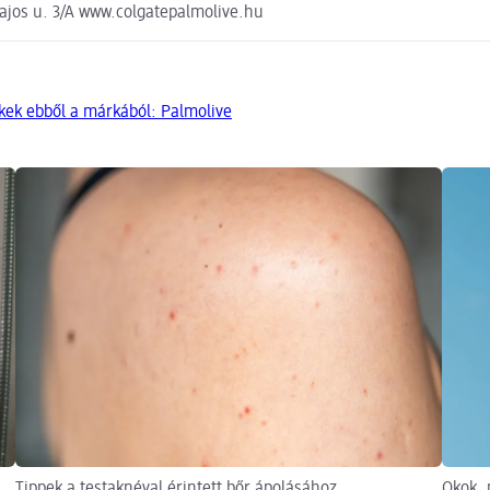
ajos u. 3/A www.colgatepalmolive.hu
kek ebből a márkából: Palmolive
Tippek a testaknéval érintett bőr ápolásához
Okok, 