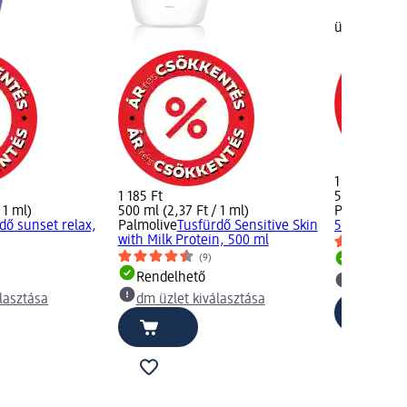
üzlet kivála
1 185 Ft
1 185 Ft
500 ml (2,37
 1 ml)
500 ml (2,37 Ft / 1 ml)
Palmolive
Tu
dő sunset relax,
Palmolive
Tusfürdő Sensitive Skin
500 ml
with Milk Protein, 500 ml
(9)
Rendelh
Rendelhető
dm üzlet
lasztása
dm üzlet kiválasztása