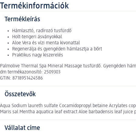
Termékinformációk
Termékleírás
Hámlasztó, radírozó tusfürdő
Holt-tengeri ásványokkal
Aloe Vera és vízi menta kivonattal
Regenerálja és gyengéden hámlasztja a bőrt
Praktikus nagy kiszerelés
Palmolive Thermal Spa Mineral Massage tusfürdő. Gyengéden hámlasz
dm termékazonosító: 2509303
GTIN: 8718951424586
Összetevők
Aqua Sodium laureth sulfate Cocamidopropyl betaine Acrylates cop
Maris sal Mentha aquatica leaf extract Aloe barbadensis leaf juice
Vállalat címe