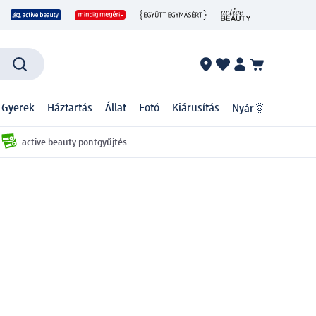
 Gyerek
Háztartás
Állat
Fotó
Kiárusítás
Nyár🌞
active beauty pontgyűjtés