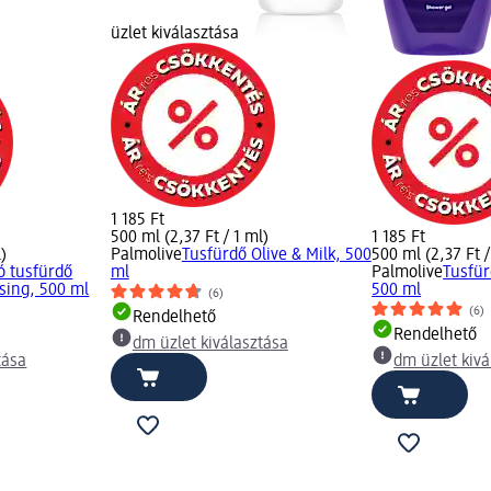
üzlet kiválasztása
1 185 Ft
500 ml (2,37 Ft / 1 ml)
1 185 Ft
l)
Palmolive
Tusfürdő Olive & Milk, 500
500 ml (2,37 Ft /
ó tusfürdő
ml
Palmolive
Tusfür
sing, 500 ml
500 ml
(6)
(6)
Rendelhető
Rendelhető
dm üzlet kiválasztása
tása
dm üzlet kivá