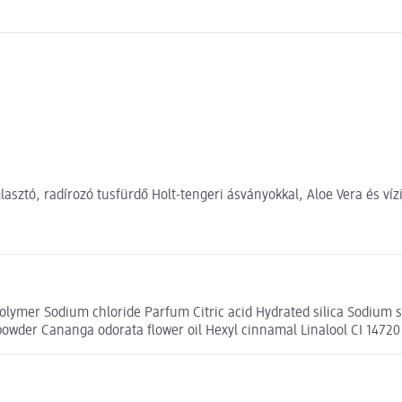
tó, radírozó tusfürdő Holt-tengeri ásványokkal, Aloe Vera és vízi
olymer Sodium chloride Parfum Citric acid Hydrated silica Sodium
 powder Cananga odorata flower oil Hexyl cinnamal Linalool CI 14720