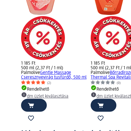
1 185 Ft
1 185 Ft
500 ml (2,37 Ft / 1 ml)
500 ml (2,37 Ft / 1 m
Palmolive
Gentle Massage
Palmolive
Bőrradíroz
Cseresznyevirág tusfürdő, 500 ml
Thermal Spa Revitali
(2)
(0)
Rendelhető
Rendelhető
dm üzlet kiválasztása
dm üzlet kiválasz