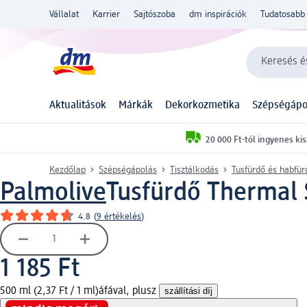
Vállalat
Karrier
Sajtószoba
dm inspirációk
Tudatosabb 
Keresés és
Aktualitások
Márkák
Dekorkozmetika
Szépségápo
20 000 Ft-tól ingyenes kis
Kezdőlap
Szépségápolás
Tisztálkodás
Tusfürdő és habfür
Palmolive
Tusfürdő Thermal 
4.8
(
9 értékelés
)
1 185 Ft
500 ml (2,37 Ft / 1 ml)
áfával, plusz
szállítási díj