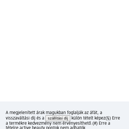
A megjelenített árak magukban foglalják az áfát, a
visszaváltási díj és a
szállítási díj
külön tételt képez
(§) Erre
a termékre kedvezmény nem érvényesíthető.
(#) Erre a
tételre active beauty pontok nem adhatók.