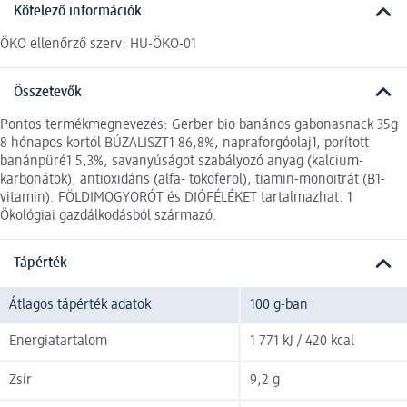
Kötelező információk
ÖKO ellenőrző szerv: HU-ÖKO-01
Összetevők
Pontos termékmegnevezés: Gerber bio banános gabonasnack 35g
8 hónapos kortól BÚZALISZT1 86,8%, napraforgóolaj1, porított
banánpüré1 5,3%, savanyúságot szabályozó anyag (kalcium-
karbonátok), antioxidáns (alfa- tokoferol), tiamin-monoitrát (B1-
vitamin). FÖLDIMOGYORÓT és DIÓFÉLÉKET tartalmazhat. 1
Ökológiai gazdálkodásból származó.
Tápérték
Átlagos tápérték adatok
100 g-ban
Energiatartalom
1 771 kJ / 420 kcal
Zsír
9,2 g