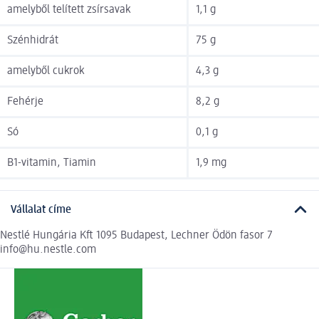
amelyből telített zsírsavak
1,1 g
Szénhidrát
75 g
amelyből cukrok
4,3 g
Fehérje
8,2 g
Só
0,1 g
B1-vitamin, Tiamin
1,9 mg
Vállalat címe
Nestlé Hungária Kft 1095 Budapest, Lechner Ödön fasor 7
info@hu.nestle.com