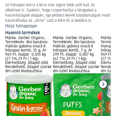
20 hónapos korra a kicsi már egyre több szót tud, és
Tu
alkalmaz is. Gyakori, hogy csoportosítja a tárgyakat a
fej
hasonlóságaik alapján, így például kerek tulajdonságuk miatt
Fe
használhatja az „alma” szót a kőre és a labdára is.
Húsz hónaposan
Hasonló termékek
Márka: Gerber Organic;
Márka: Gerber Organic;
Márka: G
Terméknév: Bio banános
Terméknév: Bio banános
Termékn
málnás gabona snack 8
málnás gabona snack 8
mangós 
hónapos kortól, 35 g; Ár:
hónapos kortól, 7 g; Ár:
hónapos k
949 Ft; Alapár: 0,035 kg
299 Ft; Alapár: 0,007 kg
949 Ft; A
(27 114,29 Ft / 1 kg);
(42 714,29 Ft / 1 kg);
(27 114,2
Elérhetőség: Állapot zöld
Elérhetőség: Állapot zöld
Elérhető
Rendelhető, Állapot szürke
Rendelhető, Állapot szürke
Rendelhe
dm üzlet kiválasztása
dm üzlet kiválasztása
dm üzlet