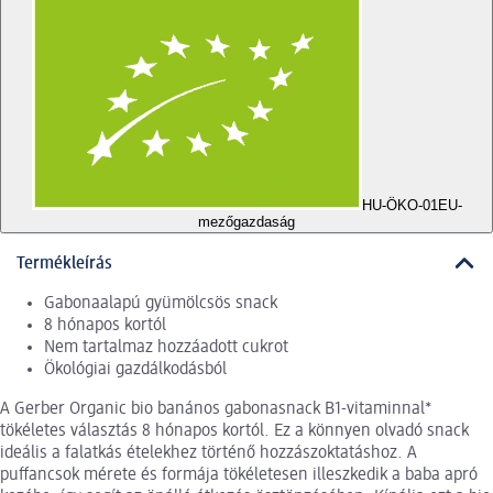
HU-ÖKO-01
EU-
mezőgazdaság
Termékleírás
Gabonaalapú gyümölcsös snack
8 hónapos kortól
Nem tartalmaz hozzáadott cukrot
Ökológiai gazdálkodásból
A Gerber Organic bio banános gabonasnack B1-vitaminnal*
tökéletes választás 8 hónapos kortól. Ez a könnyen olvadó snack
ideális a falatkás ételekhez történő hozzászoktatáshoz. A
puffancsok mérete és formája tökéletesen illeszkedik a baba apró