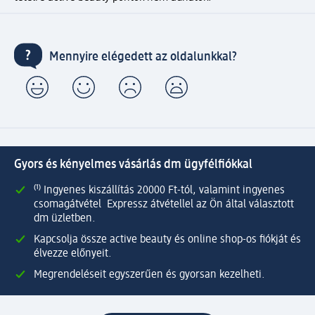
Mennyire elégedett az oldalunkkal?
Gyors és kényelmes vásárlás dm ügyfélfiókkal
⁽¹⁾ Ingyenes kiszállítás 20000 Ft-tól, valamint ingyenes
csomagátvétel Expressz átvétellel az Ön által választott
dm üzletben.
Kapcsolja össze active beauty és online shop-os fiókját és
élvezze előnyeit.
Megrendeléseit egyszerűen és gyorsan kezelheti.