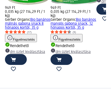
dm üz
949 Ft
949 Ft
0,035 kg (27 114,29 Ft / 1
0,035 kg (27 114,29 Ft / 1
kg)
kg)
Gerber Organic
Bio banános
Gerber Organic
Bio banános
málnás gabona snack 8
mangós gabona snack, 12
hónapos kortól, 35 g
hónapos kortól, 35 g
(17)
(9)
Figyelmeztetés
Figyelmeztetés
Rendelhető
Rendelhető
dm üzlet kiválasztása
dm üzlet kiválasztása