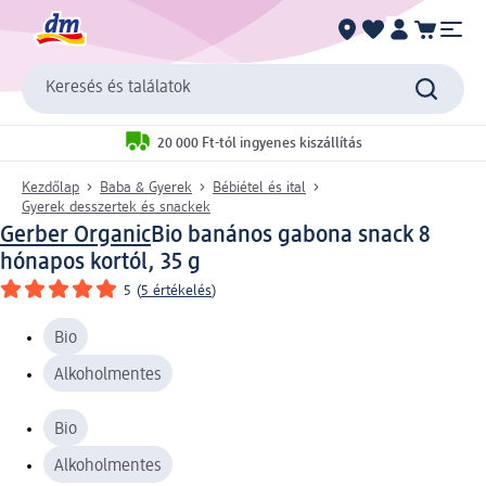
Keresés és találatok
20 000 Ft-tól ingyenes kiszállítás
Kezdőlap
Baba & Gyerek
Bébiétel és ital
Gyerek desszertek és snackek
Gerber Organic
Bio banános gabona snack 8
hónapos kortól, 35 g
5
(
5 értékelés
)
Bio
Alkoholmentes
Bio
Alkoholmentes