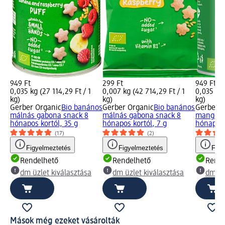
949 Ft
299 Ft
949 Ft
0,035 kg (27 114,29 Ft / 1
0,007 kg (42 714,29 Ft / 1
0,035 kg 
kg)
kg)
kg)
Gerber Organic
Bio banános
Gerber Organic
Bio banános
Gerber O
málnás gabona snack 8
málnás gabona snack 8
mangós 
hónapos kortól, 35 g
hónapos kortól, 7 g
hónapos 
(17)
(2)
Figyelmeztetés
Figyelmeztetés
Figy
Rendelhető
Rendelhető
Rende
dm üzlet kiválasztása
dm üzlet kiválasztása
dm üz
Mások még ezeket vásárolták