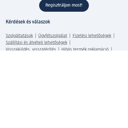
Regisztráljon most!
Kérdések és válaszok
Szolgáltatások
Ügyfélszolgálat
Fizetési lehetőségek
Szállítási és átvételi lehetőségek
Visszaküldés, visszatérítés
Hibás termék reklamáció
Csomagkövetés
Vállalatról
Vállalat
Vállalati felelősségvállalás
Karrier
Sajtószoba
Díjaink
Támogatási stratégia
Kiemelt kategóriáink