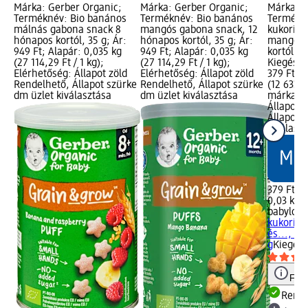
Márka: Gerber Organic;
Márka: Gerber Organic;
Márka: b
Terméknév: Bio banános
Terméknév: Bio banános
Termékné
málnás gabona snack 8
mangós gabona snack, 12
kukorica
hónapos kortól, 35 g; Ár:
hónapos kortól, 35 g; Ár:
mangóval
949 Ft; Alapár: 0,035 kg
949 Ft; Alapár: 0,035 kg
kortól, 3
(27 114,29 Ft / 1 kg);
(27 114,29 Ft / 1 kg);
Kiegészít
Elérhetőség: Állapot zöld
Elérhetőség: Állapot zöld
379 Ft; A
Rendelhető, Állapot szürke
Rendelhető, Állapot szürke
(12 633,3
dm üzlet kiválasztása
dm üzlet kiválasztása
márka lo
Állapot 
Állapot 
kiválasz
379 Ft
0,03 kg (
babylove
kukorica
és..., 30
g
Kiegész
Figy
Rende