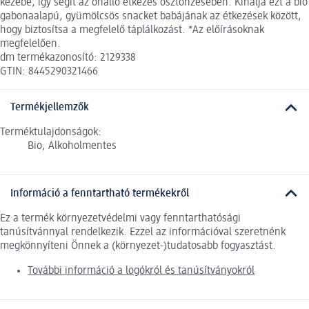
kezébe, így segít az önálló étkezés ösztönzésében. Kínálja ezt a bio
gabonaalapú, gyümölcsös snacket babájának az étkezések között,
hogy biztosítsa a megfelelő táplálkozást. *Az előírásoknak
megfelelően.
dm termékazonosító: 2129338
GTIN: 8445290321466
Termékjellemzők
Terméktulajdonságok:
Bio, Alkoholmentes
Információ a fenntartható termékekről
Ez a termék környezetvédelmi vagy fenntarthatósági
tanúsítvánnyal rendelkezik. Ezzel az információval szeretnénk
megkönnyíteni Önnek a (környezet-)tudatosabb fogyasztást.
További információ a logókról és tanúsítványokról