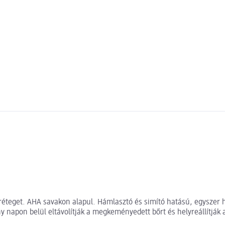
teget. AHA savakon alapul. Hámlasztó és simító hatású, egyszer ha
 napon belül eltávolítják a megkeményedett bőrt és helyreállítják