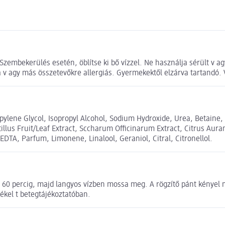
zembekerülés esetén, öblítse ki bő vízzel. Ne használja sérült v agy
 v agy más összetevőkre allergiás. Gyermekektől elzárva tartandó. 
pylene Glycol, Isopropyl Alcohol, Sodium Hydroxide, Urea, Betaine, C
llus Fruit/Leaf Extract, Sccharum Officinarum Extract, Citrus Auran
EDTA, Parfum, Limonene, Linalool, Geraniol, Citral, Citronellol.
ta 60 percig, majd langyos vízben mossa meg. A rögzítő pánt kényel 
ékel t betegtájékoztatóban.