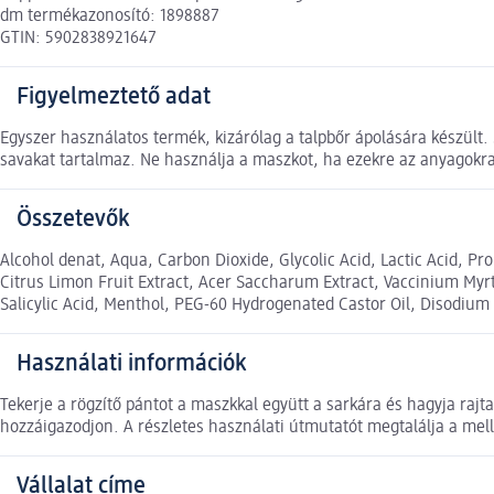
dm termékazonosító: 1898887
GTIN: 5902838921647
Figyelmeztető adat
Egyszer használatos termék, kizárólag a talpbőr ápolására készült. S
savakat tartalmaz. Ne használja a maszkot, ha ezekre az anyagokra
Összetevők
Alcohol denat, Aqua, Carbon Dioxide, Glycolic Acid, Lactic Acid, Pro
Citrus Limon Fruit Extract, Acer Saccharum Extract, Vaccinium Myrti
Salicylic Acid, Menthol, PEG-60 Hydrogenated Castor Oil, Disodium 
Használati információk
Tekerje a rögzítő pántot a maszkkal együtt a sarkára és hagyja raj
hozzáigazodjon. A részletes használati útmutatót megtalálja a mell
Vállalat címe