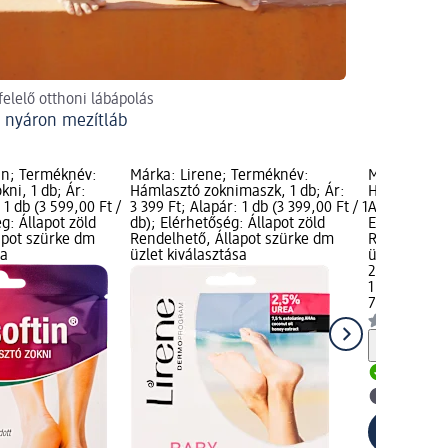
elelő otthoni lábápolás
 nyáron mezítláb
in; Terméknév:
Márka: Lirene; Terméknév:
Márka: 7th
ni, 1 db; Ár:
Hámlasztó zoknimaszk, 1 db; Ár:
Hámlasztó zo
 1 db (3 599,00 Ft /
3 399 Ft; Alapár: 1 db (3 399,00 Ft / 1
Alapár: 1 db
ég: Állapot zöld
db); Elérhetőség: Állapot zöld
Elérhetőség:
apot szürke dm
Rendelhető, Állapot szürke dm
Rendelhető,
sa
üzlet kiválasztása
üzlet kivála
2 599 Ft
1 db (2 599,0
7th Heaven
Figyelm
Rendelh
dm üzlet