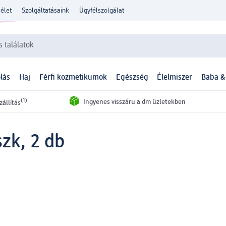
élet
Szolgáltatásaink
Ügyfélszolgálat
 találatok
lás
Haj
Férfi kozmetikumok
Egészség
Élelmiszer
Baba &
(1)
Ingyenes visszáru a dm üzletekben
zállítás
zk, 2 db