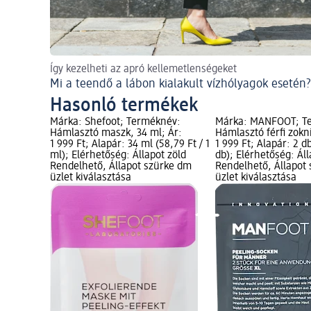
Így kezelheti az apró kellemetlenségeket
Mi a teendő a lábon kialakult vízhólyagok esetén?
Hasonló termékek
Márka: Shefoot; Terméknév:
Márka: MANFOOT; T
Hámlasztó maszk, 34 ml; Ár:
Hámlasztó férfi zokni
1 999 Ft; Alapár: 34 ml (58,79 Ft / 1
1 999 Ft; Alapár: 2 db
ml); Elérhetőség: Állapot zöld
db); Elérhetőség: Áll
Rendelhető, Állapot szürke dm
Rendelhető, Állapot
üzlet kiválasztása
üzlet kiválasztása