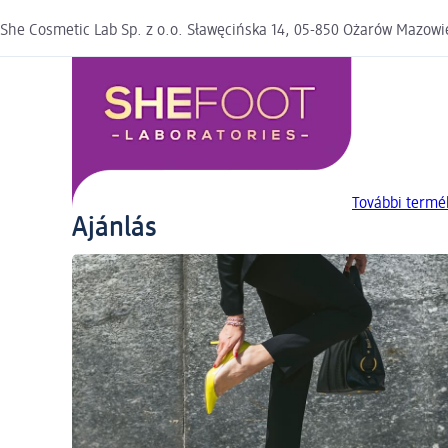
She Cosmetic Lab Sp. z o.o. Sławęcińska 14, 05-850 Ożarów Mazowi
További termé
Ajánlás