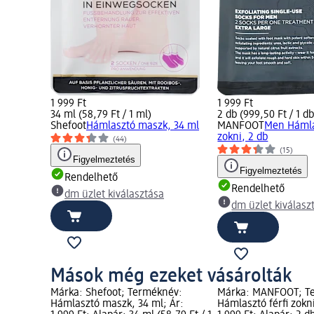
1 999 Ft
1 999 Ft
34 ml (58,79 Ft / 1 ml)
2 db (999,50 Ft / 1 db
Shefoot
Hámlasztó maszk, 34 ml
MANFOOT
Men Hámlas
zokni, 2 db
(44)
(15)
Figyelmeztetés
Figyelmeztetés
Rendelhető
Rendelhető
dm üzlet kiválasztása
dm üzlet kiválasz
Mások még ezeket vásárolták
Márka: Shefoot; Terméknév:
Márka: MANFOOT; T
Hámlasztó maszk, 34 ml; Ár:
Hámlasztó férfi zokni