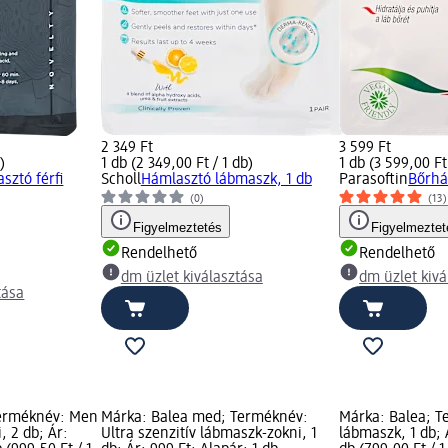
2 349 Ft
3 599 Ft
)
1 db (2 349,00 Ft / 1 db)
1 db (3 599,00 Ft
ztó férfi
Scholl
Hámlasztó lábmaszk, 1 db
Parasoftin
Bőrhá
(0)
(13)
Figyelmeztetés
Figyelmeztet
Rendelhető
Rendelhető
dm üzlet kiválasztása
dm üzlet kivá
tása
erméknév: Men
Márka: Balea med; Terméknév:
Márka: Balea; T
, 2 db; Ár:
Ultra szenzitív lábmaszk-zokni, 1
lábmaszk, 1 db; 