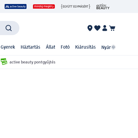
 Gyerek
Háztartás
Állat
Fotó
Kiárusítás
Nyár🌞
active beauty pontgyűjtés