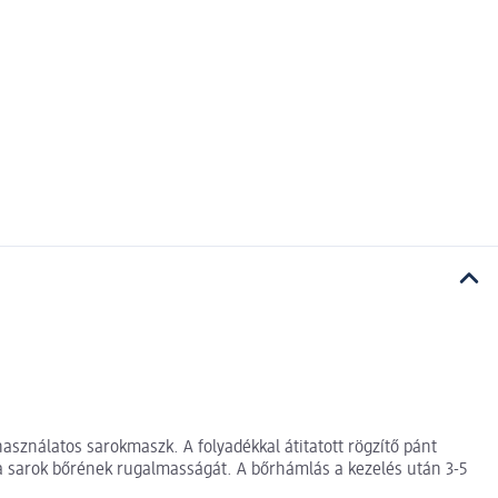
sználatos sarokmaszk. A folyadékkal átitatott rögzítő pánt
 a sarok bőrének rugalmasságát. A bőrhámlás a kezelés után 3-5