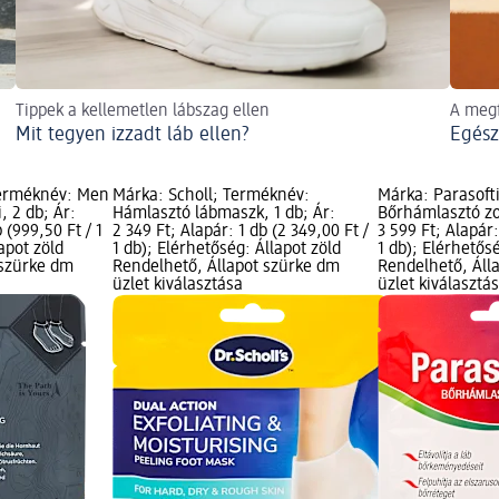
Tippek a kellemetlen lábszag ellen
A megf
Mit tegyen izzadt láb ellen?
Egész
erméknév: Men
Márka: Scholl; Terméknév:
Márka: Parasoft
, 2 db; Ár:
Hámlasztó lábmaszk, 1 db; Ár:
Bőrhámlasztó zok
 (999,50 Ft / 1
2 349 Ft; Alapár: 1 db (2 349,00 Ft /
3 599 Ft; Alapár:
apot zöld
1 db); Elérhetőség: Állapot zöld
1 db); Elérhetős
 szürke dm
Rendelhető, Állapot szürke dm
Rendelhető, Áll
üzlet kiválasztása
üzlet kiválasztá