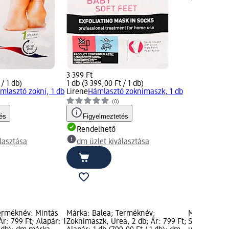
3 399 Ft
 / 1 db)
1 db (3 399,00 Ft / 1 db)
mlasztó zokni, 1 db
Lirene
Hámlasztó zoknimaszk, 1 db
(0)
és
Figyelmeztetés
Rendelhető
lasztása
dm üzlet kiválasztása
erméknév: Mintás
Márka: Balea; Terméknév:
Márka: Bale
Ár: 799 Ft; Alapár: 1
Zoknimaszk, Urea, 2 db; Ár: 799 Ft;
Sarokbőrrep