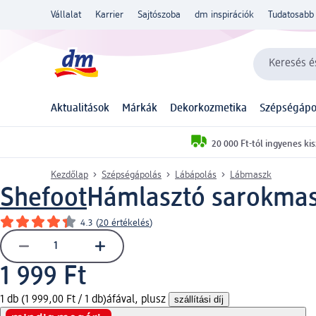
Vállalat
Karrier
Sajtószoba
dm inspirációk
Tudatosabb 
Keresés és
Aktualitások
Márkák
Dekorkozmetika
Szépségápo
20 000 Ft-tól ingyenes kis
Kezdőlap
Szépségápolás
Lábápolás
Lábmaszk
Shefoot
Hámlasztó sarokmas
4.3
(
20 értékelés
)
1 999 Ft
1 db (1 999,00 Ft / 1 db)
áfával, plusz
szállítási díj