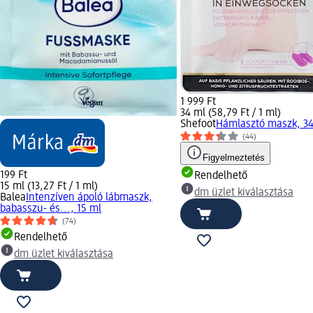
1 999 Ft
34 ml (58,79 Ft / 1 ml)
Shefoot
Hámlasztó maszk, 3
(44)
Figyelmeztetés
199 Ft
Rendelhető
15 ml (13,27 Ft / 1 ml)
dm üzlet kiválasztása
Balea
Intenzíven ápoló lábmaszk,
babasszu- és..., 15 ml
(74)
Rendelhető
dm üzlet kiválasztása