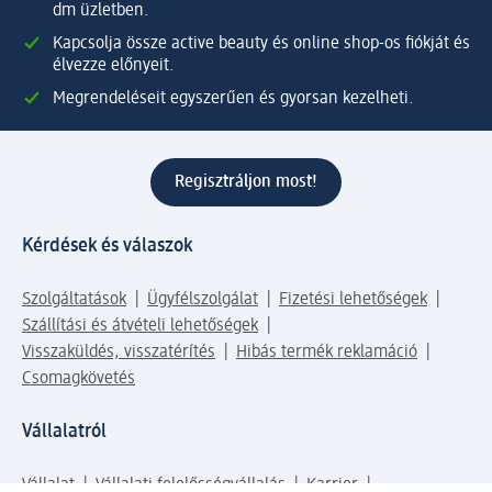
dm üzletben.
Kapcsolja össze active beauty és online shop-os fiókját és
élvezze előnyeit.
Megrendeléseit egyszerűen és gyorsan kezelheti.
Regisztráljon most!
Kérdések és válaszok
Szolgáltatások
Ügyfélszolgálat
Fizetési lehetőségek
Szállítási és átvételi lehetőségek
Visszaküldés, visszatérítés
Hibás termék reklamáció
Csomagkövetés
Vállalatról
Vállalat
Vállalati felelősségvállalás
Karrier