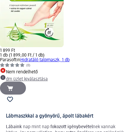
1 899 Ft
1 db (1 899,00 Ft / 1 db)
Parasoftin
Hidratáló talpmaszk, 1 db
(0)
Nem rendelhető
dm üzlet kiválasztása
Lábmaszkkal a gyönyörű, ápolt lábakért
Lábaink
nap mint nap
fokozott igénybevétel
nek vannak