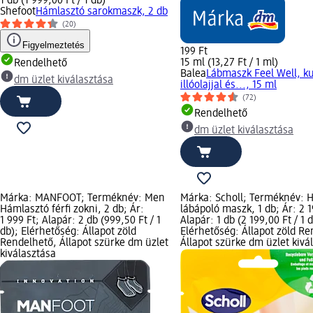
1 db (1 999,00 Ft / 1 db)
Shefoot
Hámlasztó sarokmaszk, 2 db
(20)
Figyelmeztetés
199 Ft
15 ml (13,27 Ft / 1 ml)
Rendelhető
Balea
Lábmaszk Feel Well, k
dm üzlet kiválasztása
illóolajjal és..., 15 ml
(72)
Rendelhető
dm üzlet kiválasztása
Márka: MANFOOT; Terméknév: Men
Márka: Scholl; Terméknév: H
Hámlasztó férfi zokni, 2 db; Ár:
lábápoló maszk, 1 db; Ár: 2 1
1 999 Ft; Alapár: 2 db (999,50 Ft / 1
Alapár: 1 db (2 199,00 Ft / 1 d
db); Elérhetőség: Állapot zöld
Elérhetőség: Állapot zöld Re
Rendelhető, Állapot szürke dm üzlet
Állapot szürke dm üzlet kivá
kiválasztása