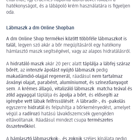
hatékonyságot, és a lábápoló krém használatára is figyeljen
oda.
Lábmaszk a dm Online Shopban
A dm Online Shop termékei között többféle lábmaszkot is
talál
, legyen szó akár a bőr megújításáról egy hatékony
hámlasztó maszk segítségével, vagy az alapos hidratálásról.
A
hidratáló maszk
akár 20 perc alatt
táplálja a lábfej száraz
bőrét
, az
intenzív ápolást nyújtó lábmaszk
pedig
makadámdió-olajjal regenerál
, ráadásul
nem tartalmaz
ásványi olajat, parabént, alumíniumot, és színezőanyagot
sem
. A
krémes állagú, vitalizáló lábmaszk matcha teával és
zöld agyaggal
táplálja és
ápolja a bőrt
, és
elősegíti az
igénybe vett lábak felfrissülését
. A
lábradír-, és -pakolás
egyszerre
hidratál
és felpuhítja a bőrkeményedést, amelyet
végül a
radíroz
ó hatású lávakőszemcsék gyengéden
eltávolítanak. Ráadásul mindezt csupa
természetes
összetevők
kel.
A
hámlasztó lábmaszkok-, és zoknik
széles kínálata pedig