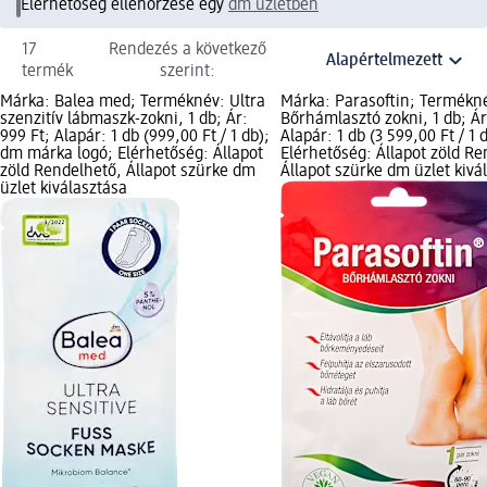
Elérhetőség ellenőrzése egy
dm üzletben
17
Rendezés a következő
termék
szerint:
Márka: Balea med; Terméknév: Ultra
Márka: Parasoftin; Termékn
szenzitív lábmaszk-zokni, 1 db; Ár:
Bőrhámlasztó zokni, 1 db; Ár
999 Ft; Alapár: 1 db (999,00 Ft / 1 db);
Alapár: 1 db (3 599,00 Ft / 1 
dm márka logó; Elérhetőség: Állapot
Elérhetőség: Állapot zöld Re
zöld Rendelhető, Állapot szürke dm
Állapot szürke dm üzlet kivá
üzlet kiválasztása