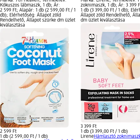
Márka: 7th Heaven; Terméknév:
Márka: Lirene; Terméknév: 
Kókuszos lábmaszk, 1 db; Ár:
zoknimaszk, 1 db; Ár: 3 399 F
2 599 Ft; Alapár: 1 db (2 599,00 Ft / 1
1 db (3 399,00 Ft / 1 db); Elé
db); Elérhetőség: Állapot zöld
Állapot zöld Rendelhető, Áll
Rendelhető, Állapot szürke dm üzlet
dm üzlet kiválasztása
kiválasztása
3 399 Ft
2 599 Ft
1 db (3 399,00 Ft / 1 db)
1 db (2 599,00 Ft / 1 db)
Lirene
Hámlasztó zoknimaszk