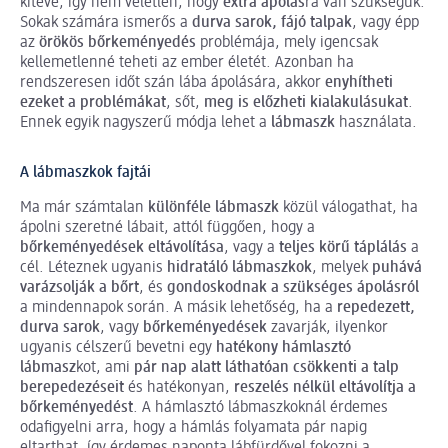
kitéve, így nem véletlen, hogy
extra ápolás
ra van szükségük.
Sokak számára ismerős a
durva sarok, fájó talpak
, vagy épp
az
örökös bőrkeményedés
problémája, mely igencsak
kellemetlenné teheti az ember életét. Azonban ha
rendszeresen időt szán lába ápolására, akkor
enyhítheti
ezeket a problémákat
, sőt,
meg is előzheti kialakulásukat
.
Ennek egyik nagyszerű módja lehet a
lábmaszk
használata.
A lábmaszkok fajtái
Ma már számtalan
különféle lábmaszk
közül válogathat, ha
ápolni szeretné lábait, attól függően, hogy a
bőrkeményedések eltávolítása
, vagy a
teljes körű táplálás
a
cél. Léteznek ugyanis
hidratáló lábmaszkok
, melyek
puhává
varázsolják a bőrt
, és
gondoskodnak a szükséges ápolásról
a mindennapok során. A másik lehetőség, ha a
repedezett,
durva sarok
, vagy
bőrkeményedések
zavarják, ilyenkor
ugyanis célszerű bevetni egy
hatékony hámlasztó
lábmasz
kot, ami
pár nap alatt láthatóan csökkenti a talp
berepedezéseit
és hatékonyan,
reszelés nélkül eltávolítja a
bőrkeményedést
. A hámlasztó lábmaszkoknál érdemes
odafigyelni arra, hogy a hámlás folyamata pár napig
eltarthat, így érdemes naponta lábfürdővel fokozni a