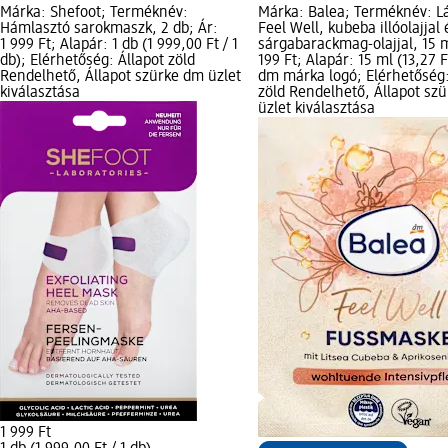
Márka: Shefoot; Terméknév:
Márka: Balea; Terméknév: 
Hámlasztó sarokmaszk, 2 db; Ár:
Feel Well, kubeba illóolajjal 
1 999 Ft; Alapár: 1 db (1 999,00 Ft / 1
sárgabarackmag-olajjal, 15 m
db); Elérhetőség: Állapot zöld
199 Ft; Alapár: 15 ml (13,27 Ft
Rendelhető, Állapot szürke dm üzlet
dm márka logó; Elérhetőség:
kiválasztása
zöld Rendelhető, Állapot sz
üzlet kiválasztása
1 999 Ft