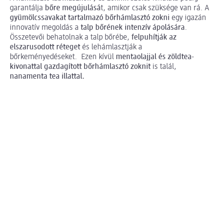
garantálja
bőre megújulásá
t, amikor csak szüksége van rá. A
gyümölcssavakat tartalmazó bőrhámlasztó zokni
egy igazán
innovatív megoldás a
talp bőrének intenzív ápolására
.
Összetevői behatolnak a talp bőrébe,
felpuhítják az
elszarusodott réteget
és lehámlasztják a
bőrkeményedéseket. Ezen kívül
mentaolajjal és zöldtea-
kivonattal gazdagított bőrhámlasztó zoknit
is talál,
nanamenta tea illattal.