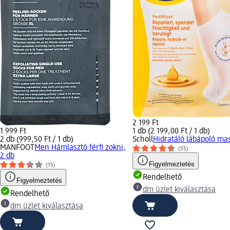
2 199 Ft
1 999 Ft
1 db (2 199,00 Ft / 1 db)
2 db (999,50 Ft / 1 db)
Scholl
Hidratáló lábápoló mas
MANFOOT
Men Hámlasztó férfi zokni,
(55)
2 db
Figyelmeztetés
(15)
Rendelhető
Figyelmeztetés
dm üzlet kiválasztása
Rendelhető
dm üzlet kiválasztása