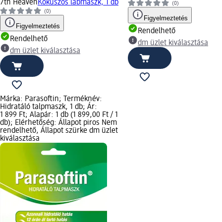
7th Heaven
Kókuszos lábmaszk, 1 db
(0)
(0)
Figyelmeztetés
Figyelmeztetés
Rendelhető
Rendelhető
dm üzlet kiválasztása
dm üzlet kiválasztása
Márka: Parasoftin; Terméknév:
Hidratáló talpmaszk, 1 db; Ár:
1 899 Ft; Alapár: 1 db (1 899,00 Ft / 1
db); Elérhetőség: Állapot piros Nem
rendelhető, Állapot szürke dm üzlet
kiválasztása