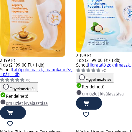
2 199 Ft
2 199 Ft
1 db (2 199,00 Ft / 1 db)
1 db (2 199,00 Ft / 1 db)
Scholl
Hidratáló zoknimaszk, 
Scholl
Lábápoló maszk, manuka-méz,
(0)
1 pár, 1 db
Figyelmeztetés
(0)
Rendelhető
Figyelmeztetés
dm üzlet kiválasztása
Rendelhető
dm üzlet kiválasztása