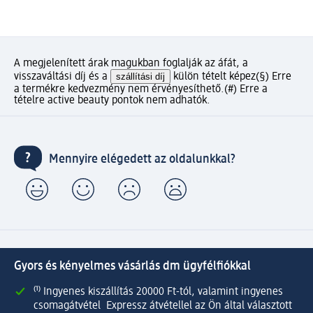
A megjelenített árak magukban foglalják az áfát, a
visszaváltási díj és a
szállítási díj
külön tételt képez
(§) Erre
a termékre kedvezmény nem érvényesíthető.
(#) Erre a
tételre active beauty pontok nem adhatók.
Mennyire elégedett az oldalunkkal?
Gyors és kényelmes vásárlás dm ügyfélfiókkal
⁽¹⁾ Ingyenes kiszállítás 20000 Ft-tól, valamint ingyenes
csomagátvétel Expressz átvétellel az Ön által választott