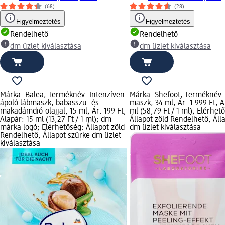
(68)
(28)
Figyelmeztetés
Figyelmeztetés
Rendelhető
Rendelhető
dm üzlet kiválasztása
dm üzlet kiválasztása
Márka: Balea; Terméknév: Intenzíven
Márka: Shefoot; Terméknév:
ápoló lábmaszk, babasszu- és
maszk, 34 ml; Ár: 1 999 Ft; A
makadámdió-olajjal, 15 ml; Ár: 199 Ft;
ml (58,79 Ft / 1 ml); Elérhet
Alapár: 15 ml (13,27 Ft / 1 ml); dm
Állapot zöld Rendelhető, Áll
márka logó; Elérhetőség: Állapot zöld
dm üzlet kiválasztása
Rendelhető, Állapot szürke dm üzlet
kiválasztása