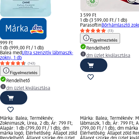
3 599 Ft
1 db (3 599,00 Ft / 1 db)
Parasoftin
Bőrhámlasztó zokn
(13)
Figyelmeztetés
999 Ft
1 db (999,00 Ft / 1 db)
Rendelhető
Balea med
Ultra szenzitív lábmaszk-
dm üzlet kiválasztása
zokni, 1 db
(143)
Figyelmeztetés
Rendelhető
dm üzlet kiválasztása
Márka: Balea; Terméknév:
Márka: Balea; Terméknév: M
Zoknimaszk, Urea, 2 db; Ár: 799 Ft;
lábmaszk, 1 db; Ár: 799 Ft; A
Alapár: 1 db (799,00 Ft / 1 db); dm
(799,00 Ft / 1 db); dm márka
márka logó; Elérhetőség: Állapot zöld
Elérhetőség: Állapot zöld Re
Rendelhető, Állapot szürke dm üzlet
Állapot szürke dm üzlet kivá