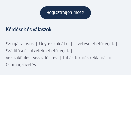
Regisztráljon most!
Kérdések és válaszok
Szolgáltatások
Ügyfélszolgálat
Fizetési lehetőségek
Szállítási és átvételi lehetőségek
Visszaküldés, visszatérítés
Hibás termék reklamáció
Csomagkövetés
Vállalatról
Vállalat
Vállalati felelősségvállalás
Karrier
Sajtószoba
Díjaink
Támogatási stratégia
Kiemelt kategóriáink