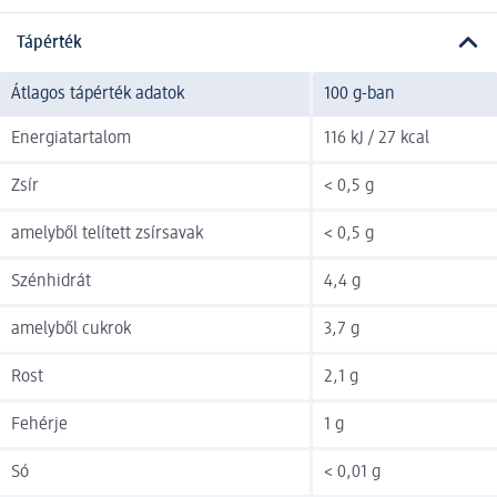
Tápérték
Átlagos tápérték adatok
100 g-ban
Energiatartalom
116 kJ / 27 kcal
Zsír
< 0,5 g
amelyből telített zsírsavak
< 0,5 g
Szénhidrát
4,4 g
amelyből cukrok
3,7 g
Rost
2,1 g
Fehérje
1 g
Só
< 0,01 g