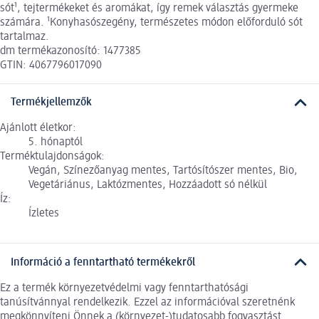
sót¹, tejtermékeket és aromákat, így remek választás gyermeke
számára. ¹Konyhasószegény, természetes módon előforduló sót
tartalmaz.
dm termékazonosító: 1477385
GTIN: 4067796017090
Termékjellemzők
Ajánlott életkor:
5. hónaptól
Terméktulajdonságok:
Vegán, Színezőanyag mentes, Tartósítószer mentes, Bio,
Vegetáriánus, Laktózmentes, Hozzáadott só nélkül
Íz:
Ízletes
Információ a fenntartható termékekről
Ez a termék környezetvédelmi vagy fenntarthatósági
tanúsítvánnyal rendelkezik. Ezzel az információval szeretnénk
megkönnyíteni Önnek a (környezet-)tudatosabb fogyasztást.