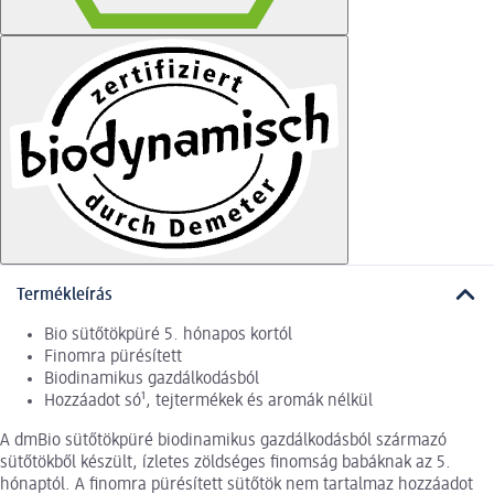
Termékleírás
Bio sütőtökpüré 5. hónapos kortól
Finomra pürésített
Biodinamikus gazdálkodásból
Hozzáadot só¹, tejtermékek és aromák nélkül
A dmBio sütőtökpüré biodinamikus gazdálkodásból származó
sütőtökből készült, ízletes zöldséges finomság babáknak az 5.
hónaptól. A finomra pürésített sütőtök nem tartalmaz hozzáadot