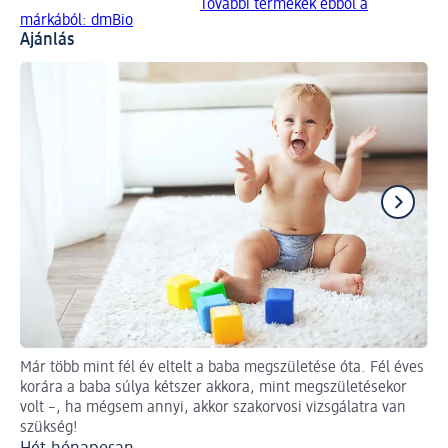
További termékek ebből a
márkából: dmBio
Ajánlás
Már több mint fél év eltelt a baba megszületése óta. Fél éves
6 
korára a baba súlya kétszer akkora, mint megszületésekor
elé
volt –, ha mégsem annyi, akkor szakorvosi vizsgálatra van
má
szükség!
an