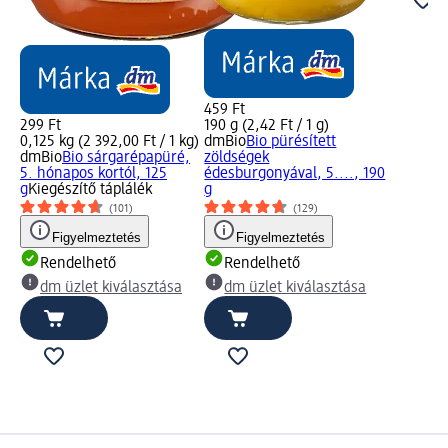
459 Ft
299 Ft
190 g (2,42 Ft / 1 g)
0,125 kg (2 392,00 Ft / 1 kg)
dmBio
Bio pürésített
dmBio
Bio sárgarépapüré,
zöldségek
5. hónapos kortól, 125
édesburgonyával, 5...., 190
g
Kiegészítő táplálék
g
(101)
(129)
Figyelmeztetés
Figyelmeztetés
Rendelhető
Rendelhető
dm üzlet kiválasztása
dm üzlet kiválasztása