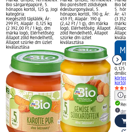
Márka: dmBio; Terméknév:
Márka: dmBio; Terméknév:
Márka: 
Bio sárgarépapüré, 5.
Bio pürésített zöldségek
Bio bébi
hónapos kortól, 125 g; Jogi
édesburgonyával, 5.
5. hónapo
kategória:
hónapos kortól, 190 g; Ár:
Ár: 419 F
Kiegészítő táplálék; Ár:
459 Ft; Alapár: 190 g
(3 352,00
299 Ft; Alapár: 0,125 kg
(2,42 Ft / 1 g); dm márka
márka lo
(2 392,00 Ft / 1 kg); dm
logó; Elérhetőség: Állapot
Állapot 
márka logó; Elérhetőség:
zöld Rendelhető, Állapot
Állapot 
Állapot zöld Rendelhető,
szürke dm üzlet
kiválasz
Állapot szürke dm üzlet
kiválasztása
kiválasztása
419 Ft
0,125 kg 
dmBio
Bi
körtepür
kortól, 1
Figy
Rende
dm üz