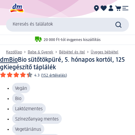
Keresés és találatok
20 000 Ft-tól ingyenes kiszállítás
Kezdőlap
Baba & Gyerek
Bébiétel és ital
Üveges bébiétel
dmBio
Bio sütőtökpüré, 5. hónapos kortól, 125
g
Kiegészítő táplálék
4.3
(
152 értékelés
)
Vegán
Bio
Laktózmentes
Színezőanyag mentes
Vegetáriánus