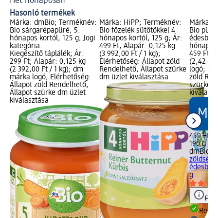
Hét hónaposan
Ha
Hasonló termékek
Márka: dmBio; Terméknév:
Márka: HiPP; Terméknév:
Márka: 
Bio sárgarépapüré, 5.
Bio főzelék sütőtökkel 4
Bio püré
hónapos kortól, 125 g; Jogi
hónapos kortól, 125 g; Ár:
édesburg
kategória:
499 Ft; Alapár: 0,125 kg
hónapos k
Kiegészítő táplálék; Ár:
(3 992,00 Ft / 1 kg);
459 Ft; A
299 Ft; Alapár: 0,125 kg
Elérhetőség: Állapot zöld
(2,42 Ft 
(2 392,00 Ft / 1 kg); dm
Rendelhető, Állapot szürke
logó; Elé
márka logó; Elérhetőség:
dm üzlet kiválasztása
zöld Ren
Állapot zöld Rendelhető,
szürke d
Állapot szürke dm üzlet
kiválasz
kiválasztása
459 Ft
190 g (2,
dmBio
Bi
zöldsége
édesburg
g
Figy
Rende