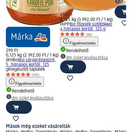
dm üz
499 Ft
0,125 kg (3 992,00 Ft / 1 kg)
HiPP
Bio főzelék sütőtökkel
4 hónapos kortól, 125 g
(86)
Figyelmeztetés
299 Ft
Rendelhető
0,125 kg (2 392,00 Ft / 1 kg)
dm üzlet kiválasztása
dmBio
Bio sárgarépapüré,
5. hónapos kortól, 125
g
Kiegészítő táplálék
(101)
Figyelmeztetés
Rendelhető
dm üzlet kiválasztása
Mások még ezeket vásárolták