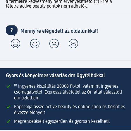
a termékre kedvezmény nem érvényesíthető.
(#) Erre a
tételre active beauty pontok nem adhatók.
Mennyire elégedett az oldalunkkal?
Gyors és kényelmes vásárlás dm ügyfélfiókkal
⁽¹⁾ Ingyenes kiszállítás 20000 Ft-tól, valamint ingyenes
csomagátvétel Expressz átvétellel az Ön által választott
dm üzletben.
Kapcsolja össze active beauty és online shop-os fiókját és
élvezze előnyeit.
Megrendeléseit egyszerűen és gyorsan kezelheti.