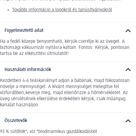
További információ a logókról és tanúsítványokról
Figyelmeztető adat
Ha a fedél közepe benyomható, kérjük cserélje ki az üveget. A
biztonsági vákuumzár nyitásra kattan. Fontos: Kérjük, pontosan
tartsa be az elkészítési útmutatót!
Használati információk
Kezdetben 4-6 teáskanálnyit adjon a babának, majd fokozatosan
növelje a mennyiséget. A kívánt mennyiséget melegítse fel
vízfürdőben,keverje meg, majd ellenőrizze a hőmérsékletét. Az
üveg sérülésének elkerülése érdekében kérjük, csak műanyag
kanalat használjon.
Összetevők
93 % sütőtök*, víz *biodinamikus gazdálkodásból