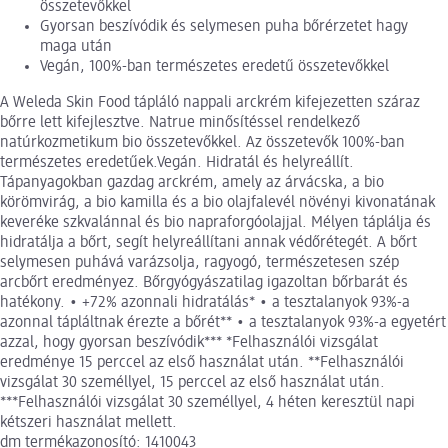
összetevőkkel
Gyorsan beszívódik és selymesen puha bőrérzetet hagy
maga után
Vegán, 100%-ban természetes eredetű összetevőkkel
A Weleda Skin Food tápláló nappali arckrém kifejezetten száraz
bőrre lett kifejlesztve. Natrue minősítéssel rendelkező
natúrkozmetikum bio összetevőkkel. Az összetevők 100%-ban
természetes eredetűek.Vegán. Hidratál és helyreállít.
Tápanyagokban gazdag arckrém, amely az árvácska, a bio
körömvirág, a bio kamilla és a bio olajfalevél növényi kivonatának
keveréke szkvalánnal és bio napraforgóolajjal. Mélyen táplálja és
hidratálja a bőrt, segít helyreállítani annak védőrétegét. A bőrt
selymesen puhává varázsolja, ragyogó, természetesen szép
arcbőrt eredményez. Bőrgyógyászatilag igazoltan bőrbarát és
hatékony. • +72% azonnali hidratálás* • a tesztalanyok 93%-a
azonnal tápláltnak érezte a bőrét** • a tesztalanyok 93%-a egyetért
azzal, hogy gyorsan beszívódik*** *Felhasználói vizsgálat
eredménye 15 perccel az első használat után. **Felhasználói
vizsgálat 30 személlyel, 15 perccel az első használat után.
***Felhasználói vizsgálat 30 személlyel, 4 héten keresztül napi
kétszeri használat mellett.
dm termékazonosító: 1410043