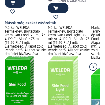
dm üzlet kiválasztása
Mások még ezeket vásárolták
Márka: WELEDA;
Márka: WELEDA;
Márka: 
Terméknév: Bőrtápláló
Terméknév: Bőrtápláló
Termékné
krém Skin Food, 75 ml; Ár:
krém Skin Food Light, 75
éjszakai
4 199 Ft; Alapár: 75 ml
ml; Ár: 4 199 Ft; Alapár: 75
Food, 40 
(55,99 Ft / 1 ml);
ml (55,99 Ft / 1 ml);
Alapár: 4
Elérhetőség: Állapot zöld
Elérhetőség: Állapot zöld
ml); Elé
Rendelhető, Állapot szürke
Rendelhető, Állapot szürke
zöld Ren
dm üzlet kiválasztása
dm üzlet kiválasztása
szürke d
kiválasz