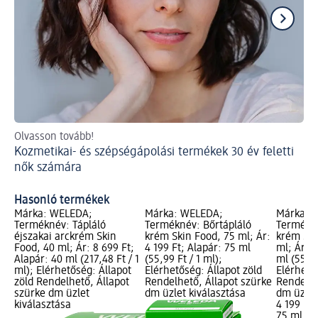
Olvasson tovább!
Ol
Kozmetikai- és szépségápolási termékek 30 év feletti
Sz
nők számára
Hasonló termékek
Márka: WELEDA;
Márka: WELEDA;
Márka: 
Terméknév: Tápláló
Terméknév: Bőrtápláló
Termékné
éjszakai arckrém Skin
krém Skin Food, 75 ml; Ár:
krém Ski
Food, 40 ml; Ár: 8 699 Ft;
4 199 Ft; Alapár: 75 ml
ml; Ár: 4
Alapár: 40 ml (217,48 Ft / 1
(55,99 Ft / 1 ml);
ml (55,99
ml); Elérhetőség: Állapot
Elérhetőség: Állapot zöld
Elérhető
zöld Rendelhető, Állapot
Rendelhető, Állapot szürke
Rendelhe
szürke dm üzlet
dm üzlet kiválasztása
dm üzlet
kiválasztása
4 199 Ft
75 ml (55