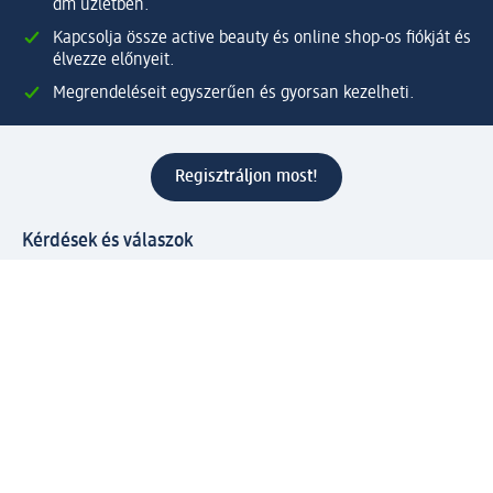
dm üzletben.
Kapcsolja össze active beauty és online shop-os fiókját és
élvezze előnyeit.
Megrendeléseit egyszerűen és gyorsan kezelheti.
Regisztráljon most!
Kérdések és válaszok
Szolgáltatások
Ügyfélszolgálat
Fizetési lehetőségek
Szállítási és átvételi lehetőségek
Visszaküldés, visszatérítés
Hibás termék reklamáció
Csomagkövetés
Vállalatról
Vállalat
Vállalati felelősségvállalás
Karrier