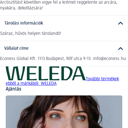
Arctisztítást követően vigye fel a krémet reggelente az arcára,
nyakára, dekoltázsára!
Tárolási információk
Száraz, hűvös helyen tárolandó!
Vállalat címe
Econess Global Kft. 1113 Budapest, Rőf utca 9-13. info@econess.hu
További termékek
ebből a márkából: WELEDA
Ajánlás