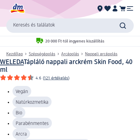
Keresés és találatok
20 000 Ft-tól ingyenes kiszállítás
Kezdőlap
Szépségápolás
Arcápolás
Nappali arcápolás
WELEDA
Tápláló nappali arckrém Skin Food, 40
ml
4.6
(
121 értékelés
)
Vegán
Natúrkozmetika
Bio
Parabénmentes
Arcra