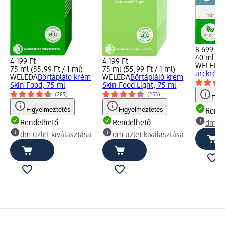
8 699 Ft
40 ml (21
4 199 Ft
4 199 Ft
WELEDA
75 ml (55,99 Ft / 1 ml)
75 ml (55,99 Ft / 1 ml)
arckrém 
WELEDA
Bőrtápláló krém
WELEDA
Bőrtápláló krém
Skin Food, 75 ml
Skin Food Light, 75 ml
(285)
(253)
Figy
Figyelmeztetés
Figyelmeztetés
Rende
Rendelhető
Rendelhető
dm üz
dm üzlet kiválasztása
dm üzlet kiválasztása