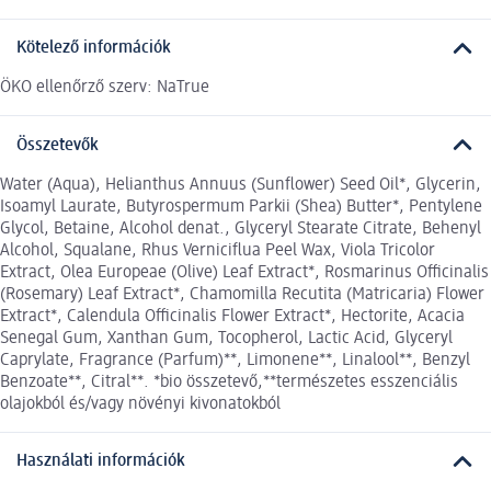
Kötelező információk
ÖKO ellenőrző szerv: NaTrue
Összetevők
Water (Aqua), Helianthus Annuus (Sunflower) Seed Oil*, Glycerin,
Isoamyl Laurate, Butyrospermum Parkii (Shea) Butter*, Pentylene
Glycol, Betaine, Alcohol denat., Glyceryl Stearate Citrate, Behenyl
Alcohol, Squalane, Rhus Verniciflua Peel Wax, Viola Tricolor
Extract, Olea Europeae (Olive) Leaf Extract*, Rosmarinus Officinalis
(Rosemary) Leaf Extract*, Chamomilla Recutita (Matricaria) Flower
Extract*, Calendula Officinalis Flower Extract*, Hectorite, Acacia
Senegal Gum, Xanthan Gum, Tocopherol, Lactic Acid, Glyceryl
Caprylate, Fragrance (Parfum)**, Limonene**, Linalool**, Benzyl
Benzoate**, Citral**. *bio összetevő,**természetes esszenciális
olajokból és/vagy növényi kivonatokból
Használati információk