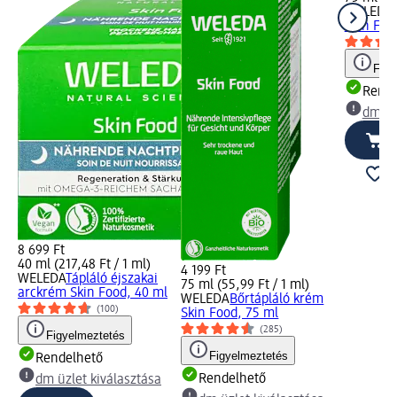
WELEDA
Skin Foo
Figy
Rende
dm üz
8 699 Ft
40 ml (217,48 Ft / 1 ml)
4 199 Ft
WELEDA
Tápláló éjszakai
75 ml (55,99 Ft / 1 ml)
arckrém Skin Food, 40 ml
WELEDA
Bőrtápláló krém
(100)
Skin Food, 75 ml
(285)
Figyelmeztetés
Figyelmeztetés
Rendelhető
Rendelhető
dm üzlet kiválasztása