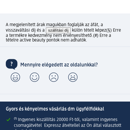
A megjelenített árak magukban foglalják az áfát, a
visszaváltási díj és a
szállítási díj
külön tételt képez
(§) Erre
a termékre kedvezmény nem érvényesíthető.
(#) Erre a
tételre active beauty pontok nem adhatók.
Mennyire elégedett az oldalunkkal?
Gyors és kényelmes vásárlás dm ügyfélfiókkal
⁽¹⁾ Ingyenes kiszállítás 20000 Ft-tól, valamint ingyenes
csomagátvétel Expressz átvétellel az Ön által választott