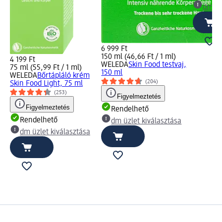
dm üz
6 999 Ft
150 ml (46,66 Ft / 1 ml)
4 199 Ft
WELEDA
Skin Food testvaj,
75 ml (55,99 Ft / 1 ml)
150 ml
WELEDA
Bőrtápláló krém
(204)
Skin Food Light, 75 ml
(253)
Figyelmeztetés
Figyelmeztetés
Rendelhető
Rendelhető
dm üzlet kiválasztása
dm üzlet kiválasztása