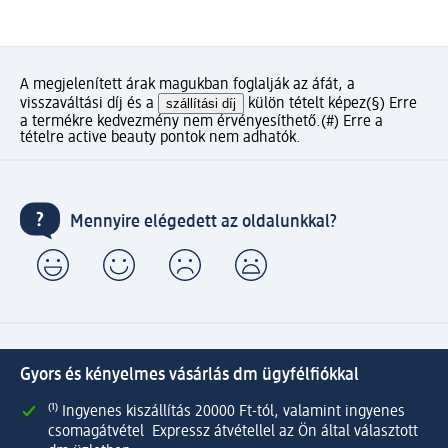
A megjelenített árak magukban foglalják az áfát, a
visszaváltási díj és a
szállítási díj
külön tételt képez
(§) Erre
a termékre kedvezmény nem érvényesíthető.
(#) Erre a
tételre active beauty pontok nem adhatók.
Mennyire elégedett az oldalunkkal?
Gyors és kényelmes vásárlás dm ügyfélfiókkal
⁽¹⁾ Ingyenes kiszállítás 20000 Ft-tól, valamint ingyenes
csomagátvétel Expressz átvétellel az Ön által választott