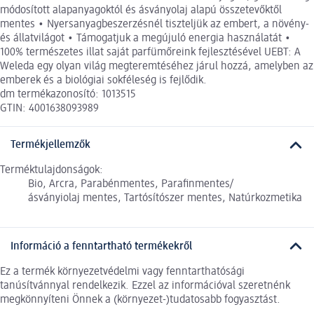
módosított alapanyagoktól és ásványolaj alapú összetevőktől
mentes • Nyersanyagbeszerzésnél tiszteljük az embert, a növény-
és állatvilágot • Támogatjuk a megújuló energia használatát •
100% természetes illat saját parfümőreink fejlesztésével UEBT: A
Weleda egy olyan világ megteremtéséhez járul hozzá, amelyben az
emberek és a biológiai sokféleség is fejlődik.
dm termékazonosító: 1013515
GTIN: 4001638093989
Termékjellemzők
Terméktulajdonságok:
Bio, Arcra, Parabénmentes, Parafinmentes/
ásványiolaj mentes, Tartósítószer mentes, Natúrkozmetika
Információ a fenntartható termékekről
Ez a termék környezetvédelmi vagy fenntarthatósági
tanúsítvánnyal rendelkezik. Ezzel az információval szeretnénk
megkönnyíteni Önnek a (környezet-)tudatosabb fogyasztást.