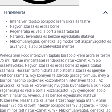
Termékleírás
Intenzíven tápláló bőrápoló krém arcra és testre
Nagyon száraz és érdes bőrre
Regenerálja és védi a bőrt a kiszáradástól
Narancs, levendula és benzoé egyedülálló illatával
Mikroműanyagtól, genetikailag módosított alapanyagoktól és
ásványolaj alapú összetevőktől mentes
Weleda Skin Food intenzíven tápláló bőrápoló krém arcra és testre
75 ml. Natrue minősítéssel rendelkező natúrkozmetikum bio
összetevőkkel. Nagyon száraz és érdes bőrre az egész család
számára. Hosszan tartó hidratálást biztosít a száraz és igénybe
vett bőr számára. Egy könnyen felszívódó gazdag formula, mely a
bőrhöz hasonló lipideknek köszönhetően intenzíven táplál. Az
árvácska, kamilla és körömvirág nyugtató kivonataival a Skin Food
regenerálja és védi a bőrt a kiszáradástól. Egy gyengéden ápoló
krém a narancs, levendula és benzoé egyedülálló illatával
fűszerezve. Használata kellemes érzést hagy maga után. A Skin
Food 1926 óta kedvelt intenzív bőrápoló krém világszerte. • 100%-
ban minősített natúrkozmetikum • Mikroműanyagtól, genetikailag