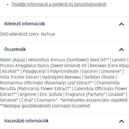
További információ a logókról és tanúsítványokról
Kötelező információk
ÖKO ellenőrző szerv: NaTrue
Összetevők
Water (Aqua) | Helianthus Annuus (Sunflower) Seed Oil** | Lanolin |
Prunus Amygdalus Dulcis (Sweet Almond) Oil | Beeswax (Cera Alba)
| Alcohol** | Polyglyceryl-3 Polyricinoleate | Glycerin | Limonene* |
Viola Tricolor Extract | Hydrolyzed Beeswax | Sorbitan Olivate |
Rosmarinus Officinalis (Rosemary) Leaf Extract** | Chamomilla
Recutita (Matricaria) Flower Extract** | Calendula Officinalis Flower
Extract** | Arginine | Zinc Sulfate | Fragrance (Parfum)* | Linalool* |
Geraniol* | Citral* | Coumarin*. *természetes esszenciális olajokból
**ökológiai gazdálkodásból származó összetevő
Használati információk