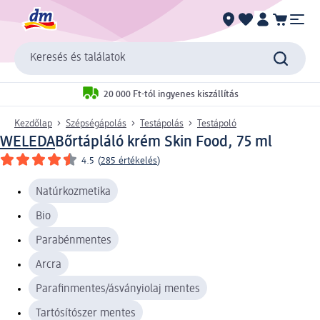
Keresés és találatok
20 000 Ft-tól ingyenes kiszállítás
Kezdőlap
Szépségápolás
Testápolás
Testápoló
WELEDA
Bőrtápláló krém Skin Food, 75 ml
4.5
(
285 értékelés
)
Natúrkozmetika
Bio
Parabénmentes
Arcra
Parafinmentes/ásványiolaj mentes
Tartósítószer mentes