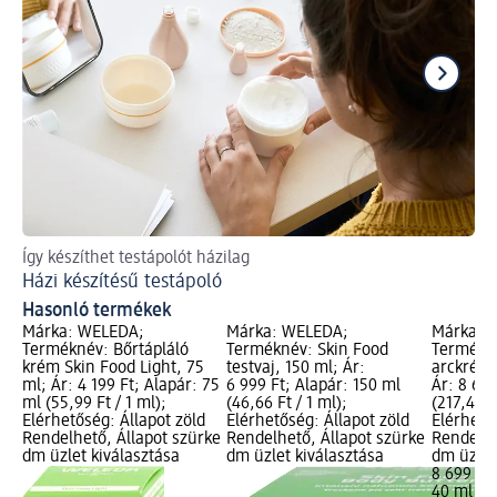
Így készíthet testápolót házilag
10 
Házi készítésű testápoló
Íg
Hasonló termékek
Márka: WELEDA;
Márka: WELEDA;
Márka: 
Terméknév: Bőrtápláló
Terméknév: Skin Food
Termékné
krém Skin Food Light, 75
testvaj, 150 ml; Ár:
arckrém 
ml; Ár: 4 199 Ft; Alapár: 75
6 999 Ft; Alapár: 150 ml
Ár: 8 699
ml (55,99 Ft / 1 ml);
(46,66 Ft / 1 ml);
(217,48 F
Elérhetőség: Állapot zöld
Elérhetőség: Állapot zöld
Elérhető
Rendelhető, Állapot szürke
Rendelhető, Állapot szürke
Rendelhe
dm üzlet kiválasztása
dm üzlet kiválasztása
dm üzlet
8 699 Ft
40 ml (21