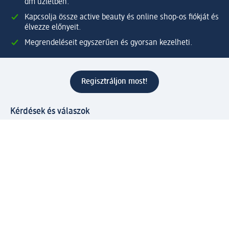
dm üzletben.
Kapcsolja össze active beauty és online shop-os fiókját és
élvezze előnyeit.
Megrendeléseit egyszerűen és gyorsan kezelheti.
Regisztráljon most!
Kérdések és válaszok
Szolgáltatások
Ügyfélszolgálat
Fizetési lehetőségek
Szállítási és átvételi lehetőségek
Visszaküldés, visszatérítés
Hibás termék reklamáció
Csomagkövetés
Vállalatról
Vállalat
Vállalati felelősségvállalás
Karrier