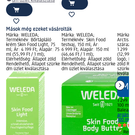
dm üzlet kiválasztása
Mások még ezeket vásárolták
Márka: WELEDA;
Márka: WELEDA;
Márka: B
Terméknév: Bőrtápláló
Terméknév: Skin Food
Arctisztí
krém Skin Food Light, 75
testvaj, 150 ml; Ár:
száraz bő
ml; Ár: 4 199 Ft; Alapár: 75
6 999 Ft; Alapár: 150 ml
1 299 Ft;
ml (55,99 Ft / 1 ml);
(46,66 Ft / 1 ml);
(12,99 F
Elérhetőség: Állapot zöld
Elérhetőség: Állapot zöld
logó; Elé
Rendelhető, Állapot szürke
Rendelhető, Állapot szürke
zöld Ren
dm üzlet kiválasztása
dm üzlet kiválasztása
szürke d
kiválasz
1 299 Ft
100 ml (1
Balea
Arc
argánolaj
100 ml
Rende