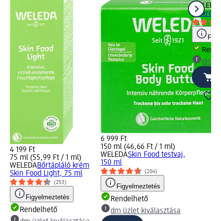
WELEDA
arckrém 
Figy
Rende
dm üz
6 999 Ft
150 ml (46,66 Ft / 1 ml)
4 199 Ft
WELEDA
Skin Food testvaj,
75 ml (55,99 Ft / 1 ml)
150 ml
WELEDA
Bőrtápláló krém
(204)
Skin Food Light, 75 ml
(253)
Figyelmeztetés
Figyelmeztetés
Rendelhető
Rendelhető
dm üzlet kiválasztása