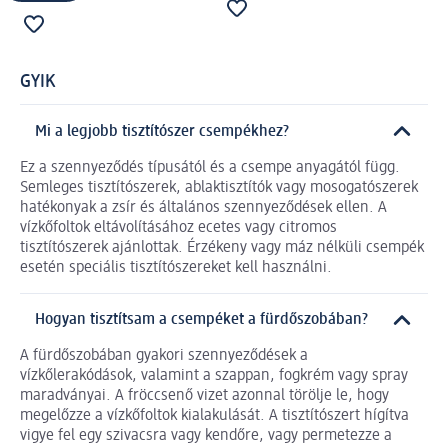
GYIK
Mi a legjobb tisztítószer csempékhez?
Ez a szennyeződés típusától és a csempe anyagától függ.
Semleges tisztítószerek, ablaktisztítók vagy mosogatószerek
hatékonyak a zsír és általános szennyeződések ellen. A
vízkőfoltok eltávolításához ecetes vagy citromos
tisztítószerek ajánlottak. Érzékeny vagy máz nélküli csempék
esetén speciális tisztítószereket kell használni.
Hogyan tisztítsam a csempéket a fürdőszobában?
A fürdőszobában gyakori szennyeződések a
vízkőlerakódások, valamint a szappan, fogkrém vagy spray
maradványai. A fröccsenő vizet azonnal törölje le, hogy
megelőzze a vízkőfoltok kialakulását. A tisztítószert hígítva
vigye fel egy szivacsra vagy kendőre, vagy permetezze a