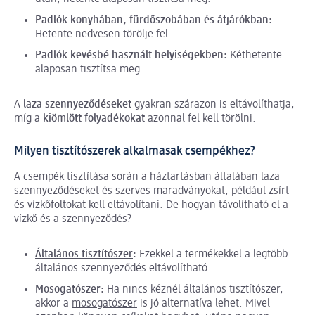
Padlók konyhában, fürdőszobában és átjárókban:
Hetente nedvesen törölje fel.
Padlók kevésbé használt helyiségekben:
Kéthetente
alaposan tisztítsa meg.
A
laza szennyeződéseket
gyakran szárazon is eltávolíthatja,
míg a
kiömlött folyadékokat
azonnal fel kell törölni.
Milyen tisztítószerek alkalmasak csempékhez?
A csempék tisztítása során a
háztartásban
általában laza
szennyeződéseket és szerves maradványokat, például zsírt
és vízkőfoltokat kell eltávolítani. De hogyan távolítható el a
vízkő és a szennyeződés?
Általános tisztítószer
:
Ezekkel a termékekkel a legtöbb
általános szennyeződés eltávolítható.
Mosogatószer:
Ha nincs kéznél általános tisztítószer,
akkor a
mosogatószer
is jó alternatíva lehet. Mivel