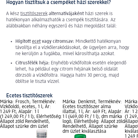
Hogyan tisztítsuk a csempéket házi szerekkel?
A kész
tisztítószerek
alternatívájaként
házi szerek is
hatékonyan alkalmazhatók a csempék tisztítására. Az
alábbiakban néhány egyszerű és házi megoldást talál:
Hígított
ecet
vagy citromsav:
Mindkettő hatékonyan
távolítja el a vízkőlerakódásokat, de ügyeljen arra, hogy
ne kerüljön a fugákba, mivel károsíthatja azokat.
Citrusfélék héja:
Enyhébb vízkőfoltok esetén elegendő
lehet, ha például egy citrom héjának belső oldalát
dörzsöli a vízkőfoltra. Hagyja hatni 30 percig, majd
öblítse le tiszta vízzel.
Ecetes tisztítószerek
Márka: Frosch; Terméknév:
Márka: Denkmit; Terméknév:
Márka
Vízkőoldó, ecetes, 1 l; Ár:
Ecetes tisztítószer alma
Vízkőo
1 249 Ft; Alapár: 1 l
illattal, 1 l; Ár: 469 Ft; Alapár:
Ár: 1 2
(1 249,00 Ft / 1 l); Elérhetőség:
1 l (469,00 Ft / 1 l); dm márka
(1 249,
Állapot zöld Rendelhető,
logó; Elérhetőség: Állapot zöld
Állapo
Állapot szürke dm üzlet
Rendelhető, Állapot szürke
Állapo
dm üzlet kiválasztása
kivála
1 249 