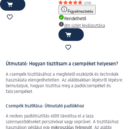
(210)
Figyelmeztetés
Rendelhető
dm üzlet kiválasztása
Útmutató: Hogyan tisztítsam a csempéket helyesen?
A csempék tisztításához a megfelelő eszközök és technikák
használata elengedhetetlen. Az alábbiakban lépésről lépésre
bemutatjuk, hogyan tisztítsa meg a padlócsempéket és
falicsempéket.
Csempék tisztítása: Útmutató padlókhoz
A nedves padlótisztítás előtt távolítsa el a laza
szennyeződéseket porszívóval vagy seprűvel. A tisztításhoz
használjon például egy
mikroszálas
felmosót
. Az alábbi