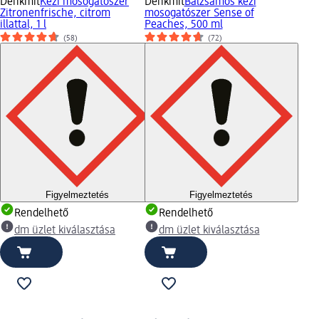
Denkmit
Kézi mosogatószer
Denkmit
Balzsamos kézi
Zitronenfrische, citrom
mosogatószer Sense of
illattal, 1 l
Peaches, 500 ml
(58)
(72)
Figyelmeztetés
Figyelmeztetés
Rendelhető
Rendelhető
dm üzlet kiválasztása
dm üzlet kiválasztása