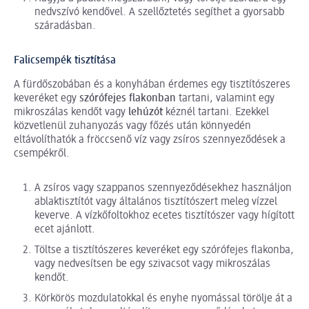
nedvszívó kendővel. A szellőztetés segíthet a gyorsabb
száradásban.
Falicsempék tisztítása
A fürdőszobában és a konyhában érdemes egy tisztítószeres
keveréket egy
szórófejes flakonban
tartani, valamint egy
mikroszálas kendőt vagy
lehúzót
kéznél tartani. Ezekkel
közvetlenül zuhanyozás vagy főzés után könnyedén
eltávolíthatók a fröccsenő víz vagy zsíros szennyeződések a
csempékről.
A zsíros vagy szappanos szennyeződésekhez használjon
ablaktisztítót vagy általános tisztítószert meleg vízzel
keverve. A vízkőfoltokhoz ecetes tisztítószer vagy hígított
ecet ajánlott.
Töltse a tisztítószeres keveréket egy szórófejes flakonba,
vagy nedvesítsen be egy szivacsot vagy mikroszálas
kendőt.
Körkörös mozdulatokkal és enyhe nyomással törölje át a