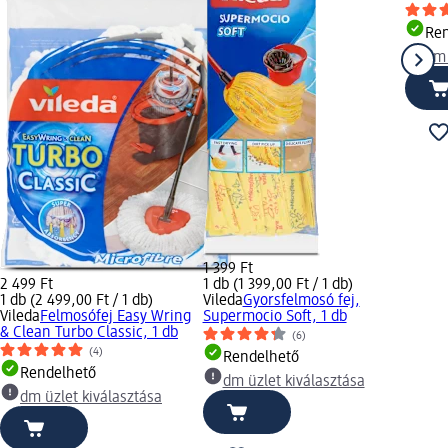
Ren
dm 
1 399 Ft
2 499 Ft
1 db (1 399,00 Ft / 1 db)
1 db (2 499,00 Ft / 1 db)
Vileda
Gyorsfelmosó fej,
Vileda
Felmosófej Easy Wring
Supermocio Soft, 1 db
& Clean Turbo Classic, 1 db
(6)
(4)
Rendelhető
Rendelhető
dm üzlet kiválasztása
dm üzlet kiválasztása