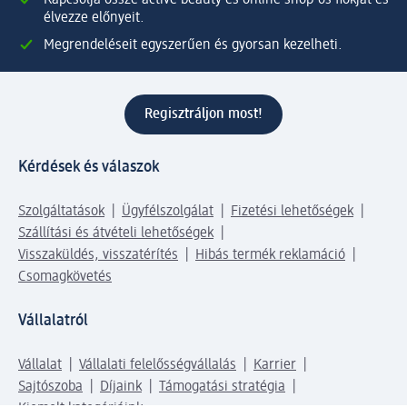
Kapcsolja össze active beauty és online shop-os fiókját és
élvezze előnyeit.
Megrendeléseit egyszerűen és gyorsan kezelheti.
Regisztráljon most!
Kérdések és válaszok
Szolgáltatások
Ügyfélszolgálat
Fizetési lehetőségek
Szállítási és átvételi lehetőségek
Visszaküldés, visszatérítés
Hibás termék reklamáció
Csomagkövetés
Vállalatról
Vállalat
Vállalati felelősségvállalás
Karrier
Sajtószoba
Díjaink
Támogatási stratégia