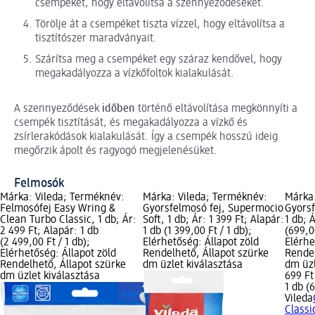
csempéket, hogy eltávolítsa a szennyeződéseket.
Törölje át a csempéket tiszta vízzel, hogy eltávolítsa a
tisztítószer maradványait.
Szárítsa meg a csempéket egy száraz kendővel, hogy
megakadályozza a vízkőfoltok kialakulását.
A szennyeződések
időben
történő eltávolítása megkönnyíti a
csempék tisztítását, és megakadályozza a vízkő és
zsírlerakódások kialakulását. Így a csempék hosszú ideig
megőrzik ápolt és ragyogó megjelenésüket.
Felmosók
Márka: Vileda; Terméknév:
Márka: Vileda; Terméknév:
Márka:
Felmosófej Easy Wring &
Gyorsfelmosó fej, Supermocio
Gyorsf
Clean Turbo Classic, 1 db; Ár:
Soft, 1 db; Ár: 1 399 Ft; Alapár:
1 db; 
2 499 Ft; Alapár: 1 db
1 db (1 399,00 Ft / 1 db);
(699,00
(2 499,00 Ft / 1 db);
Elérhetőség: Állapot zöld
Elérhe
Elérhetőség: Állapot zöld
Rendelhető, Állapot szürke
Rendel
Rendelhető, Állapot szürke
dm üzlet kiválasztása
dm üzl
dm üzlet kiválasztása
699 Ft
1 db (6
Vileda
Classi