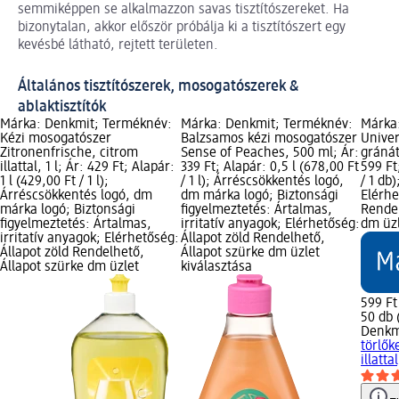
semmiképpen se alkalmazzon savas tisztítószereket. Ha
bizonytalan, akkor először próbálja ki a tisztítószert egy
kevésbé látható, rejtett területen.
Általános tisztítószerek, mosogatószerek &
ablaktisztítók
Márka: Denkmit; Terméknév:
Márka: Denkmit; Terméknév:
Márka
Kézi mosogatószer
Balzsamos kézi mosogatószer
Univer
Zitronenfrische, citrom
Sense of Peaches, 500 ml; Ár:
gránát
illattal, 1 l; Ár: 429 Ft; Alapár:
339 Ft; Alapár: 0,5 l (678,00 Ft
599 Ft
1 l (429,00 Ft / 1 l);
/ 1 l); Árréscsökkentés logó,
/ 1 db
Árréscsökkentés logó, dm
dm márka logó; Biztonsági
Elérhe
márka logó; Biztonsági
figyelmeztetés: Ártalmas,
Rendel
figyelmeztetés: Ártalmas,
irritatív anyagok; Elérhetőség:
dm üzl
irritatív anyagok; Elérhetőség:
Állapot zöld Rendelhető,
Állapot zöld Rendelhető,
Állapot szürke dm üzlet
Állapot szürke dm üzlet
kiválasztása
599 Ft
50 db (
Denkm
törlő
illatta