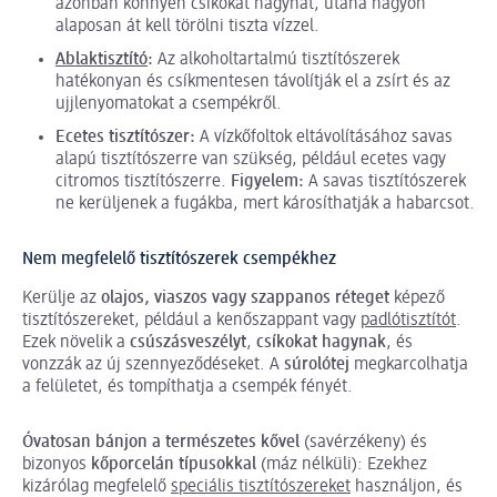
azonban könnyen csíkokat hagyhat, utána nagyon
alaposan át kell törölni tiszta vízzel.
Ablaktisztító
:
Az alkoholtartalmú tisztítószerek
hatékonyan és csíkmentesen távolítják el a zsírt és az
ujjlenyomatokat a csempékről.
Ecetes tisztítószer:
A vízkőfoltok eltávolításához savas
alapú tisztítószerre van szükség, például ecetes vagy
citromos tisztítószerre.
Figyelem:
A savas tisztítószerek
ne kerüljenek a fugákba, mert károsíthatják a habarcsot.
Nem megfelelő tisztítószerek csempékhez
Kerülje az
olajos, viaszos vagy szappanos réteget
képező
tisztítószereket, például a kenőszappant vagy
padlótisztítót
.
Ezek növelik a
csúszásveszélyt
,
csíkokat hagynak
, és
vonzzák az új szennyeződéseket. A
súrolótej
megkarcolhatja
a felületet, és tompíthatja a csempék fényét.
Óvatosan bánjon a természetes kővel
(savérzékeny) és
bizonyos
kőporcelán típusokkal
(máz nélküli): Ezekhez
kizárólag megfelelő
speciális tisztítószereket
használjon, és