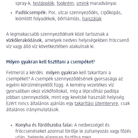
spray-k,
testápolók
,
fogkrém
,
smink
maradványai.
Padlócsempék:
Por, utcai szennyeződés, cipőkopás,
kiömlött folyadékok, bőrhámlás,
hajszálak
.
A legmakacsabb szennyeződések közé tartoznak a
vízkőlerakódások
, amelyek nedves helyiségekben fröccsenő
víz vagy álló víz következtében alakulnak ki.
Milyen gyakran kell tisztítani a csempéket?
Felmerül a kérdés:
milyen gyakran
kell takarítani a
csempéket? A csempék szennyeződésének gyorsasága az
egyéni körülményektől függ. A kemény vezetékes víz
gyorsabban okoz vízkőfoltokat, míg a lépcsőház padlója
jobban szennyeződik, mint egy kevésbé használt helyiség.
Ezért nincs általános ajánlás egy
takarítási ütemtervre
, csak
általános iránymutatások.
Konyha és fürdőszoba falai:
A nedvességet és
fröccsenéseket azonnal törölje le zuhanyozás vagy főzés
után, hetente alaposan tisztítsa meg.