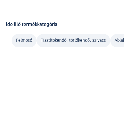
Ide illő termékkategória
Felmosó
Tisztítókendő, törlőkendő, szivacs
Ablaktis