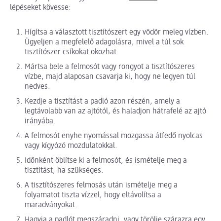
lépéseket kövesse:
Hígítsa a választott tisztítószert egy vödör meleg vízben.
Ügyeljen a megfelelő adagolásra, mivel a túl sok
tisztítószer csíkokat okozhat.
Mártsa bele a felmosót vagy rongyot a tisztítószeres
vízbe, majd alaposan csavarja ki, hogy ne legyen túl
nedves.
Kezdje a tisztítást a padló azon részén, amely a
legtávolabb van az ajtótól, és haladjon hátrafelé az ajtó
irányába.
A felmosót enyhe nyomással mozgassa átfedő nyolcas
vagy kígyózó mozdulatokkal.
Időnként öblítse ki a felmosót, és ismételje meg a
tisztítást, ha szükséges.
A tisztítószeres felmosás után ismételje meg a
folyamatot tiszta vízzel, hogy eltávolítsa a
maradványokat.
Hagyja a padlót megszáradni, vagy törölje szárazra egy