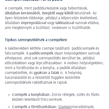
A csempék, mint padlóburkolatok vagy falborítások,
általában kerámiából, üvegből vagy kőből
készülnek. Az
ilyen felületek többsége, például a kőporcelán kivételével,
általában
impregnálással
vagy
lakkozással
vannak ellátva,
ami megkönnyíti a tisztítást: nedvesen is tisztíthatók.
Tipikus szennyeződések a csempéken
A lakóterekben kétféle csempe található: padlócsempék és
falicsempék. A
padlócsempék
olyan helyiségekben vannak
elhelyezve, ahol sok szennyeződés kerülhet be, például
előszobákban vagy lépcsőházakban. A nedves helyiségekben,
mint a fürdőszoba és a konyha, a padlók általában
csempézettek, és
gyakran a falak
is. A helyiség
használatától és a felülettől függően különféle
szennyeződések rakódhatnak le rajtuk:
Csempék a konyhában:
Zsíros rétegek, sütés és főzés
közben keletkező fröccsenések.
Csempék a fürdőszobában:
Szappan
maradványok,