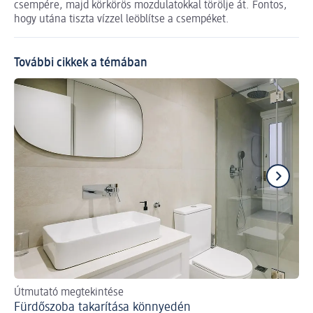
csempére, majd körkörös mozdulatokkal törölje át. Fontos,
hogy utána tiszta vízzel leöblítse a csempéket.
További cikkek a témában
Útmutató megtekintése
Íg
Fürdőszoba takarítása könnyedén
Kö