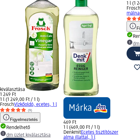
1 l (1 
Frosc
málnae
F
Ren
dm 
kiválasztása
1 249 Ft
1 l (1 249,00 Ft / 1 l)
Frosch
Vízkőoldó, ecetes, 1 l
(9)
Figyelmeztetés
469 Ft
1 l (469,00 Ft / 1 l)
Rendelhető
Denkmit
Ecetes tisztítószer
dm üzlet kiválasztása
alma illattal, 1 l