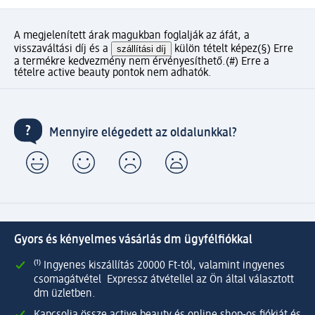
A megjelenített árak magukban foglalják az áfát, a
visszaváltási díj és a
szállítási díj
külön tételt képez
(§) Erre
a termékre kedvezmény nem érvényesíthető.
(#) Erre a
tételre active beauty pontok nem adhatók.
Mennyire elégedett az oldalunkkal?
Gyors és kényelmes vásárlás dm ügyfélfiókkal
⁽¹⁾ Ingyenes kiszállítás 20000 Ft-tól, valamint ingyenes
csomagátvétel Expressz átvétellel az Ön által választott
dm üzletben.