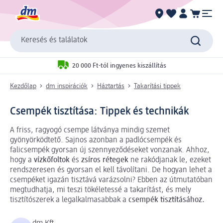
Keresés és találatok
20 000 Ft-tól ingyenes kiszállítás
Kezdőlap
dm inspirációk
Háztartás
Takarítási tippek
Csempék tisztítása: Tippek és technikák
A friss, ragyogó csempe látványa mindig szemet
gyönyörködtető. Sajnos azonban a padlócsempék és
falicsempék gyorsan új szennyeződéseket vonzanak. Ahhoz,
hogy a
vízkőfoltok
és
zsíros rétegek
ne rakódjanak le, ezeket
rendszeresen és gyorsan el kell távolítani. De hogyan lehet a
csempéket igazán tisztává varázsolni? Ebben az útmutatóban
megtudhatja, mi teszi tökéletessé a takarítást, és mely
tisztítószerek a legalkalmasabbak a
csempék tisztításához.