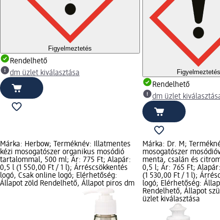
Figyelmeztetés
Rendelhető
Figyelmezteté
dm üzlet kiválasztása
Rendelhető
dm üzlet kiválasztás
Márka: Herbow; Terméknév: Illatmentes
Márka: Dr. M; Termékné
kézi mosogatószer organikus mosódió
mosogatószer mosódióv
tartalommal, 500 ml; Ár: 775 Ft; Alapár:
menta, csalán és citromf
0,5 l (1 550,00 Ft / 1 l); Árréscsökkentés
0,5 l; Ár: 765 Ft; Alapár:
logó, Csak online logó; Elérhetőség:
(1 530,00 Ft / 1 l); Árré
Állapot zöld Rendelhető, Állapot piros dm
logó; Elérhetőség: Állap
Rendelhető, Állapot sz
üzlet kiválasztása