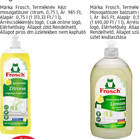
Márka: Frosch; Terméknév: Kézi
Márka: Frosch; Termék
mosogatószer citrom, 0,75 l; Ár: 985 Ft;
Mosogatószer balzsam c
Alapár: 0,75 l (1 313,33 Ft / 1 l);
l; Ár: 845 Ft; Alapár: 0,5
Árréscsökkentés logó, Csak online logó;
(1 690,00 Ft / 1 l); Árré
Elérhetőség: Állapot zöld Rendelhető,
logó; Elérhetőség: Állap
Állapot piros dm üzletekben nem kapható
Rendelhető, Állapot sz
üzlet kiválasztása