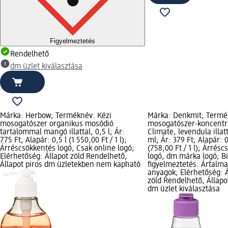
Figyelmeztetés
Rendelhető
dm üzlet kiválasztása
Márka: Herbow; Terméknév: Kézi
Márka: Denkmit; Termé
mosogatószer organikus mosódió
mosogatószer-koncent
tartalommal mangó illattal, 0,5 l; Ár:
Climate, levendula illat
775 Ft; Alapár: 0,5 l (1 550,00 Ft / 1 l);
ml; Ár: 379 Ft; Alapár: 0
Árréscsökkentés logó, Csak online logó;
(758,00 Ft / 1 l); Árrés
Elérhetőség: Állapot zöld Rendelhető,
logó, dm márka logó; B
Állapot piros dm üzletekben nem kapható
figyelmeztetés: Ártalmas
anyagok; Elérhetőség: Á
zöld Rendelhető, Állapo
dm üzlet kiválasztása