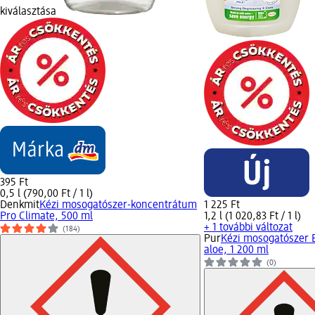
kiválasztása
395 Ft
0,5 l (790,00 Ft / 1 l)
Denkmit
Kézi mosogatószer-koncentrátum
1 225 Ft
Pro Climate, 500 ml
1,2 l (1 020,83 Ft / 1 l)
+ 1 további változat
(184)
Pur
Kézi mosogatószer 
aloe, 1 200 ml
(0)