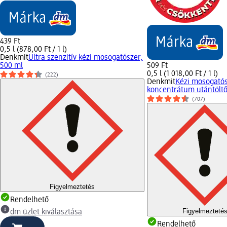
439 Ft
0,5 l (878,00 Ft / 1 l)
Denkmit
Ultra szenzitív kézi mosogatószer,
500 ml
509 Ft
0,5 l (1 018,00 Ft / 1 l)
(222)
Denkmit
Kézi mosogató
koncentrátum utántöltő
(707)
Figyelmeztetés
Rendelhető
Figyelmezteté
dm üzlet kiválasztása
Rendelhető