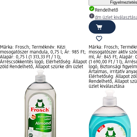
Figyelmezteté
Rendelhető
dm üzlet kiválasztás
Márka: Frosch; Terméknév: Kézi
Márka: Frosch; Termékn
mosogatószer mandula, 0,75 l; Ár: 985 Ft;
mosogatószer aktív szó
Alapár: 0,75 l (1 313,33 Ft / 1 l);
ml; Ár: 845 Ft; Alapár: 0
Árréscsökkentés logó; Elérhetőség: Állapot
(1 690,00 Ft / 1 l); Árré
zöld Rendelhető, Állapot szürke dm üzlet
logó; Biztonsági figyel
Ártalmas, irritatív anya
Elérhetőség: Állapot zö
Rendelhető, Állapot sz
üzlet kiválasztása