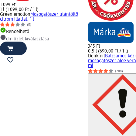
1 099 Ft
1 l (1 099,00 Ft / 1 l)
Green emotion
Mosogatószer utántöltő
citrom illattal, 1 l
(5)
Rendelhető
dm üzlet kiválasztása
345 Ft
0,5 l (690,00 Ft / 1 l)
Denkmit
Balzsamos kézi
mosogatószer aloe verá
ml
(208)