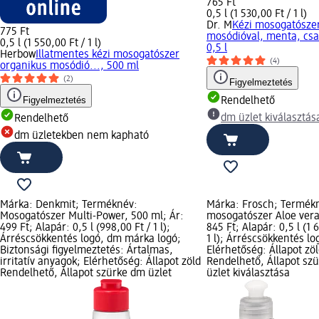
765 Ft
0,5 l (1 530,00 Ft / 1 l)
Dr. M
Kézi mosogatósze
775 Ft
mosódióval, menta, csal
0,5 l (1 550,00 Ft / 1 l)
0,5 l
Herbow
Illatmentes kézi mosogatószer
(4)
organikus mosódió..., 500 ml
(2)
Figyelmeztetés
Figyelmeztetés
Rendelhető
dm üzlet kiválasztás
Rendelhető
dm üzletekben nem kapható
Márka: Denkmit; Terméknév:
Márka: Frosch; Termékn
Mosogatószer Multi-Power, 500 ml; Ár:
mosogatószer Aloe vera,
499 Ft; Alapár: 0,5 l (998,00 Ft / 1 l);
845 Ft; Alapár: 0,5 l (1 
Árréscsökkentés logó, dm márka logó;
1 l); Árréscsökkentés lo
Biztonsági figyelmeztetés: Ártalmas,
Elérhetőség: Állapot zö
irritatív anyagok; Elérhetőség: Állapot zöld
Rendelhető, Állapot sz
Rendelhető, Állapot szürke dm üzlet
üzlet kiválasztása