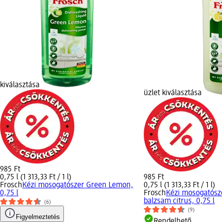
kiválasztása
üzlet kiválasztása
985 Ft
0,75 l (1 313,33 Ft / 1 l)
985 Ft
Frosch
Kézi mosogatószer Green Lemon,
0,75 l (1 313,33 Ft / 1 l)
0,75 l
Frosch
Kézi mosogatósz
balzsam citrus, 0,75 l
(6)
(9)
Figyelmeztetés
Rendelhető