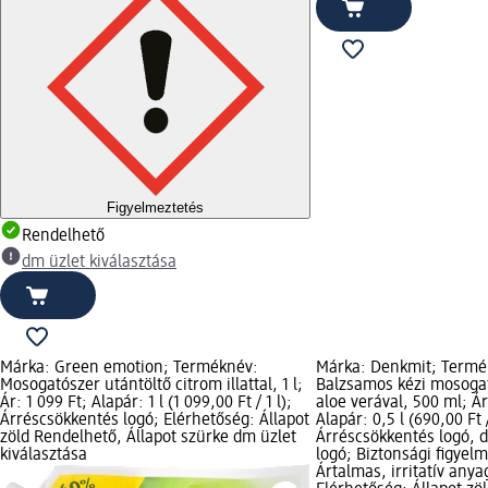
Figyelmeztetés
Rendelhető
dm üzlet kiválasztása
Márka: Green emotion; Terméknév:
Márka: Denkmit; Termé
Mosogatószer utántöltő citrom illattal, 1 l;
Balzsamos kézi mosoga
Ár: 1 099 Ft; Alapár: 1 l (1 099,00 Ft / 1 l);
aloe verával, 500 ml; Ár
Árréscsökkentés logó; Elérhetőség: Állapot
Alapár: 0,5 l (690,00 Ft /
zöld Rendelhető, Állapot szürke dm üzlet
Árréscsökkentés logó,
kiválasztása
logó; Biztonsági figyel
Ártalmas, irritatív anya