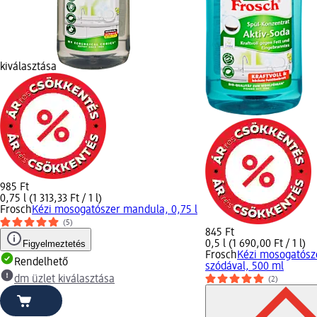
kiválasztása
985 Ft
0,75 l (1 313,33 Ft / 1 l)
Frosch
Kézi mosogatószer mandula, 0,75 l
(5)
845 Ft
Figyelmeztetés
0,5 l (1 690,00 Ft / 1 l)
Frosch
Kézi mosogatósze
Rendelhető
szódával, 500 ml
dm üzlet kiválasztása
(2)