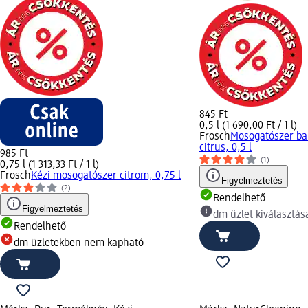
845 Ft
0,5 l (1 690,00 Ft / 1 l)
Frosch
Mosogatószer b
citrus, 0,5 l
985 Ft
(1)
0,75 l (1 313,33 Ft / 1 l)
Frosch
Kézi mosogatószer citrom, 0,75 l
Figyelmeztetés
(2)
Rendelhető
Figyelmeztetés
dm üzlet kiválasztás
Rendelhető
dm üzletekben nem kapható