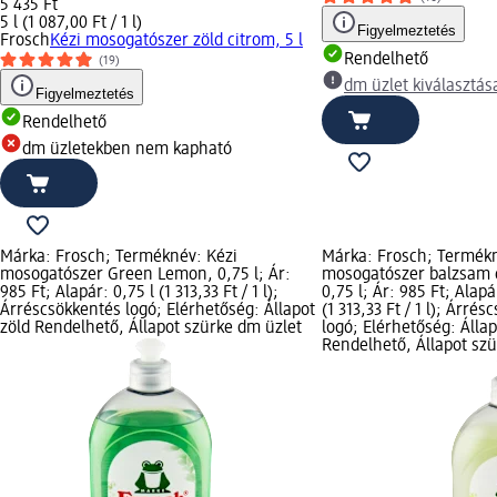
5 435 Ft
5 l (1 087,00 Ft / 1 l)
Figyelmeztetés
Frosch
Kézi mosogatószer zöld citrom, 5 l
Rendelhető
(19)
dm üzlet kiválasztás
Figyelmeztetés
Rendelhető
dm üzletekben nem kapható
Márka: Frosch; Terméknév: Kézi
Márka: Frosch; Termékn
mosogatószer Green Lemon, 0,75 l; Ár:
mosogatószer balzsam c
985 Ft; Alapár: 0,75 l (1 313,33 Ft / 1 l);
0,75 l; Ár: 985 Ft; Alapá
Árréscsökkentés logó; Elérhetőség: Állapot
(1 313,33 Ft / 1 l); Árré
zöld Rendelhető, Állapot szürke dm üzlet
logó; Elérhetőség: Állap
Rendelhető, Állapot sz