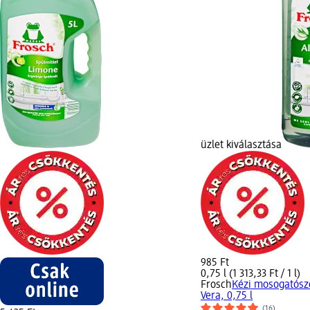
üzlet kiválasztása
985 Ft
0,75 l (1 313,33 Ft / 1 l)
Frosch
Kézi mosogatósz
Vera, 0,75 l
(16)