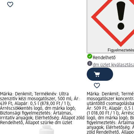
Figyelmezteté
Rendelhető
dm üzlet kiválasztás
Márka: Denkmit; Terméknév: Ultra
Márka: Denkmit; Termé
szenzitív kézi mosogatószer, 500 ml; Ár:
mosogatószer koncent
439 Ft; Alapár: 0,5 l (878,00 Ft / 1 l);
utántöltő csomagolásba
Árréscsökkentés logó, dm márka logó;
Ár: 509 Ft; Alapár: 0,5 l
Biztonsági figyelmeztetés: Ártalmas,
(1 018,00 Ft / 1 l); Árré
irritatív anyagok; Elérhetőség: Állapot zöld
logó, dm márka logó; B
Rendelhető, Állapot szürke dm üzlet
figyelmeztetés: Ártalmas
anyagok; Elérhetőség: Á
zöld Rendelhető, Állapo