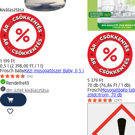
kiválasztása
1 199 Ft
0,5 l (2 398,00 Ft / 1 l)
Frosch baby
Kézi mosogatószer Baby, 0,5 l
(36)
5 379 Ft
Rendelhető
70 db (76,84 Ft / 1 db)
Frosch
Mosogatógép tabl
dm üzlet kiválasztása
zöldcitrom, 70 db
(297)