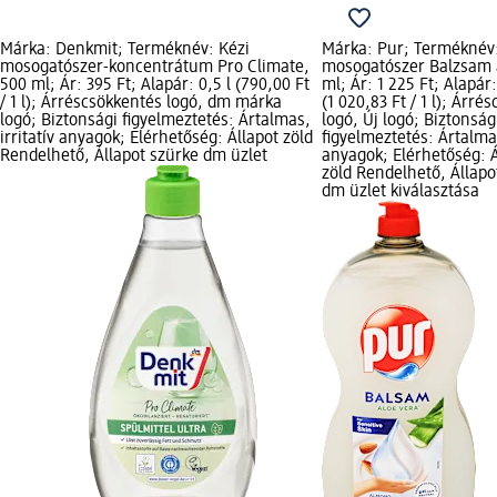
Márka: Denkmit; Terméknév: Kézi
Márka: Pur; Terméknév:
mosogatószer-koncentrátum Pro Climate,
mosogatószer Balzsam a
500 ml; Ár: 395 Ft; Alapár: 0,5 l (790,00 Ft
ml; Ár: 1 225 Ft; Alapár: 
/ 1 l); Árréscsökkentés logó, dm márka
(1 020,83 Ft / 1 l); Árré
logó; Biztonsági figyelmeztetés: Ártalmas,
logó, Új logó; Biztonság
irritatív anyagok; Elérhetőség: Állapot zöld
figyelmeztetés: Ártalmas
Rendelhető, Állapot szürke dm üzlet
anyagok; Elérhetőség: Á
zöld Rendelhető, Állapo
dm üzlet kiválasztása