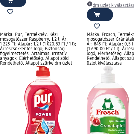
dm üzlet kiválasztás
Márka: Pur; Terméknév: Kézi
Márka: Frosch; Termékn
mosogatószer Raspberry, 1,2 l; Ár:
mosogatószer Gránátalm
1 225 Ft; Alapár: 1,2 l (1 020,83 Ft / 1 l);
Ár: 845 Ft; Alapár: 0,5 l
Árréscsökkentés logó; Biztonsági
(1 690,00 Ft / 1 l); Árré
figyelmeztetés: Ártalmas, irritatív
logó; Elérhetőség: Állap
anyagok; Elérhetőség: Állapot zöld
Rendelhető, Állapot sz
Rendelhető, Állapot szürke dm üzlet
üzlet kiválasztása