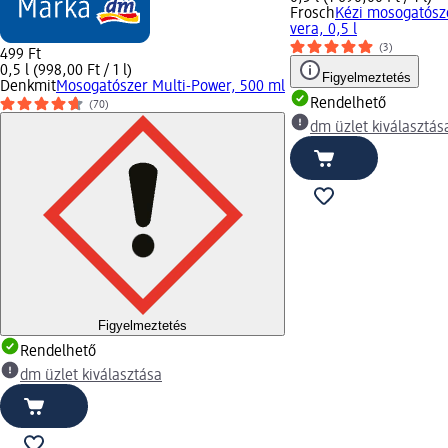
Frosch
Kézi mosogatósz
vera, 0,5 l
(3)
499 Ft
0,5 l (998,00 Ft / 1 l)
Figyelmeztetés
Denkmit
Mosogatószer Multi-Power, 500 ml
Rendelhető
(70)
dm üzlet kiválasztás
Figyelmeztetés
Rendelhető
dm üzlet kiválasztása