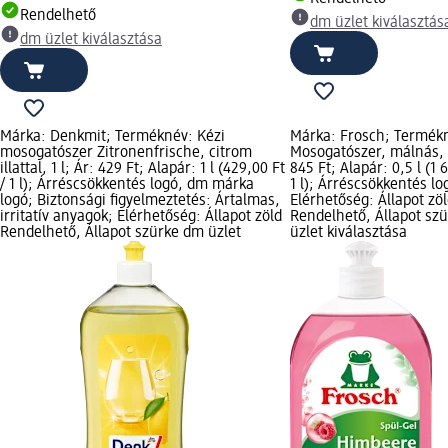
Rendelhető
dm üzlet kiválasztás
dm üzlet kiválasztása
Márka: Denkmit; Terméknév: Kézi
Márka: Frosch; Termék
mosogatószer Zitronenfrische, citrom
Mosogatószer, málnás, 0
illattal, 1 l; Ár: 429 Ft; Alapár: 1 l (429,00 Ft
845 Ft; Alapár: 0,5 l (1 
/ 1 l); Árréscsökkentés logó, dm márka
1 l); Árréscsökkentés lo
logó; Biztonsági figyelmeztetés: Ártalmas,
Elérhetőség: Állapot zö
irritatív anyagok; Elérhetőség: Állapot zöld
Rendelhető, Állapot sz
Rendelhető, Állapot szürke dm üzlet
üzlet kiválasztása