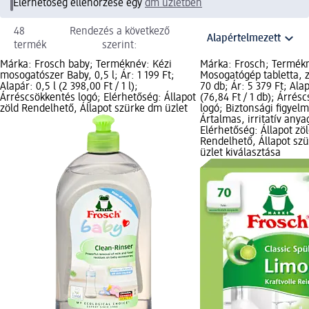
Elérhetőség ellenőrzése egy
dm üzletben
48
Rendezés a következő
termék
szerint:
Márka: Frosch baby; Terméknév: Kézi
Márka: Frosch; Termék
mosogatószer Baby, 0,5 l; Ár: 1 199 Ft;
Mosogatógép tabletta, 
Alapár: 0,5 l (2 398,00 Ft / 1 l);
70 db; Ár: 5 379 Ft; Ala
Árréscsökkentés logó; Elérhetőség: Állapot
(76,84 Ft / 1 db); Árrés
zöld Rendelhető, Állapot szürke dm üzlet
logó; Biztonsági figyel
Ártalmas, irritatív anya
Elérhetőség: Állapot zö
Rendelhető, Állapot sz
üzlet kiválasztása