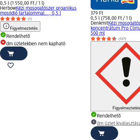
0,5 l (1 550,00 Ft / 1 l)
Herbow
Kézi mosogatószer organikus
mosódió tartalommal..., 0,5 l
379 Ft
0,5 l (758,00 Ft / 1 l)
(1)
Denkmit
Kézi mosogatós
Figyelmeztetés
koncentrátum Pro Clima
500 ml
Rendelhető
(137)
dm üzletekben nem kapható
Figyelmezteté
Rendelhető
dm üzlet kiválasztás