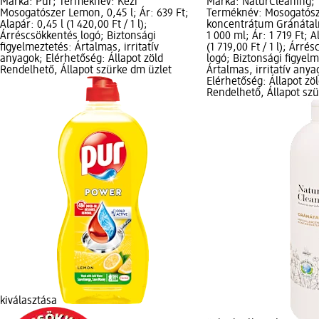
Márka: Pur; Terméknév: Kézi
Márka: NaturCleaning;
Mosogatószer Lemon, 0,45 l; Ár: 639 Ft;
Terméknév: Mosogatós
Alapár: 0,45 l (1 420,00 Ft / 1 l);
koncentrátum Gránátalm
Árréscsökkentés logó; Biztonsági
1 000 ml; Ár: 1 719 Ft; Al
figyelmeztetés: Ártalmas, irritatív
(1 719,00 Ft / 1 l); Árré
anyagok; Elérhetőség: Állapot zöld
logó; Biztonsági figyel
Rendelhető, Állapot szürke dm üzlet
Ártalmas, irritatív anya
Elérhetőség: Állapot zö
Rendelhető, Állapot sz
kiválasztása