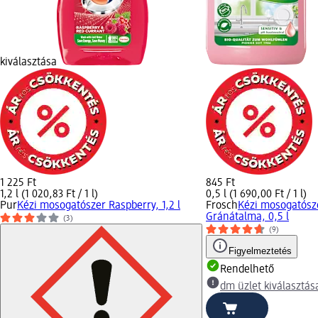
kiválasztása
1 225 Ft
845 Ft
1,2 l (1 020,83 Ft / 1 l)
0,5 l (1 690,00 Ft / 1 l)
Pur
Kézi mosogatószer Raspberry, 1,2 l
Frosch
Kézi mosogatósz
Gránátalma, 0,5 l
(3)
(9)
Figyelmeztetés
Rendelhető
dm üzlet kiválasztás