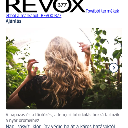
További termékek
ebből a márkából: REVOX B77
Ajánlás
A napozás és a fürdőzés, a tengeri lubickolás hozzá tartozik
Fon
a nyár örömeihez.
Co
Nap, sósvíz, klór: így védje haját a káros hatásoktól