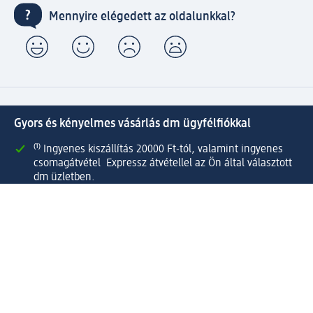
Mennyire elégedett az oldalunkkal?
Gyors és kényelmes vásárlás dm ügyfélfiókkal
⁽¹⁾ Ingyenes kiszállítás 20000 Ft-tól, valamint ingyenes
csomagátvétel Expressz átvétellel az Ön által választott
dm üzletben.
Kapcsolja össze active beauty és online shop-os fiókját és
élvezze előnyeit.
Megrendeléseit egyszerűen és gyorsan kezelheti.
Regisztráljon most!