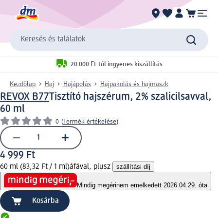
Keresés és találatok
20 000 Ft-tól ingyenes kiszállítás
Kezdőlap
Haj
Hajápolás
Hajpakolás és hajmaszk
REVOX B77
Tisztító hajszérum, 2% szalicilsavval,
60 ml
0
(
Termék értékelése
)
4 999 Ft
60 ml (83,32 Ft / 1 ml)
áfával, plusz
szállítási díj
Mindig megéri
nem emelkedett 2026.04.29. óta
Kosárba