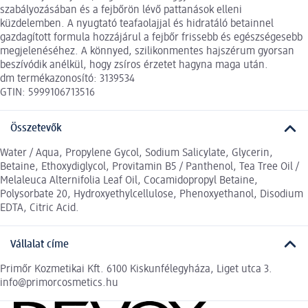
szabályozásában és a fejbőrön lévő pattanások elleni
küzdelemben. A nyugtató teafaolajjal és hidratáló betainnel
gazdagított formula hozzájárul a fejbőr frissebb és egészségesebb
megjelenéséhez. A könnyed, szilikonmentes hajszérum gyorsan
beszívódik anélkül, hogy zsíros érzetet hagyna maga után.
dm termékazonosító: 3139534
GTIN: 5999106713516
Összetevők
Water / Aqua, Propylene Gycol, Sodium Salicylate, Glycerin,
Betaine, Ethoxydiglycol, Provitamin B5 / Panthenol, Tea Tree Oil /
Melaleuca Alternifolia Leaf Oil, Cocamidopropyl Betaine,
Polysorbate 20, Hydroxyethylcellulose, Phenoxyethanol, Disodium
EDTA, Citric Acid.
Vállalat címe
Primőr Kozmetikai Kft. 6100 Kiskunfélegyháza, Liget utca 3.
info@primorcosmetics.hu