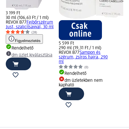
3 199 Ft
30 ml (106,63 Ft / 1 ml)
REVOX B77
Fejbőrszérum
Just, szalicilsavval, 30 ml
(28)
Figyelmeztetés
5 599 Ft
290 ml (19,31 Ft / 1 ml)
Rendelhető
REVOX B77
Sampon és
dm üzlet kiválasztása
szérum, zsíros hajra, 290
ml
(0)
Rendelhető
dm üzletekben nem
kapható