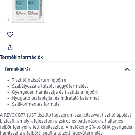
Termékinformációk
Termékleírás
Tisztító hajszérum fejbőrre
Szabályozza a túlzott faggyútermelést
Gyengéden hámlasztja és tisztítja a fejbőrt
Nyugtató teafaolajjal és hidratáló betainnel
Szilikonmentes formula
A REVOX B77 JUST tisztító hajszérum szalicilsavval tisztító ápolást
biztosít, amely kifejezetten a zsíros és pattanásokra hajlamos
fejbőr igényeire lett kifejlesztve. A hatékony 2%-os BHA gyengéden
hámlasztja a fejbőrt, segít a túlzott faggyútermelés