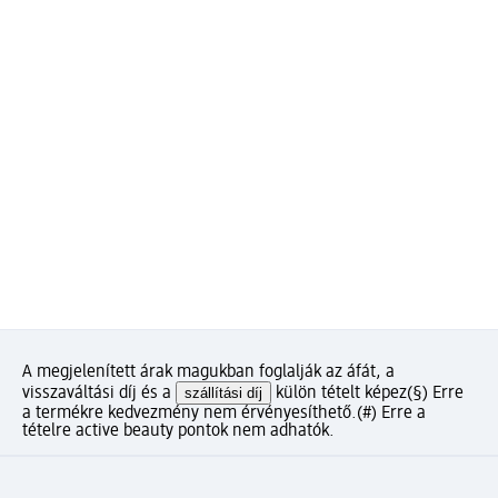
A megjelenített árak magukban foglalják az áfát, a
visszaváltási díj és a
szállítási díj
külön tételt képez
(§) Erre
a termékre kedvezmény nem érvényesíthető.
(#) Erre a
tételre active beauty pontok nem adhatók.