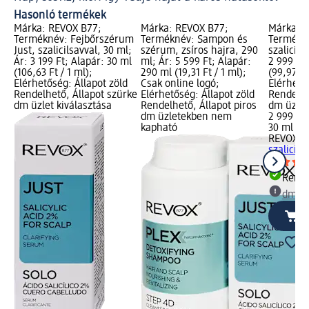
Hasonló termékek
Márka: REVOX B77;
Márka: REVOX B77;
Márka: 
Terméknév: Fejbőrszérum
Terméknév: Sampon és
Termékn
Just, szalicilsavval, 30 ml;
szérum, zsíros hajra, 290
szalicils
Ár: 3 199 Ft; Alapár: 30 ml
ml; Ár: 5 599 Ft; Alapár:
2 999 Ft;
(106,63 Ft / 1 ml);
290 ml (19,31 Ft / 1 ml);
(99,97 Ft
Elérhetőség: Állapot zöld
Csak online logó;
Elérhető
Rendelhető, Állapot szürke
Elérhetőség: Állapot zöld
Rendelhe
dm üzlet kiválasztása
Rendelhető, Állapot piros
dm üzlet
dm üzletekben nem
2 999 Ft
kapható
30 ml (99
REVOX B
szalicils
Rende
dm üz