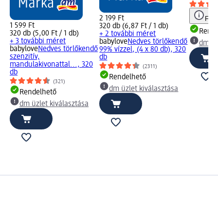
2 199 Ft
Figy
1 599 Ft
320 db (6,87 Ft / 1 db)
Rende
320 db (5,00 Ft / 1 db)
+ 2 további méret
+ 3 további méret
babylove
Nedves törlőkendő
dm üz
babylove
Nedves törlőkendő
99% vízzel, (4 x 80 db), 320
szenzitív,
db
mandulakivonattal..., 320
(2311)
db
Rendelhető
(321)
dm üzlet kiválasztása
Rendelhető
dm üzlet kiválasztása