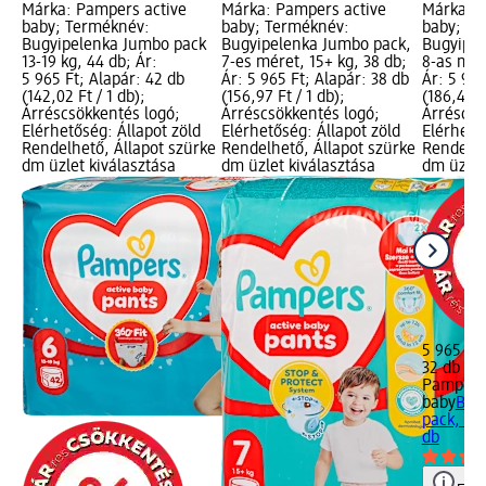
Márka: Pampers active
Márka: Pampers active
Márka: P
baby; Terméknév:
baby; Terméknév:
baby; Te
Bugyipelenka Jumbo pack
Bugyipelenka Jumbo pack,
Bugyipel
13-19 kg, 44 db; Ár:
7-es méret, 15+ kg, 38 db;
8-as mér
5 965 Ft; Alapár: 42 db
Ár: 5 965 Ft; Alapár: 38 db
Ár: 5 965
(142,02 Ft / 1 db);
(156,97 Ft / 1 db);
(186,41 Ft
Árréscsökkentés logó;
Árréscsökkentés logó;
Árréscsö
Elérhetőség: Állapot zöld
Elérhetőség: Állapot zöld
Elérhető
Rendelhető, Állapot szürke
Rendelhető, Állapot szürke
Rendelhe
dm üzlet kiválasztása
dm üzlet kiválasztása
dm üzlet
5 965 Ft
32 db (18
Pampers 
baby
Bug
pack, 8-
db