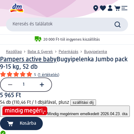
Keresés és találatok
20 000 Ft-tól ingyenes kiszállítás
Kezdőlap
Baba & Gyerek
Pelenkázás
Bugyipelenka
Pampers active baby
Bugyipelenka Jumbo pack
9-15 kg, 52 db
5
(
1 értékelés
)
5 965 Ft
54 db (110,46 Ft / 1 db)
áfával, plusz
szállítási díj
Mindig megéri
nem emelkedett 2026.04.23. óta
Kosárba