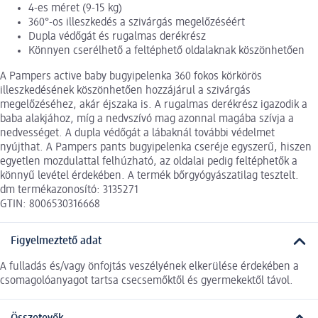
4-es méret (9-15 kg)
360°-os illeszkedés a szivárgás megelőzéséért
Dupla védőgát és rugalmas derékrész
Könnyen cserélhető a feltéphető oldalaknak köszönhetően
A Pampers active baby bugyipelenka 360 fokos körkörös
illeszkedésének köszönhetően hozzájárul a szivárgás
megelőzéséhez, akár éjszaka is. A rugalmas derékrész igazodik a
baba alakjához, míg a nedvszívó mag azonnal magába szívja a
nedvességet. A dupla védőgát a lábaknál további védelmet
nyújthat. A Pampers pants bugyipelenka cseréje egyszerű, hiszen
egyetlen mozdulattal felhúzható, az oldalai pedig feltéphetők a
könnyű levétel érdekében. A termék bőrgyógyászatilag tesztelt.
dm termékazonosító: 3135271
GTIN: 8006530316668
Figyelmeztető adat
A fulladás és/vagy önfojtás veszélyének elkerülése érdekében a
csomagolóanyagot tartsa csecsemőktől és gyermekektől távol.