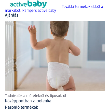
További termékek ebből a
márkából: Pampers active baby
Ajánlás
Tudnivalók a méretekről és típusokról
Íg
Középpontban a pelenka
DI
Hasonló termékek