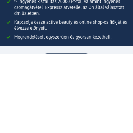
⁽¹⁾ Ingyenes kiszállítás 20000 Ft-tól, valamint ingyenes
csomagátvétel Expressz átvétellel az Ön által választott
dm üzletben.
Kapcsolja össze active beauty és online shop-os fiókját és
élvezze előnyeit.
Megrendeléseit egyszerűen és gyorsan kezelheti.
Regisztráljon most!
Kérdések és válaszok
Szolgáltatások
Ügyfélszolgálat
Fizetési lehetőségek
Szállítási és átvételi lehetőségek
Visszaküldés, visszatérítés
Hibás termék reklamáció
Csomagkövetés
Vállalatról