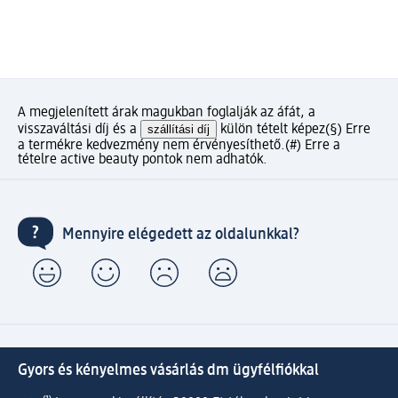
A megjelenített árak magukban foglalják az áfát, a
visszaváltási díj és a
szállítási díj
külön tételt képez
(§) Erre
a termékre kedvezmény nem érvényesíthető.
(#) Erre a
tételre active beauty pontok nem adhatók.
Mennyire elégedett az oldalunkkal?
Gyors és kényelmes vásárlás dm ügyfélfiókkal