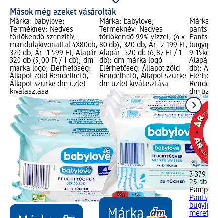
Mások még ezeket vásárolták
Márka: babylove;
Márka: babylove;
Márka: P
Terméknév: Nedves
Terméknév: Nedves
pants; T
törlőkendő szenzitív,
törlőkendő 99% vízzel, (4 x
Pants, é
mandulakivonattal 4X80db,
80 db), 320 db; Ár: 2 199 Ft;
bugyipel
320 db; Ár: 1 599 Ft; Alapár:
Alapár: 320 db (6,87 Ft / 1
9-15kg, 2
320 db (5,00 Ft / 1 db); dm
db); dm márka logó;
Alapár: 2
márka logó; Elérhetőség:
Elérhetőség: Állapot zöld
db); Árr
Állapot zöld Rendelhető,
Rendelhető, Állapot szürke
Elérhető
Állapot szürke dm üzlet
dm üzlet kiválasztása
Rendelhe
kiválasztása
dm üzlet
3 379 Ft
25 db (13
Pampers 
Pants, é
bugyipel
méret,...