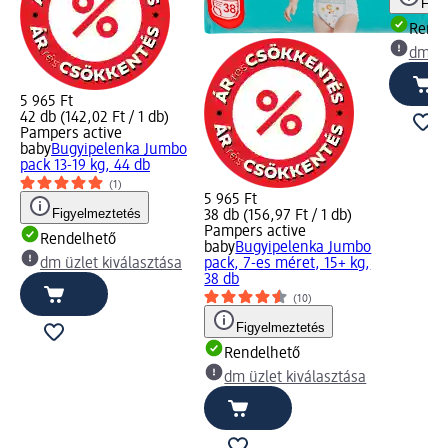
Figy
Rende
dm üz
5 965 Ft
42 db (142,02 Ft / 1 db)
Pampers active
baby
Bugyipelenka Jumbo
pack 13-19 kg, 44 db
(1)
5 965 Ft
Figyelmeztetés
38 db (156,97 Ft / 1 db)
Pampers active
Rendelhető
baby
Bugyipelenka Jumbo
dm üzlet kiválasztása
pack, 7-es méret, 15+ kg,
38 db
(10)
Figyelmeztetés
Rendelhető
dm üzlet kiválasztása