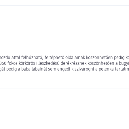
mozdulattal felhúzható, feltéphető oldalainak köszönhetően pedig k
 360 fokos körkörös illeszkedésű derékrésznek köszönhetően a bugy
 pedig a baba lábainál sem engedi kiszivárogni a pelenka tartalmát