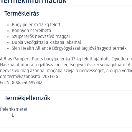
Termékinformációk
Termékleírás
Bugyipelenka 17 kg felett
Könnyen cserélhető
Szupererős nedvszívó maggal
Dupla védőgáttal a kisbaba lábainál
Skin Health Alliance Bőrgyógyászatilag jóváhagyott termék
A 8-as Pampers Pants bugyipelenka 17 kg felett ajánlott. Egyetlen 
Használat után a rögzítőszalag segítségével összecsomagolható. A
nedvszívó mag azonnal magába szívja a nedvességet, a dupla védőgát
dm termékazonosító: 2031326
GTIN: 8006540499382
Termékjellemzők
Pelenkaméret:
L