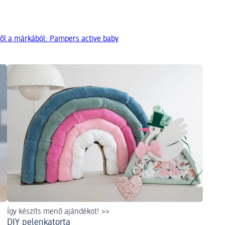
ől a márkából: Pampers active baby
Így készíts menő ajándékot! >>
DIY pelenkatorta