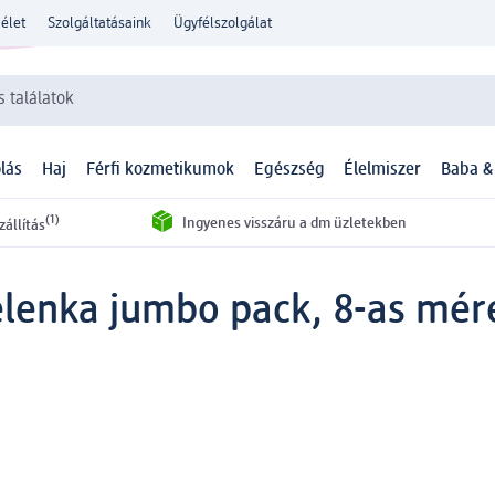
élet
Szolgáltatásaink
Ügyfélszolgálat
 találatok
lás
Haj
Férfi kozmetikumok
Egészség
Élelmiszer
Baba &
(1)
Ingyenes visszáru a dm üzletekben
zállítás
lenka jumbo pack, 8-as mére