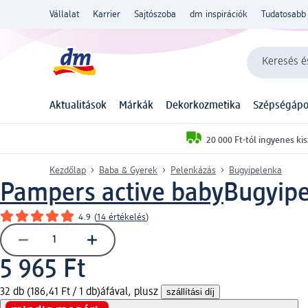
Vállalat
Karrier
Sajtószoba
dm inspirációk
Tudatosabb 
Keresés és
Aktualitások
Márkák
Dekorkozmetika
Szépségápo
20 000 Ft-tól ingyenes kis
Kezdőlap
Baba & Gyerek
Pelenkázás
Bugyipelenka
Pampers active baby
Bugyipe
4.9
(
14 értékelés
)
5 965 Ft
32 db (186,41 Ft / 1 db)
áfával, plusz
szállítási díj