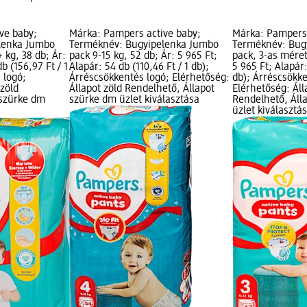
ve baby;
Márka: Pampers active baby;
Márka: Pampers 
lenka Jumbo
Terméknév: Bugyipelenka Jumbo
Terméknév: Bug
 kg, 38 db; Ár:
pack 9-15 kg, 52 db; Ár: 5 965 Ft;
pack, 3-as méret
b (156,97 Ft / 1
Alapár: 54 db (110,46 Ft / 1 db);
5 965 Ft; Alapár:
 logó;
Árréscsökkentés logó; Elérhetőség:
db); Árréscsökke
 zöld
Állapot zöld Rendelhető, Állapot
Elérhetőség: Áll
 szürke dm
szürke dm üzlet kiválasztása
Rendelhető, Áll
üzlet kiválasztá