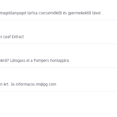
omagolóanyagot tartsa csecsemőktől és gyermekektől távol.
s Leaf Extract
król? Látogass el a Pampers honlapjára.
n krt. 34 informacio.im@pg.com