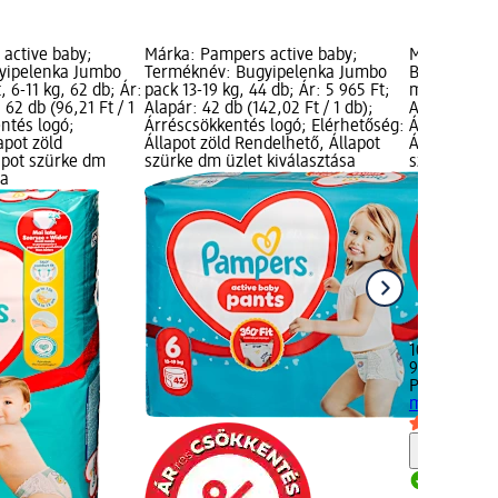
active baby;
Márka: Pampers active baby;
Márka: Pam
yipelenka Jumbo
Terméknév: Bugyipelenka Jumbo
Bugyipelenk
, 6-11 kg, 62 db; Ár:
pack 13-19 kg, 44 db; Ár: 5 965 Ft;
mega csomag
 62 db (96,21 Ft / 1
Alapár: 42 db (142,02 Ft / 1 db);
Alapár: 96 d
ntés logó;
Árréscsökkentés logó; Elérhetőség:
Árréscsökke
apot zöld
Állapot zöld Rendelhető, Állapot
Állapot zöld
apot szürke dm
szürke dm üzlet kiválasztása
szürke dm ü
sa
10 629 Ft
96 db (110,72
Pampers
Bug
méret, meg
Figyelm
Rendelh