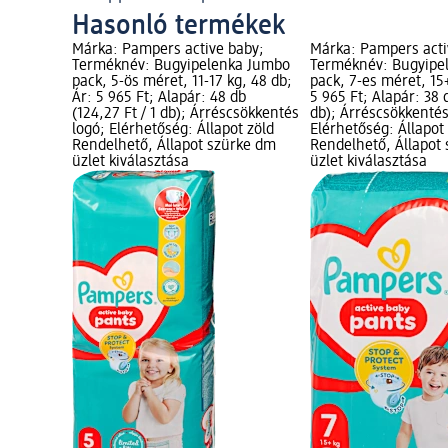
Hasonló termékek
Márka: Pampers active baby;
Márka: Pampers acti
Terméknév: Bugyipelenka Jumbo
Terméknév: Bugyipe
pack, 5-ös méret, 11-17 kg, 48 db;
pack, 7-es méret, 15+
Ár: 5 965 Ft; Alapár: 48 db
5 965 Ft; Alapár: 38 d
(124,27 Ft / 1 db); Árréscsökkentés
db); Árréscsökkentés
logó; Elérhetőség: Állapot zöld
Elérhetőség: Állapot
Rendelhető, Állapot szürke dm
Rendelhető, Állapot
üzlet kiválasztása
üzlet kiválasztása