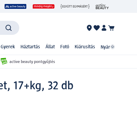
 Gyerek
Háztartás
Állat
Fotó
Kiárusítás
Nyár🌞
active beauty pontgyűjtés
t, 17+kg, 32 db