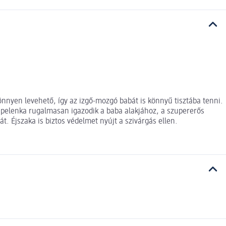
önnyen levehető, így az izgő-mozgó babát is könnyű tisztába tenni.
ipelenka rugalmasan igazodik a baba alakjához, a szupererős
. Éjszaka is biztos védelmet nyújt a szivárgás ellen.