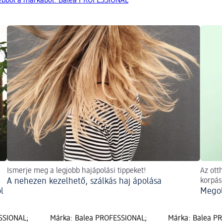
ebből a márkából: Balea PROFESSIONAL
Ismerje meg a legjobb hajápolási tippeket!
Az ott
A nehezen kezelhető, szálkás haj ápolása
korpás
l
Megol
SSIONAL;
Márka: Balea PROFESSIONAL;
Márka: Balea P