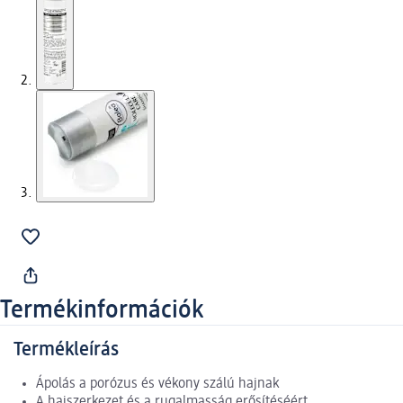
Termékinformációk
Termékleírás
Ápolás a porózus és vékony szálú hajnak
A hajszerkezet és a rugalmasság erősítéséért