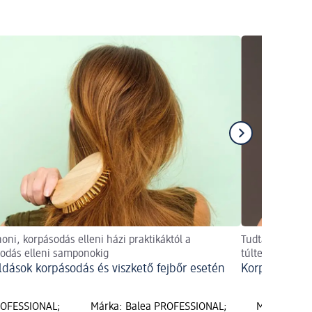
honi, korpásodás elleni házi praktikáktól a
Tudta, hogy a 
odás elleni samponokig
túltermeléséne
dások korpásodás és viszkető fejbőr esetén
Korpás haj: f
ROFESSIONAL;
Márka: Balea PROFESSIONAL;
Márka: Bal