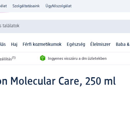
élet
Szolgáltatásaink
Ügyfélszolgálat
 találatok
lás
Haj
Férfi kozmetikumok
Egészség
Élelmiszer
Baba &
(1)
Ingyenes visszáru a dm üzletekben
zállítás
n Molecular Care, 250 ml