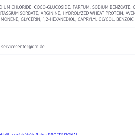
IUM CHLORIDE, COCO-GLUCOSIDE, PARFUM, SODIUM BENZOATE, GL
SSIUM SORBATE, ARGININE, HYDROLYZED WHEAT PROTEIN, AVENA 
ONENE, GLYCERIN, 1,2-HEXANEDIOL, CAPRYLYL GLYCOL, BENZOIC 
e servicecenter@dm.de