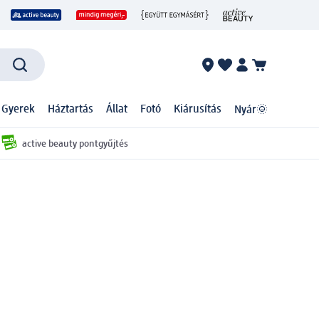
 Gyerek
Háztartás
Állat
Fotó
Kiárusítás
Nyár🌞
active beauty pontgyűjtés