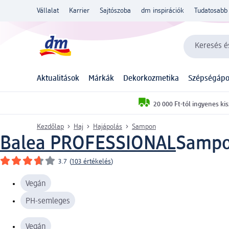
Vállalat
Karrier
Sajtószoba
dm inspirációk
Tudatosabb 
Keresés és
Aktualitások
Márkák
Dekorkozmetika
Szépségápo
20 000 Ft-tól ingyenes kis
Kezdőlap
Haj
Hajápolás
Sampon
Balea PROFESSIONAL
Sampo
3.7
(
103 értékelés
)
Vegán
PH-semleges
Vegán