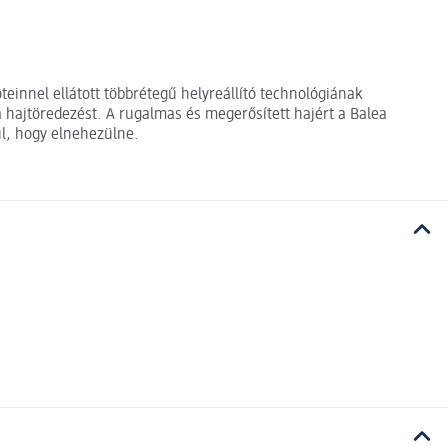
teinnel ellátott többrétegű helyreállító technológiának
a hajtöredezést. A rugalmas és megerősített hajért a Balea
ül, hogy elnehezülne.