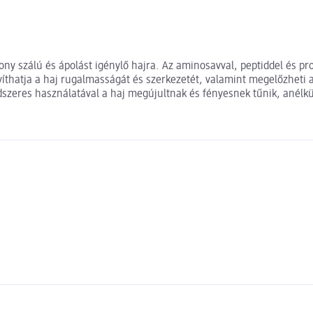
ny szálú és ápolást igénylő hajra. Az aminosavval, peptiddel és pro
víthatja a haj rugalmasságát és szerkezetét, valamint megelőzheti 
dszeres használatával a haj megújultnak és fényesnek tűnik, anélk