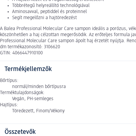
Többrétegű helyreállító technológiával
Aminosavval, peptiddel és proteinnel
Segít megelőzni a hajtöredezést
A Balea Professional Molecular Care sampon ideális a porózus, véko
köszönhetően a haj célzottan megerősödik. Az erőteljes formula ja
Professional Molecular Care sampon ápolt haj érzetét nyújtja. Ren
dm termékazonosító: 3106620
GTIN: 4066447910100
Termékjellemzők
Bőrtípus:
normál/minden bőrtípusra
Terméktulajdonságok:
Vegán, PH-semleges
Hajtípus:
Töredezett, Finom/Vékony
Összetevők