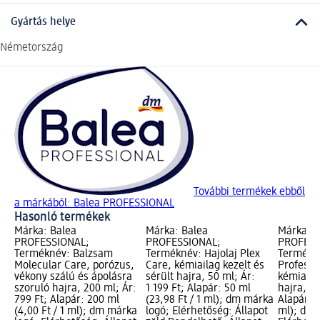
Gyártás helye
Németország
További termékek ebből
a márkából: Balea PROFESSIONAL
Hasonló termékek
Márka: Balea
Márka: Balea
Márka: B
PROFESSIONAL;
PROFESSIONAL;
PROFESS
Terméknév: Balzsam
Terméknév: Hajolaj Plex
Termékn
Molecular Care, porózus,
Care, kémiailag kezelt és
Professi
vékony szálú és ápolásra
sérült hajra, 50 ml; Ár:
kémiailag
szoruló hajra, 200 ml; Ár:
1 199 Ft; Alapár: 50 ml
hajra, 50
799 Ft; Alapár: 200 ml
(23,98 Ft / 1 ml); dm márka
Alapár: 5
(4,00 Ft / 1 ml); dm márka
logó; Elérhetőség: Állapot
ml); dm 