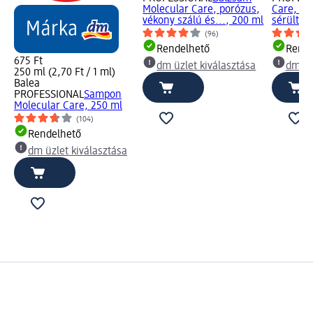
Molecular Care, porózus,
Care, ké
vékony szálú és..., 200 ml
sérült...
(96)
Rendelhető
Rende
675 Ft
dm üzlet kiválasztása
dm üz
250 ml (2,70 Ft / 1 ml)
Balea
PROFESSIONAL
Sampon
Molecular Care, 250 ml
(104)
Rendelhető
dm üzlet kiválasztása