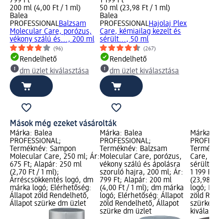
799 Ft
1 199 Ft
200 ml (4,00 Ft / 1 ml)
50 ml (23,98 Ft / 1 ml)
Balea
Balea
PROFESSIONAL
Balzsam
PROFESSIONAL
Hajolaj Plex
Molecular Care, porózus,
Care, kémiailag kezelt és
vékony szálú és..., 200 ml
sérült..., 50 ml
(96)
(267)
Rendelhető
Rendelhető
dm üzlet kiválasztása
dm üzlet kiválasztása
Mások még ezeket vásárolták
Márka: Balea
Márka: Balea
Márka: B
PROFESSIONAL;
PROFESSIONAL;
PROFESS
Terméknév: Sampon
Terméknév: Balzsam
Termékné
Molecular Care, 250 ml; Ár:
Molecular Care, porózus,
Care, ké
675 Ft; Alapár: 250 ml
vékony szálú és ápolásra
sérült ha
(2,70 Ft / 1 ml);
szoruló hajra, 200 ml; Ár:
1 199 Ft;
Árréscsökkentés logó, dm
799 Ft; Alapár: 200 ml
(23,98 F
márka logó; Elérhetőség:
(4,00 Ft / 1 ml); dm márka
logó; Elé
Állapot zöld Rendelhető,
logó; Elérhetőség: Állapot
zöld Ren
Állapot szürke dm üzlet
zöld Rendelhető, Állapot
szürke d
szürke dm üzlet
kiválasz