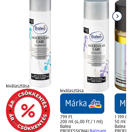
kiválasztása
kiválasztása
799 Ft
1 199 Ft
200 ml (4,00 Ft / 1 ml)
50 ml (23
Balea
Balea
PROFESSIONAL
Balzsam
PROFESS