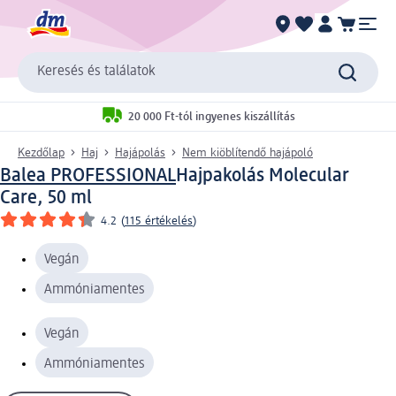
Keresés és találatok
20 000 Ft-tól ingyenes kiszállítás
Kezdőlap
Haj
Hajápolás
Nem kiöblítendő hajápoló
Balea PROFESSIONAL
Hajpakolás Molecular
Care, 50 ml
4.2
(
115 értékelés
)
Vegán
Ammóniamentes
Vegán
Ammóniamentes