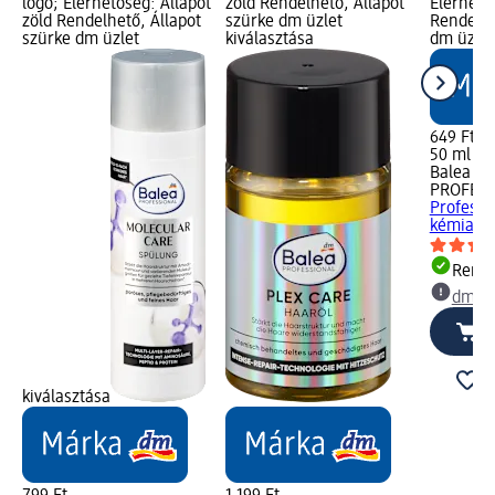
logó; Elérhetőség: Állapot
zöld Rendelhető, Állapot
Elérhető
zöld Rendelhető, Állapot
szürke dm üzlet
Rendelhe
szürke dm üzlet
kiválasztása
dm üzlet
649 Ft
50 ml (12
Balea
PROFESS
Professi
kémiailag
Rende
dm üz
kiválasztása