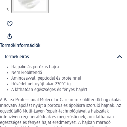
Termékinformációk
Termékleírás
Hajpakolás porózus hajra
Nem kiöblítendő
Aminosavval, peptiddel és proteinnel
Hővédelmet nyújt akár 230°C-ig
A láthatóan egészséges és fényes hajért
A Balea Professional Molecular Care nem kiöblítendő hajpakolás
innovatív ápolást nyújt a porózus és ápolásra szoruló hajnak. Az
egyedülálló Multi-Layer-Repair-technológiával a hajszálak
intenzíven regenerálódnak és megerősödnek, ami láthatóan
egészséges és fényes hajat eredményez. A hajban maradó