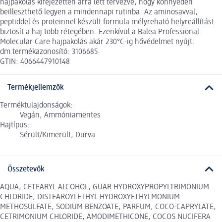
hajpakolás kifejezetten arra lett tervezve, hogy könnyedén
beilleszthető legyen a mindennapi rutinba. Az aminosavval,
peptiddel és proteinnel készült formula mélyreható helyreállítást
biztosít a haj több rétegében. Ezenkívül a Balea Professional
Molecular Care hajpakolás akár 230°C-ig hővédelmet nyújt.
dm termékazonosító: 3106685
GTIN: 4066447910148
Termékjellemzők
Terméktulajdonságok:
Vegán, Ammóniamentes
Hajtípus:
Sérült/Kimerült, Durva
Összetevők
AQUA, CETEARYL ALCOHOL, GUAR HYDROXYPROPYLTRIMONIUM
CHLORIDE, DISTEAROYLETHYL HYDROXYETHYLMONIUM
METHOSULFATE, SODIUM BENZOATE, PARFUM, COCO-CAPRYLATE,
CETRIMONIUM CHLORIDE, AMODIMETHICONE, COCOS NUCIFERA