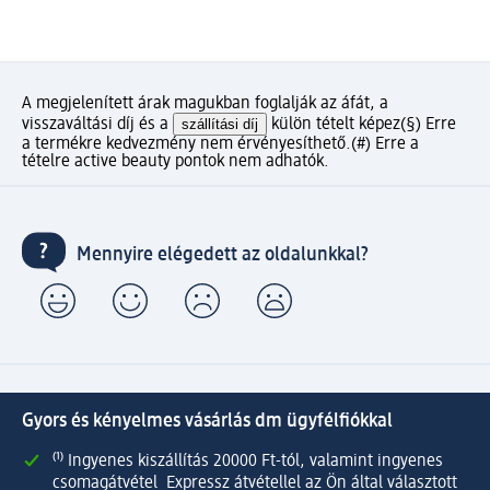
A megjelenített árak magukban foglalják az áfát, a
visszaváltási díj és a
szállítási díj
külön tételt képez
(§) Erre
a termékre kedvezmény nem érvényesíthető.
(#) Erre a
tételre active beauty pontok nem adhatók.
Mennyire elégedett az oldalunkkal?
Gyors és kényelmes vásárlás dm ügyfélfiókkal
⁽¹⁾ Ingyenes kiszállítás 20000 Ft-tól, valamint ingyenes
csomagátvétel Expressz átvétellel az Ön által választott