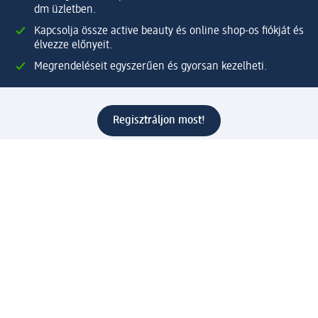
dm üzletben.
Kapcsolja össze active beauty és online shop-os fiókját és
élvezze előnyeit.
Megrendeléseit egyszerűen és gyorsan kezelheti.
Regisztráljon most!
Kérdések és válaszok
Szolgáltatások
Ügyfélszolgálat
Fizetési lehetőségek
Szállítási és átvételi lehetőségek
Visszaküldés, visszatérítés
Hibás termék reklamáció
Csomagkövetés
Vállalatról
Vállalat
Vállalati felelősségvállalás
Karrier