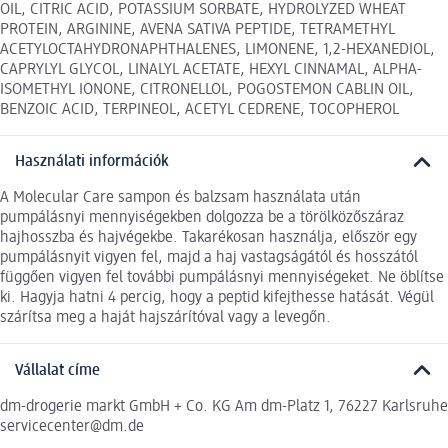
OIL, CITRIC ACID, POTASSIUM SORBATE, HYDROLYZED WHEAT
PROTEIN, ARGININE, AVENA SATIVA PEPTIDE, TETRAMETHYL
ACETYLOCTAHYDRONAPHTHALENES, LIMONENE, 1,2-HEXANEDIOL,
CAPRYLYL GLYCOL, LINALYL ACETATE, HEXYL CINNAMAL, ALPHA-
ISOMETHYL IONONE, CITRONELLOL, POGOSTEMON CABLIN OIL,
BENZOIC ACID, TERPINEOL, ACETYL CEDRENE, TOCOPHEROL
Használati információk
A Molecular Care sampon és balzsam használata után
pumpálásnyi mennyiségekben dolgozza be a törölközőszáraz
hajhosszba és hajvégekbe. Takarékosan használja, először egy
pumpálásnyit vigyen fel, majd a haj vastagságától és hosszától
függően vigyen fel további pumpálásnyi mennyiségeket. Ne öblítse
ki. Hagyja hatni 4 percig, hogy a peptid kifejthesse hatását. Végül
szárítsa meg a haját hajszárítóval vagy a levegőn.
Vállalat címe
dm-drogerie markt GmbH + Co. KG Am dm-Platz 1, 76227 Karlsruhe
servicecenter@dm.de