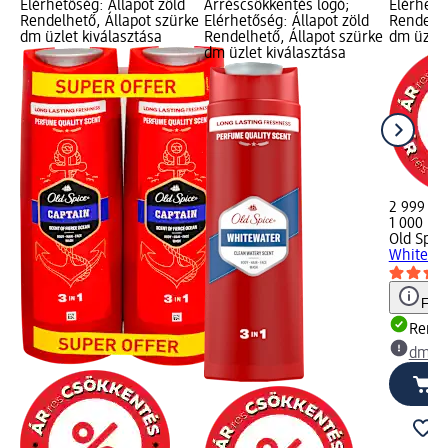
Elérhetőség: Állapot zöld
Árréscsökkentés logó;
Elérhető
Rendelhető, Állapot szürke
Elérhetőség: Állapot zöld
Rendelhe
dm üzlet kiválasztása
Rendelhető, Állapot szürke
dm üzlet
dm üzlet kiválasztása
2 999 Ft
1 000 ml 
Old Spic
Whitewate
Figy
Rende
dm üz