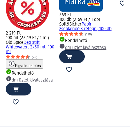
269 Ft
100 db (2,69 Ft / 1 db)
Soft&Sicher
Papír
zsebkendő 3 rétegű, 100 db
2 219 Ft
(110)
100 ml (22,19 Ft / 1 ml)
Rendelhető
Old Spice
Deo stift
Whitewater, 2x50 ml, 100
dm üzlet kiválasztása
ml
(28)
Figyelmeztetés
Rendelhető
dm üzlet kiválasztása