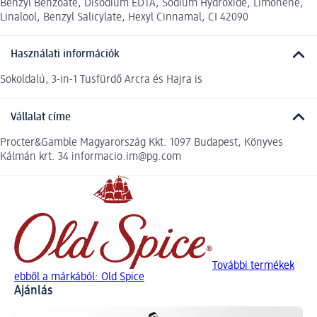
Benzyl Benzoate, Disodium EDTA, Sodium Hydroxide, Limonene,
Linalool, Benzyl Salicylate, Hexyl Cinnamal, CI 42090
Használati információk
Sokoldalú, 3-in-1 Tusfürdő Arcra és Hajra is
Vállalat címe
Procter&Gamble Magyarország Kkt. 1097 Budapest, Könyves
Kálmán krt. 34 informacio.im@pg.com
További termékek
ebből a márkából: Old Spice
Ajánlás