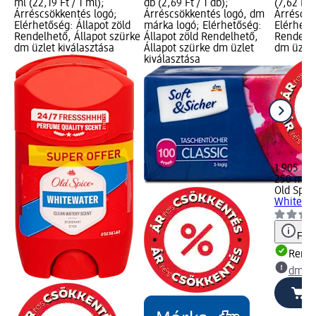
ml (22,19 Ft / 1 ml);
db (2,69 Ft / 1 db);
(7,62 Ft /
Árréscsökkentés logó;
Árréscsökkentés logó, dm
Árréscsö
Elérhetőség: Állapot zöld
márka logó; Elérhetőség:
Elérhető
Rendelhető, Állapot szürke
Állapot zöld Rendelhető,
Rendelhe
dm üzlet kiválasztása
Állapot szürke dm üzlet
dm üzlet
kiválasztása
1 905 Ft
250 ml (7
Old Spic
Whitewat
Figy
Rende
dm üz