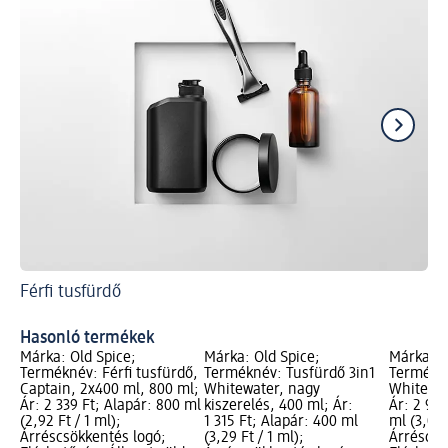
Férfi tusfürdő
Ha
Ho
Hasonló termékek
Márka: Old Spice;
Márka: Old Spice;
Márka: O
Terméknév: Férfi tusfürdő,
Terméknév: Tusfürdő 3in1
Termékné
Captain, 2x400 ml, 800 ml;
Whitewater, nagy
Whitewate
Ár: 2 339 Ft; Alapár: 800 ml
kiszerelés, 400 ml; Ár:
Ár: 2 999
(2,92 Ft / 1 ml);
1 315 Ft; Alapár: 400 ml
ml (3,00 
Árréscsökkentés logó;
(3,29 Ft / 1 ml);
Árréscsö