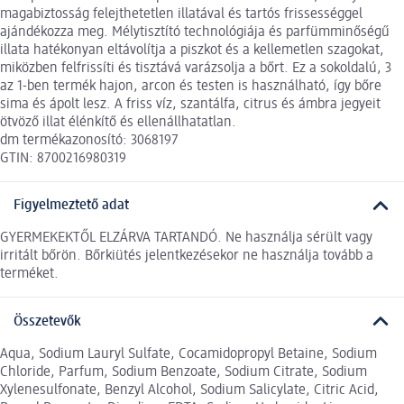
magabiztosság felejthetetlen illatával és tartós frissességgel
ajándékozza meg. Mélytisztító technológiája és parfümminőségű
illata hatékonyan eltávolítja a piszkot és a kellemetlen szagokat,
miközben felfrissíti és tisztává varázsolja a bőrt. Ez a sokoldalú, 3
az 1-ben termék hajon, arcon és testen is használható, így bőre
sima és ápolt lesz. A friss víz, szantálfa, citrus és ámbra jegyeit
ötvöző illat élénkítő és ellenállhatatlan.
dm termékazonosító: 3068197
GTIN: 8700216980319
Figyelmeztető adat
GYERMEKEKTŐL ELZÁRVA TARTANDÓ. Ne használja sérült vagy
irritált bőrön. Bőrkiütés jelentkezésekor ne használja tovább a
terméket.
Összetevők
Aqua, Sodium Lauryl Sulfate, Cocamidopropyl Betaine, Sodium
Chloride, Parfum, Sodium Benzoate, Sodium Citrate, Sodium
Xylenesulfonate, Benzyl Alcohol, Sodium Salicylate, Citric Acid,