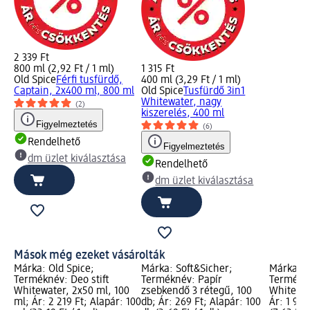
2 339 Ft
800 ml (2,92 Ft / 1 ml)
1 315 Ft
Old Spice
Férfi tusfürdő,
400 ml (3,29 Ft / 1 ml)
Captain, 2x400 ml, 800 ml
Old Spice
Tusfürdő 3in1
Whitewater, nagy
(2)
kiszerelés, 400 ml
Figyelmeztetés
(6)
Rendelhető
Figyelmeztetés
dm üzlet kiválasztása
Rendelhető
dm üzlet kiválasztása
Mások még ezeket vásárolták
Márka: Old Spice;
Márka: Soft&Sicher;
Márka: O
Terméknév: Deo stift
Terméknév: Papír
Termékné
Whitewater, 2x50 ml, 100
zsebkendő 3 rétegű, 100
Whitewat
ml; Ár: 2 219 Ft; Alapár: 100
db; Ár: 269 Ft; Alapár: 100
Ár: 1 905