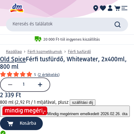
Keresés és találatok
20 000 Ft-tól ingyenes kiszállítás
Kezdőlap
Férfi kozmetikumok
Férfi tusfürdő
Old Spice
Férfi tusfürdő, Whitewater, 2x400ml,
800 ml
5
(
2 értékelés
)
2 339 Ft
800 ml (2,92 Ft / 1 ml)
áfával, plusz
szállítási díj
Mindig megéri
nem emelkedett 2026.02.26. óta
Kosárba