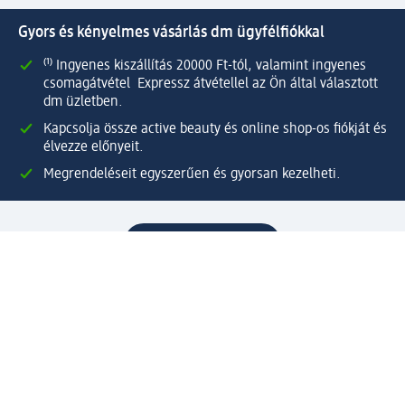
Gyors és kényelmes vásárlás dm ügyfélfiókkal
⁽¹⁾ Ingyenes kiszállítás 20000 Ft-tól, valamint ingyenes
csomagátvétel Expressz átvétellel az Ön által választott
dm üzletben.
Kapcsolja össze active beauty és online shop-os fiókját és
élvezze előnyeit.
Megrendeléseit egyszerűen és gyorsan kezelheti.
Regisztráljon most!
Kérdések és válaszok
Szolgáltatások
Ügyfélszolgálat
Fizetési lehetőségek
Szállítási és átvételi lehetőségek
Visszaküldés, visszatérítés
Hibás termék reklamáció