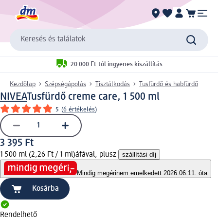
Keresés és találatok
20 000 Ft-tól ingyenes kiszállítás
Kezdőlap
Szépségápolás
Tisztálkodás
Tusfürdő és habfürdő
NIVEA
Tusfürdő creme care, 1 500 ml
5
(
6 értékelés
)
3 395 Ft
1 500 ml (2,26 Ft / 1 ml)
áfával, plusz
szállítási díj
Mindig megéri
nem emelkedett 2026.06.11. óta
Kosárba
Rendelhető