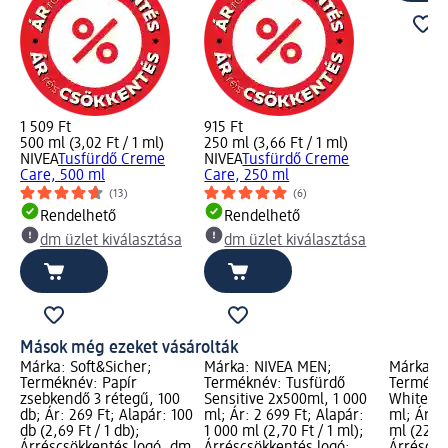
1 509 Ft
915 Ft
500 ml (3,02 Ft / 1 ml)
250 ml (3,66 Ft / 1 ml)
NIVEA
Tusfürdő Creme
NIVEA
Tusfürdő Creme
Care, 500 ml
Care, 250 ml
(13)
(6)
Rendelhető
Rendelhető
dm üzlet kiválasztása
dm üzlet kiválasztása
Mások még ezeket vásárolták
Márka: Soft&Sicher;
Márka: NIVEA MEN;
Márka: O
Terméknév: Papír
Terméknév: Tusfürdő
Termékné
zsebkendő 3 rétegű, 100
Sensitive 2x500ml, 1 000
Whitewat
db; Ár: 269 Ft; Alapár: 100
ml; Ár: 2 699 Ft; Alapár:
ml; Ár: 2
db (2,69 Ft / 1 db);
1 000 ml (2,70 Ft / 1 ml);
ml (22,19
Árréscsökkentés logó, dm
Árréscsökkentés logó;
Árréscsö