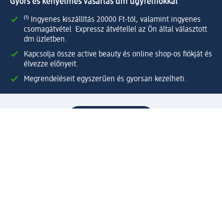
Gyors és kényelmes vásárlás dm ügyfélfiókkal
⁽¹⁾ Ingyenes kiszállítás 20000 Ft-tól, valamint ingyenes
csomagátvétel Expressz átvétellel az Ön által választott
dm üzletben.
Kapcsolja össze active beauty és online shop-os fiókját és
élvezze előnyeit.
Megrendeléseit egyszerűen és gyorsan kezelheti.
Regisztráljon most!
Kérdések és válaszok
Szolgáltatások
Ügyfélszolgálat
Fizetési lehetőségek
Szállítási és átvételi lehetőségek
Visszaküldés, visszatérítés
Hibás termék reklamáció
Csomagkövetés