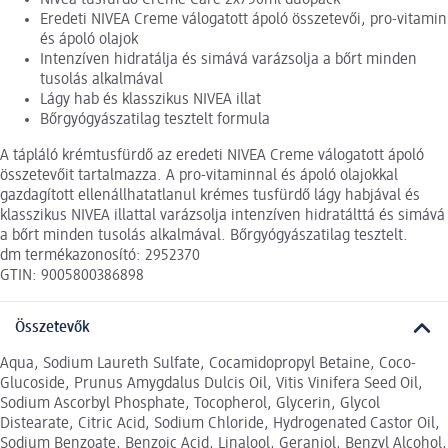
Eredeti NIVEA Creme válogatott ápoló összetevői, pro-vitamin
és ápoló olajok
Intenzíven hidratálja és simává varázsolja a bőrt minden
tusolás alkalmával
Lágy hab és klasszikus NIVEA illat
Bőrgyógyászatilag tesztelt formula
A tápláló krémtusfürdő az eredeti NIVEA Creme válogatott ápoló
összetevőit tartalmazza. A pro-vitaminnal és ápoló olajokkal
gazdagított ellenállhatatlanul krémes tusfürdő lágy habjával és
klasszikus NIVEA illattal varázsolja intenzíven hidratálttá és simává
a bőrt minden tusolás alkalmával. Bőrgyógyászatilag tesztelt.
dm termékazonosító: 2952370
GTIN: 9005800386898
Összetevők
Aqua, Sodium Laureth Sulfate, Cocamidopropyl Betaine, Coco-
Glucoside, Prunus Amygdalus Dulcis Oil, Vitis Vinifera Seed Oil,
Sodium Ascorbyl Phosphate, Tocopherol, Glycerin, Glycol
Distearate, Citric Acid, Sodium Chloride, Hydrogenated Castor Oil,
Sodium Benzoate, Benzoic Acid, Linalool, Geraniol, Benzyl Alcohol,