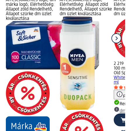
márka logó; Elérhetőség:
Elérhetőség: Állapot zöld
Elérhető
Állapot zöld Rendelhető,
Rendelhető, Állapot szürke
Rendelhe
Állapot szürke dm üzlet
dm üzlet kiválasztása
dm üzlet
kiválasztása
2 219 Ft
100 ml (2
Old Spic
Whitewat
ml
Figy
Rende
dm üz