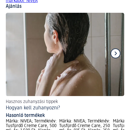
márkából: NIVEA
Ajánlás
Hasznos zuhanyzási tippek
Ti
Hogyan kell zuhanyozni?
Ak
Hasonló termékek
Márka: NIVEA; Terméknév:
Márka: NIVEA; Terméknév:
Márka: N
Tusfürdő Creme Care, 500
Tusfürdő Creme Care, 250
Tusfürdő