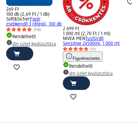
269 Ft
100 db (2,69 Ft / 1 db)
Soft&Sicher
Papír
zsebkendő 3 rétegű, 100 db
2 699 Ft
(110)
1 000 ml (2,70 Ft / 1 ml)
Rendelhető
NIVEA MEN
Tusfürdő
Sensitive 2x500ml, 1 000 ml
dm üzlet kiválasztása
(11)
Figyelmeztetés
Rendelhető
dm üzlet kiválasztása