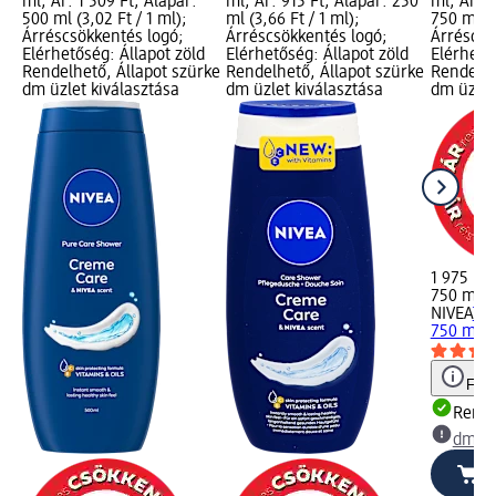
ml; Ár: 1 509 Ft; Alapár:
ml; Ár: 915 Ft; Alapár: 250
ml; Ár: 1
500 ml (3,02 Ft / 1 ml);
ml (3,66 Ft / 1 ml);
750 ml (2
Árréscsökkentés logó;
Árréscsökkentés logó;
Árréscsö
Elérhetőség: Állapot zöld
Elérhetőség: Állapot zöld
Elérhető
Rendelhető, Állapot szürke
Rendelhető, Állapot szürke
Rendelhe
dm üzlet kiválasztása
dm üzlet kiválasztása
dm üzlet
1 975 Ft
750 ml (2
NIVEA
Tu
750 ml
Figy
Rende
dm üz