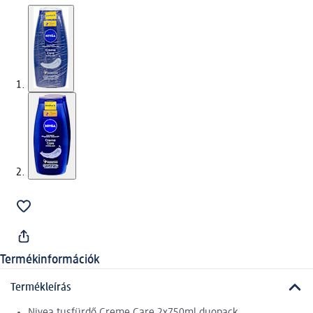
Termékinformációk
Termékleírás
Nivea tusfürdő Creme Care 2x750ml duopack