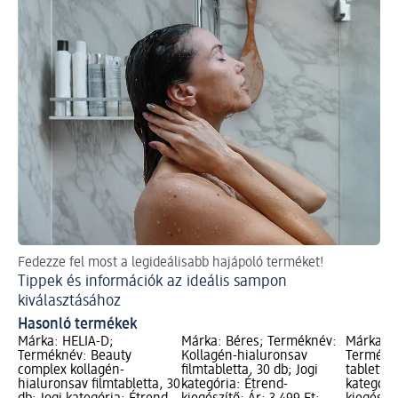
Fedezze fel most a legideálisabb hajápoló terméket!
Mi
Tippek és információk az ideális sampon
Te
kiválasztásához
Hasonló termékek
Márka: HELIA-D;
Márka: Béres; Terméknév:
Márka: I
Terméknév: Beauty
Kollagén-hialuronsav
Termékné
complex kollagén-
filmtabletta, 30 db; Jogi
tabletta,
hialuronsav filmtabletta, 30
kategória: Étrend-
kategóri