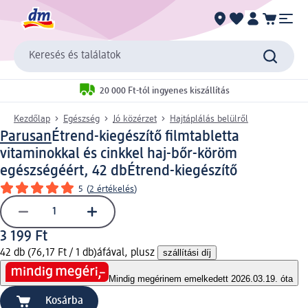
Keresés és találatok
20 000 Ft-tól ingyenes kiszállítás
Kezdőlap
Egészség
Jó közérzet
Hajtáplálás belülről
Parusan
Étrend-kiegészítő filmtabletta
vitaminokkal és cinkkel haj-bőr-köröm
egészségéért, 42 db
Étrend-kiegészítő
5
(
2 értékelés
)
3 199 Ft
42 db (76,17 Ft / 1 db)
áfával, plusz
szállítási díj
Mindig megéri
nem emelkedett 2026.03.19. óta
Kosárba