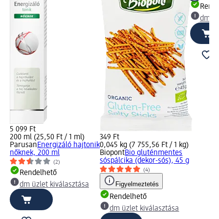
Rende
dm üz
5 099 Ft
200 ml (25,50 Ft / 1 ml)
349 Ft
Parusan
Energizáló hajtonik
0,045 kg (7 755,56 Ft / 1 kg)
nőknek, 200 ml
Biopont
Bio gluténmentes
sóspálcika (dekor-sós), 45 g
(2)
(4)
Rendelhető
Figyelmeztetés
dm üzlet kiválasztása
Rendelhető
dm üzlet kiválasztása