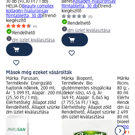
30 db (93,30 Ft / 1 db)
Béres
Kollagén-hialuronsav
HELIA-D
Beauty complex
filmtabletta, 30 db
Étrend-
kollagén-hialuronsav
kiegészítő
filmtabletta, 30 db
Étrend-
(0)
kiegészítő
Rendelhető
(4)
dm üzlet kiválasztása
Rendelhető
dm üzlet kiválasztása
Mások még ezeket vásárolták
Márka: Parusan;
Márka: Biopont;
Márka: b
Terméknév: Energizáló
Terméknév: Bio
Ricinuso
hajtonik nőknek, 200 ml;
gluténmentes sóspálcika
80 g; Ár:
Ár: 5 099 Ft; Alapár: 200 ml
(dekor-sós), 45 g; Ár:
80 ml (31
(25,50 Ft / 1 ml);
349 Ft; Alapár: 0,045 kg
Elérhető
Elérhetőség: Állapot zöld
(7 755,56 Ft / 1 kg);
Rendelhe
Rendelhető, Állapot szürke
Elérhetőség: Állapot zöld
dm üzlet
dm üzlet kiválasztása
Rendelhető, Állapot szürke
2 499 Ft
dm üzlet kiválasztása
80 ml (31
bioeel
Ri
homoktöv