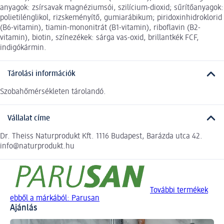
anyagok: zsírsavak magnéziumsói, szilícium-dioxid; sűrítőanyagok:
polietilénglikol, rizskeményítő, gumiarábikum; piridoxinhidroklorid
(B6-vitamin), tiamin-mononitrát (B1-vitamin), riboflavin (B2-
vitamin), biotin, színezékek: sárga vas-oxid, brillantkék FCF,
indigókármin.
Tárolási információk
Szobahőmérsékleten tárolandó.
Vállalat címe
Dr. Theiss Naturprodukt Kft. 1116 Budapest, Barázda utca 42.
info@naturprodukt.hu
További termékek
ebből a márkából: Parusan
Ajánlás