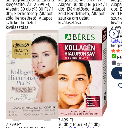
db; Jogi kategória: Étrend-
kiegészítő; Ár: 3 499 Ft;
kiegészít
kiegészítő; Ár: 2 799 Ft;
Alapár: 30 db (116,63 Ft / 1
Alapár: 6
Alapár: 30 db (93,30 Ft / 1
db); Elérhetőség: Állapot
db); Elér
db); Elérhetőség: Állapot
zöld Rendelhető, Állapot
zöld Ren
zöld Rendelhető, Állapot
szürke dm üzlet
szürke d
szürke dm üzlet
kiválasztása
kiválasz
kiválasztása
2 999 Ft
60 db (49
INNOVIT
tabletta,
kiegészí
Rende
dm üz
3 499 Ft
2 799 Ft
30 db (116,63 Ft / 1 db)