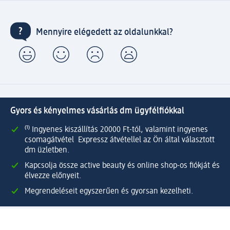
Mennyire elégedett az oldalunkkal?
Gyors és kényelmes vásárlás dm ügyfélfiókkal
⁽¹⁾ Ingyenes kiszállítás 20000 Ft-tól, valamint ingyenes
csomagátvétel Expressz átvétellel az Ön által választott
dm üzletben.
Kapcsolja össze active beauty és online shop-os fiókját és
élvezze előnyeit.
Megrendeléseit egyszerűen és gyorsan kezelheti.