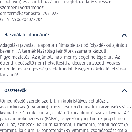
(riboflavin) és a cink hozzájárul a sejtek oxidatív stresszel
szembeni védelméhez.
dm termékazonosító: 2951922
GTIN: 5906204022204
Használati információk
Adagolási javaslat: Naponta 1 filmtablettát bő folyadékkal ajánlott
bevenni. A termék kizárólag felnőttek számára készült.
Figyelmeztetés: Az ajánlott napi mennyiséget ne lépje túl! Az
étrend-kiegészítő nem helyettesíti a kiegyensúlyozott, vegyes
étrendet és az egészséges életmódot. Kisgyermekek elől elzárva
tartandó!
Összetevők
tömegnövelő szerek: szorbit, mikrokristályos cellulóz; L-
aszkorbinsav (C-vitamin), mezei zsurló (Equisetum arvense) száraz
kivonat 5-7:1, cink-szulfát, csalán (Urtica dioica) száraz kivonat 4:1,
para-aminobenzoesav (PABA), fényezőanyag: hidroxipropil-metil-
cellulóz; színezék: kalcium-karbonát; L-metionin, retinil-acetát (A-
vitamin); kalcium- D-pantotenát (B5-vitamin), csomósodást gátló