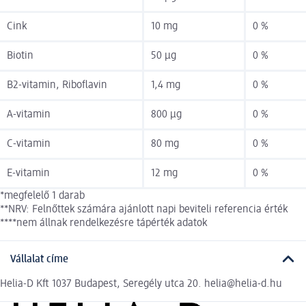
Cink
10 mg
0 %
Biotin
50 µg
0 %
B2-vitamin, Riboflavin
1,4 mg
0 %
A-vitamin
800 µg
0 %
C-vitamin
80 mg
0 %
E-vitamin
12 mg
0 %
*megfelelő 1 darab
**NRV: Felnőttek számára ajánlott napi beviteli referencia érték
****nem állnak rendelkezésre tápérték adatok
Vállalat címe
Helia-D Kft 1037 Budapest, Seregély utca 20. helia@helia-d.hu