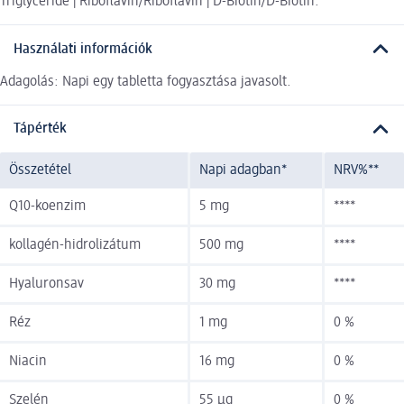
Triglyceride | Riboflavin/Riboflavin | D-Biotin/D-Biotin.
Használati információk
Adagolás: Napi egy tabletta fogyasztása javasolt.
Tápérték
Összetétel
Napi adagban*
NRV%**
Q10-koenzim
5 mg
****
kollagén-hidrolizátum
500 mg
****
Hyaluronsav
30 mg
****
Réz
1 mg
0 %
Niacin
16 mg
0 %
Szelén
55 µg
0 %