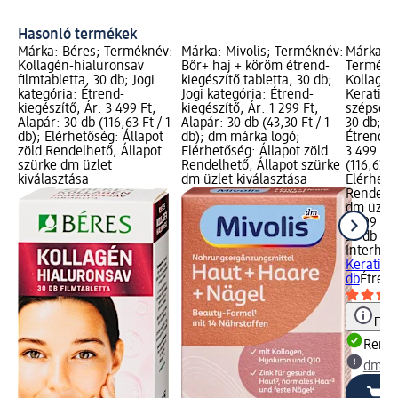
ép
Hasonló termékek
Márka: Béres; Terméknév:
Márka: Mivolis; Terméknév:
Márka: I
Kollagén-hialuronsav
Bőr+ haj + köröm étrend-
Termékn
filmtabletta, 30 db; Jogi
kiegészítő tabletta, 30 db;
Kollagén
kategória: Étrend-
Jogi kategória: Étrend-
Keratin 
kiegészítő; Ár: 3 499 Ft;
kiegészítő; Ár: 1 299 Ft;
szépségf
Alapár: 30 db (116,63 Ft / 1
Alapár: 30 db (43,30 Ft / 1
30 db; Jo
db); Elérhetőség: Állapot
db); dm márka logó;
Étrend-ki
zöld Rendelhető, Állapot
Elérhetőség: Állapot zöld
3 499 Ft;
szürke dm üzlet
Rendelhető, Állapot szürke
(116,63 Ft
kiválasztása
dm üzlet kiválasztása
Elérhető
Rendelhe
dm üzlet
3 499 Ft
30 db (11
Interher
Keratin E
db
Étrend
Figy
Rende
dm üz