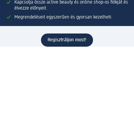
Kapcsolja össze active beauty és online shop-os fiókját és
élvezze előnyeit.
Megrendeléseit egyszerűen és gyorsan kezelheti.
Regisztráljon most!
Kérdések és válaszok
Szolgáltatások
Ügyfélszolgálat
Fizetési lehetőségek
Szállítási és átvételi lehetőségek
Visszaküldés, visszatérítés
Hibás termék reklamáció
Csomagkövetés
Vállalatról
Vállalat
Vállalati felelősségvállalás
Karrier
Sajtószoba
Díjaink
Támogatási stratégia