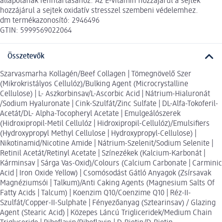
állapotának fenntartásához. Az E-vitamin hozzájárul a sejtek
hozzájárul a sejtek oxidatív stresszel szembeni védelemhez.
dm termékazonosító: 2946496
GTIN: 5999569022064
Összetevők
Szarvasmarha Kollagén/Beef Collagen | Tömegnövelő Szer
(Mikrokristályos Cellulóz)/Bulking Agent (Microcrystalline
Cellulose) | L- Aszkorbinsav/L-Ascorbic Acid | Nátrium-Hialuronát
/Sodium Hyaluronate | Cink-Szulfát/Zinc Sulfate | DL-Alfa-Tokoferil-
Acetát/DL- Alpha-Tocopheryl Acetate | Emulgeálószerek
(Hidroxipropil-Metil Cellulóz | Hidroxipropil-Cellulóz)/Emulsifiers
(Hydroxypropyl Methyl Cellulose | Hydroxypropyl-Cellulose) |
Nikotinamid/Nicotine Amide | Nátrium-Szelenit/Sodium Selenite |
Retinil Acetát/Retinyl Acetate | Színezékek (Kalcium-Karbonát |
Kárminsav | Sárga Vas-Oxid)/Colours (Calcium Carbonate | Carminic
Acid | Iron Oxide Yellow) | Csomósodást Gátló Anyagok (Zsírsavak
Magnéziumsói | Talkum)/Anti Caking Agents (Magnesium Salts Of
Fatty Acids | Talcum) | Koenzim Q10/Coenzime Q10 | Réz-II-
Szulfát/Copper-II-Sulphate | Fényezőanyag (Sztearinsav) / Glazing
Agent (Stearic Acid) | Közepes Láncú Trigliceridek/Medium Chain