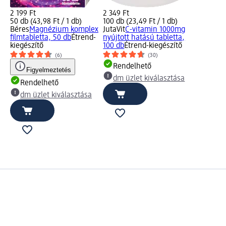
2 199 Ft
2 349 Ft
50 db (43,98 Ft / 1 db)
100 db (23,49 Ft / 1 db)
Béres
Magnézium komplex
JutaVit
C-vitamin 1000mg
filmtabletta, 50 db
Étrend-
nyújtott hatású tabletta,
kiegészítő
100 db
Étrend-kiegészítő
(6)
(30)
Rendelhető
Figyelmeztetés
dm üzlet kiválasztása
Rendelhető
dm üzlet kiválasztása