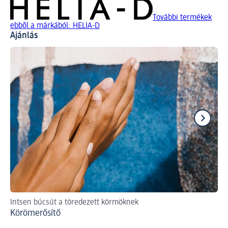
További termékek
ebből a márkából: HELIA-D
Ajánlás
Intsen búcsút a töredezett körmöknek
Tu
Körömerősítő
fel
Ko