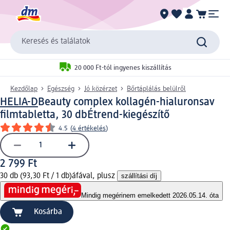
Keresés és találatok
20 000 Ft-tól ingyenes kiszállítás
Kezdőlap
Egészség
Jó közérzet
Bőrtáplálás belülről
HELIA-D
Beauty complex kollagén-hialuronsav
filmtabletta, 30 db
Étrend-kiegészítő
4.5
(
4 értékelés
)
2 799 Ft
30 db (93,30 Ft / 1 db)
áfával, plusz
szállítási díj
Mindig megéri
nem emelkedett 2026.05.14. óta
Kosárba