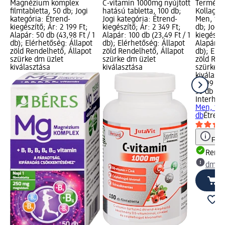
Magnézium komplex
C-vitamin 1000mg nyújtott
Termékn
filmtabletta, 50 db; Jogi
hatású tabletta, 100 db;
Kollagén
kategória: Étrend-
Jogi kategória: Étrend-
Men, fér
kiegészítő; Ár: 2 199 Ft;
kiegészítő; Ár: 2 349 Ft;
db; Jogi 
Alapár: 50 db (43,98 Ft / 1
Alapár: 100 db (23,49 Ft / 1
kiegészít
db); Elérhetőség: Állapot
db); Elérhetőség: Állapot
Alapár: 3
zöld Rendelhető, Állapot
zöld Rendelhető, Állapot
db); Elér
szürke dm üzlet
szürke dm üzlet
zöld Ren
kiválasztása
kiválasztása
szürke d
kiválasz
4 299 Ft
30 db (14
Interher
Men, fér
db
Étrend
Figy
Rende
dm üz