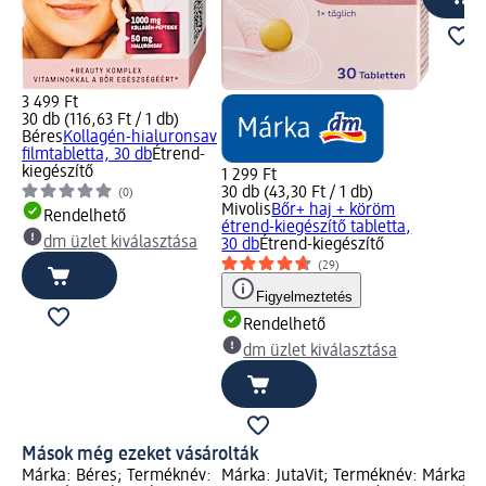
3 499 Ft
30 db (116,63 Ft / 1 db)
Béres
Kollagén-hialuronsav
filmtabletta, 30 db
Étrend-
kiegészítő
1 299 Ft
30 db (43,30 Ft / 1 db)
(0)
Mivolis
Bőr+ haj + köröm
Rendelhető
étrend-kiegészítő tabletta,
dm üzlet kiválasztása
30 db
Étrend-kiegészítő
(29)
Figyelmeztetés
Rendelhető
dm üzlet kiválasztása
Mások még ezeket vásárolták
Márka: Béres; Terméknév:
Márka: JutaVit; Terméknév:
Márka: I