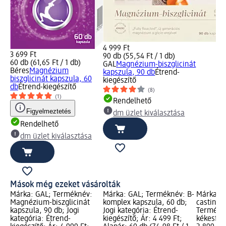
4 999 Ft
3 699 Ft
90 db (55,54 Ft / 1 db)
60 db (61,65 Ft / 1 db)
GAL
Magnézium-biszglicinát
Béres
Magnézium
kapszula, 90 db
Étrend-
biszglicinát kapszula, 60
kiegészítő
db
Étrend-kiegészítő
(8)
(1)
Rendelhető
Figyelmeztetés
dm üzlet kiválasztása
Rendelhető
dm üzlet kiválasztása
Mások még ezeket vásárolták
Márka: GAL; Terméknév:
Márka: GAL; Terméknév: B-
Márka: L
Magnézium-biszglicinát
komplex kapszula, 60 db;
casting
kapszula, 90 db; Jogi
Jogi kategória: Étrend-
Termékné
kategória: Étrend-
kiegészítő; Ár: 4 499 Ft;
kékesfeke