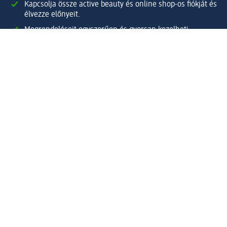
Kapcsolja össze active beauty és online shop-os fiókját és
élvezze előnyeit.
Megrendeléseit egyszerűen és gyorsan kezelheti.
Regisztráljon most!
Kérdések és válaszok
Szolgáltatások
Ügyfélszolgálat
Fizetési lehetőségek
Szállítási és átvételi lehetőségek
Visszaküldés, visszatérítés
Hibás termék reklamáció
Csomagkövetés
Vállalatról
Vállalat
Vállalati felelősségvállalás
Karrier
Sajtószoba
Díjaink
Támogatási stratégia