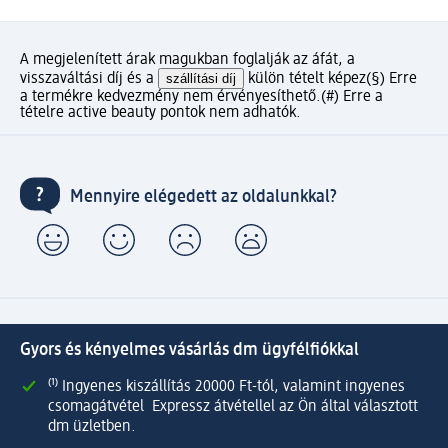
A megjelenített árak magukban foglalják az áfát, a
visszaváltási díj és a
szállítási díj
külön tételt képez
(§) Erre
a termékre kedvezmény nem érvényesíthető.
(#) Erre a
tételre active beauty pontok nem adhatók.
Mennyire elégedett az oldalunkkal?
Gyors és kényelmes vásárlás dm ügyfélfiókkal
⁽¹⁾ Ingyenes kiszállítás 20000 Ft-tól, valamint ingyenes
csomagátvétel Expressz átvétellel az Ön által választott
dm üzletben.