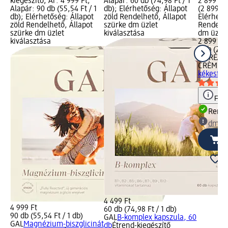
kiegészítő; Ár: 4 999 Ft;
Alapár: 60 db (74,98 Ft / 1
2 899 Ft;
Alapár: 90 db (55,54 Ft / 1
db); Elérhetőség: Állapot
(2 899,00
db); Elérhetőség: Állapot
zöld Rendelhető, Állapot
Elérhető
zöld Rendelhető, Állapot
szürke dm üzlet
Rendelhe
szürke dm üzlet
kiválasztása
dm üzlet
kiválasztása
2 899 Ft
1 db (2 8
L'ORÉAL 
CRÈME G
kékesfek
Figy
Rende
dm üz
4 499 Ft
4 999 Ft
60 db (74,98 Ft / 1 db)
90 db (55,54 Ft / 1 db)
GAL
B-komplex kapszula, 60
GAL
Magnézium-biszglicinát
db
Étrend-kiegészítő