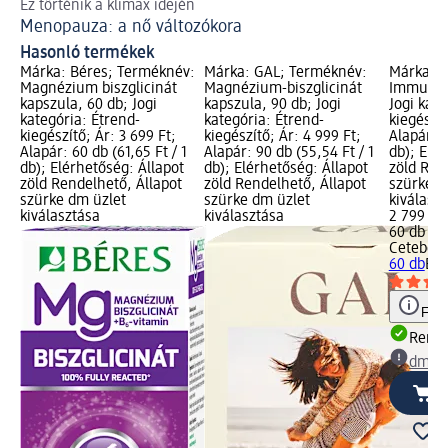
Ez történik a klimax idején
Ti
Menopauza: a nő változókora
Íg
Hasonló termékek
Márka: Béres; Terméknév:
Márka: GAL; Terméknév:
Márka: C
Magnézium biszglicinát
Magnézium-biszglicinát
Immuntri
kapszula, 60 db; Jogi
kapszula, 90 db; Jogi
Jogi kate
kategória: Étrend-
kategória: Étrend-
kiegészít
kiegészítő; Ár: 3 699 Ft;
kiegészítő; Ár: 4 999 Ft;
Alapár: 6
Alapár: 60 db (61,65 Ft / 1
Alapár: 90 db (55,54 Ft / 1
db); Elér
db); Elérhetőség: Állapot
db); Elérhetőség: Állapot
zöld Ren
zöld Rendelhető, Állapot
zöld Rendelhető, Állapot
szürke d
szürke dm üzlet
szürke dm üzlet
kiválasz
kiválasztása
kiválasztása
2 799 Ft
60 db (46
Cetebe
I
60 db
Étr
Figy
Rende
dm üz