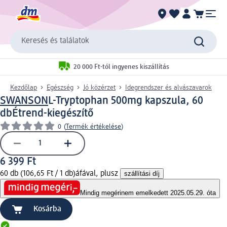
Keresés és találatok
20 000 Ft-tól ingyenes kiszállítás
Kezdőlap
Egészség
Jó közérzet
Idegrendszer és alvászavarok
SWANSON
L-Tryptophan 500mg kapszula, 60
db
Étrend-kiegészítő
0
(
Termék értékelése
)
6 399 Ft
60 db (106,65 Ft / 1 db)
áfával, plusz
szállítási díj
Mindig megéri
nem emelkedett 2025.05.29. óta
Kosárba