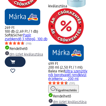
kiválasztása
269 Ft
100 db (2,69 Ft / 1 db)
Soft&Sicher
Papír
zsebkendő 3 rétegű, 100 db
(110)
Rendelhető
dm üzlet kiválasztása
499 Ft
200 ml (2,50 Ft / 1 ml)
Balea med
Ultra szenzitív
női borotvagél rendkívül
érzékeny..., 200 ml
(131)
Figyelmeztetés
Rendelhető
dm üzlet kiválasztása