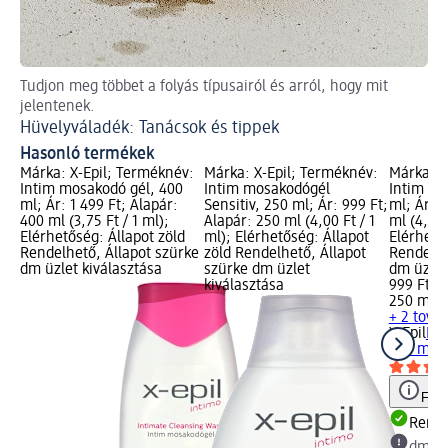
Tudjon meg többet a folyás típusairól és arról, hogy mit
jelentenek.
Hüvelyváladék: Tanácsok és tippek
Hasonló termékek
Márka: X-Epil; Terméknév:
Márka: X-Epil; Terméknév:
Márka: X
Intim mosakodó gél, 400
Intim mosakodógél
Intim mo
ml; Ár: 1 499 Ft; Alapár:
Sensitiv, 250 ml; Ár: 999 Ft;
ml; Ár: 9
400 ml (3,75 Ft / 1 ml);
Alapár: 250 ml (4,00 Ft / 1
ml (4,00 
Elérhetőség: Állapot zöld
ml); Elérhetőség: Állapot
Elérhető
Rendelhető, Állapot szürke
zöld Rendelhető, Állapot
Rendelhe
dm üzlet kiválasztása
szürke dm üzlet
dm üzlet
kiválasztása
999 Ft
250 ml (4
+ 2 továb
X-Epil
Int
250 ml
Figy
Rende