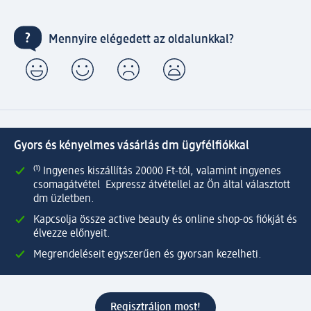
Mennyire elégedett az oldalunkkal?
Gyors és kényelmes vásárlás dm ügyfélfiókkal
⁽¹⁾ Ingyenes kiszállítás 20000 Ft-tól, valamint ingyenes
csomagátvétel Expressz átvétellel az Ön által választott
dm üzletben.
Kapcsolja össze active beauty és online shop-os fiókját és
élvezze előnyeit.
Megrendeléseit egyszerűen és gyorsan kezelheti.
Regisztráljon most!