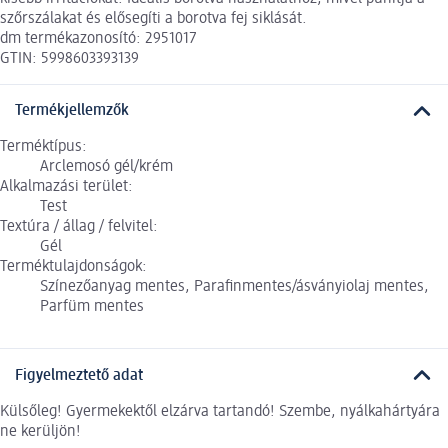
szőrszálakat és elősegíti a borotva fej siklását.
dm termékazonosító: 2951017
GTIN: 5998603393139
Termékjellemzők
Terméktípus:
Arclemosó gél/krém
Alkalmazási terület:
Test
Textúra / állag / felvitel:
Gél
Terméktulajdonságok:
Színezőanyag mentes, Parafinmentes/ásványiolaj mentes,
Parfüm mentes
Figyelmeztető adat
Külsőleg! Gyermekektől elzárva tartandó! Szembe, nyálkahártyára
ne kerüljön!