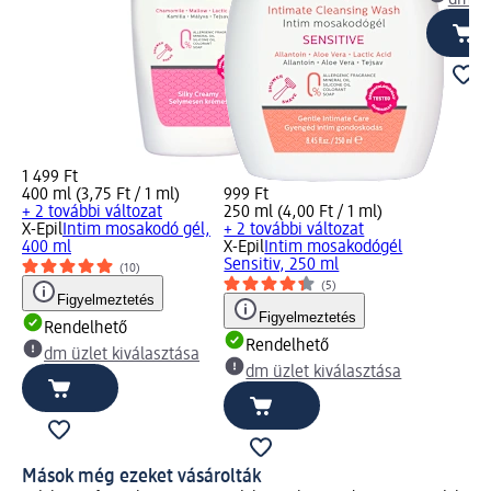
dm üz
1 499 Ft
400 ml (3,75 Ft / 1 ml)
999 Ft
+ 2 további változat
250 ml (4,00 Ft / 1 ml)
X-Epil
Intim mosakodó gél,
+ 2 további változat
400 ml
X-Epil
Intim mosakodógél
Sensitiv, 250 ml
(10)
(5)
Figyelmeztetés
Figyelmeztetés
Rendelhető
Rendelhető
dm üzlet kiválasztása
dm üzlet kiválasztása
Mások még ezeket vásárolták