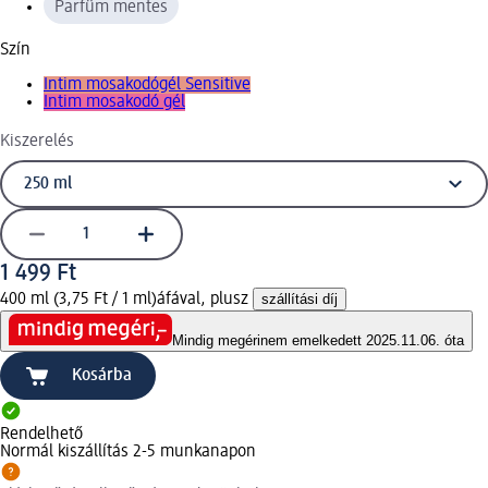
Parfüm mentes
Szín
Intim mosakodógél Sensitive
Intim mosakodó gél
Kiszerelés
1 499 Ft
400 ml (3,75 Ft / 1 ml)
áfával, plusz
szállítási díj
Mindig megéri
nem emelkedett 2025.11.06. óta
Kosárba
Rendelhető
Normál kiszállítás 2-5 munkanapon