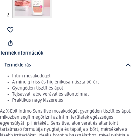
Termékinformációk
Termékleírás
Intim mosakodógél
A mindig friss és higiénikusan tiszta bőrért
Gyengéden tisztít és ápol
Tejsavval, aloe verával és allontoinnal
Praktikus nagy kiszerelés
Az X-Epil Intimo Sensitive mosakodógél gyengéden tisztít és ápol,
miközben segít megőrizni az intim területek egészséges
egyensúlyát, pH értékét. Sensitive, aloe verát és allantoint
tartalmazó formulája nyugtatja és táplálja a bőrt, mérsékelve a
kisebb irritációkat. Ideális borotva használathoz, mivel puhítja a