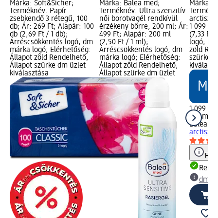
Márka: Soft&Sicher;
Márka: Balea med;
Márka: B
Terméknév: Papír
Terméknév: Ultra szenzitív
Termékné
zsebkendő 3 rétegű, 100
női borotvagél rendkívül
arctisztí
db; Ár: 269 Ft; Alapár: 100
érzékeny bőrre, 200 ml; Ár:
1 099 Ft;
db (2,69 Ft / 1 db);
499 Ft; Alapár: 200 ml
(7,33 Ft 
Árréscsökkentés logó, dm
(2,50 Ft / 1 ml);
logó; Elé
márka logó; Elérhetőség:
Árréscsökkentés logó, dm
zöld Ren
Állapot zöld Rendelhető,
márka logó; Elérhetőség:
szürke d
Állapot szürke dm üzlet
Állapot zöld Rendelhető,
kiválasz
kiválasztása
Állapot szürke dm üzlet
1 099 Ft
150 ml (7
Balea m
arctisztí
Figy
Rende
dm üz