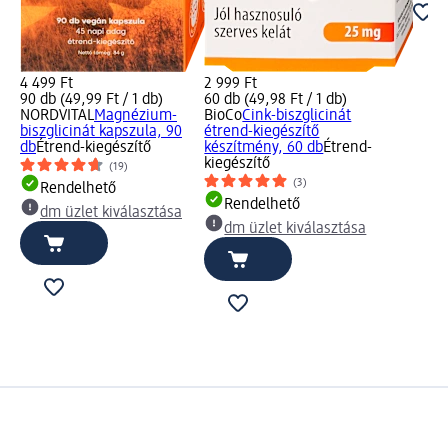
4 499 Ft
2 999 Ft
90 db (49,99 Ft / 1 db)
60 db (49,98 Ft / 1 db)
NORDVITAL
Magnézium-
BioCo
Cink-biszglicinát
biszglicinát kapszula, 90
étrend-kiegészítő
db
Étrend-kiegészítő
készítmény, 60 db
Étrend-
kiegészítő
(19)
(3)
Rendelhető
Rendelhető
dm üzlet kiválasztása
dm üzlet kiválasztása