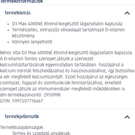
Termékinformációk
Termékleírás
D3 Max 4000NE étrend-kiegészítő lágyzselatin kapszula.
Természetes, extraszűz olívaolajat tartalmazó D-vitamin
készítmény
Könnyen lenyelhető
Béres Vita-D3 Max 4000NE étrend-kiegészítő lágyzselatin kapszula.
A D-vitamin fontos szerepet játszik a szervezet
kalciumháztartásának egyensúlyban tartásában: hozzájárul a
kalcium normál felszívódásához és hasznosulásához, így biztosítva
a vér megfelelő kalciumszintjét. Ezzel hozzájárul az egészséges
csontozat, fogazat és izomfunkciók fenntartásához, emellett
szerepet játszik az immunrendszer megfelelő működésében is.
dm termékazonosító: 2950998
GTIN: 5997207716467
Termékjellemzők
Terméktulajdonságok:
Terhes és szoptató anyáknak,