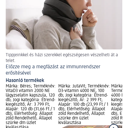
Tippjeinkkel és házi szerekkel egészségesen vészelheti át a
telet.
Előzze meg a megfázást az immunrendszer
erősítésével
Hasonló termékek
Márka: Béres; Terméknév:
Márka: JutaVit; Terméknév:
Márka: 
VitaD3 vitamin 2000 NE
D3-vitamin 4000 NE, 100
Termékné
lágyzselatin kapszula, 120
db; Jogi kategória: Étrend-
4000 NE,
db; Jogi kategória: Étrend-
kiegészítő; Ár: 2 399 Ft;
kategóri
kiegészítő; Ár: 3 799 Ft;
Alapár: 100 db (23,99 Ft / 1
kiegészít
Alapár: 120 db (31,66 Ft / 1
db); Elérhetőség: Állapot
Alapár: 6
db); Elérhetőség: Állapot
zöld Rendelhető, Állapot
db); Elér
zöld Rendelhető, Állapot
szürke dm üzlet
zöld Ren
szürke dm üzlet
kiválasztása
szürke d
kiválasztása
kiválasz