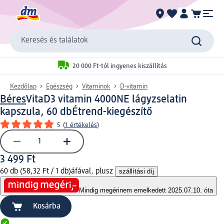
Keresés és találatok
20 000 Ft-tól ingyenes kiszállítás
Kezdőlap
Egészség
Vitaminok
D-vitamin
Béres
VitaD3 vitamin 4000NE lágyzselatin
kapszula, 60 db
Étrend-kiegészítő
5
(
1 értékelés
)
3 499 Ft
60 db (58,32 Ft / 1 db)
áfával, plusz
szállítási díj
Mindig megéri
nem emelkedett 2025.07.10. óta
Kosárba