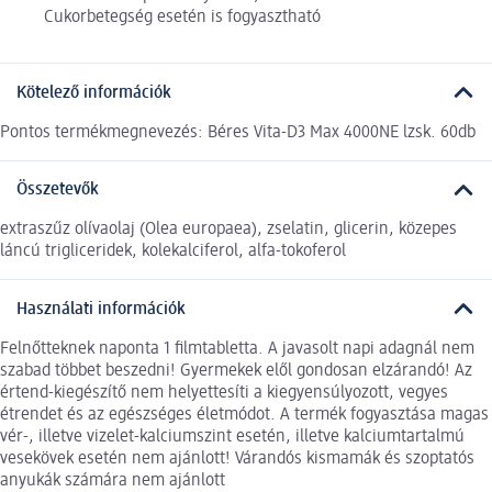
Cukorbetegség esetén is fogyasztható
Kötelező információk
Pontos termékmegnevezés: Béres Vita-D3 Max 4000NE lzsk. 60db
Összetevők
extraszűz olívaolaj (Olea europaea), zselatin, glicerin, közepes
láncú trigliceridek, kolekalciferol, alfa-tokoferol
Használati információk
Felnőtteknek naponta 1 filmtabletta. A javasolt napi adagnál nem
szabad többet beszedni! Gyermekek elől gondosan elzárandó! Az
értend-kiegészítő nem helyettesíti a kiegyensúlyozott, vegyes
étrendet és az egészséges életmódot. A termék fogyasztása magas
vér-, illetve vizelet-kalciumszint esetén, illetve kalciumtartalmú
vesekövek esetén nem ajánlott! Várandós kismamák és szoptatós
anyukák számára nem ajánlott