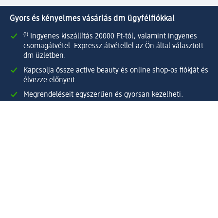
Gyors és kényelmes vásárlás dm ügyfélfiókkal
⁽¹⁾ Ingyenes kiszállítás 20000 Ft-tól, valamint ingyenes
csomagátvétel Expressz átvétellel az Ön által választott
dm üzletben.
Kapcsolja össze active beauty és online shop-os fiókját és
élvezze előnyeit.
Megrendeléseit egyszerűen és gyorsan kezelheti.
Regisztráljon most!
Kérdések és válaszok
Szolgáltatások
Ügyfélszolgálat
Fizetési lehetőségek
Szállítási és átvételi lehetőségek
Visszaküldés, visszatérítés
Hibás termék reklamáció