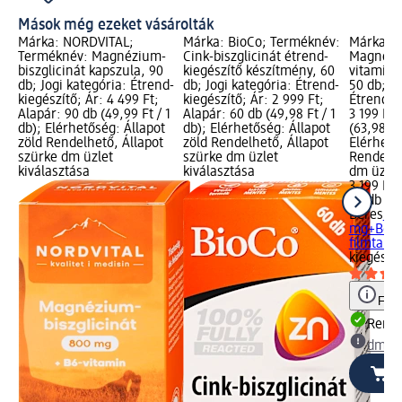
Mások még ezeket vásárolták
Márka: NORDVITAL;
Márka: BioCo; Terméknév:
Márka: B
Terméknév: Magnézium-
Cink-biszglicinát étrend-
Magnézi
biszglicinát kapszula, 90
kiegészítő készítmény, 60
vitamin f
db; Jogi kategória: Étrend-
db; Jogi kategória: Étrend-
50 db; Jo
kiegészítő; Ár: 4 499 Ft;
kiegészítő; Ár: 2 999 Ft;
Étrend-ki
Alapár: 90 db (49,99 Ft / 1
Alapár: 60 db (49,98 Ft / 1
3 199 Ft;
db); Elérhetőség: Állapot
db); Elérhetőség: Állapot
(63,98 Ft
zöld Rendelhető, Állapot
zöld Rendelhető, Állapot
Elérhető
szürke dm üzlet
szürke dm üzlet
Rendelhe
kiválasztása
kiválasztása
dm üzlet
3 199 Ft
50 db (63
Béres
Ma
mg+B6-vi
filmtable
kiegészí
Figy
Rende
dm üz