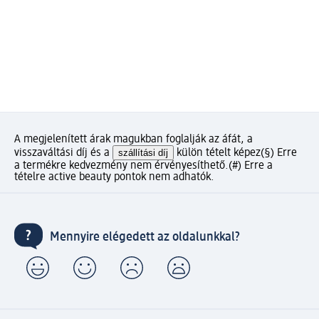
A megjelenített árak magukban foglalják az áfát, a
visszaváltási díj és a
szállítási díj
külön tételt képez
(§) Erre
a termékre kedvezmény nem érvényesíthető.
(#) Erre a
tételre active beauty pontok nem adhatók.
Mennyire elégedett az oldalunkkal?