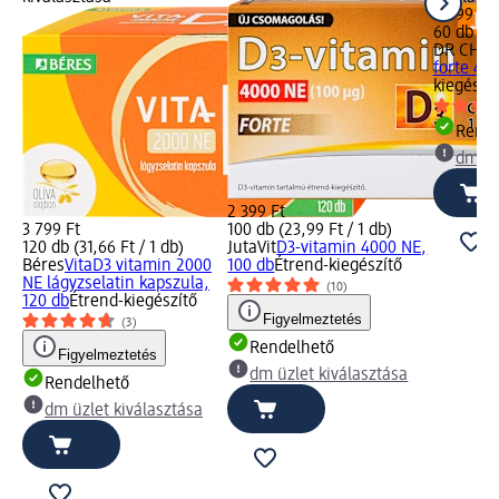
2 499 Ft
60 db (41
DR CHEN
forte 40
kiegészí
Rende
dm üz
2 399 Ft
3 799 Ft
100 db (23,99 Ft / 1 db)
120 db (31,66 Ft / 1 db)
JutaVit
D3-vitamin 4000 NE,
Béres
VitaD3 vitamin 2000
100 db
Étrend-kiegészítő
NE lágyzselatin kapszula,
(10)
120 db
Étrend-kiegészítő
Figyelmeztetés
(3)
Rendelhető
Figyelmeztetés
dm üzlet kiválasztása
Rendelhető
dm üzlet kiválasztása