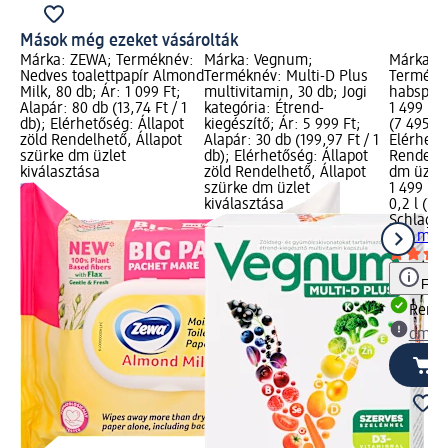
Mások még ezeket vásárolták
Márka: ZEWA; Terméknév:
Márka: Vegnum;
Márka: S
Nedves toalettpapír Almond
Terméknév: Multi-D Plus
Termékn
Milk, 80 db; Ár: 1 099 Ft;
multivitamin, 30 db; Jogi
habspray
Alapár: 80 db (13,74 Ft / 1
kategória: Étrend-
1 499 Ft;
db); Elérhetőség: Állapot
kiegészítő; Ár: 5 999 Ft;
(7 495,00 
zöld Rendelhető, Állapot
Alapár: 30 db (199,97 Ft / 1
Elérhető
szürke dm üzlet
db); Elérhetőség: Állapot
Rendelhe
kiválasztása
zöld Rendelhető, Állapot
dm üzlet
szürke dm üzlet
1 499 Ft
kiválasztása
0,2 l (7 4
Schlagfix
200 ml
Figy
Rende
dm üz