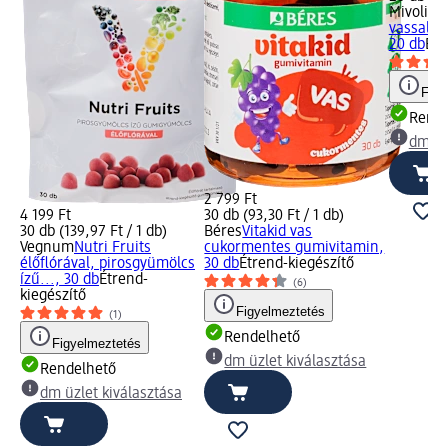
Mivolis
P
vassal és
20 db
Étr
Figy
Rende
dm üz
2 799 Ft
4 199 Ft
30 db (93,30 Ft / 1 db)
30 db (139,97 Ft / 1 db)
Béres
Vitakid vas
Vegnum
Nutri Fruits
cukormentes gumivitamin,
élőflórával, pirosgyümölcs
30 db
Étrend-kiegészítő
ízű..., 30 db
Étrend-
(6)
kiegészítő
Figyelmeztetés
(1)
Rendelhető
Figyelmeztetés
dm üzlet kiválasztása
Rendelhető
dm üzlet kiválasztása