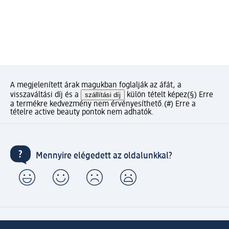
A megjelenített árak magukban foglalják az áfát, a
visszaváltási díj és a
szállítási díj
külön tételt képez
(§) Erre
a termékre kedvezmény nem érvényesíthető.
(#) Erre a
tételre active beauty pontok nem adhatók.
Mennyire elégedett az oldalunkkal?