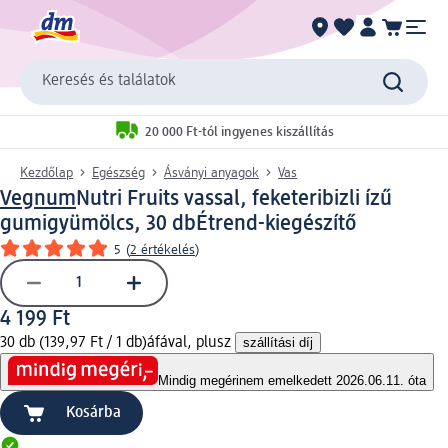
Keresés és találatok
20 000 Ft-tól ingyenes kiszállítás
Kezdőlap
Egészség
Ásványi anyagok
Vas
Vegnum
Nutri Fruits vassal, feketeribizli ízű
gumigyümölcs, 30 db
Étrend-kiegészítő
5
(
2 értékelés
)
4 199 Ft
30 db (139,97 Ft / 1 db)
áfával, plusz
szállítási díj
Mindig megéri
nem emelkedett 2026.06.11. óta
Kosárba