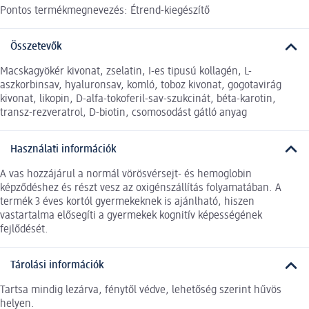
Pontos termékmegnevezés: Étrend-kiegészítő
Összetevők
Macskagyökér kivonat, zselatin, I-es tipusú kollagén, L-
aszkorbinsav, hyaluronsav, komló, toboz kivonat, gogotavirág
kivonat, likopin, D-alfa-tokoferil-sav-szukcinát, béta-karotin,
transz-rezveratrol, D-biotin, csomosodást gátló anyag
Használati információk
A vas hozzájárul a normál vörösvérsejt- és hemoglobin
képződéshez és részt vesz az oxigénszállítás folyamatában. A
termék 3 éves kortól gyermekeknek is ajánlható, hiszen
vastartalma elősegíti a gyermekek kognitív képességének
fejlődését.
Tárolási információk
Tartsa mindig lezárva, fénytől védve, lehetőség szerint hűvös
helyen.