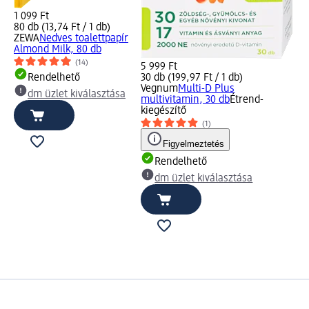
1 099 Ft
80 db (13,74 Ft / 1 db)
ZEWA
Nedves toalettpapír
Almond Milk, 80 db
(14)
5 999 Ft
Rendelhető
30 db (199,97 Ft / 1 db)
Vegnum
Multi-D Plus
dm üzlet kiválasztása
multivitamin, 30 db
Étrend-
kiegészítő
(1)
Figyelmeztetés
Rendelhető
dm üzlet kiválasztása