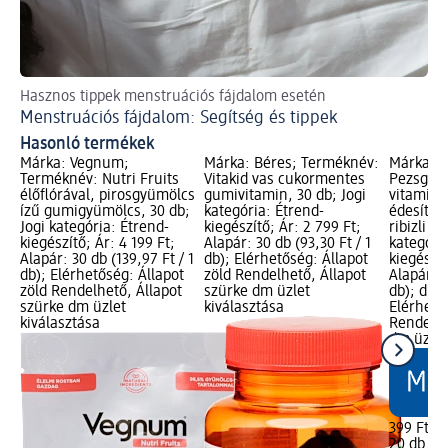
Hasznos tippek menstruációs fájdalom esetén
Mit
Menstruációs fájdalom: Segítség és tippek
Hi
Hasonló termékek
Márka: Vegnum;
Márka: Béres; Terméknév:
Márka: M
Terméknév: Nutri Fruits
Vitakid vas cukormentes
Pezsgőta
élőflórával, pirosgyümölcs
gumivitamin, 30 db; Jogi
vitaminn
ízű gumigyümölcs, 30 db;
kategória: Étrend-
édesítős
Jogi kategória: Étrend-
kiegészítő; Ár: 2 799 Ft;
ribizli íz
kiegészítő; Ár: 4 199 Ft;
Alapár: 30 db (93,30 Ft / 1
kategóri
Alapár: 30 db (139,97 Ft / 1
db); Elérhetőség: Állapot
kiegészít
db); Elérhetőség: Állapot
zöld Rendelhető, Állapot
Alapár: 2
zöld Rendelhető, Állapot
szürke dm üzlet
db); dm 
szürke dm üzlet
kiválasztása
Elérhető
kiválasztása
Rendelhe
dm üzlet
399 Ft
20 db (19