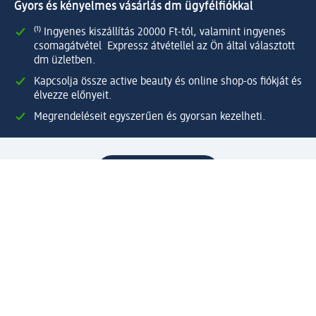
Gyors és kényelmes vásárlás dm ügyfélfiókkal
⁽¹⁾ Ingyenes kiszállítás 20000 Ft-tól, valamint ingyenes
csomagátvétel Expressz átvétellel az Ön által választott
dm üzletben.
Kapcsolja össze active beauty és online shop-os fiókját és
élvezze előnyeit.
Megrendeléseit egyszerűen és gyorsan kezelheti.
Regisztráljon most!
Kérdések és válaszok
Szolgáltatások
Ügyfélszolgálat
Fizetési lehetőségek
Szállítási és átvételi lehetőségek
Visszaküldés, visszatérítés
Hibás termék reklamáció
Csomagkövetés