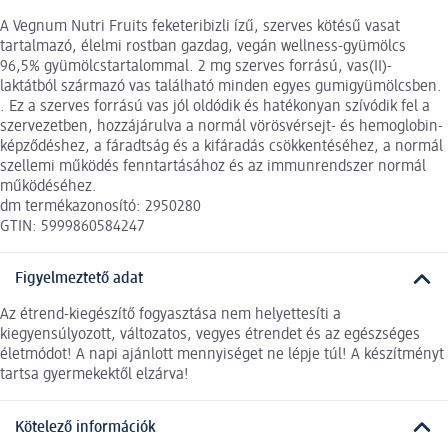
A Vegnum Nutri Fruits feketeribizli ízű, szerves kötésű vasat
tartalmazó, élelmi rostban gazdag, vegán wellness-gyümölcs
96,5% gyümölcstartalommal. 2 mg szerves forrású, vas(II)-
laktátból származó vas található minden egyes gumigyümölcsben.
. Ez a szerves forrású vas jól oldódik és hatékonyan szívódik fel a
szervezetben, hozzájárulva a normál vörösvérsejt- és hemoglobin-
képződéshez, a fáradtság és a kifáradás csökkentéséhez, a normál
szellemi működés fenntartásához és az immunrendszer normál
működéséhez.
dm termékazonosító: 2950280
GTIN: 5999860584247
Figyelmeztető adat
Az étrend-kiegészítő fogyasztása nem helyettesíti a
kiegyensúlyozott, változatos, vegyes étrendet és az egészséges
életmódot! A napi ajánlott mennyiséget ne lépje túl! A készítményt
tartsa gyermekektől elzárva!
Kötelező információk