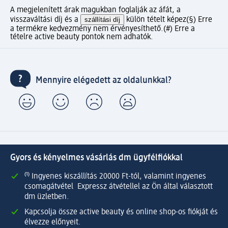
A megjelenített árak magukban foglalják az áfát, a
visszaváltási díj és a
szállítási díj
külön tételt képez
(§) Erre
a termékre kedvezmény nem érvényesíthető.
(#) Erre a
tételre active beauty pontok nem adhatók.
Mennyire elégedett az oldalunkkal?
Gyors és kényelmes vásárlás dm ügyfélfiókkal
⁽¹⁾ Ingyenes kiszállítás 20000 Ft-tól, valamint ingyenes
csomagátvétel Expressz átvétellel az Ön által választott
dm üzletben.
Kapcsolja össze active beauty és online shop-os fiókját és
élvezze előnyeit.