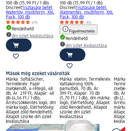
100 db (15,99 Ft / 1 db)
100 db (15,99 Ft / 1 db)
Discreet
Tisztasági betét
Discreet
Tisztasági betét,
Waterlily, multiform, XXL
illatmentes, multiform, XXL
Pack, 100 db
Pack, 100 db
(17)
(11)
Rendelhető
Figyelmeztetés
dm üzlet kiválasztása
Rendelhető
dm üzlet kiválasztása
Mások még ezeket vásárolták
Márka: Soft&Sicher;
Márka: ebelin; Terméknév:
Márka: S
Terméknév: Papír
Vattakorong 100%
Termékné
zsebkendő, 4-rétegű, 48
pamutból, 70 db; Ár:
zsebkend
db; Ár: 219 Ft; Alapár: 48
399 Ft; Alapár: 70 db
db; Ár: 2
db (4,56 Ft / 1 db);
(5,70 Ft / 1 db); dm márka
db (2,69 
Árréscsökkentés logó, dm
logó; Elérhetőség: Állapot
Árréscsö
márka logó; Elérhetőség:
zöld Rendelhető, Állapot
márka lo
Állapot zöld Rendelhető,
szürke dm üzlet
Állapot 
Állapot szürke dm üzlet
kiválasztása
Állapot 
kiválasztása
kiválasz