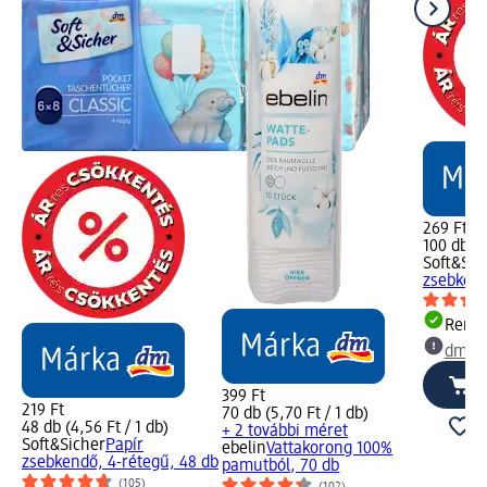
269 Ft
100 db (2
Soft&Sic
zsebkend
Rende
dm üz
399 Ft
219 Ft
70 db (5,70 Ft / 1 db)
48 db (4,56 Ft / 1 db)
+ 2 további méret
Soft&Sicher
Papír
ebelin
Vattakorong 100%
zsebkendő, 4-rétegű, 48 db
pamutból, 70 db
(105)
(102)