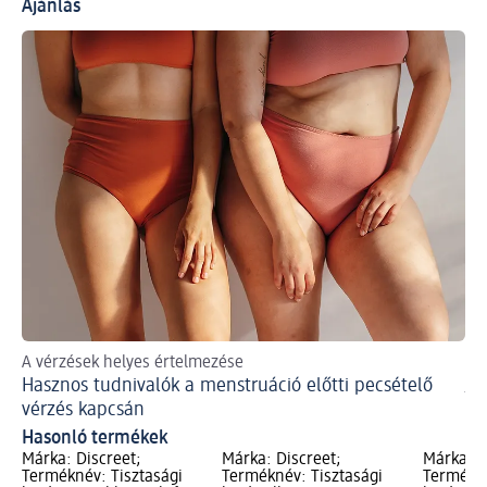
Ajánlás
A vérzések helyes értelmezése
Tud
Hasznos tudnivalók a menstruáció előtti pecsételő
je
Hü
vérzés kapcsán
Hasonló termékek
Márka: Discreet;
Márka: Discreet;
Márka: D
Terméknév: Tisztasági
Terméknév: Tisztasági
Termékné