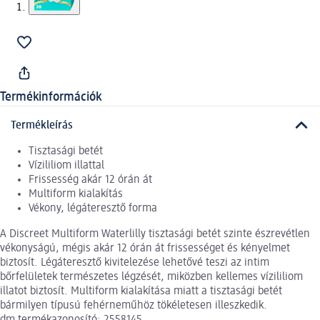
Termékinformációk
Termékleírás
Tisztasági betét
Vízililiom illattal
Frissesség akár 12 órán át
Multiform kialakítás
Vékony, légáteresztő forma
A Discreet Multiform Waterlilly tisztasági betét szinte észrevétlen
vékonyságú, mégis akár 12 órán át frissességet és kényelmet
biztosít. Légáteresztő kivitelezése lehetővé teszi az intim
bőrfelületek természetes légzését, miközben kellemes vízililiom
illatot biztosít. Multiform kialakítása miatt a tisztasági betét
bármilyen típusú fehérneműhöz tökéletesen illeszkedik.
dm termékazonosító: 2558145