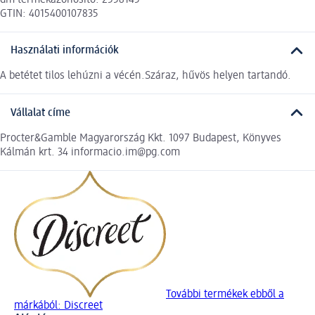
GTIN: 4015400107835
Használati információk
A betétet tilos lehúzni a vécén.Száraz, hűvös helyen tartandó.
Vállalat címe
Procter&Gamble Magyarország Kkt. 1097 Budapest, Könyves
Kálmán krt. 34 informacio.im@pg.com
További termékek ebből a
márkából: Discreet