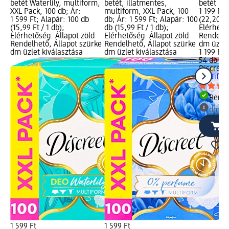
betét Waterlily, multiform,
betét, illatmentes,
betét Mu
XXL Pack, 100 db; Ár:
multiform, XXL Pack, 100
1 199 Ft;
1 599 Ft; Alapár: 100 db
db; Ár: 1 599 Ft; Alapár: 100
(22,20 Ft
(15,99 Ft / 1 db);
db (15,99 Ft / 1 db);
Elérhető
Elérhetőség: Állapot zöld
Elérhetőség: Állapot zöld
Rendelhe
Rendelhető, Állapot szürke
Rendelhető, Állapot szürke
dm üzlet
dm üzlet kiválasztása
dm üzlet kiválasztása
1 199 Ft
54 db (22
Discreet
Multifor
Rende
dm üz
1 599 Ft
1 599 Ft