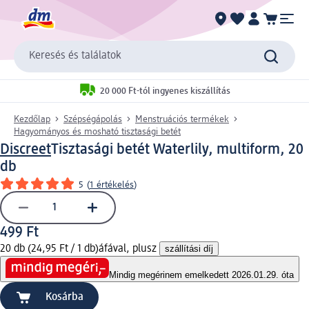
Keresés és találatok
20 000 Ft-tól ingyenes kiszállítás
Kezdőlap
Szépségápolás
Menstruációs termékek
Hagyományos és mosható tisztasági betét
Discreet
Tisztasági betét Waterlily, multiform, 20
db
5
(
1 értékelés
)
499 Ft
20 db (24,95 Ft / 1 db)
áfával, plusz
szállítási díj
Mindig megéri
nem emelkedett 2026.01.29. óta
Kosárba