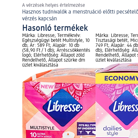
A vérzések helyes értelmezése
Hasznos tudnivalók a menstruáció előtti pecsétel
vérzés kapcsán
Hasonló termékek
Márka: Libresse; Terméknév:
Márka: Libresse; Te
Egészségügyi betét Multistyle, 10
Tisztasági betét, Mic
db; Ár: 589 Ft; Alapár: 10 db
749 Ft; Alapár: 44 db 
(58,90 Ft / 1 db); Árréscsökkentés
db); Elérhetőség: Áll
logó; Elérhetőség: Állapot zöld
Rendelhető, Állapot
Rendelhető, Állapot szürke dm
üzlet kiválasztása
üzlet kiválasztása