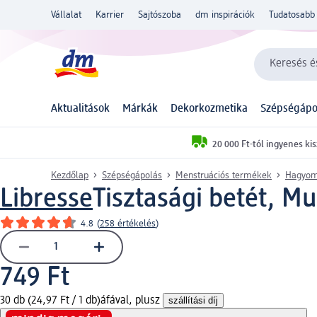
Vállalat
Karrier
Sajtószoba
dm inspirációk
Tudatosabb 
Keresés és
Aktualitások
Márkák
Dekorkozmetika
Szépségápo
20 000 Ft-tól ingyenes kis
Kezdőlap
Szépségápolás
Menstruációs termékek
Hagyomá
Libresse
Tisztasági betét, Mul
4.8
(
258 értékelés
)
749 Ft
30 db (24,97 Ft / 1 db)
áfával, plusz
szállítási díj