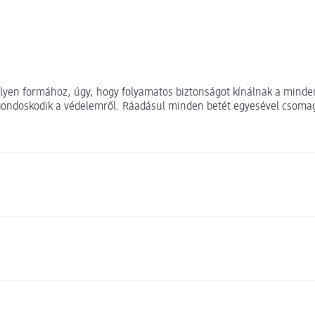
ilyen formához, úgy, hogy folyamatos biztonságot kínálnak a minde
gondoskodik a védelemről. Ráadásul minden betét egyesével csomago