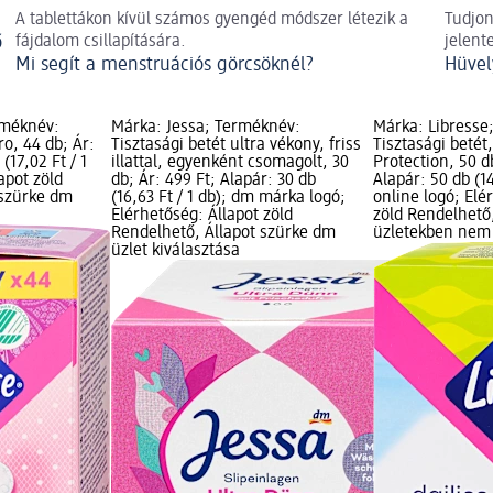
A tablettákon kívül számos gyengéd módszer létezik a
Tudjon
ő
fájdalom csillapítására.
jelent
Mi segít a menstruációs görcsöknél?
Hüvel
rméknév:
Márka: Jessa; Terméknév:
Márka: Libresse
ro, 44 db; Ár:
Tisztasági betét ultra vékony, friss
Tisztasági betét
(17,02 Ft / 1
illattal, egyenként csomagolt, 30
Protection, 50 d
apot zöld
db; Ár: 499 Ft; Alapár: 30 db
Alapár: 50 db (14
 szürke dm
(16,63 Ft / 1 db); dm márka logó;
online logó; Elé
Elérhetőség: Állapot zöld
zöld Rendelhető,
Rendelhető, Állapot szürke dm
üzletekben nem
üzlet kiválasztása