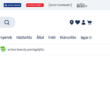
 Gyerek
Háztartás
Állat
Fotó
Kiárusítás
Nyár🌞
active beauty pontgyűjtés