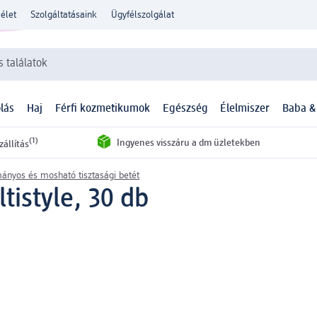
élet
Szolgáltatásaink
Ügyfélszolgálat
 találatok
lás
Haj
Férfi kozmetikumok
Egészség
Élelmiszer
Baba &
(1)
Ingyenes visszáru a dm üzletekben
zállítás
nyos és mosható tisztasági betét
tistyle, 30 db