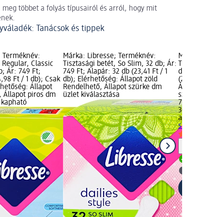
 meg többet a folyás típusairól és arról, hogy mit
enek.
yváladék: Tanácsok és tippek
; Terméknév:
Márka: Libresse; Terméknév:
Márka: alwa
, Regular, Classic
Tisztasági betét, So Slim, 32 db; Ár:
Tisztasági b
b; Ár: 749 Ft;
749 Ft; Alapár: 32 db (23,41 Ft / 1
db; Ár: 799 
,98 Ft / 1 db); Csak
db); Elérhetőség: Állapot zöld
(26,63 Ft / 
rhetőség: Állapot
Rendelhető, Állapot szürke dm
Állapot zöld
 Állapot piros dm
üzlet kiválasztása
szürke dm ü
 kapható
799 Ft
30 db (26,63 
always
Tiszt
single, 30 d
Figyelm
Rendelh
dm üzlet