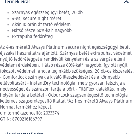
Termékleírás
Szárnyas egészségügyi betét, 20 db
4-es, secure night méret
Akár 10 órán át tartó védelem
Hátsó része 60%-kal* nagyobb
Extrapuha fedőréteg
Az 4-es méretű Always Platinum secure night egészségügyi betét
éjszakai használatra ajánlott. Szárnyas betét extrapuha, védelmet
nyújtó fedőréteggel a rendkívüli kényelem és a szivárgás elleni
védelem érdekében. Hátsó része 60%-kal* nagyobb, így ott nyújt
fokozott védelmet, ahol a leginkább szükséges. 20 db-os kiszerelés.
- Comfortlock szárnyak a kiváló illeszkedésért és a könnyebb
eltávolításért - InstantDry technológia, mely gyorsan felszívja a
nedvességet és szárazon tartja a bőrt - Fit&Flex kialakítás, mely
helyén tartja a betétet - OdourLock szagsemlegesítő technológia
kellemes szagsemlegesítő illattal *Az 1-es méretű Always Platinum
Normal termékhez képest.
dm termékazonosító: 2033374
GTIN: 8700216186797