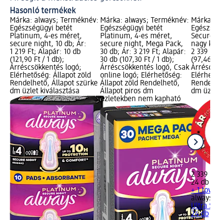
Hasonló termékek
Márka: always; Terméknév:
Márka: always; Terméknév:
Márka: a
Egészségügyi betét
Egészségügyi betét
Egészség
Platinum, 4-es méret,
Platinum, 4-es méret,
Secure N
secure night, 10 db; Ár:
secure night, Mega Pack,
nagy kisz
1 219 Ft; Alapár: 10 db
30 db; Ár: 3 219 Ft; Alapár:
2 339 Ft;
(121,90 Ft / 1 db);
30 db (107,30 Ft / 1 db);
(97,46 Ft
Árréscsökkentés logó;
Árréscsökkentés logó, Csak
Árréscsö
Elérhetőség: Állapot zöld
online logó; Elérhetőség:
Elérhető
Rendelhető, Állapot szürke
Állapot zöld Rendelhető,
Rendelhe
dm üzlet kiválasztása
Állapot piros dm
dm üzlet
üzletekben nem kapható
2 339 Ft
24 db (97
+ 1 tová
always
Eg
Ultra Sec
24 db