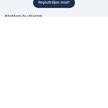
Regisztráljon most!
Kérdések és válaszok
Szolgáltatások
Ügyfélszolgálat
Fizetési lehetőségek
Szállítási és átvételi lehetőségek
Visszaküldés, visszatérítés
Hibás termék reklamáció
Csomagkövetés
Vállalatról
Vállalat
Vállalati felelősségvállalás
Karrier
Sajtószoba
Díjaink
Támogatási stratégia
Kiemelt kategóriáink