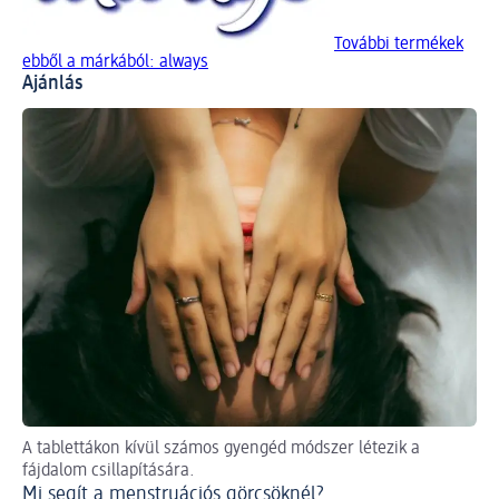
További termékek
ebből a márkából: always
Ajánlás
A tablettákon kívül számos gyengéd módszer létezik a
Tu
fájdalom csillapítására.
Ta
Mi segít a menstruációs görcsöknél?