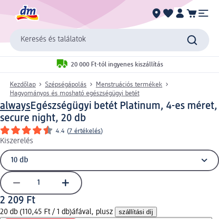
Keresés és találatok
20 000 Ft-tól ingyenes kiszállítás
Kezdőlap
Szépségápolás
Menstruációs termékek
Hagyományos és mosható egészségügyi betét
always
Egészségügyi betét Platinum, 4-es méret,
secure night, 20 db
4.4
(
7 értékelés
)
Kiszerelés
2 209 Ft
20 db (110,45 Ft / 1 db)
áfával, plusz
szállítási díj