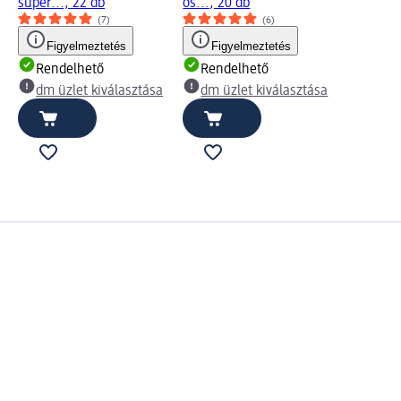
super..., 22 db
ös..., 20 db
(7)
(6)
Figyelmeztetés
Figyelmeztetés
Rendelhető
Rendelhető
dm üzlet kiválasztása
dm üzlet kiválasztása