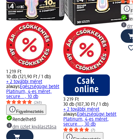
Figy
Rende
dm üz
1 219 Ft
10 db (121,90 Ft / 1 db)
+ 2 további méret
always
Egészségügyi betét
Platinum, 4-es méret,
secure..., 10 db
3 219 Ft
(263)
30 db (107,30 Ft / 1 db)
+ 2 további méret
Figyelmeztetés
always
Egészségügyi betét
Platinum, 4-es méret,
Rendelhető
secure..., 30 db
dm üzlet kiválasztása
(7)