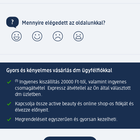
Mennyire elégedett az oldalunkkal?
Gyors és kényelmes vásárlás dm ügyfélfiókkal
⁽¹⁾ Ingyenes kiszállítás 20000 Ft-tól, valamint ingyenes
csomagátvétel Expressz átvétellel az Ön által választott
dm üzletben.
Kapcsolja össze active beauty és online shop-os fiókját és
élvezze előnyeit.
Megrendeléseit egyszerűen és gyorsan kezelheti.