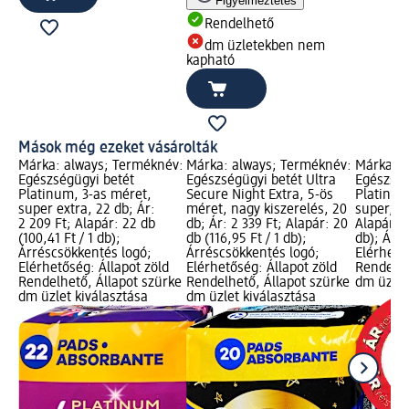
Figyelmeztetés
Rendelhető
dm üzletekben nem
kapható
Mások még ezeket vásárolták
Márka: always; Terméknév:
Márka: always; Terméknév:
Márka: a
Egészségügyi betét
Egészségügyi betét Ultra
Egészség
Platinum, 3-as méret,
Secure Night Extra, 5-ös
Platinum
super extra, 22 db; Ár:
méret, nagy kiszerelés, 20
super, 14
2 209 Ft; Alapár: 22 db
db; Ár: 2 339 Ft; Alapár: 20
Alapár: 1
(100,41 Ft / 1 db);
db (116,95 Ft / 1 db);
db); Árr
Árréscsökkentés logó;
Árréscsökkentés logó;
Elérhető
Elérhetőség: Állapot zöld
Elérhetőség: Állapot zöld
Rendelhe
Rendelhető, Állapot szürke
Rendelhető, Állapot szürke
dm üzlet
dm üzlet kiválasztása
dm üzlet kiválasztása