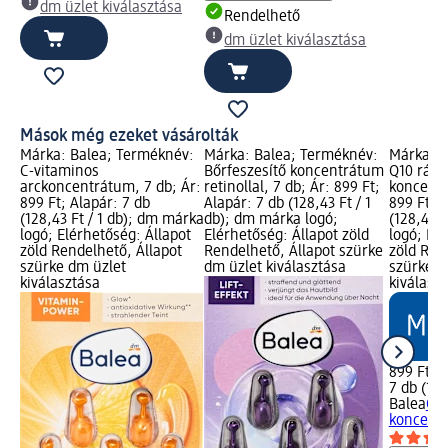
dm üzlet kiválasztása
Rendelhető
dm üzlet kiválasztása
Mások még ezeket vásárolták
Márka: Balea; Terméknév:
Márka: Balea; Terméknév:
Márka: B
C-vitaminos
Bőrfeszesítő koncentrátum
Q10 ránc
arckoncentrátum, 7 db; Ár:
retinollal, 7 db; Ár: 899 Ft;
koncentr
899 Ft; Alapár: 7 db
Alapár: 7 db (128,43 Ft / 1
899 Ft; A
(128,43 Ft / 1 db); dm márka
db); dm márka logó;
(128,43 F
logó; Elérhetőség: Állapot
Elérhetőség: Állapot zöld
logó; Elé
zöld Rendelhető, Állapot
Rendelhető, Állapot szürke
zöld Ren
szürke dm üzlet
dm üzlet kiválasztása
szürke d
kiválasztása
kiválasz
899 Ft
7 db (128
Balea
Q10
koncentr