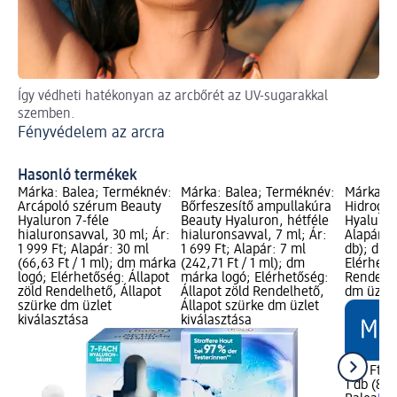
Így védheti hatékonyan az arcbőrét az UV-sugarakkal
A 
szemben.
Pe
Fényvédelem az arcra
Hasonló termékek
Márka: Balea; Terméknév:
Márka: Balea; Terméknév:
Márka: B
Arcápoló szérum Beauty
Bőrfeszesítő ampullakúra
Hidrogél
Hyaluron 7-féle
Beauty Hyaluron, hétféle
Hyaluron,
hialuronsavval, 30 ml; Ár:
hialuronsavval, 7 ml; Ár:
Alapár: 1
1 999 Ft; Alapár: 30 ml
1 699 Ft; Alapár: 7 ml
db); dm 
(66,63 Ft / 1 ml); dm márka
(242,71 Ft / 1 ml); dm
Elérhető
logó; Elérhetőség: Állapot
márka logó; Elérhetőség:
Rendelhe
zöld Rendelhető, Állapot
Állapot zöld Rendelhető,
dm üzlet
szürke dm üzlet
Állapot szürke dm üzlet
kiválasztása
kiválasztása
899 Ft
1 db (899