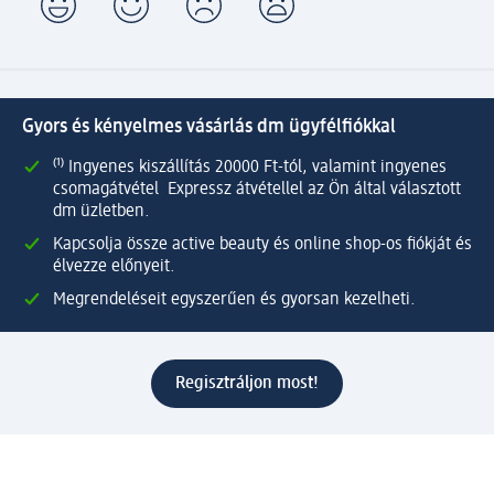
Gyors és kényelmes vásárlás dm ügyfélfiókkal
⁽¹⁾ Ingyenes kiszállítás 20000 Ft-tól, valamint ingyenes
csomagátvétel Expressz átvétellel az Ön által választott
dm üzletben.
Kapcsolja össze active beauty és online shop-os fiókját és
élvezze előnyeit.
Megrendeléseit egyszerűen és gyorsan kezelheti.
Regisztráljon most!
Kérdések és válaszok