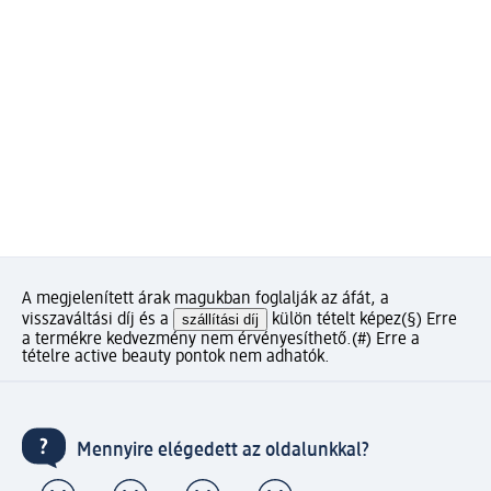
A megjelenített árak magukban foglalják az áfát, a
visszaváltási díj és a
szállítási díj
külön tételt képez
(§) Erre
a termékre kedvezmény nem érvényesíthető.
(#) Erre a
tételre active beauty pontok nem adhatók.
Mennyire elégedett az oldalunkkal?