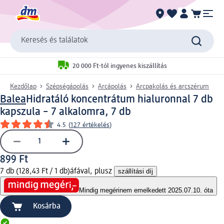
Keresés és találatok
20 000 Ft-tól ingyenes kiszállítás
Kezdőlap
Szépségápolás
Arcápolás
Arcpakolás és arcszérum
Balea
Hidratáló koncentrátum hialuronnal 7 db
kapszula – 7 alkalomra, 7 db
4.5
(
127 értékelés
)
899 Ft
7 db (128,43 Ft / 1 db)
áfával, plusz
szállítási díj
Mindig megéri
nem emelkedett 2025.07.10. óta
Kosárba