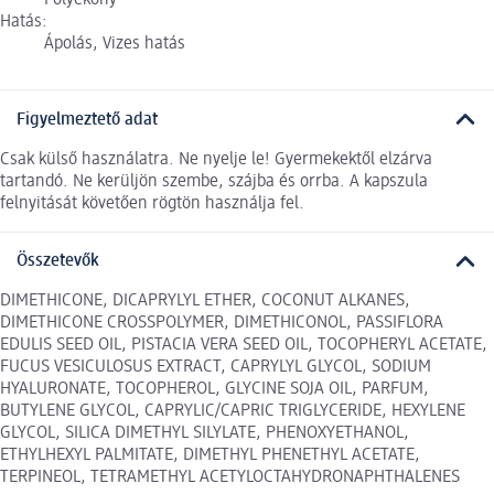
Folyékony
Hatás:
Ápolás, Vizes hatás
Figyelmeztető adat
Csak külső használatra. Ne nyelje le! Gyermekektől elzárva
tartandó. Ne kerüljön szembe, szájba és orrba. A kapszula
felnyitását követően rögtön használja fel.
Összetevők
DIMETHICONE, DICAPRYLYL ETHER, COCONUT ALKANES,
DIMETHICONE CROSSPOLYMER, DIMETHICONOL, PASSIFLORA
EDULIS SEED OIL, PISTACIA VERA SEED OIL, TOCOPHERYL ACETATE,
FUCUS VESICULOSUS EXTRACT, CAPRYLYL GLYCOL, SODIUM
HYALURONATE, TOCOPHEROL, GLYCINE SOJA OIL, PARFUM,
BUTYLENE GLYCOL, CAPRYLIC/CAPRIC TRIGLYCERIDE, HEXYLENE
GLYCOL, SILICA DIMETHYL SILYLATE, PHENOXYETHANOL,
ETHYLHEXYL PALMITATE, DIMETHYL PHENETHYL ACETATE,
TERPINEOL, TETRAMETHYL ACETYLOCTAHYDRONAPHTHALENES