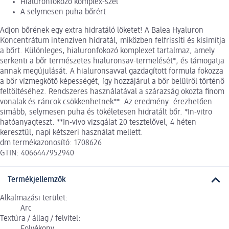
Hialuronfokozó komplex-szel
A selymesen puha bőrért
Adjon bőrének egy extra hidratáló löketet! A Balea Hyaluron
Koncentrátum intenzíven hidratál, miközben felfrissíti és kisimítja
a bőrt. Különleges, hialuronfokozó komplexet tartalmaz, amely
serkenti a bőr természetes hialuronsav-termelését*, és támogatja
annak megújulását. A hialuronsavval gazdagított formula fokozza
a bőr vízmegkötő képességét, így hozzájárul a bőr belülről történő
feltöltéséhez. Rendszeres használatával a szárazság okozta finom
vonalak és ráncok csökkenhetnek**. Az eredmény: érezhetően
simább, selymesen puha és tökéletesen hidratált bőr. *In-vitro
hatóanyagteszt. **In-vivo vizsgálat 20 tesztelővel, 4 héten
keresztül, napi kétszeri használat mellett.
dm termékazonosító: 1708626
GTIN: 4066447952940
Termékjellemzők
Alkalmazási terület:
Arc
Textúra / állag / felvitel: