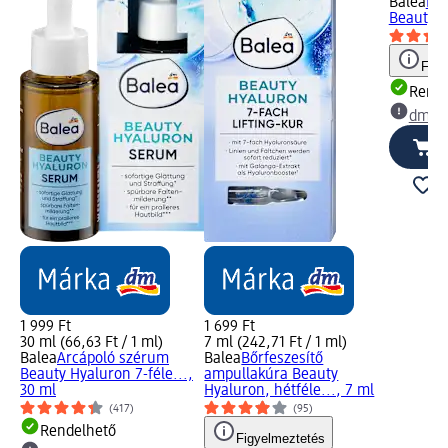
Balea
Hid
Beauty H
Figy
Rende
dm üz
1 999 Ft
1 699 Ft
30 ml (66,63 Ft / 1 ml)
7 ml (242,71 Ft / 1 ml)
Balea
Arcápoló szérum
Balea
Bőrfeszesítő
Beauty Hyaluron 7-féle...,
ampullakúra Beauty
30 ml
Hyaluron, hétféle..., 7 ml
(417)
(95)
Rendelhető
Figyelmeztetés