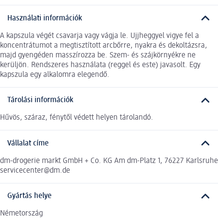
Használati információk
A kapszula végét csavarja vagy vágja le. Ujjheggyel vigye fel a
koncentrátumot a megtisztított arcbőrre, nyakra és dekoltázsra,
majd gyengéden masszírozza be. Szem- és szájkörnyékre ne
kerüljön. Rendszeres használata (reggel és este) javasolt. Egy
kapszula egy alkalomra elegendő.
Tárolási információk
Hűvös, száraz, fénytől védett helyen tárolandó.
Vállalat címe
dm-drogerie markt GmbH + Co. KG Am dm-Platz 1, 76227 Karlsruhe
servicecenter@dm.de
Gyártás helye
Németország