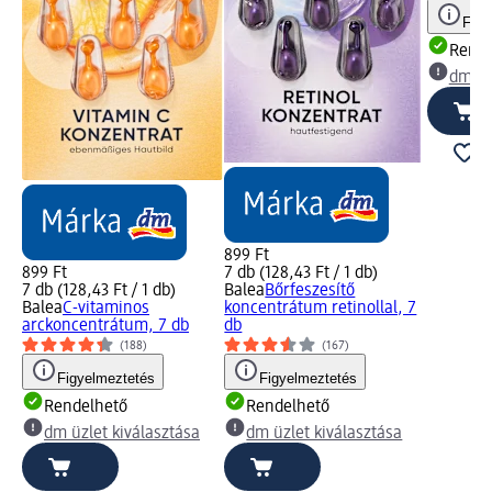
Figy
Rende
dm üz
899 Ft
899 Ft
7 db (128,43 Ft / 1 db)
7 db (128,43 Ft / 1 db)
Balea
Bőrfeszesítő
Balea
C-vitaminos
koncentrátum retinollal, 7
arckoncentrátum, 7 db
db
(188)
(167)
Figyelmeztetés
Figyelmeztetés
Rendelhető
Rendelhető
dm üzlet kiválasztása
dm üzlet kiválasztása