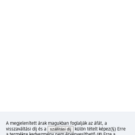
A megjelenített árak magukban foglalják az áfát, a
visszaváltási díj és a
szállítási díj
külön tételt képez
(§) Erre
a termékre kedvezmény nem érvényesíthető.
(#) Erre a