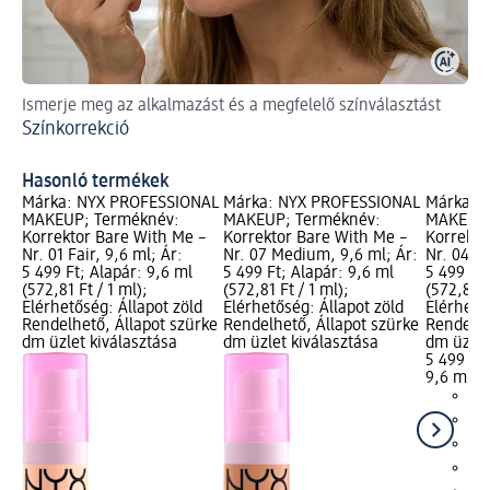
Ismerje meg az alkalmazást és a megfelelő színválasztást
Ol
Színkorrekció
Sz
Hasonló termékek
Márka: NYX PROFESSIONAL
Márka: NYX PROFESSIONAL
Márka: 
MAKEUP; Terméknév:
MAKEUP; Terméknév:
MAKEUP;
Korrektor Bare With Me –
Korrektor Bare With Me –
Korrekto
Nr. 01 Fair, 9,6 ml; Ár:
Nr. 07 Medium, 9,6 ml; Ár:
Nr. 04 Be
5 499 Ft; Alapár: 9,6 ml
5 499 Ft; Alapár: 9,6 ml
5 499 Ft;
(572,81 Ft / 1 ml);
(572,81 Ft / 1 ml);
(572,81 F
Elérhetőség: Állapot zöld
Elérhetőség: Állapot zöld
Elérhető
Rendelhető, Állapot szürke
Rendelhető, Állapot szürke
Rendelhe
dm üzlet kiválasztása
dm üzlet kiválasztása
dm üzlet
5 499 Ft
9,6 ml (5