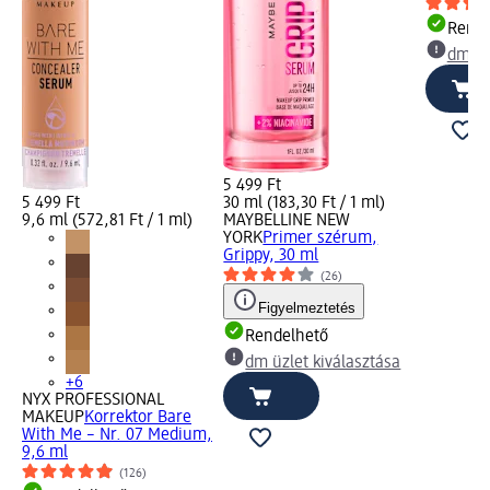
Rende
dm üz
5 499 Ft
5 499 Ft
30 ml (183,30 Ft / 1 ml)
9,6 ml (572,81 Ft / 1 ml)
MAYBELLINE NEW
YORK
Primer szérum,
Grippy, 30 ml
(26)
Figyelmeztetés
Rendelhető
dm üzlet kiválasztása
+6
NYX PROFESSIONAL
MAKEUP
Korrektor Bare
With Me – Nr. 07 Medium,
9,6 ml
(126)