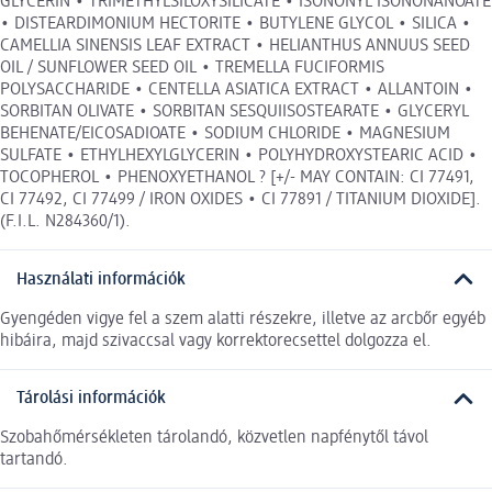
GLYCERIN • TRIMETHYLSILOXYSILICATE • ISONONYL ISONONANOATE
• DISTEARDIMONIUM HECTORITE • BUTYLENE GLYCOL • SILICA •
CAMELLIA SINENSIS LEAF EXTRACT • HELIANTHUS ANNUUS SEED
OIL / SUNFLOWER SEED OIL • TREMELLA FUCIFORMIS
POLYSACCHARIDE • CENTELLA ASIATICA EXTRACT • ALLANTOIN •
SORBITAN OLIVATE • SORBITAN SESQUIISOSTEARATE • GLYCERYL
BEHENATE/EICOSADIOATE • SODIUM CHLORIDE • MAGNESIUM
SULFATE • ETHYLHEXYLGLYCERIN • POLYHYDROXYSTEARIC ACID •
TOCOPHEROL • PHENOXYETHANOL ? [+/- MAY CONTAIN: CI 77491,
CI 77492, CI 77499 / IRON OXIDES • CI 77891 / TITANIUM DIOXIDE].
(F.I.L. N284360/1).
Használati információk
Gyengéden vigye fel a szem alatti részekre, illetve az arcbőr egyéb
hibáira, majd szivaccsal vagy korrektorecsettel dolgozza el.
Tárolási információk
Szobahőmérsékleten tárolandó, közvetlen napfénytől távol
tartandó.