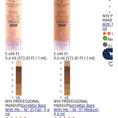
+6
NYX PRO
MAKEUP
With Me 
ml
Rende
dm üz
5 499 Ft
5 499 Ft
9,6 ml (572,81 Ft / 1 ml)
9,6 ml (572,81 Ft / 1 ml)
+6
+6
NYX PROFESSIONAL
NYX PROFESSIONAL
MAKEUP
Korrektor Bare
MAKEUP
Korrektor Bare
With Me – Nr. 01 Fair, 9,6
With Me – Nr. 07 Medium,
ml
9,6 ml