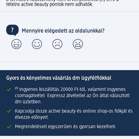
tételre active beauty pontok nem adhatók.
Mennyire elégedett az oldalunkkal?
Gyors és kényelmes vásárlás dm ügyfélfiókkal
⁽¹⁾ Ingyenes kiszállítás 20000 Ft-tól, valamint ingyenes
csomagátvétel Expressz átvétellel az Ön által választott
dm üzletben.
Kapcsolja össze active beauty és online shop-os fiókját és
élvezze előnyeit.
Megrendeléseit egyszerűen és gyorsan kezelheti.