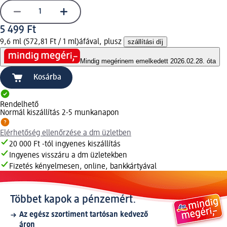
5 499 Ft
9,6 ml (572,81 Ft / 1 ml)
áfával, plusz
szállítási díj
Mindig megéri
nem emelkedett 2026.02.28. óta
Kosárba
Rendelhető
Normál kiszállítás 2-5 munkanapon
Elérhetőség ellenőrzése a dm üzletben
20 000 Ft -tól ingyenes kiszállítás
Ingyenes visszáru a dm üzletekben
Fizetés kényelmesen, online, bankkártyával
Többet kapok a pénzemért.
Az egész szortiment tartósan kedvező
áron