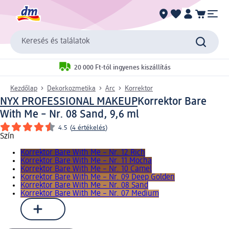
Keresés és találatok
20 000 Ft-tól ingyenes kiszállítás
Kezdőlap
Dekorkozmetika
Arc
Korrektor
NYX PROFESSIONAL MAKEUP
Korrektor Bare
With Me – Nr. 08 Sand, 9,6 ml
4.5
(
4 értékelés
)
Szín
Korrektor Bare With Me – Nr. 12 Rich
Korrektor Bare With Me – Nr. 11 Mocha
Korrektor Bare With Me – Nr. 10 Camel
Korrektor Bare With Me – Nr. 09 Deep Golden
Korrektor Bare With Me – Nr. 08 Sand
Korrektor Bare With Me – Nr. 07 Medium