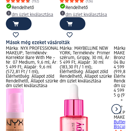
(152)
(126)
Rendelhető
Rendelhető
dm üzlet kiválasztása
dm üzlet kiválasztása
Mások még ezeket vásárolták
Márka: NYX PROFESSIONAL
Márka: MAYBELLINE NEW
Márka: 
MAKEUP; Terméknév:
YORK; Terméknév: Primer
MAKEUP;
Korrektor Bare With Me –
szérum, Grippy, 30 ml; Ár:
Bronzosí
Nr. 07 Medium, 9,6 ml; Ár:
5 499 Ft; Alapár: 30 ml
04 Butta 
5 499 Ft; Alapár: 9,6 ml
(183,30 Ft / 1 ml);
4 599 Ft;
(572,81 Ft / 1 ml);
Elérhetőség: Állapot zöld
(919,80 Ft
Elérhetőség: Állapot zöld
Rendelhető, Állapot szürke
Elérhető
Rendelhető, Állapot szürke
dm üzlet kiválasztása
Rendelhe
dm üzlet kiválasztása
dm üzlet
4 599 Ft
5 g (919,
NYX PRO
MAKEUP
Butterme
Biscuit, 