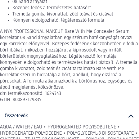
08 Sand árnyalat
Közepes fedés a természetes hatásért
Tremella gomba kivonattal, zöld teával és cicával
Könnyen eldolgozható, légáteresztő formula
A NYX PROFESSIONAL MAKEUP Bare With Me Concealer Serum
korrektor 08 Sand árnyalatban egy szérum hatékonyságát ötvözi
egy korrektor előnyeivel. Közepes fedésének köszönhetően elfedi a
bőrhibákat, miközben hozzájárul a kipirosodott vagy irritált
bőrterületek megnyugtatásához. Légáteresztő formulája
könnyedén eldolgozható és természetes hatást biztosít. A tremella
gomba kivonatot, zöld teát és cicát tartalmazó Bare With Me
korrektor szérum hidratálja a bőrt, anélkül, hogy elzárná a
pórusokat. A formula alkalmazkodik a bőrtónushoz, egységes és
ápolt megjelenést kölcsönözve.
dm termékazonosító: 1624343
GTIN: 800897129835
Összetevők
AQUA / WATER / EAU • HYDROGENATED POLYISOBUTENE •
HYDROGENATED POLYDECENE • POLYGLYCERYL-3 DIISOSTEARATE •