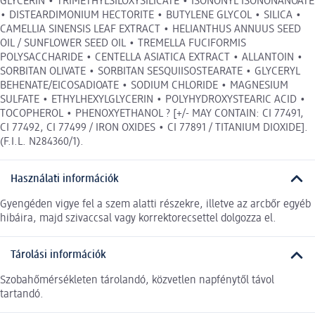
GLYCERIN • TRIMETHYLSILOXYSILICATE • ISONONYL ISONONANOATE
• DISTEARDIMONIUM HECTORITE • BUTYLENE GLYCOL • SILICA •
CAMELLIA SINENSIS LEAF EXTRACT • HELIANTHUS ANNUUS SEED
OIL / SUNFLOWER SEED OIL • TREMELLA FUCIFORMIS
POLYSACCHARIDE • CENTELLA ASIATICA EXTRACT • ALLANTOIN •
SORBITAN OLIVATE • SORBITAN SESQUIISOSTEARATE • GLYCERYL
BEHENATE/EICOSADIOATE • SODIUM CHLORIDE • MAGNESIUM
SULFATE • ETHYLHEXYLGLYCERIN • POLYHYDROXYSTEARIC ACID •
TOCOPHEROL • PHENOXYETHANOL ? [+/- MAY CONTAIN: CI 77491,
CI 77492, CI 77499 / IRON OXIDES • CI 77891 / TITANIUM DIOXIDE].
(F.I.L. N284360/1).
Használati információk
Gyengéden vigye fel a szem alatti részekre, illetve az arcbőr egyéb
hibáira, majd szivaccsal vagy korrektorecsettel dolgozza el.
Tárolási információk
Szobahőmérsékleten tárolandó, közvetlen napfénytől távol
tartandó.