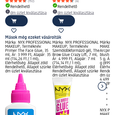
(152)
(4)
Rendelhető
Rendelhető
dm üzlet kiválasztása
dm üzlet kiválasztása
Mások még ezeket vásárolták
Márka: NYX PROFESSIONAL
Márka: NYX PROFESSIONAL
Márka: 
MAKEUP; Terméknév:
MAKEUP; Terméknév:
MAKEUP;
Primer The Face Glue, 35
Szemöldökformázó gél, The
Arcpiros
ml; Ár: 3 999 Ft; Alapár: 35
Brow Glue Crazy Lift, 7 ml;
blush – N
ml (114,26 Ft / 1 ml);
Ár: 4 999 Ft; Alapár: 7 ml
5 g; Ár: 
Elérhetőség: Állapot zöld
(714,14 Ft / 1 ml);
g (899,80
Rendelhető, Állapot szürke
Elérhetőség: Állapot zöld
Elérhető
dm üzlet kiválasztása
Rendelhető, Állapot szürke
Rendelhe
dm üzlet kiválasztása
dm üzlet
4 499 Ft
5 g (899,
NYX PRO
MAKEUP