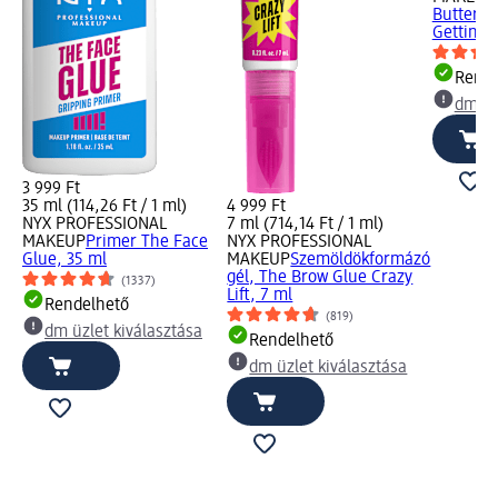
Butterme
Gettin Bu
Rende
dm üz
3 999 Ft
35 ml (114,26 Ft / 1 ml)
4 999 Ft
NYX PROFESSIONAL
7 ml (714,14 Ft / 1 ml)
MAKEUP
Primer The Face
NYX PROFESSIONAL
Glue, 35 ml
MAKEUP
Szemöldökformázó
gél, The Brow Glue Crazy
(1337)
Lift, 7 ml
Rendelhető
(819)
dm üzlet kiválasztása
Rendelhető
dm üzlet kiválasztása