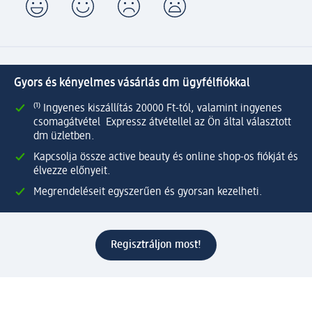
Gyors és kényelmes vásárlás dm ügyfélfiókkal
⁽¹⁾ Ingyenes kiszállítás 20000 Ft-tól, valamint ingyenes
csomagátvétel Expressz átvétellel az Ön által választott
dm üzletben.
Kapcsolja össze active beauty és online shop-os fiókját és
élvezze előnyeit.
Megrendeléseit egyszerűen és gyorsan kezelheti.
Regisztráljon most!
Kérdések és válaszok