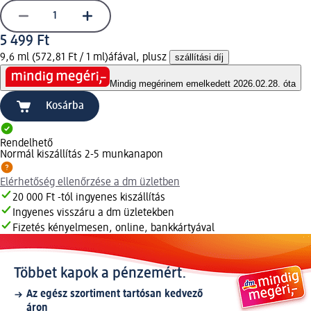
5 499 Ft
9,6 ml (572,81 Ft / 1 ml)
áfával, plusz
szállítási díj
Mindig megéri
nem emelkedett 2026.02.28. óta
Kosárba
Rendelhető
Normál kiszállítás 2-5 munkanapon
Elérhetőség ellenőrzése a dm üzletben
20 000 Ft -tól ingyenes kiszállítás
Ingyenes visszáru a dm üzletekben
Fizetés kényelmesen, online, bankkártyával
Többet kapok a pénzemért.
Az egész szortiment tartósan kedvező
áron