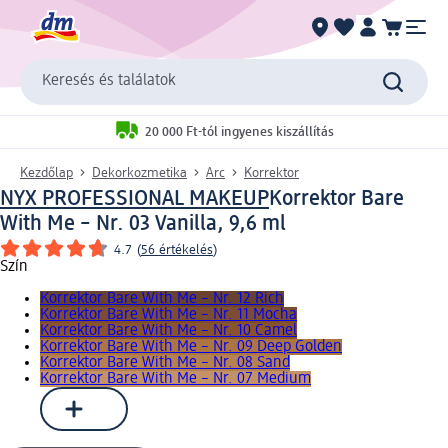
Keresés és találatok
20 000 Ft-tól ingyenes kiszállítás
Kezdőlap
Dekorkozmetika
Arc
Korrektor
NYX PROFESSIONAL MAKEUP
Korrektor Bare
With Me – Nr. 03 Vanilla, 9,6 ml
4.7
(
56 értékelés
)
Szín
Korrektor Bare With Me – Nr. 12 Rich
Korrektor Bare With Me – Nr. 11 Mocha
Korrektor Bare With Me – Nr. 10 Camel
Korrektor Bare With Me – Nr. 09 Deep Golden
Korrektor Bare With Me – Nr. 08 Sand
Korrektor Bare With Me – Nr. 07 Medium