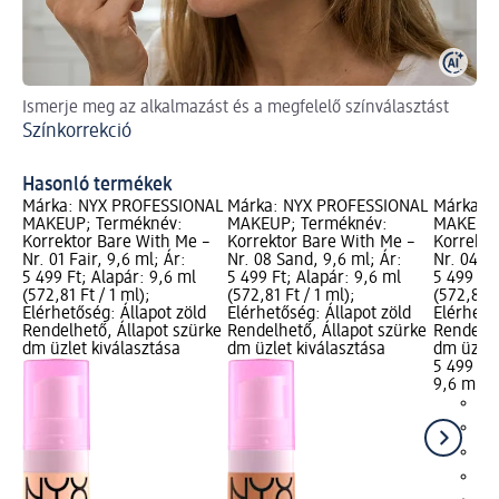
Ismerje meg az alkalmazást és a megfelelő színválasztást
Ol
Színkorrekció
Sz
Hasonló termékek
Márka: NYX PROFESSIONAL
Márka: NYX PROFESSIONAL
Márka: 
MAKEUP; Terméknév:
MAKEUP; Terméknév:
MAKEUP;
Korrektor Bare With Me –
Korrektor Bare With Me –
Korrekto
Nr. 01 Fair, 9,6 ml; Ár:
Nr. 08 Sand, 9,6 ml; Ár:
Nr. 04 Be
5 499 Ft; Alapár: 9,6 ml
5 499 Ft; Alapár: 9,6 ml
5 499 Ft;
(572,81 Ft / 1 ml);
(572,81 Ft / 1 ml);
(572,81 F
Elérhetőség: Állapot zöld
Elérhetőség: Állapot zöld
Elérhető
Rendelhető, Állapot szürke
Rendelhető, Állapot szürke
Rendelhe
dm üzlet kiválasztása
dm üzlet kiválasztása
dm üzlet
5 499 Ft
9,6 ml (5