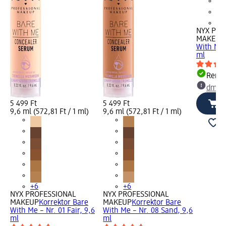
+6
NYX PRO
MAKEUP
With Me 
ml
Rende
dm üz
5 499 Ft
5 499 Ft
9,6 ml (572,81 Ft / 1 ml)
9,6 ml (572,81 Ft / 1 ml)
+6
+6
NYX PROFESSIONAL
NYX PROFESSIONAL
MAKEUP
Korrektor Bare
MAKEUP
Korrektor Bare
With Me – Nr. 01 Fair, 9,6
With Me – Nr. 08 Sand, 9,6
ml
ml