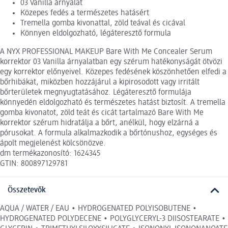
03 Vanilla árnyalat
Közepes fedés a természetes hatásért
Tremella gomba kivonattal, zöld teával és cicával
Könnyen eldolgozható, légáteresztő formula
A NYX PROFESSIONAL MAKEUP Bare With Me Concealer Serum
korrektor 03 Vanilla árnyalatban egy szérum hatékonyságát ötvözi
egy korrektor előnyeivel. Közepes fedésének köszönhetően elfedi a
bőrhibákat, miközben hozzájárul a kipirosodott vagy irritált
bőrterületek megnyugtatásához. Légáteresztő formulája
könnyedén eldolgozható és természetes hatást biztosít. A tremella
gomba kivonatot, zöld teát és cicát tartalmazó Bare With Me
korrektor szérum hidratálja a bőrt, anélkül, hogy elzárná a
pórusokat. A formula alkalmazkodik a bőrtónushoz, egységes és
ápolt megjelenést kölcsönözve.
dm termékazonosító: 1624345
GTIN: 800897129781
Összetevők
AQUA / WATER / EAU • HYDROGENATED POLYISOBUTENE •
HYDROGENATED POLYDECENE • POLYGLYCERYL-3 DIISOSTEARATE •