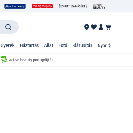
 Gyerek
Háztartás
Állat
Fotó
Kiárusítás
Nyár🌞
active beauty pontgyűjtés