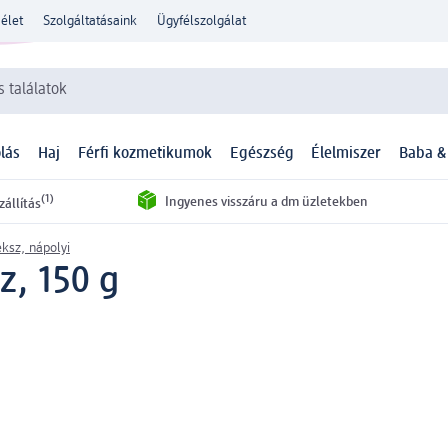
élet
Szolgáltatásaink
Ügyfélszolgálat
 találatok
lás
Haj
Férfi kozmetikumok
Egészség
Élelmiszer
Baba &
(1)
Ingyenes visszáru a dm üzletekben
zállítás
ksz, nápolyi
z, 150 g