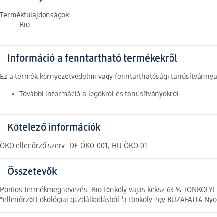
Terméktulajdonságok:
Bio
Információ a fenntartható termékekről
Ez a termék környezetvédelmi vagy fenntarthatósági tanúsítvánnyal
További információ a logókról és tanúsítványokról
Kötelező információk
ÖKO ellenőrző szerv: DE-ÖKO-001; HU-ÖKO-01
Összetevők
Pontos termékmegnevezés: Bio tönköly vajas keksz 63 % TÖNKÖLYLIS
*ellenőrzött ökológiai gazdálkodásból ¹a tönköly egy BÚZAFAJTA Ny