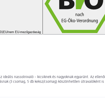
01
EU/nem EU-mezőgazdaság
 ideális nassolnivaló – kicsiknek és nagyoknak egyaránt. Az ellenő
lásnak (3 csomag, 5 db keksz/csomag) köszönhetően útravalóként is