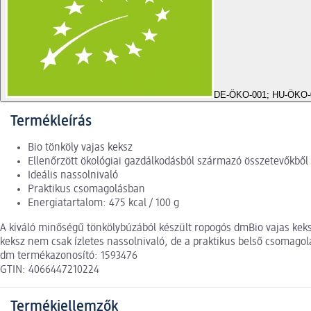
DE-ÖKO-001; HU-ÖKO-
Termékleírás
Bio tönköly vajas keksz
Ellenőrzött ökológiai gazdálkodásból származó összetevőkből
Ideális nassolnivaló
Praktikus csomagolásban
Energiatartalom: 475 kcal / 100 g
A kiváló minőségű tönkölybúzából készült ropogós dmBio vajas keksz
keksz nem csak ízletes nassolnivaló, de a praktikus belső csomago
dm termékazonosító: 1593476
GTIN: 4066447210224
Termékjellemzők