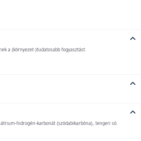
ek a (környezet-)tudatosabb fogyasztást.
nátrium-hidrogén-karbonát (szódabikarbóna), tengeri só.