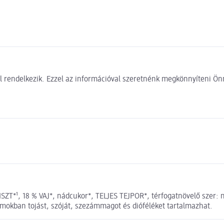
 rendelkezik. Ezzel az információval szeretnénk megkönnyíteni Önn
ZT*¹, 18 % VAJ*, nádcukor*, TELJES TEJPOR*, térfogatnövelő szer: 
omokban tojást, szóját, szezámmagot és dióféléket tartalmazhat.