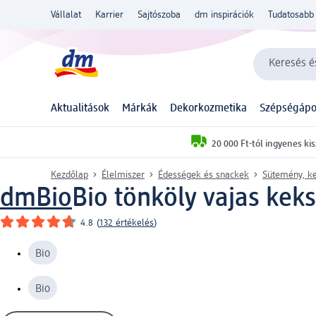
Vállalat
Karrier
Sajtószoba
dm inspirációk
Tudatosabb 
Keresés és
Aktualitások
Márkák
Dekorkozmetika
Szépségápo
20 000 Ft-tól ingyenes kis
Kezdőlap
Élelmiszer
Édességek és snackek
Sütemény, ke
dmBio
Bio tönköly vajas keks
4.8
(
132 értékelés
)
Bio
Bio