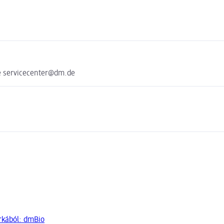
e servicecenter@dm.de
rkából: dmBio