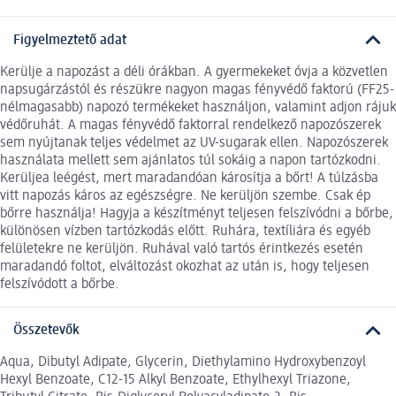
Figyelmeztető adat
Kerülje a napozást a déli órákban. A gyermekeket óvja a közvetlen
napsugárzástól és részükre nagyon magas fényvédő faktorú (FF25-
nélmagasabb) napozó termékeket használjon, valamint adjon rájuk
védőruhát. A magas fényvédő faktorral rendelkező napozószerek
sem nyújtanak teljes védelmet az UV-sugarak ellen. Napozószerek
használata mellett sem ajánlatos túl sokáig a napon tartózkodni.
Kerüljea leégést, mert maradandóan károsítja a bőrt! A túlzásba
vitt napozás káros az egészségre. Ne kerüljön szembe. Csak ép
bőrre használja! Hagyja a készítményt teljesen felszívódni a bőrbe,
különösen vízben tartózkodás előtt. Ruhára, textíliára és egyéb
felületekre ne kerüljön. Ruhával való tartós érintkezés esetén
maradandó foltot, elváltozást okozhat az után is, hogy teljesen
felszívódott a bőrbe.
Összetevők
Aqua, Dibutyl Adipate, Glycerin, Diethylamino Hydroxybenzoyl
Hexyl Benzoate, C12-15 Alkyl Benzoate, Ethylhexyl Triazone,