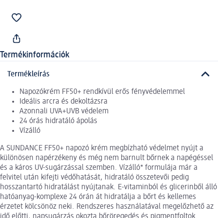
Termékinformációk
Termékleírás
Napozókrém FF50+ rendkívül erős fényvédelemmel
Ideális arcra és dekoltázsra
Azonnali UVA+UVB védelem
24 órás hidratáló ápolás
Vízálló
A SUNDANCE FF50+ napozó krém megbízható védelmet nyújt a
különösen napérzékeny és még nem barnult bőrnek a napégéssel
és a káros UV-sugárzással szemben. Vízálló* formulája már a
felvitel után kifejti védőhatását, hidratáló összetevői pedig
hosszantartó hidratálást nyújtanak. E-vitaminból és glicerinből álló
hatóanyag-komplexe 24 órán át hidratálja a bőrt és kellemes
érzetet kölcsönöz neki. Rendszeres használatával megelőzhető az
idő előtti, napsugárzás okozta bőröregedés és pigmentfoltok.