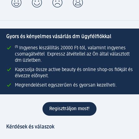
Gyors és kényelmes vásárlás dm ügyfélfiókkal
⁽¹⁾ Ingyenes kiszállítás 20000 Ft-tól, valamint ingyenes
csomagátvétel Expressz átvétellel az Ön által választott
dm üzletben.
Kapcsolja össze active beauty és online shop-os fiókját és
élvezze előnyeit.
Megrendeléseit egyszerűen és gyorsan kezelheti.
Regisztráljon most!
Kérdések és válaszok