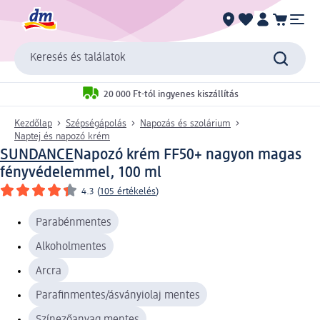
Keresés és találatok
20 000 Ft-tól ingyenes kiszállítás
Kezdőlap
Szépségápolás
Napozás és szolárium
Naptej és napozó krém
SUNDANCE
Napozó krém FF50+ nagyon magas
fényvédelemmel, 100 ml
4.3
(
105 értékelés
)
Parabénmentes
Alkoholmentes
Arcra
Parafinmentes/ásványiolaj mentes
Színezőanyag mentes