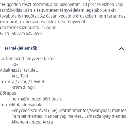
*Független tesztintézetek által bizonyított: 40 perces vízben való
tartózkodás után a feltüntetett fényvédelem legalább 50%-át
továbbra is megőrzi. Az óceán védelme érdekében nem tartalmaz
oktinoxát, oxibenzon és oktokrilén fényvédőt.
dm termékazonosító: 1574061
GTIN: 4067796255690
Termékjellemzők
Tartalmazott fényvédő faktor:
50+
Alkalmazási terület:
Arc, Test
Textúra / állag / felvitel:
Krém állagú
Bőrtípus:
normál/minden bőrtípusra
Terméktulajdonságok:
Fényvédő szűrővel (LSF), Parafinmentes/ásványiolaj mentes,
Parabénmentes, Nanoanyag mentes, Színezőanyag mentes,
Alkoholmentes, Arcra