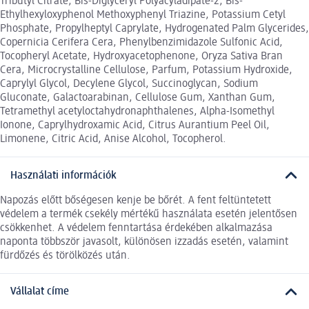
Tributyl Citrate, Bis-Diglyceryl Polyacyladipate-2, Bis-
Ethylhexyloxyphenol Methoxyphenyl Triazine, Potassium Cetyl
Phosphate, Propylheptyl Caprylate, Hydrogenated Palm Glycerides,
Copernicia Cerifera Cera, Phenylbenzimidazole Sulfonic Acid,
Tocopheryl Acetate, Hydroxyacetophenone, Oryza Sativa Bran
Cera, Microcrystalline Cellulose, Parfum, Potassium Hydroxide,
Caprylyl Glycol, Decylene Glycol, Succinoglycan, Sodium
Gluconate, Galactoarabinan, Cellulose Gum, Xanthan Gum,
Tetramethyl acetyloctahydronaphthalenes, Alpha-Isomethyl
Ionone, Caprylhydroxamic Acid, Citrus Aurantium Peel Oil,
Limonene, Citric Acid, Anise Alcohol, Tocopherol.
Használati információk
Napozás előtt bőségesen kenje be bőrét. A fent feltüntetett
védelem a termék csekély mértékű használata esetén jelentősen
csökkenhet. A védelem fenntartása érdekében alkalmazása
naponta többször javasolt, különösen izzadás esetén, valamint
fürdőzés és törölközés után.
Vállalat címe