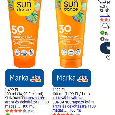
599 Ft
4,8 g (12
SUNDAN
szenzitív
Figy
Rende
dm üz
1 499 Ft
1 199 Ft
100 ml (14,99 Ft / 1 ml)
100 ml (11,99 Ft / 1 ml)
SUNDANCE
Napozó krém
+ 1 további változat
arcra és dekoltázsra FF50
SUNDANCE
Napozó krém
magas..., 100 ml
arcra és dekoltázsra FF30
magas..., 100 ml
(139)