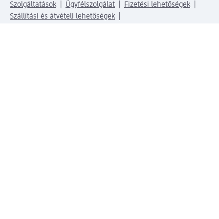
Szolgáltatások
Ügyfélszolgálat
Fizetési lehetőségek
Szállítási és átvételi lehetőségek
Visszaküldés, visszatérítés
Hibás termék reklamáció
Csomagkövetés
Vállalatról
Vállalat
Vállalati felelősségvállalás
Karrier
Sajtószoba
Díjaink
Támogatási stratégia
Kiemelt kategóriáink
Díjak