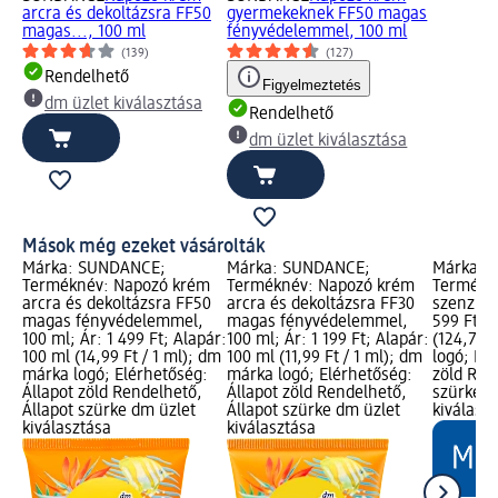
arcra és dekoltázsra FF50
gyermekeknek FF50 magas
magas..., 100 ml
fényvédelemmel, 100 ml
(139)
(127)
Rendelhető
Figyelmeztetés
dm üzlet kiválasztása
Rendelhető
dm üzlet kiválasztása
Mások még ezeket vásárolták
Márka: SUNDANCE;
Márka: SUNDANCE;
Márka: 
Terméknév: Napozó krém
Terméknév: Napozó krém
Termékné
arcra és dekoltázsra FF50
arcra és dekoltázsra FF30
szenzitív
magas fényvédelemmel,
magas fényvédelemmel,
599 Ft; A
100 ml; Ár: 1 499 Ft; Alapár:
100 ml; Ár: 1 199 Ft; Alapár:
(124,79 F
100 ml (14,99 Ft / 1 ml); dm
100 ml (11,99 Ft / 1 ml); dm
logó; Elé
márka logó; Elérhetőség:
márka logó; Elérhetőség:
zöld Ren
Állapot zöld Rendelhető,
Állapot zöld Rendelhető,
szürke d
Állapot szürke dm üzlet
Állapot szürke dm üzlet
kiválasz
kiválasztása
kiválasztása