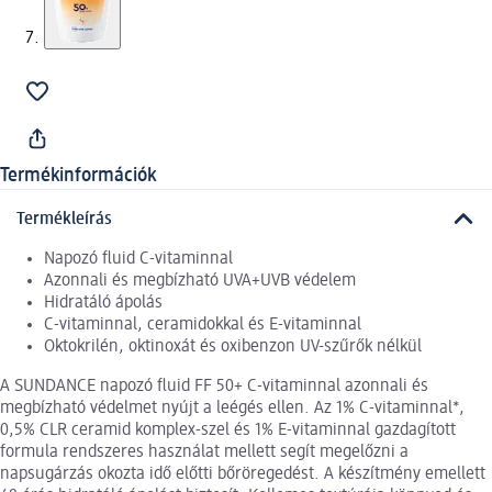
Termékinformációk
Termékleírás
Napozó fluid C-vitaminnal
Azonnali és megbízható UVA+UVB védelem
Hidratáló ápolás
C-vitaminnal, ceramidokkal és E-vitaminnal
Oktokrilén, oktinoxát és oxibenzon UV-szűrők nélkül
A SUNDANCE napozó fluid FF 50+ C-vitaminnal azonnali és
megbízható védelmet nyújt a leégés ellen. Az 1% C-vitaminnal*,
0,5% CLR ceramid komplex-szel és 1% E-vitaminnal gazdagított
formula rendszeres használat mellett segít megelőzni a
napsugárzás okozta idő előtti bőröregedést. A készítmény emellett