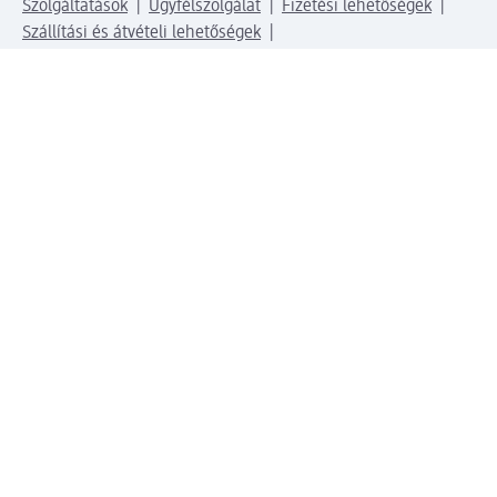
Szolgáltatások
Ügyfélszolgálat
Fizetési lehetőségek
Szállítási és átvételi lehetőségek
Visszaküldés, visszatérítés
Hibás termék reklamáció
Csomagkövetés
Vállalatról
Vállalat
Vállalati felelősségvállalás
Karrier
Sajtószoba
Díjaink
Támogatási stratégia
Kiemelt kategóriáink
Díjak