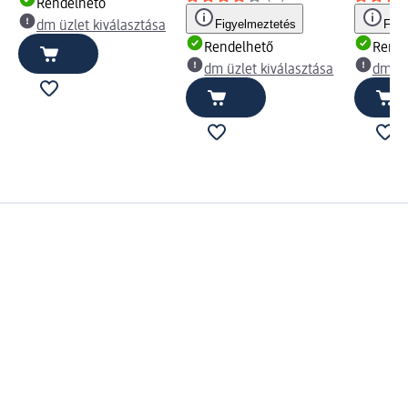
Rendelhető
Figyelmeztetés
Figy
dm üzlet kiválasztása
Rendelhető
Rende
dm üzlet kiválasztása
dm üz