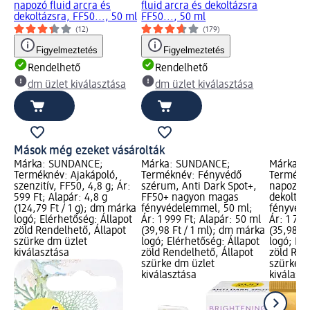
napozó fluid arcra és
fluid arcra és dekoltázsra
dekoltázsra, FF50..., 50 ml
FF50..., 50 ml
(12)
(179)
Figyelmeztetés
Figyelmeztetés
Rendelhető
Rendelhető
dm üzlet kiválasztása
dm üzlet kiválasztása
Mások még ezeket vásárolták
Márka: SUNDANCE;
Márka: SUNDANCE;
Márka: 
Terméknév: Ajakápoló,
Terméknév: Fényvédő
Termékné
szenzitív, FF50, 4,8 g; Ár:
szérum, Anti Dark Spot+,
napozó f
599 Ft; Alapár: 4,8 g
FF50+ nagyon magas
dekoltáz
(124,79 Ft / 1 g); dm márka
fényvédelemmel, 50 ml;
fényvéde
logó; Elérhetőség: Állapot
Ár: 1 999 Ft; Alapár: 50 ml
Ár: 1 799
zöld Rendelhető, Állapot
(39,98 Ft / 1 ml); dm márka
(35,98 F
szürke dm üzlet
logó; Elérhetőség: Állapot
logó; Elé
kiválasztása
zöld Rendelhető, Állapot
zöld Ren
szürke dm üzlet
szürke d
kiválasztása
kiválasz