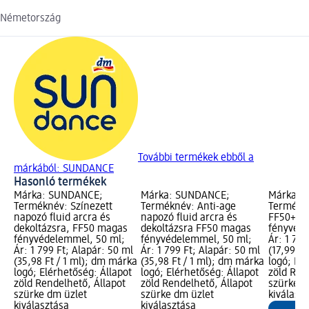
Németország
További termékek ebből a
márkából: SUNDANCE
Hasonló termékek
Márka: SUNDANCE;
Márka: SUNDANCE;
Márka: 
Terméknév: Színezett
Terméknév: Anti-age
Termékn
napozó fluid arcra és
napozó fluid arcra és
FF50+ n
dekoltázsra, FF50 magas
dekoltázsra FF50 magas
fényvéde
fényvédelemmel, 50 ml;
fényvédelemmel, 50 ml;
Ár: 1 799
Ár: 1 799 Ft; Alapár: 50 ml
Ár: 1 799 Ft; Alapár: 50 ml
(17,99 Ft
(35,98 Ft / 1 ml); dm márka
(35,98 Ft / 1 ml); dm márka
logó; Elé
logó; Elérhetőség: Állapot
logó; Elérhetőség: Állapot
zöld Ren
zöld Rendelhető, Állapot
zöld Rendelhető, Állapot
szürke d
szürke dm üzlet
szürke dm üzlet
kiválasz
kiválasztása
kiválasztása