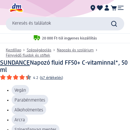
Keresés és találatok
20 000 Ft-tól ingyenes kiszállítás
Kezdőlap
Szépségápolás
Napozás és szolárium
Fényvédő fluidok és stiftek
SUNDANCE
Napozó fluid FF50+ C-vitaminnal*, 50
ml
4.2
(
47 értékelés
)
Vegán
Parabénmentes
Alkoholmentes
Arcra
Színezőanyag mentes