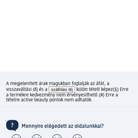
A megjelenített árak magukban foglalják az áfát, a
visszaváltási díj és a
szállítási díj
külön tételt képez
(§) Erre
a termékre kedvezmény nem érvényesíthető.
(#) Erre a
tételre active beauty pontok nem adhatók.
Mennyire elégedett az oldalunkkal?