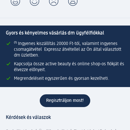
Gyors és kényelmes vásárlás dm ügyfélfiókkal
⁽¹⁾ Ingyenes kiszállítás 20000 Ft-tól, valamint ingyenes
csomagátvétel Expressz átvétellel az Ön által választott
dm üzletben.
Kapcsolja össze active beauty és online shop-os fiókját és
élvezze előnyeit.
Megrendeléseit egyszerűen és gyorsan kezelheti.
Regisztráljon most!
Kérdések és válaszok