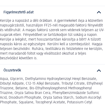
Figyelmeztető adat
Kerülje a napozást a déli órákban. A gyermekeket óvja a közvetlen
napsugárzástól, használjon FF25-nél magasabb faktorú fényvédőt
és védőruhát. A magas faktorú szerek sem védenek teljesen az UV-
sugarak ellen. Fényvédővel se tartózkodjon túl sokáig a napon.
Kerülje a leégést, mert hosszantartóan károsítja a bőrt! A túlzott
napozás káros az egészségre. Kerülni kell a szembejutást. Hagyja
teljesen beszívódni. Ruhára, textíliákra és felületekre ne kerüljön,
mert maradandó foltot vagy elváltozást okozhat a teljes
beszívódást követően is.
Összetevők
Aqua, Glycerin, Diethylamino Hydroxybenzoyl Hexyl Benzoate,
Dibutyl Adipate, C12-15 Alkyl Benzoate, Tributyl Citrate, Ethylhexyl
Triazone, Betaine, Bis-Ethylhexyloxyphenol Methoxyphenyl
Triazine, Oryza Sativa Bran Cera, Phenylbenzimidazole Sulfonic
Acid, Disodium Phosphate, Oryza Sativa Starch, Sodium Ascorbyl
Phosphate, Squalane, Tocopheryl Acetate, Potassium Cetyl