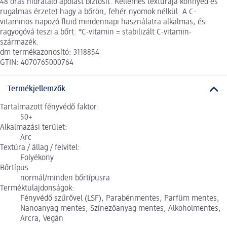
48 órás hidratáló ápolást biztosít. Kellemes textúrája könnyed és
rugalmas érzetet hagy a bőrön, fehér nyomok nélkül. A C-
vitaminos napozó fluid mindennapi használatra alkalmas, és
ragyogóvá teszi a bőrt. *C-vitamin = stabilizált C-vitamin-
származék.
dm termékazonosító: 3118854
GTIN: 4070765000764
Termékjellemzők
Tartalmazott fényvédő faktor:
50+
Alkalmazási terület:
Arc
Textúra / állag / felvitel:
Folyékony
Bőrtípus:
normál/minden bőrtípusra
Terméktulajdonságok:
Fényvédő szűrővel (LSF), Parabénmentes, Parfüm mentes,
Nanoanyag mentes, Színezőanyag mentes, Alkoholmentes,
Arcra, Vegán