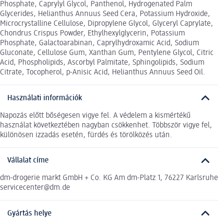
Phosphate, Caprylyl Glycol, Panthenol, Hydrogenated Palm
Glycerides, Helianthus Annuus Seed Cera, Potassium Hydroxide,
Microcrystalline Cellulose, Dipropylene Glycol, Glyceryl Caprylate,
Chondrus Crispus Powder, Ethylhexylglycerin, Potassium
Phosphate, Galactoarabinan, Caprylhydroxamic Acid, Sodium
Gluconate, Cellulose Gum, Xanthan Gum, Pentylene Glycol, Citric
Acid, Phospholipids, Ascorbyl Palmitate, Sphingolipids, Sodium
Citrate, Tocopherol, p-Anisic Acid, Helianthus Annuus Seed Oil.
Használati információk
Napozás előtt bőségesen vigye fel. A védelem a kismértékű
használat következtében nagyban csökkenhet. Többször vigye fel,
különösen izzadás esetén, fürdés és törölközés után.
Vállalat címe
dm-drogerie markt GmbH + Co. KG Am dm-Platz 1, 76227 Karlsruhe
servicecenter@dm.de
Gyártás helye