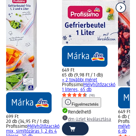
649 Ft
65 db (9,98 Ft / 1 db)
+ 2 további méret
Profissimo
Mélyhűtőzacskó
1 literes, 65 db
(98)
Figyelmeztetés
649 Ft
Rendelhető
699 Ft
6 db (108
dm üzlet kiválasztása
20 db (34,95 Ft / 1 db)
Profissi
Profissimo
Mélyhűtőzacskó
mélyhűtő
mix, simítózáras 1, 2 és 4
6 db