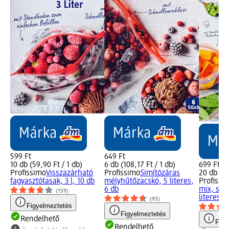
599 Ft
649 Ft
10 db (59,90 Ft / 1 db)
6 db (108,17 Ft / 1 db)
699 Ft
Profissimo
Visszazárható
Profissimo
Simítózáras
20 db (34
fagyasztótasak, 3 l, 10 db
mélyhűtőzacskó, 5 literes,
Profissi
6 db
mix, simí
(159)
literes, 
(93)
Figyelmeztetés
Figyelmeztetés
Rendelhető
Figy
Rendelhető