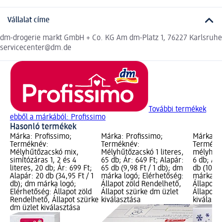
Vállalat címe
dm-drogerie markt GmbH + Co. KG Am dm-Platz 1, 76227 Karlsruhe
servicecenter@dm.de
További termékek
ebből a márkából: Profissimo
Hasonló termékek
Márka: Profissimo;
Márka: Profissimo;
Márka: P
Terméknév:
Terméknév:
Termékné
Mélyhűtőzacskó mix,
Mélyhűtőzacskó 1 literes,
mélyhűtő
simítózáras 1, 2 és 4
65 db; Ár: 649 Ft; Alapár:
6 db; Ár:
literes, 20 db; Ár: 699 Ft;
65 db (9,98 Ft / 1 db); dm
db (108,1
Alapár: 20 db (34,95 Ft / 1
márka logó; Elérhetőség:
márka lo
db); dm márka logó;
Állapot zöld Rendelhető,
Állapot 
Elérhetőség: Állapot zöld
Állapot szürke dm üzlet
Állapot 
Rendelhető, Állapot szürke
kiválasztása
kiválasz
dm üzlet kiválasztása