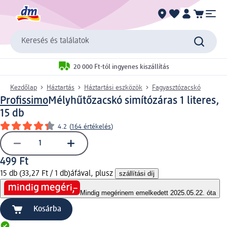
Keresés és találatok
20 000 Ft-tól ingyenes kiszállítás
Kezdőlap
Háztartás
Háztartási eszközök
Fagyasztózacskó
Profissimo
Mélyhűtőzacskó simítózáras 1 literes,
15 db
4.2
(
164 értékelés
)
499 Ft
15 db (33,27 Ft / 1 db)
áfával, plusz
szállítási díj
Mindig megéri
nem emelkedett 2025.05.22. óta
Kosárba