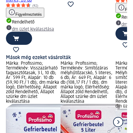
literes, 20 db
(92)
Figy
Figyelmeztetés
Rende
Rendelhető
dm üz
dm üzlet kiválasztása
Mások még ezeket vásárolták
Márka: Profissimo;
Márka: Profissimo;
Márka: P
Terméknév: Visszazárható
Terméknév: Simítózáras
Termékn
fagyasztótasak, 3 l, 10 db;
mélyhűtőzacskó, 5 literes,
Mélyhűtő
Ár: 599 Ft; Alapár: 10 db
6 db; Ár: 649 Ft; Alapár: 6
simítózár
(59,90 Ft / 1 db); dm márka
db (108,17 Ft / 1 db); dm
literes, 
logó; Elérhetőség: Állapot
márka logó; Elérhetőség:
Alapár: 2
zöld Rendelhető, Állapot
Állapot zöld Rendelhető,
db); dm 
szürke dm üzlet
Állapot szürke dm üzlet
Elérhető
kiválasztása
kiválasztása
Rendelhe
dm üzlet