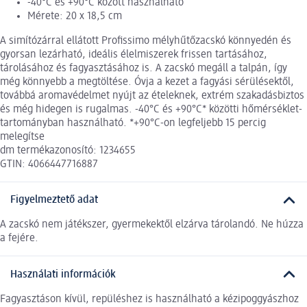
-40°C és +90°C között használható
Mérete: 20 x 18,5 cm
A simítózárral ellátott Profissimo mélyhűtőzacskó könnyedén és
gyorsan lezárható, ideális élelmiszerek frissen tartásához,
tárolásához és fagyasztásához is. A zacskó megáll a talpán, így
még könnyebb a megtöltése. Óvja a kezet a fagyási sérülésektől,
továbbá aromavédelmet nyújt az ételeknek, extrém szakadásbiztos
és még hidegen is rugalmas. -40°C és +90°C* közötti hőmérséklet-
tartományban használható. *+90°C-on legfeljebb 15 percig
melegítse
dm termékazonosító: 1234655
GTIN: 4066447716887
Figyelmeztető adat
A zacskó nem játékszer, gyermekektől elzárva tárolandó. Ne húzza
a fejére.
Használati információk
Fagyasztáson kívül, repüléshez is használható a kézipoggyászhoz