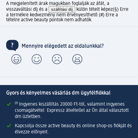
A megjelenített árak magukban foglalják az áfát, a
visszaváltási díj és a
szállítási díj
külön tételt képez
(§) Erre
a termékre kedvezmény nem érvényesíthető.
(#) Erre a
tételre active beauty pontok nem adhatók.
Mennyire elégedett az oldalunkkal?
Gyors és kényelmes vásárlás dm ügyfélfiókkal
⁽¹⁾ Ingyenes kiszállítás 20000 Ft-tól, valamint ingyenes
csomagátvétel Expressz átvétellel az Ön által választott
dm üzletben.
Kapcsolja össze active beauty és online shop-os fiókját és
élvezze előnyeit.