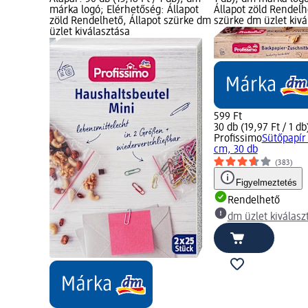
márka logó; Elérhetőség: Állapot
Állapot zöld Rendelh
rke dm
zöld Rendelhető, Állapot szürke dm
szürke dm üzlet kivá
üzlet kiválasztása
599 Ft
30 db (19,97 Ft / 1 db
Profissimo
Sütőpapír 
cm, 30 db
(383)
Figyelmeztetés
Rendelhető
dm üzlet kiválasz