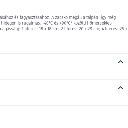
olásához és fagyasztásához. A zacskó megáll a talpán, így még
 hidegen is rugalmas. -40°C és +90°C* közötti hőmérséklet-
asság): 1 literes: 18 x 18 cm; 2 literes: 20 x 29 cm; 4 literes: 25 x