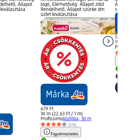
delhető, Állapot
logó; Elérhetőség: Állapot zöld
Állapot zöld
kiválasztása
Rendelhető, Állapot szürke dm
szürke dm ü
üzlet kiválasztása
599 Ft
150 db (3,99 
Profissimo
U
Figyelm
Rendelh
dm üzlet
679 Ft
30 m (22,63 Ft / 1 m)
Profissimo
Alufólia, 30 m
(174)
Figyelmeztetés