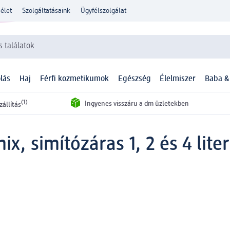
élet
Szolgáltatásaink
Ügyfélszolgálat
 találatok
lás
Haj
Férfi kozmetikumok
Egészség
Élelmiszer
Baba &
(1)
Ingyenes visszáru a dm üzletekben
zállítás
, simítózáras 1, 2 és 4 lite