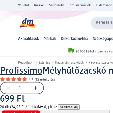
Vállalat
Karrier
Sajtószoba
dm inspirációk
Tudatosabb 
Keresés és
Aktualitások
Márkák
Dekorkozmetika
Szépségápo
20 000 Ft-tól ingyenes kis
Kezdőlap
Háztartás
Háztartási eszközök
Fagyasztózacskó
Profissimo
Mélyhűtőzacskó mix
4.7
(
92 értékelés
)
699 Ft
20 db (34,95 Ft / 1 db)
áfával, plusz
szállítási díj