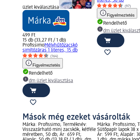
literes, 30 db
(97)
üzlet kiválasztása
Figyelmeztetés
Rendelhető
dm üzlet kiválasz
499 Ft
15 db (33,27 Ft / 1 db)
Profissimo
Mélyhűtőzacskó
simítózáras 1 literes, 15 db
(164)
Figyelmeztetés
Rendelhető
dm üzlet kiválasztása
Mások még ezeket vásárolták
éknév:
Márka: Profissimo; Terméknév:
Márka: Profissimo; 
sak, 3 l,
Visszazárható mini zacskók, kétféle
Sütőpapír lapok 38 x
 10 db
méretben, 50 db; Ár: 659 Ft;
Ár: 599 Ft; Alapár: 30
ka logó;
Alapár: 50 db (13,18 Ft / 1 db); dm
1 db); dm márka logó