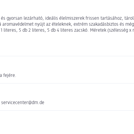
és gyorsan lezárható, ideális élelmiszerek frissen tartásához, tár
bá aromavédelmet nyújt az ételeknek, extrém szakadásbiztos és még
eres, 5 db 2 literes, 5 db 4 literes zacskó. Méretek (szélesség x mag
a fejére.
e servicecenter@dm.de