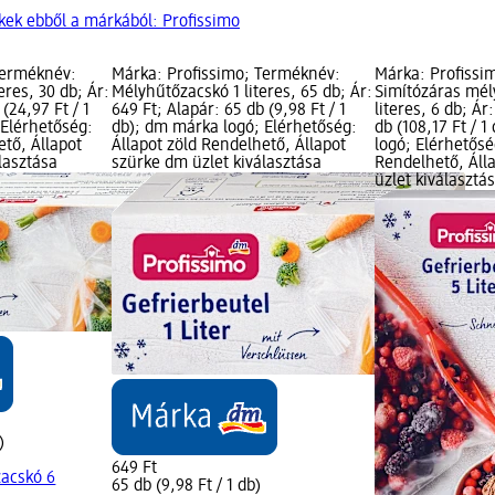
kek ebből a márkából: Profissimo
Terméknév:
Márka: Profissimo; Terméknév:
Márka: Profissi
eres, 30 db; Ár:
Mélyhűtőzacskó 1 literes, 65 db; Ár:
Simítózáras mél
 (24,97 Ft / 1
649 Ft; Alapár: 65 db (9,98 Ft / 1
literes, 6 db; Ár
 Elérhetőség:
db); dm márka logó; Elérhetőség:
db (108,17 Ft / 
ető, Állapot
Állapot zöld Rendelhető, Állapot
logó; Elérhetősé
lasztása
szürke dm üzlet kiválasztása
Rendelhető, Áll
üzlet kiválasztá
)
649 Ft
acskó 6
65 db (9,98 Ft / 1 db)