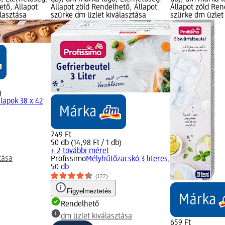
ető, Állapot
Állapot zöld Rendelhető, Állapot
Állapot zöld Ren
lasztása
szürke dm üzlet kiválasztása
szürke dm üzlet 
)
lapok 38 x 42
749 Ft
50 db (14,98 Ft / 1 db)
+ 2 további méret
tása
Profissimo
Mélyhűtőzacskó 3 literes,
50 db
(122)
Figyelmeztetés
Rendelhető
dm üzlet kiválasztása
659 Ft