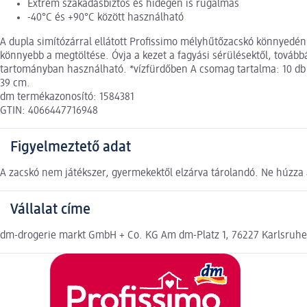
Extrém szakadásbiztos és hidegen is rugalmas
-40°C és +90°C között használható
A dupla simítózárral ellátott Profissimo mélyhűtőzacskó könnyedén 
könnyebb a megtöltése. Óvja a kezet a fagyási sérülésektől, továb
tartományban használható. *vízfürdőben A csomag tartalma: 10 db 1 lit
39 cm.
dm termékazonosító: 1584381
GTIN: 4066447716948
Figyelmeztető adat
A zacskó nem játékszer, gyermekektől elzárva tárolandó. Ne húzza 
Vállalat címe
dm-drogerie markt GmbH + Co. KG Am dm-Platz 1, 76227 Karlsruh