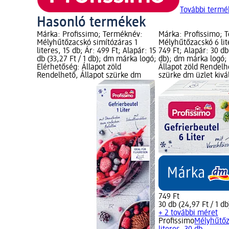
További termé
Hasonló termékek
Márka: Profissimo; Terméknév:
Márka: Profissimo; 
Mélyhűtőzacskó simítózáras 1
Mélyhűtőzacskó 6 lit
literes, 15 db; Ár: 499 Ft; Alapár: 15
749 Ft; Alapár: 30 db
db (33,27 Ft / 1 db); dm márka logó;
db); dm márka logó;
Elérhetőség: Állapot zöld
Állapot zöld Rendelh
Rendelhető, Állapot szürke dm
szürke dm üzlet kivá
749 Ft
30 db (24,97 Ft / 1 db
+ 2 további méret
Profissimo
Mélyhűtőz