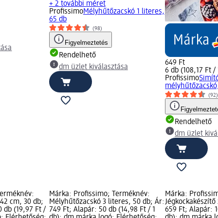
+ 2 további méret
Profissimo
Mélyhűtőzacskó 1 literes,
65 db
(98)
Figyelmeztetés
tása
Rendelhető
649 Ft
dm üzlet kiválasztása
6 db (108,17 Ft / 
Profissimo
Simít
mélyhűtőzacskó, 
(92
Figyelmeztet
Rendelhető
dm üzlet kivá
Terméknév:
Márka: Profissimo; Terméknév:
Márka: Profissi
 42 cm, 30 db;
Mélyhűtőzacskó 3 literes, 50 db; Ár:
Jégkockakészítő 
 db (19,97 Ft /
749 Ft; Alapár: 50 db (14,98 Ft / 1
659 Ft; Alapár: 1
; Elérhetőség:
db); dm márka logó; Elérhetőség:
db); dm márka l