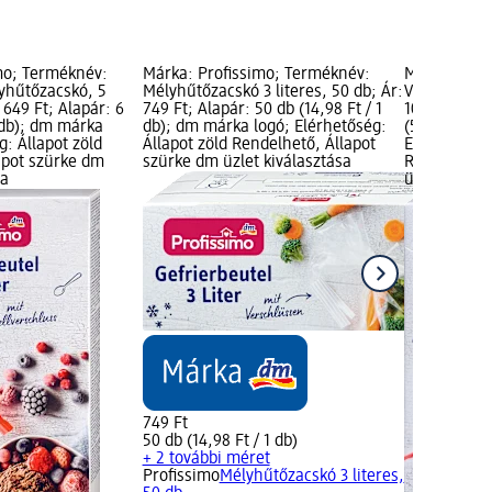
mo; Terméknév:
Márka: Profissimo; Terméknév:
Márka: Prof
yhűtőzacskó, 5
Mélyhűtőzacskó 3 literes, 50 db; Ár:
Visszazárhat
: 649 Ft; Alapár: 6
749 Ft; Alapár: 50 db (14,98 Ft / 1
10 db; Ár: 5
1 db); dm márka
db); dm márka logó; Elérhetőség:
(59,90 Ft / 
g: Állapot zöld
Állapot zöld Rendelhető, Állapot
Elérhetőség:
apot szürke dm
szürke dm üzlet kiválasztása
Rendelhető,
sa
üzlet kivála
749 Ft
50 db (14,98 Ft / 1 db)
+ 2 további méret
Profissimo
Mélyhűtőzacskó 3 literes,