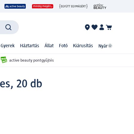
 Gyerek
Háztartás
Állat
Fotó
Kiárusítás
Nyár🌞
active beauty pontgyűjtés
res, 20 db