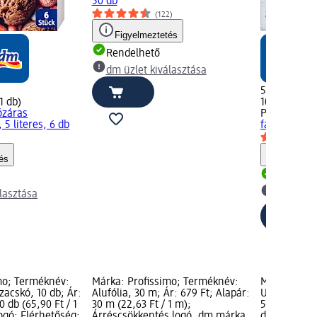
50 db
(122)
Figyelmeztetés
Rendelhető
dm üzlet kiválasztása
599 Ft
1 db)
10 db (59,90 
ózáras
Profissimo
V
5 literes, 6 db
fagyasztótas
)
és
Figyelm
Rendelh
lasztása
dm üzlet
mo; Terméknév:
Márka: Profissimo; Terméknév:
Márka: Prof
zacskó, 10 db; Ár:
Alufólia, 30 m; Ár: 679 Ft; Alapár:
Uzsonnás za
0 db (65,90 Ft / 1
30 m (22,63 Ft / 1 m);
599 Ft; Alap
ogó; Elérhetőség:
Árréscsökkentés logó, dm márka
db); dm már