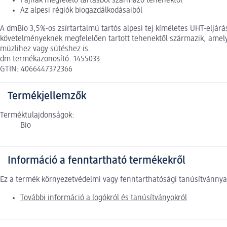
Fajnak megfelelő tartásból származó tehenektől
Az alpesi régiók biogazdálkodásaiból
A dmBio 3,5%-os zsírtartalmú tartós alpesi tej kíméletes UHT-eljárás
követelményeknek megfelelően tartott tehenektől származik, amely
müzlihez vagy sütéshez is.
dm termékazonosító: 1455033
GTIN: 4066447372366
Termékjellemzők
Terméktulajdonságok:
Bio
Információ a fenntartható termékekről
Ez a termék környezetvédelmi vagy fenntarthatósági tanúsítvánnyal
További információ a logókról és tanúsítványokról