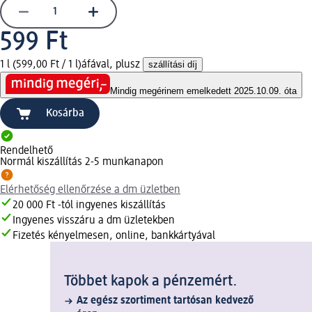
599 Ft
1 l (599,00 Ft / 1 l)
áfával, plusz
szállítási díj
Mindig megéri
nem emelkedett 2025.10.09. óta
Kosárba
Rendelhető
Normál kiszállítás 2-5 munkanapon
Elérhetőség ellenőrzése a dm üzletben
20 000 Ft -tól ingyenes kiszállítás
Ingyenes visszáru a dm üzletekben
Fizetés kényelmesen, online, bankkártyával
Többet kapok a pénzemért.
Az egész szortiment tartósan kedvező