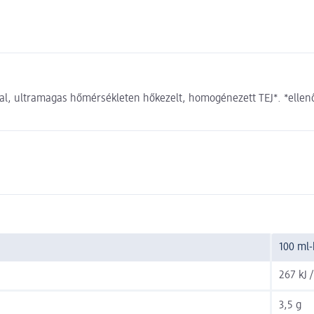
al, ultramagas hőmérsékleten hőkezelt, homogénezett TEJ*. *ellenő
100 ml
267 kJ /
3,5 g