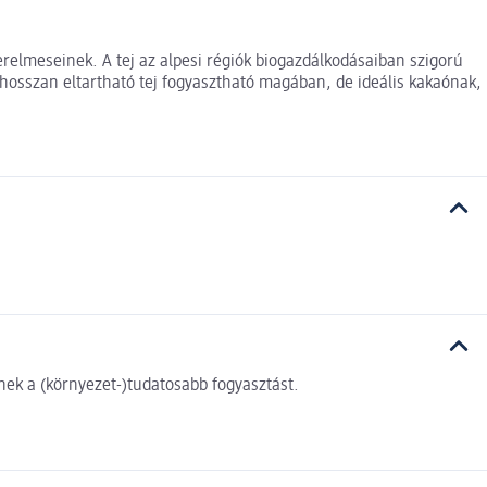
zerelmeseinek. A tej az alpesi régiók biogazdálkodásaiban szigorú
hosszan eltartható tej fogyasztható magában, de ideális kakaónak,
ek a (környezet-)tudatosabb fogyasztást.