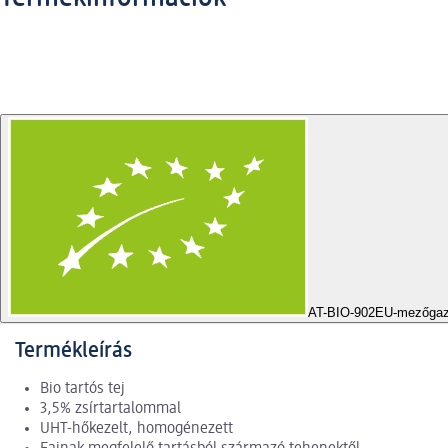
AT-BIO-902
EU-mezőga
Termékleírás
Bio tartós tej
3,5% zsírtartalommal
UHT-hőkezelt, homogénezett