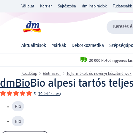
Vállalat
Karrier
Sajtószoba
dm inspirációk
Tudatosabb 
Keresés és
Aktualitások
Márkák
Dekorkozmetika
Szépségápo
20 000 Ft-tól ingyenes kis
Kezdőlap
Élelmiszer
Tejtermékek és növényi készítmények
dmBio
Bio alpesi tartós telj
5
(
10 értékelés
)
Bio
Bio