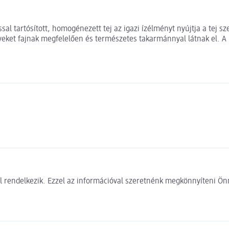
sal tartósított, homogénezett tej az igazi ízélményt nyújtja a tej s
eket fajnak megfelelően és természetes takarmánnyal látnak el. A 
 rendelkezik. Ezzel az információval szeretnénk megkönnyíteni Önn