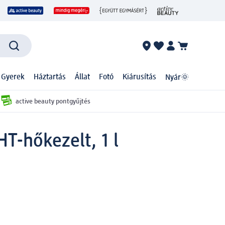
 Gyerek
Háztartás
Állat
Fotó
Kiárusítás
Nyár🌞
active beauty pontgyűjtés
HT-hőkezelt, 1 l