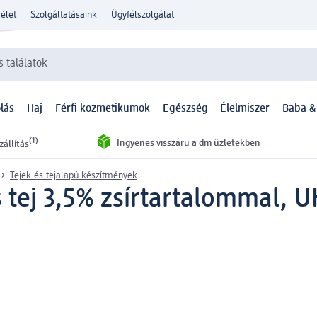
élet
Szolgáltatásaink
Ügyfélszolgálat
 találatok
lás
Haj
Férfi kozmetikumok
Egészség
Élelmiszer
Baba &
(1)
Ingyenes visszáru a dm üzletekben
zállítás
Tejek és tejalapú készítmények
es tej 3,5% zsírtartalommal, U