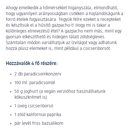
Ahogy emelkedik a hőmérséklet higanyszála, elmondható,
hogy ugyanilyen arányosságban csökken a hajlandóságunk a
forró ételek fogyasztására. Tegyük félre ezeket a recepteket
és készítsük el a hűsítő gazpacho-t! Hogy mi is takar a
különleges elnevezésű étel? A gazpacho nem más, mint egy
gyorsan elkészíthető és hidegen tálalt zöldségleves.
Számtalan módon variálhatjuk az ízvilágot vagy adhatunk
hozzá plusz elemeket is, mint például a csicseriborsót.
Hozzávalók 4 fő részére:
2 db paradicsomkonzerv
100 ml paradicsomlé
50 g joghurt (a vegán verzióhoz használhatunk
kókuszkrémet is)
1 üveg csicseriborsó
1 zöld kaliforniai paprika
pár levél friss bazsalikom