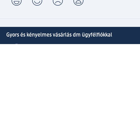
Gyors és kényelmes vásárlás dm ügyfélfiókkal
⁽¹⁾ Ingyenes kiszállítás 20000 Ft-tól, valamint ingyenes
csomagátvétel Expressz átvétellel az Ön által választott
dm üzletben.
Kapcsolja össze active beauty és online shop-os fiókját és
élvezze előnyeit.
Megrendeléseit egyszerűen és gyorsan kezelheti.
Regisztráljon most!
Kérdések és válaszok