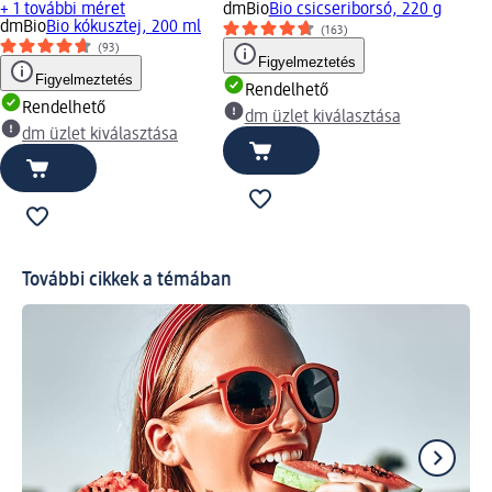
+ 1 további méret
dmBio
Bio csicseriborsó, 220 g
dmBio
Bio kókusztej, 200 ml
(163)
(93)
Figyelmeztetés
Figyelmeztetés
Rendelhető
Rendelhető
dm üzlet kiválasztása
dm üzlet kiválasztása
További cikkek a témában