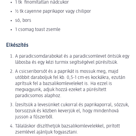
1 tk finomítatlan nádcukor
½ tk cayenne paprikapor vagy chilipor
só, bors
1 csomag toast zsemle
Elkészítés
A paradicsomdarabokat és a paradicsomlevet öntsük egy
lábosba és egy kézi turmix segítségével pürésítsük.
A csicseriborsót és a paprikát is mossuk meg, majd
utóbbit daraboljuk fel kb. 0,5-1 cm-es kockákra, ezután
aprítsuk fel a bazsalikomleveleket is. Ha ezzel is
megvagyunk, adjuk hozzá ezeket a pürésített
paradicsomos alaphoz.
Ízesítsük a levesünket cukorral és paprikaporral, sózzuk,
borsozzuk és közben keverjük el, hogy mindenhová
jusson a fűszerből.
Tálaláskor díszíthetjük bazsalikomlevelekkel, pirított
zsemlével ajánljuk fogyasztani.