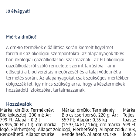
Jó étvágyat!
Miért a dmBio?
A dmBio termékek előállítása során kiemelt figyelmet
fordítunk az ökológiai szempontokra: az alapanyagok 100%-
ban ökológiai gazdálkodásból származnak - az EU ökológiai
gazdálkodásról szóló rendelete szerint tanúsítva - ami
elősegíti a biodiverzitás megőrzését és a talaj védelmét a
termelés során. Az alapanyagokat csak szükséges mértékben
dolgozzák fel, így nincs szükség arra, hogy a késztermékek
hozzáadott ízfokozókat tartalmazzanak.
Hozzávalók
Márka: dmBio; Terméknév:
Márka: dmBio; Terméknév:
Márka
Bio kókusztej, 200 ml; Ár:
Bio csicseriborsó, 220 g; Ár:
Teljes
799 Ft; Alapár: 0,2 l
559 Ft; Alapár: 0,35 kg
toastz
(3 995,00 Ft / 1 l); dm márka
(1 597,14 Ft / 1 kg); dm márka
599 Ft
logó; Elérhetőség: Állapot zöld
logó; Elérhetőség: Állapot zöld
(2 303
Rendelhető, Állapot szürke
Rendelhető, Állapot szürke
logó; 