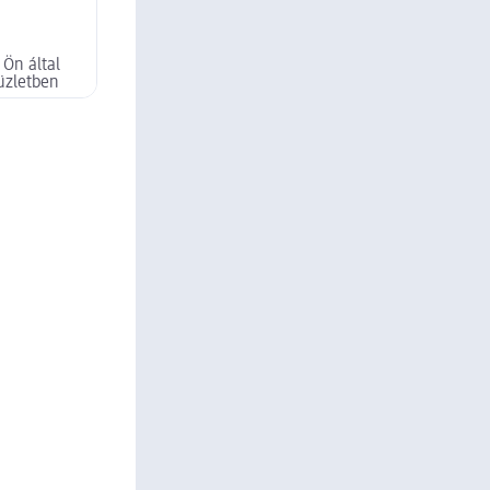
 Ön által
üzletben