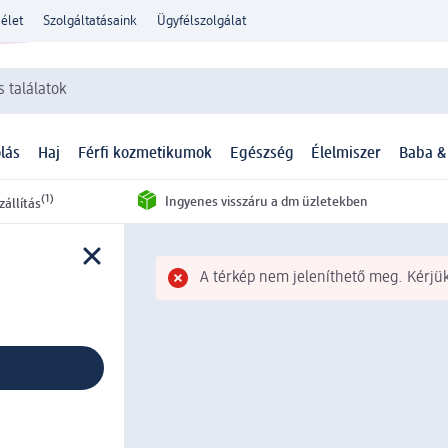
élet
Szolgáltatásaink
Ügyfélszolgálat
 találatok
lás
Haj
Férfi kozmetikumok
Egészség
Élelmiszer
Baba &
(1)
Ingyenes visszáru a dm üzletekben
zállítás
A térkép nem jeleníthető meg. Kérjük,