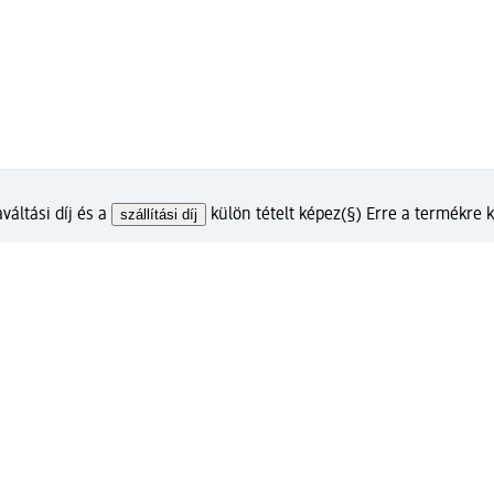
Bossányi Krisztina u. 2.
2100 Gödöllő
Távolság: 5,74 km
Holnap
9 órától
ismét várjuk
váltási díj és a
szállítási díj
külön tételt képez
(§) Erre a termékre
lunkkal?
m ügyfélfiókkal