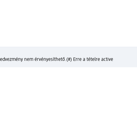
Fő út 190.
2120 Dunakeszi
Távolság: 12,23 km
Holnap
8 órától
ismét várjuk
 kedvezmény nem érvényesíthető.
(#) Erre a tételre active