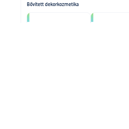
Bővített dekorkozmetika
Bourjois termékek
Essence termékek
L'Oreal dekorkozmetikai
Max Factor termék
termékek
Több megjelenítése
Bővített szépségápolás
Arcápolás termékek
Napozás és szolár
Testápolás termékek
Tisztálkodási term
Bővített egészség