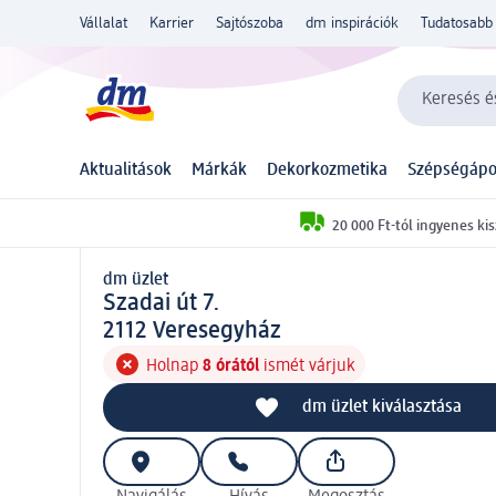
Vállalat
Karrier
Sajtószoba
dm inspirációk
Tudatosabb 
Keresés és
Aktualitások
Márkák
Dekorkozmetika
Szépségápo
20 000 Ft-tól ingyenes kis
dm üzlet
d m üzlet
Szadai út 7.
2 1 1 2
2112
Veresegyház
Holnap
8 órától
ismét várjuk
dm üzlet kiválasztása