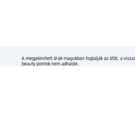
Erkel Ferenc tér 4.
2112 Veresegyház
Távolság: 2,06 km
Holnap
8 órától
ismét várjuk
A megjelenített árak magukban foglalják az áfát, a vissza
beauty pontok nem adhatók.
Mennyire elégedett az olda
Gyors és kényelmes vásárlás d