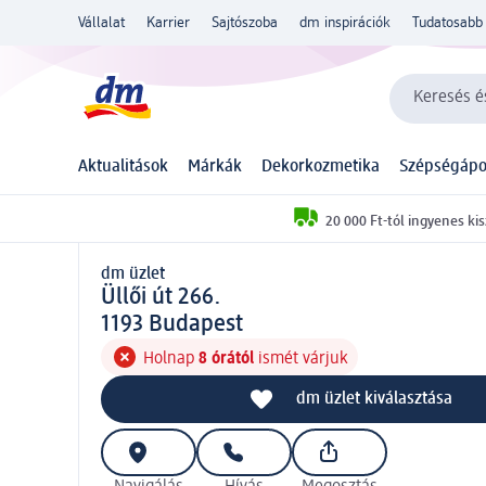
Vállalat
Karrier
Sajtószoba
dm inspirációk
Tudatosabb 
Keresés és
Aktualitások
Márkák
Dekorkozmetika
Szépségápo
20 000 Ft-tól ingyenes kis
dm üzlet
d m üzlet
Üllői út 266.
1 1 9 3
1193
Budapest
Holnap
8 órától
ismét várjuk
dm üzlet kiválasztása