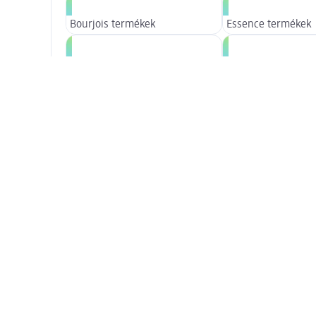
Bourjois termékek
Essence termékek
Max Factor termékek
NYX Professional 
Több megjelenítése
Bővített szépségápolás
Arcápolás termékek
Bővített parfümkín
Bővített haj
Hajápolás
Hajápolási kellékek
Bővített egészség