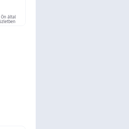
 Ön által
üzletben