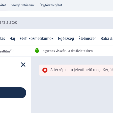
élet
Szolgáltatásaink
Ügyfélszolgálat
 találatok
lás
Haj
Férfi kozmetikumok
Egészség
Élelmiszer
Baba &
(1)
Ingyenes visszáru a dm üzletekben
zállítás
A térkép nem jeleníthető meg. Kérjük,