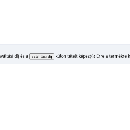
váltási díj és a
szállítási díj
külön tételt képez
(§) Erre a termékre
lunkkal?
m ügyfélfiókkal