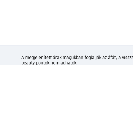
A megjelenített árak magukban foglalják az áfát, a vissza
beauty pontok nem adhatók.
Mennyire elégedett az olda
Gyors és kényelmes vásárlás d