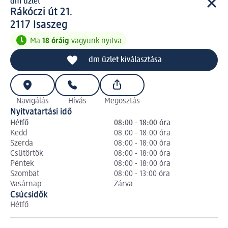
dm üzlet
d m üzlet
Rákóczi út 21.
2 1 1 7
2117
Isaszeg
Ma
18 óráig
vagyunk nyitva
dm üzlet kiválasztása
Navigálás
Hívás
Megosztás
Nyitvatartási idő
Hétfő
08:00 - 18:00 óra
Kedd
08:00 - 18:00 óra
Szerda
08:00 - 18:00 óra
Csütörtök
08:00 - 18:00 óra
Péntek
08:00 - 18:00 óra
Szombat
08:00 - 13:00 óra
Vasárnap
Zárva
Csúcsidők
Hétfő
Ke