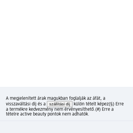
A megjelenített árak magukban foglalják az áfát, a
visszaváltási díj és a
szállítási díj
külön tételt képez
(§) Erre
a termékre kedvezmény nem érvényesíthető.
(#) Erre a
tételre active beauty pontok nem adhatók.