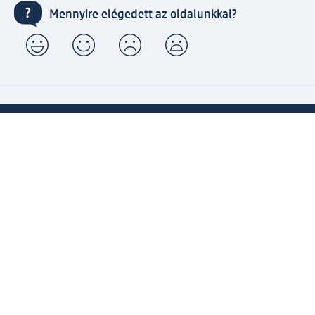
Mennyire elégedett az oldalunkkal?
Gyors és kényelmes vásárlás dm ügyfélfiókkal
⁽¹⁾ Ingyenes kiszállítás 20000 Ft-tól, valamint ingyenes
csomagátvétel Expressz átvétellel az Ön által választott
dm üzletben.
Kapcsolja össze active beauty és online shop-os fiókját és
élvezze előnyeit.
Megrendeléseit egyszerűen és gyorsan kezelheti.
Regisztráljon most!