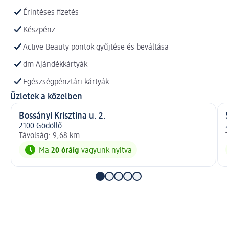
Érintéses fizetés
Készpénz
Active Beauty pontok gyűjtése és beváltása
dm Ajándékkártyák
Egészségpénztári kártyák
Üzletek a közelben
Bossányi Krisztina u. 2.
2100 Gödöllő
2
Távolság: 9,68 km
T
Ma
20 óráig
vagyunk nyitva