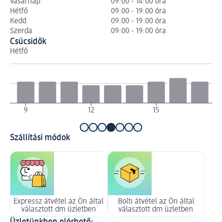
Vasárnap
09:00 - 14:00 óra
Hétfő
09:00 - 19:00 óra
Kedd
09:00 - 19:00 óra
Szerda
09:00 - 19:00 óra
Csúcsidők
Hétfő
Ke
9
12
15
1
Szállítási módok
Expressz átvétel az Ön által
Bolti átvétel az Ön által
választott dm üzletben
választott dm üzletben