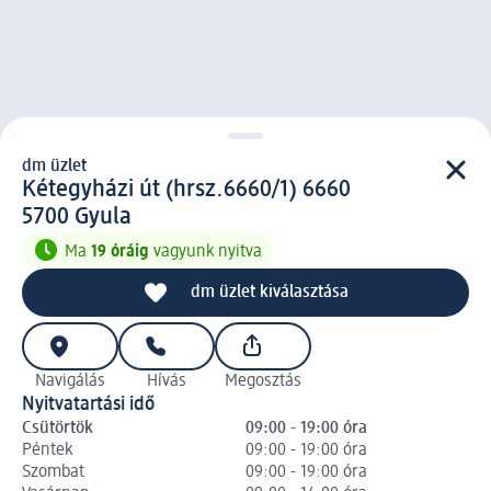
dm üzlet
d m üzlet
Kétegyházi út (hrsz.6660/1) 6660
5 7 0 0
5700
Gyula
Ma
19 óráig
vagyunk nyitva
dm üzlet kiválasztása
Navigálás
Hívás
Megosztás
Nyitvatartási idő
Csütörtök
09:00 - 19:00 óra
Péntek
09:00 - 19:00 óra
Szombat
09:00 - 19:00 óra