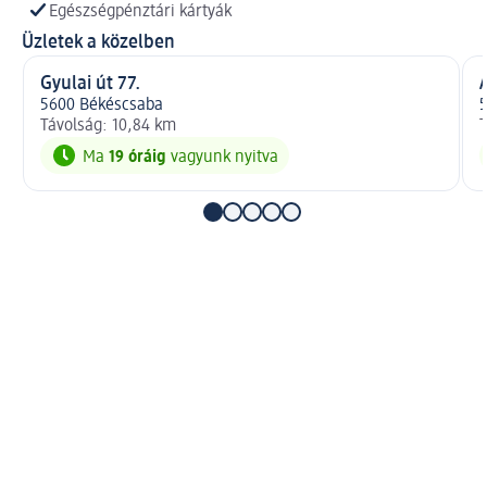
Egészségpénztári kártyák
Üzletek a közelben
Gyulai út 77.
5600 Békéscsaba
Távolság: 10,84 km
T
Ma
19 óráig
vagyunk nyitva