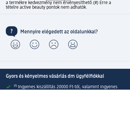
a termékre kedvezmény nem érvényesíthető.
(#) Erre a
tételre active beauty pontok nem adhatók.
Mennyire elégedett az oldalunkkal?
Gyors és kényelmes vásárlás dm ügyfélfiókkal
⁽¹⁾ Ingyenes kiszállítás 20000 Ft-tól, valamint ingyenes
csomagátvétel Expressz átvétellel az Ön által választott
dm üzletben.
Kapcsolja össze active beauty és online shop-os fiókját és
élvezze előnyeit.
Megrendeléseit egyszerűen és gyorsan kezelheti.