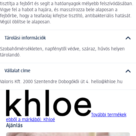
tisztítja a fejbőrt és segít a hatóanyagok mélyebb felszívódásában.
Vigye fel a habot a hajára, és masszírozza bele alaposan a
fejbőrbe, hogy a teafaolaj kifejtse tisztító, antibakteriális hatását.
Végül öblítse le alaposan.
Tárolási információk
Szobahőmérsékleten, napfénytől védve, száraz, hűvös helyen
tárolandó.
Vállalat címe
Valoris Kft. 2000 Szentendre Dobogókői út 4. hello@khloe.hu
További termékek
ebből a márkából: Khloé
Ajánlás