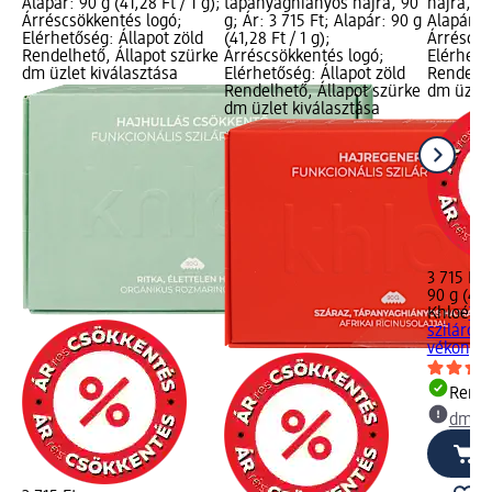
Alapár: 90 g (41,28 Ft / 1 g);
tápanyaghiányos hajra, 90
hajra, 90
Árréscsökkentés logó;
g; Ár: 3 715 Ft; Alapár: 90 g
Alapár: 9
Elérhetőség: Állapot zöld
(41,28 Ft / 1 g);
Árréscsö
Rendelhető, Állapot szürke
Árréscsökkentés logó;
Elérhető
dm üzlet kiválasztása
Elérhetőség: Állapot zöld
Rendelhe
Rendelhető, Állapot szürke
dm üzlet
dm üzlet kiválasztása
3 715 Ft
90 g (41,2
Khloé
Tér
szilárd 
vékonysz
Rende
dm üz