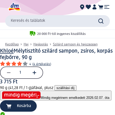
Keresés és találatok
20 000 Ft-tól ingyenes kiszállítás
Kezdőlap
Haj
Hajápolás
Szilárd sampon és hajszappan
Khloé
Mélytisztító szilárd sampon, zsíros, korpás
fejbőrre, 90 g
4
(
4 értékelés
)
3 715 Ft
90 g (41,28 Ft / 1 g)
áfával, plusz
szállítási díj
Mindig megéri
nem emelkedett 2026.02.07. óta
Kosárba