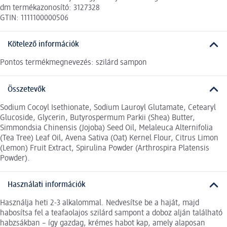
dm termékazonosító: 3127328
GTIN: 1111100000506
Kötelező információk
Pontos termékmegnevezés: szilárd sampon
Összetevők
Sodium Cocoyl Isethionate, Sodium Lauroyl Glutamate, Cetearyl
Glucoside, Glycerin, Butyrospermum Parkii (Shea) Butter,
Simmondsia Chinensis (Jojoba) Seed Oil, Melaleuca Alternifolia
(Tea Tree) Leaf Oil, Avena Sativa (Oat) Kernel Flour, Citrus Limon
(Lemon) Fruit Extract, Spirulina Powder (Arthrospira Platensis
Powder).
Használati információk
Használja heti 2-3 alkalommal. Nedvesítse be a haját, majd
habosítsa fel a teafaolajos szilárd sampont a doboz alján található
habzsákban – így gazdag, krémes habot kap, amely alaposan