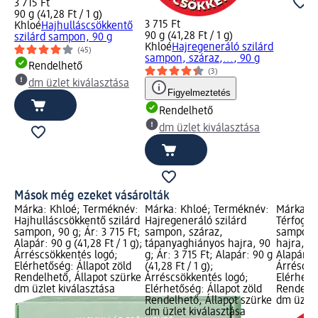
3 715 Ft
90 g (41,28 Ft / 1 g)
3 715 Ft
Khloé
Hajhulláscsökkentő
90 g (41,28 Ft / 1 g)
szilárd sampon, 90 g
Khloé
Hajregeneráló szilárd
(45)
sampon, száraz,..., 90 g
Rendelhető
(3)
dm üzlet kiválasztása
Figyelmeztetés
Rendelhető
dm üzlet kiválasztása
Mások még ezeket vásárolták
Márka: Khloé; Terméknév:
Márka: Khloé; Terméknév:
Márka: K
Hajhulláscsökkentő szilárd
Hajregeneráló szilárd
Térfogat
sampon, 90 g; Ár: 3 715 Ft;
sampon, száraz,
sampon, 
Alapár: 90 g (41,28 Ft / 1 g);
tápanyaghiányos hajra, 90
hajra, 90
Árréscsökkentés logó;
g; Ár: 3 715 Ft; Alapár: 90 g
Alapár: 9
Elérhetőség: Állapot zöld
(41,28 Ft / 1 g);
Árréscsö
Rendelhető, Állapot szürke
Árréscsökkentés logó;
Elérhető
dm üzlet kiválasztása
Elérhetőség: Állapot zöld
Rendelhe
Rendelhető, Állapot szürke
dm üzlet
dm üzlet kiválasztása