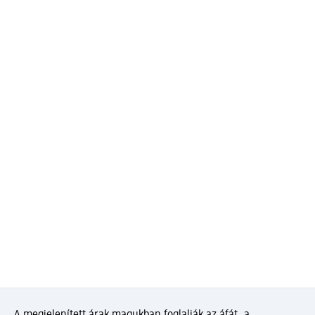
A megjelenített árak magukban foglalják az áfát, a