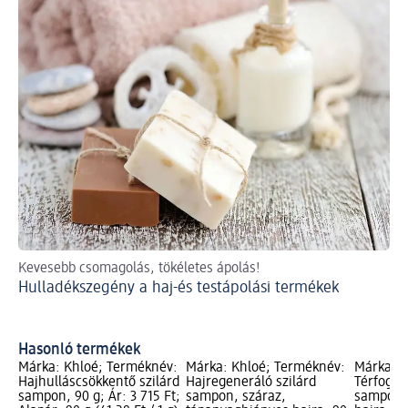
Kevesebb csomagolás, tökéletes ápolás!
Fe
Hulladékszegény a haj-és testápolási termékek
szi
Sz
te
Hasonló termékek
Márka: Khloé; Terméknév:
Márka: Khloé; Terméknév:
Márka: K
Hajhulláscsökkentő szilárd
Hajregeneráló szilárd
Térfogat
sampon, 90 g; Ár: 3 715 Ft;
sampon, száraz,
sampon, 