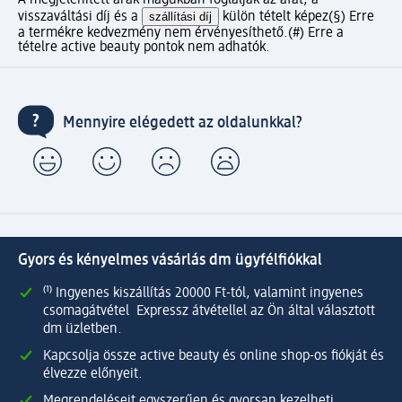
visszaváltási díj és a
szállítási díj
külön tételt képez
(§) Erre
a termékre kedvezmény nem érvényesíthető.
(#) Erre a
tételre active beauty pontok nem adhatók.
Mennyire elégedett az oldalunkkal?
Gyors és kényelmes vásárlás dm ügyfélfiókkal
⁽¹⁾ Ingyenes kiszállítás 20000 Ft-tól, valamint ingyenes
csomagátvétel Expressz átvétellel az Ön által választott
dm üzletben.
Kapcsolja össze active beauty és online shop-os fiókját és
élvezze előnyeit.
Megrendeléseit egyszerűen és gyorsan kezelheti.