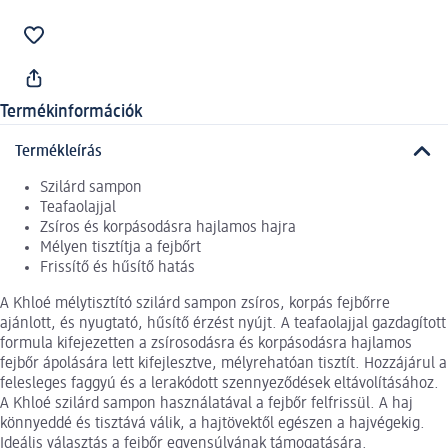
Termékinformációk
Termékleírás
Szilárd sampon
Teafaolajjal
Zsíros és korpásodásra hajlamos hajra
Mélyen tisztítja a fejbőrt
Frissítő és hűsítő hatás
A Khloé mélytisztító szilárd sampon zsíros, korpás fejbőrre
ajánlott, és nyugtató, hűsítő érzést nyújt. A teafaolajjal gazdagított
formula kifejezetten a zsírosodásra és korpásodásra hajlamos
fejbőr ápolására lett kifejlesztve, mélyrehatóan tisztít. Hozzájárul a
felesleges faggyú és a lerakódott szennyeződések eltávolításához.
A Khloé szilárd sampon használatával a fejbőr felfrissül. A haj
könnyeddé és tisztává válik, a hajtövektől egészen a hajvégekig.
Ideális választás a fejbőr egyensúlyának támogatására.