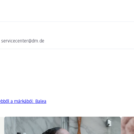
e servicecenter@dm.de
ebből a márkából: Balea