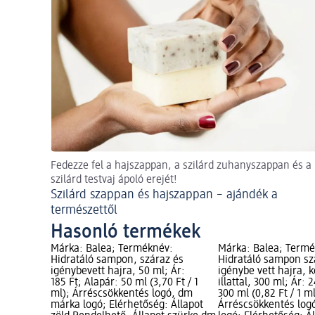
Fedezze fel a hajszappan, a szilárd zuhanyszappan és a
szilárd testvaj ápoló erejét!
Szilárd szappan és hajszappan – ajándék a
természettől
Hasonló termékek
Márka: Balea; Terméknév:
Márka: Balea; Term
Hidratáló sampon, száraz és
Hidratáló sampon sz
igénybevett hajra, 50 ml; Ár:
igénybe vett hajra, 
185 Ft; Alapár: 50 ml (3,70 Ft / 1
illattal, 300 ml; Ár: 
ml); Árréscsökkentés logó, dm
300 ml (0,82 Ft / 1 ml
márka logó; Elérhetőség: Állapot
Árréscsökkentés log