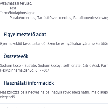
Alkalmazási terület:
Test
Terméktulajdonságok:
Parabénmentes, Tartósítószer mentes, Parafinmentes/ásván
Figyelmeztető adat
Gyermekektől távol tartandó. Szembe és nyálkahártyára ne kerüljö
Összetevők
Sodium Coco – Sulfate, Sodium Cocoyl Isethionate, Citric Acid, Pa
Hexylcinnamaldehyd, CI 77007
Használati információk
Masszírozza be a nedves hajba, hagyja rövid ideig hatni, majd alap
elegendő.