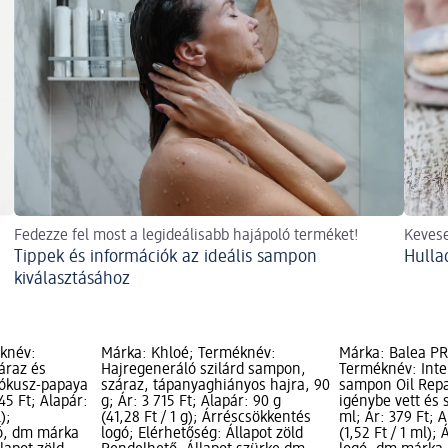
Fedezze fel most a legideálisabb hajápoló terméket!
Kevese
Tippek és információk az ideális sampon
Hulla
kiválasztásához
éknév:
Márka: Khloé; Terméknév:
Márka: Balea P
áraz és
Hajregeneráló szilárd sampon,
Terméknév: Inte
kókusz-papaya
száraz, tápanyaghiányos hajra, 90
sampon Oil Repa
245 Ft; Alapár:
g; Ár: 3 715 Ft; Alapár: 90 g
igénybe vett és 
);
(41,28 Ft / 1 g); Árréscsökkentés
ml; Ár: 379 Ft; 
ó, dm márka
logó; Elérhetőség: Állapot zöld
(1,52 Ft / 1 ml);