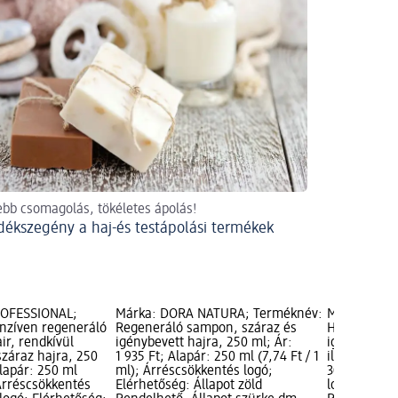
bb csomagolás, tökéletes ápolás!
dékszegény a haj-és testápolási termékek
ROFESSIONAL;
Márka: DORA NATURA; Terméknév:
Márka: Bale
nzíven regeneráló
Regeneráló sampon, száraz és
Hidratáló b
ir, rendkívül
igénybevett hajra, 250 ml; Ár:
igénybe vet
száraz hajra, 250
1 935 Ft; Alapár: 250 ml (7,74 Ft / 1
illattal, 300
Alapár: 250 ml
ml); Árréscsökkentés logó;
300 ml (1,16
 Árréscsökkentés
Elérhetőség: Állapot zöld
logó; Elérhe