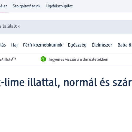
élet
Szolgáltatásaink
Ügyfélszolgálat
 találatok
lás
Haj
Férfi kozmetikumok
Egészség
Élelmiszer
Baba &
(1)
Ingyenes visszáru a dm üzletekben
zállítás
lime illattal, normál és szár