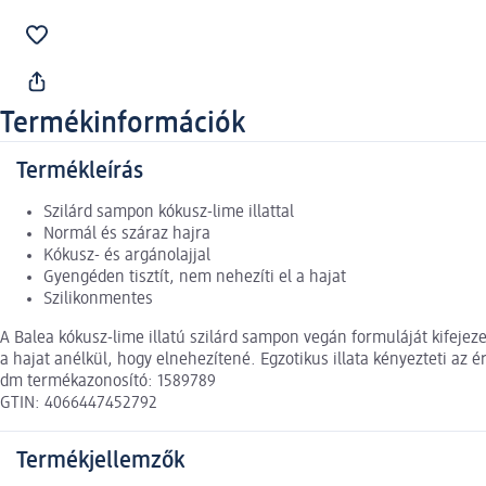
Termékinformációk
Termékleírás
Szilárd sampon kókusz-lime illattal
Normál és száraz hajra
Kókusz- és argánolajjal
Gyengéden tisztít, nem nehezíti el a hajat
Szilikonmentes
A Balea kókusz-lime illatú szilárd sampon vegán formuláját kifejezet
a hajat anélkül, hogy elnehezítené. Egzotikus illata kényezteti az é
dm termékazonosító: 1589789
GTIN: 4066447452792
Termékjellemzők