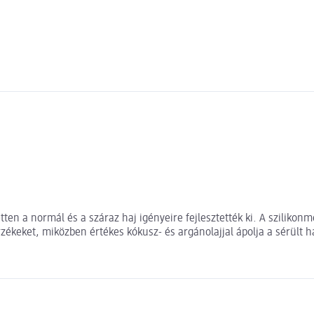
ten a normál és a száraz haj igényeire fejlesztették ki. A szilikonm
rzékeket, miközben értékes kókusz- és argánolajjal ápolja a sérült h