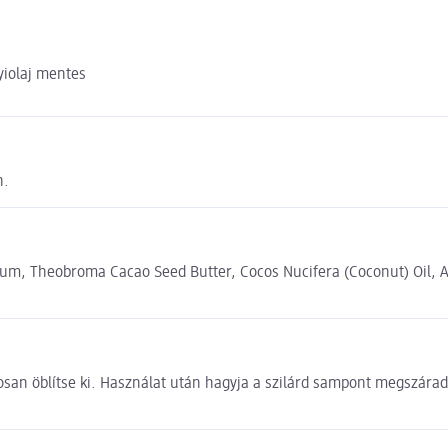
yiolaj mentes
n.
rfum, Theobroma Cacao Seed Butter, Cocos Nucifera (Coconut) Oil, A
osan öblítse ki. Használat után hagyja a szilárd sampont megszárad