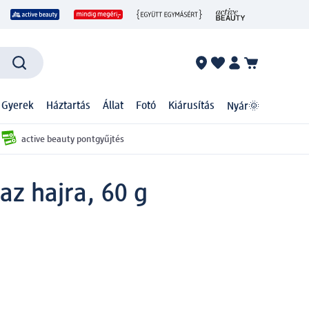
 Gyerek
Háztartás
Állat
Fotó
Kiárusítás
Nyár🌞
active beauty pontgyűjtés
az hajra, 60 g