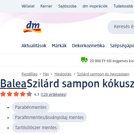
Vállalat
Karrier
Sajtószoba
dm inspirációk
Tudatosabb 
Keresés és
Aktualitások
Márkák
Dekorkozmetika
Szépségápo
20 000 Ft-tól ingyenes kis
Kezdőlap
Haj
Hajápolás
Szilárd sampon és hajszappan
Balea
Szilárd sampon kókusz-
4.3
(
120 értékelés
)
Parabénmentes
Parafinmentes/ásványiolaj mentes
Tartósítószer mentes