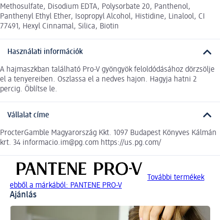
Methosulfate, Disodium EDTA, Polysorbate 20, Panthenol,
Panthenyl Ethyl Ether, Isopropyl Alcohol, Histidine, Linalool, CI
77491, Hexyl Cinnamal, Silica, Biotin
Használati információk
A hajmaszkban található Pro-V gyöngyök feloldódásához dörzsölje
el a tenyereiben. Oszlassa el a nedves hajon. Hagyja hatni 2
percig. Öblítse le.
Vállalat címe
ProcterGamble Magyarország Kkt. 1097 Budapest Könyves Kálmán
krt. 34 informacio.im@pg.com https://us.pg.com/
További termékek
ebből a márkából: PANTENE PRO-V
Ajánlás