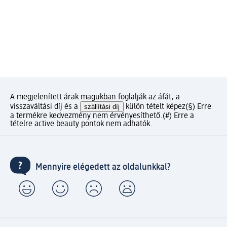
A megjelenített árak magukban foglalják az áfát, a
visszaváltási díj és a
szállítási díj
külön tételt képez
(§) Erre
a termékre kedvezmény nem érvényesíthető.
(#) Erre a
tételre active beauty pontok nem adhatók.
Mennyire elégedett az oldalunkkal?