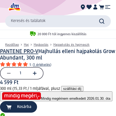
Keresés és találatok
20 000 Ft-tól ingyenes kiszállítás
Kezdőlap
Haj
Hajápolás
Hajpakolás és hajmaszk
PANTENE PRO-V
Hajhullás elleni hajpakolás Grow
Abundant, 300 ml
5
(
1 értékelés
)
4 599 Ft
300 ml (15,33 Ft / 1 ml)
áfával, plusz
szállítási díj
Mindig megéri
nem emelkedett 2026.01.30. óta
Kosárba