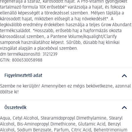
regenerálja a száraz, károsodott hajat. A Pro-vitamin gyöngyöket
tartalmazó formula 10X erősebbé* varázsolja a hajat, és fokozza
ellenálló képességét a töredezéssel szemben. Mélyen táplálja a
károsodott hajat, miközben elősegít a haj növekedését*. A
legkiválóbb eredmény érdekében használja a teljes Grow Abundant
termékcsaládot. *Hosszabb, erősebb haj a hajformázás okozta
károsodással szemben, a Pantene Volume/Aqualight/Clarify
samponok használatához képest. Sűrűbb, dúsabb haj klinikai
vizsgálat alapján a placebóval szemben.
dm termékazonosító: 3121239
GTIN: 8006530058988
Figyelmeztető adat
Szembe ne kerüljön! Amennyiben ez mégis bekövetkezne, azonnal
öblítse ki!
Összetevők
Aqua, Cetyl Alcohol, Stearamidopropyl Dimethylamine, Stearyl
Alcohol, Bis-Aminopropyl Dimethicone, Glutamic Acid, Benzyl
Alcohol, Sodium Benzoate, Parfum, Citric Acid, Behentrimonium