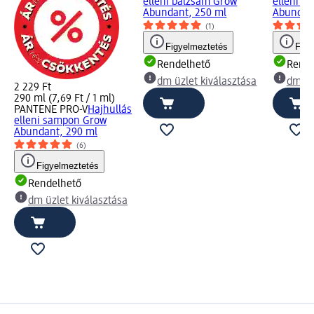
elleni balzsam Grow
elleni s
Abundant, 250 ml
Abundant
(1)
Figyelmeztetés
Figy
Rendelhető
Rende
dm üzlet kiválasztása
dm üz
2 229 Ft
290 ml (7,69 Ft / 1 ml)
PANTENE PRO-V
Hajhullás
elleni sampon Grow
Abundant, 290 ml
(6)
Figyelmeztetés
Rendelhető
dm üzlet kiválasztása