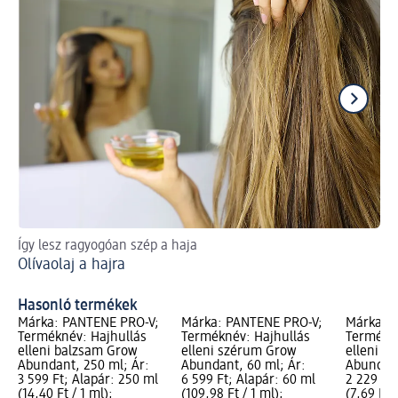
Így lesz ragyogóan szép a haja
Szé
Olívaolaj a hajra
In
Hasonló termékek
Márka: PANTENE PRO-V;
Márka: PANTENE PRO-V;
Márka: 
Terméknév: Hajhullás
Terméknév: Hajhullás
Termékné
elleni balzsam Grow
elleni szérum Grow
elleni s
Abundant, 250 ml; Ár:
Abundant, 60 ml; Ár:
Abundant
3 599 Ft; Alapár: 250 ml
6 599 Ft; Alapár: 60 ml
2 229 Ft
(14,40 Ft / 1 ml);
(109,98 Ft / 1 ml);
(7,69 Ft /