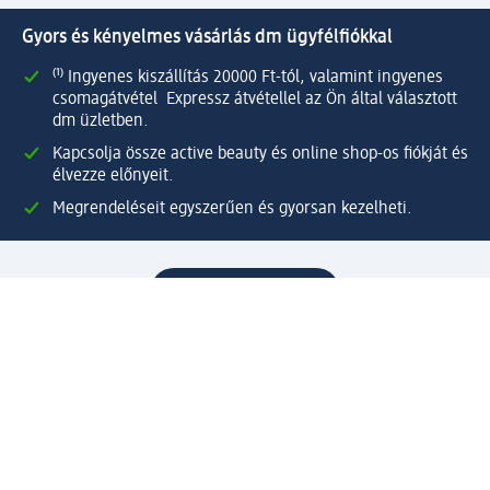
Gyors és kényelmes vásárlás dm ügyfélfiókkal
⁽¹⁾ Ingyenes kiszállítás 20000 Ft-tól, valamint ingyenes
csomagátvétel Expressz átvétellel az Ön által választott
dm üzletben.
Kapcsolja össze active beauty és online shop-os fiókját és
élvezze előnyeit.
Megrendeléseit egyszerűen és gyorsan kezelheti.
Regisztráljon most!
Kérdések és válaszok
Szolgáltatások
Ügyfélszolgálat
Fizetési lehetőségek
Szállítási és átvételi lehetőségek
Visszaküldés, visszatérítés
Hibás termék reklamáció
Csomagkövetés