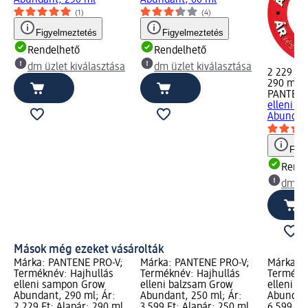
Abundant, 250 ml
Abundant, 60 ml
(1)
(4)
Figyelmeztetés
Figyelmeztetés
Rendelhető
Rendelhető
dm üzlet kiválasztása
dm üzlet kiválasztása
2 229 Ft
290 ml (7
PANTENE
elleni s
Abundan
Figy
Rende
dm üz
Mások még ezeket vásárolták
Márka: PANTENE PRO-V;
Márka: PANTENE PRO-V;
Márka: 
Terméknév: Hajhullás
Terméknév: Hajhullás
Termékné
elleni sampon Grow
elleni balzsam Grow
elleni s
Abundant, 290 ml; Ár:
Abundant, 250 ml; Ár:
Abundant
2 229 Ft; Alapár: 290 ml
3 599 Ft; Alapár: 250 ml
6 599 Ft;