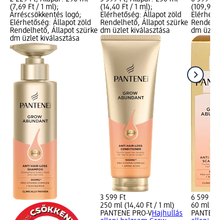
(7,69 Ft / 1 ml);
(14,40 Ft / 1 ml);
(109,98 F
Árréscsökkentés logó;
Elérhetőség: Állapot zöld
Elérhető
Elérhetőség: Állapot zöld
Rendelhető, Állapot szürke
Rendelhe
Rendelhető, Állapot szürke
dm üzlet kiválasztása
dm üzlet
dm üzlet kiválasztása
3 599 Ft
6 599 Ft
250 ml (14,40 Ft / 1 ml)
60 ml (10
PANTENE PRO-V
Hajhullás
PANTENE