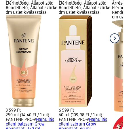
Elérhetőség: Állapot zöld
Elérhetőség: Állapot zöld
Árréscsö
Rendelhető, Állapot szürke
Rendelhető, Állapot szürke
Elérhető
dm üzlet kiválasztása
dm üzlet kiválasztása
Rendelhe
dm üzlet
3 599 Ft
6 599 Ft
250 ml (14,40 Ft / 1 ml)
60 ml (109,98 Ft / 1 ml)
PANTENE PRO-V
Hajhullás
PANTENE PRO-V
Hajhullás
elleni balzsam Grow
elleni szérum Grow