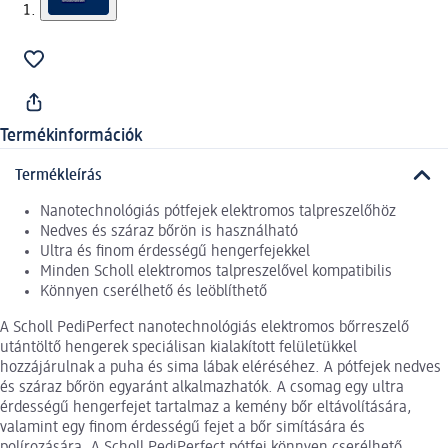
Termékinformációk
Termékleírás
Nanotechnológiás pótfejek elektromos talpreszelőhöz
Nedves és száraz bőrön is használható
Ultra és finom érdességű hengerfejekkel
Minden Scholl elektromos talpreszelővel kompatibilis
Könnyen cserélhető és leöblíthető
A Scholl PediPerfect nanotechnológiás elektromos bőrreszelő
utántöltő hengerek speciálisan kialakított felületükkel
hozzájárulnak a puha és sima lábak eléréséhez. A pótfejek nedves
és száraz bőrön egyaránt alkalmazhatók. A csomag egy ultra
érdességű hengerfejet tartalmaz a kemény bőr eltávolítására,
valamint egy finom érdességű fejet a bőr simítására és
polírozására. A Scholl PediPerfect pótfej könnyen cserélhető,