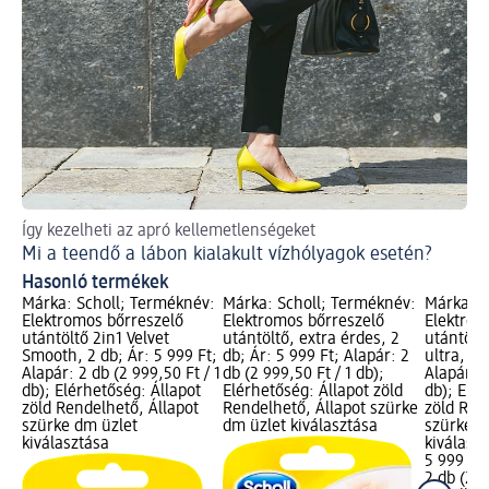
Így kezelheti az apró kellemetlenségeket
Ti
Mi a teendő a lábon kialakult vízhólyagok esetén?
Mi
Hasonló termékek
Márka: Scholl; Terméknév:
Márka: Scholl; Terméknév:
Márka: S
Elektromos bőrreszelő
Elektromos bőrreszelő
Elektrom
utántöltő 2in1 Velvet
utántöltő, extra érdes, 2
utántölt
Smooth, 2 db; Ár: 5 999 Ft;
db; Ár: 5 999 Ft; Alapár: 2
ultra, 2 
Alapár: 2 db (2 999,50 Ft / 1
db (2 999,50 Ft / 1 db);
Alapár: 2
db); Elérhetőség: Állapot
Elérhetőség: Állapot zöld
db); Elér
zöld Rendelhető, Állapot
Rendelhető, Állapot szürke
zöld Ren
szürke dm üzlet
dm üzlet kiválasztása
szürke d
kiválasztása
kiválasz
5 999 Ft
2 db (2 9