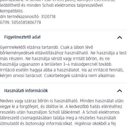
leöblíthető és minden Scholl elektromos talpreszelővel
kompatibilis.
dm termékazonosító: 3120718
GTIN: 5056585806778
Figyelmeztető adat
Gyermekektől elzárva tartandó. Csak a lábon lévő
bőrkeményedések eltávolításához használható. Ne használja a test
más részein. Ne használja sérült vagy irritált bőrön, és ne
használja ugyanazon a területen 3–4 másodpercnél tovább.
Irritáció esetén hagyja abba a használatot. Ha az irritáció fennáll,
kérjen orvosi tanácsot. Cukorbetegek számára nem alkalmas.
Használati információk
Nedves vagy száraz bőrön is használható. Minden használat után
vegye ki a forgófejet, és öblítse le. A kedvezőbb hatás eléréséhez
reszelés után használjon Scholl lábkrémet. A Scholl elektromos
lábreszelő csomagolásában találja meg a részletes használati
útmutatót és biztonsági információkat. Higiéniai okokból a fej