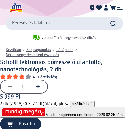
Keresés és találatok
20 000 Ft-tól ingyenes kiszállítás
Kezdőlap
Szépségápolás
Lábápolás
Bőrkeményedés elleni eszközök
Scholl
Elektromos bőrreszelő utántöltő,
nanotechnológiás, 2 db
4
(
1 értékelés
)
5 999 Ft
2 db (2 999,50 Ft / 1 db)
áfával, plusz
szállítási díj
Mindig megéri
nem emelkedett 2026.02.25. óta
Kosárba