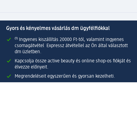
Gyors és kényelmes vásárlás dm ügyfélfiókkal
⁽¹⁾ Ingyenes kiszállítás 20000 Ft-tól, valamint ingyenes
csomagátvétel Expressz átvétellel az Ön által választott
dm üzletben.
Kapcsolja össze active beauty és online shop-os fiókját és
élvezze előnyeit.
Megrendeléseit egyszerűen és gyorsan kezelheti.
Regisztráljon most!
Kérdések és válaszok
Szolgáltatások
Ügyfélszolgálat
Fizetési lehetőségek