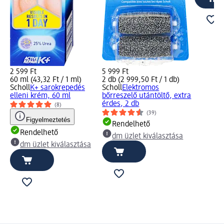
2 599 Ft
5 999 Ft
60 ml (43,32 Ft / 1 ml)
2 db (2 999,50 Ft / 1 db)
Scholl
K+ sarokrepedés
Scholl
Elektromos
elleni krém, 60 ml
bőrreszelő utántöltő, extra
érdes, 2 db
(8)
(39)
Figyelmeztetés
Rendelhető
Rendelhető
dm üzlet kiválasztása
dm üzlet kiválasztása