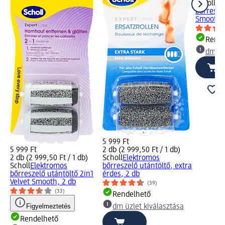
Scholl
El
bőrresze
Smooth,.
Rende
dm üz
5 999 Ft
5 999 Ft
2 db (2 999,50 Ft / 1 db)
2 db (2 999,50 Ft / 1 db)
Scholl
Elektromos
Scholl
Elektromos
bőrreszelő utántöltő, extra
bőrreszelő utántöltő 2in1
érdes, 2 db
Velvet Smooth, 2 db
(39)
(33)
Rendelhető
Figyelmeztetés
dm üzlet kiválasztása
Rendelhető