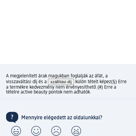
A megjelenített árak magukban foglalják az áfát, a
visszaváltási díj és a
szállítási díj
külön tételt képez
(§) Erre
a termékre kedvezmény nem érvényesíthető.
(#) Erre a
tételre active beauty pontok nem adhatók.
Mennyire elégedett az oldalunkkal?