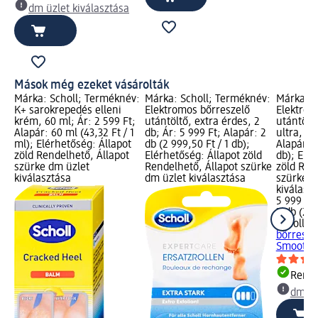
dm üzlet kiválasztása
Mások még ezeket vásárolták
Márka: Scholl; Terméknév:
Márka: Scholl; Terméknév:
Márka: S
K+ sarokrepedés elleni
Elektromos bőrreszelő
Elektrom
krém, 60 ml; Ár: 2 599 Ft;
utántöltő, extra érdes, 2
utántölt
Alapár: 60 ml (43,32 Ft / 1
db; Ár: 5 999 Ft; Alapár: 2
ultra, 2 
ml); Elérhetőség: Állapot
db (2 999,50 Ft / 1 db);
Alapár: 2
zöld Rendelhető, Állapot
Elérhetőség: Állapot zöld
db); Elér
szürke dm üzlet
Rendelhető, Állapot szürke
zöld Ren
kiválasztása
dm üzlet kiválasztása
szürke d
kiválasz
5 999 Ft
2 db (2 9
Scholl
El
bőrresze
Smooth,.
Rende
dm üz