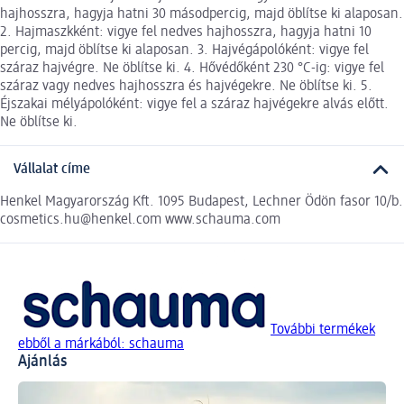
hajhosszra, hagyja hatni 30 másodpercig, majd öblítse ki alaposan.
2. Hajmaszkként: vigye fel nedves hajhosszra, hagyja hatni 10
percig, majd öblítse ki alaposan. 3. Hajvégápolóként: vigye fel
száraz hajvégre. Ne öblítse ki. 4. Hővédőként 230 °C-ig: vigye fel
száraz vagy nedves hajhosszra és hajvégekre. Ne öblítse ki. 5.
Éjszakai mélyápolóként: vigye fel a száraz hajvégekre alvás előtt.
Ne öblítse ki.
Vállalat címe
Henkel Magyarország Kft. 1095 Budapest, Lechner Ödön fasor 10/b.
cosmetics.hu@henkel.com www.schauma.com
További termékek
ebből a márkából: schauma
Ajánlás