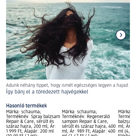
Adunk néhány tippet, hogy ismét egészséges legyen a hajad.
A n
Így bánj el a töredezett hajvégekkel
a 
Na
Hasonló termékek
Márka: schauma;
Márka: schauma;
Márka: 
Terméknév: Spray balzsam
Terméknév: Regeneráló
Termékn
Repair & Care, sérült és
sampon Repair & Care,
balzsam 
száraz hajra, 200 ml; Ár:
sérült és száraz hajra, 400
ml; Ár: 1
1 999 Ft; Alapár: 200 ml
ml; Ár: 989 Ft; Alapár: 400
ml (4,60 