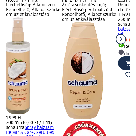
(10,00 Ft / 1 ml);
ml (2,47 Ft / 1 ml);
Elérhető
Elérhetőség: Állapot zöld
Árréscsökkentés logó;
Rendelhe
Rendelhető, Állapot szürke
Elérhetőség: Állapot zöld
dm üzlet
dm üzlet kiválasztása
Rendelhető, Állapot szürke
1 149 Ft
dm üzlet kiválasztása
250 ml (4
schaum
balzsam 
ml
Rende
dm üz
1 999 Ft
200 ml (10,00 Ft / 1 ml)
schauma
Spray balzsam
Repair & Care, sérült és