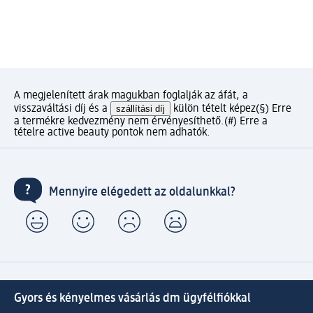
A megjelenített árak magukban foglalják az áfát, a
visszaváltási díj és a
szállítási díj
külön tételt képez
(§) Erre
a termékre kedvezmény nem érvényesíthető.
(#) Erre a
tételre active beauty pontok nem adhatók.
Mennyire elégedett az oldalunkkal?
Gyors és kényelmes vásárlás dm ügyfélfiókkal