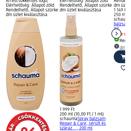
Árréscsökkentés logó;
Elérhetőség: Állapot zöld
Rendelhe
Elérhetőség: Állapot zöld
Rendelhető, Állapot szürke
dm üzlet
Rendelhető, Állapot szürke
dm üzlet kiválasztása
1 149 Ft
dm üzlet kiválasztása
250 ml (4
schaum
balzsam 
ml
Rende
dm üz
1 999 Ft
200 ml (10,00 Ft / 1 ml)
schauma
Spray balzsam
Repair & Care, sérült és
száraz..., 200 ml