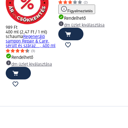
(2)
Figyelmeztetés
Rendelhető
dm üzlet kiválasztása
989 Ft
400 ml (2,47 Ft / 1 ml)
schauma
Regeneráló
sampon Repair & Care,
sérült és száraz..., 400 ml
(3)
Rendelhető
dm üzlet kiválasztása