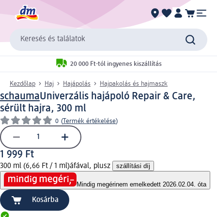
Keresés és találatok
20 000 Ft-tól ingyenes kiszállítás
Kezdőlap
Haj
Hajápolás
Hajpakolás és hajmaszk
schauma
Univerzális hajápoló Repair & Care,
sérült hajra, 300 ml
0
(
Termék értékelése
)
1 999 Ft
300 ml (6,66 Ft / 1 ml)
áfával, plusz
szállítási díj
Mindig megéri
nem emelkedett 2026.02.04. óta
Kosárba