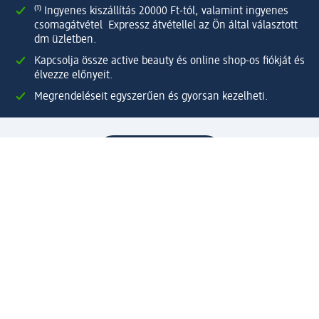
⁽¹⁾ Ingyenes kiszállítás 20000 Ft-tól, valamint ingyenes
csomagátvétel Expressz átvétellel az Ön által választott
dm üzletben.
Kapcsolja össze active beauty és online shop-os fiókját és
élvezze előnyeit.
Megrendeléseit egyszerűen és gyorsan kezelheti.
Regisztráljon most!
Kérdések és válaszok
Szolgáltatások
Ügyfélszolgálat
Fizetési lehetőségek
Szállítási és átvételi lehetőségek
Visszaküldés, visszatérítés
Hibás termék reklamáció
Csomagkövetés
Vállalatról