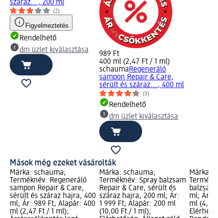
száraz..., 200 ml
(2)
Figyelmeztetés
Rendelhető
dm üzlet kiválasztása
989 Ft
400 ml (2,47 Ft / 1 ml)
schauma
Regeneráló
sampon Repair & Care,
sérült és száraz..., 400 ml
(3)
Rendelhető
dm üzlet kiválasztása
Mások még ezeket vásárolták
Márka: schauma;
Márka: schauma;
Márka: 
Terméknév: Regeneráló
Terméknév: Spray balzsam
Termékn
sampon Repair & Care,
Repair & Care, sérült és
balzsam 
sérült és száraz hajra, 400
száraz hajra, 200 ml; Ár:
ml; Ár: 1
ml; Ár: 989 Ft; Alapár: 400
1 999 Ft; Alapár: 200 ml
ml (4,60 
ml (2,47 Ft / 1 ml);
(10,00 Ft / 1 ml);
Elérhető