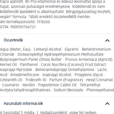
hajra ajánlott. B5 Pro-vitaminnal és kókusz-kivonattal ápolja a
hajat, azonnali puhaságot eredményezve. Kiöblítendő és nem
kiöblítendő ápolóként is alkalmazható. Bőrgyógyászatilag tesztelt,
vegán* formula. *állati eredetű összetevőktől mentes
dm termékazonosító: 3118260
GTIN: 9000101766721
Összetevők
Aqua (Water, Eau) · Cetearyl Alcohol · Glycerin · Behentrimonium
Chloride · Distearoylethyl Hydroxyethylmonium Methosulfate ·
Butyrospermum Parkii (Shea) Butter · Prunus Armeniaca (Apricot)
Kernel Oil · Panthenol · Cocos Nucifera (Coconut) Fruit Extract ·
Isopropyl Myristate · Behenamidopropyl Dimethylamine · Lactic
Acid · Amodimethicone · Isopropyl Alcohol · Propylene Glycol ·
Ceteareth-20 · Trideceth-10 · Parfum (Fragrance) · Hexyl Cinnamal
· Coumarin · Vanillin · Pogostemon Cablin Oil · Tetramethyl
Acetyloctahydronaphthalenes · Sodium Benzoate · Phenoxyethanol
Használati információk
A használat 5 módja: 1. Hajbalzsamként: vigye fel nedves