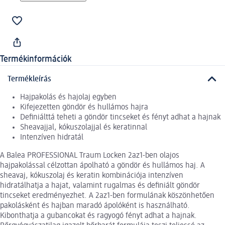
Termékinformációk
Termékleírás
Hajpakolás és hajolaj egyben
Kifejezetten göndör és hullámos hajra
Definiálttá teheti a göndör tincseket és fényt adhat a hajnak
Sheavajjal, kókuszolajjal és keratinnal
Intenzíven hidratál
A Balea PROFESSIONAL Traum Locken 2az1-ben olajos
hajpakolással célzottan ápolható a göndör és hullámos haj. A
sheavaj, kókuszolaj és keratin kombinációja intenzíven
hidratálhatja a hajat, valamint rugalmas és definiált göndör
tincseket eredményezhet. A 2az1-ben formulának köszönhetően
pakolásként és hajban maradó ápolóként is használható.
Kibonthatja a gubancokat és ragyogó fényt adhat a hajnak.