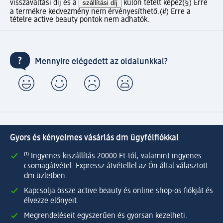
visszaváltási díj és a
szállítási díj
külön tételt képez
(§) Erre
a termékre kedvezmény nem érvényesíthető.
(#) Erre a
tételre active beauty pontok nem adhatók.
Mennyire elégedett az oldalunkkal?
Gyors és kényelmes vásárlás dm ügyfélfiókkal
⁽¹⁾ Ingyenes kiszállítás 20000 Ft-tól, valamint ingyenes
csomagátvétel Expressz átvétellel az Ön által választott
dm üzletben.
Kapcsolja össze active beauty és online shop-os fiókját és
élvezze előnyeit.
Megrendeléseit egyszerűen és gyorsan kezelheti.