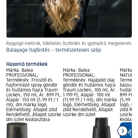
Ragyogó melírok, tökéletes őszfedés és gyönyörű megjelenés
Fon
Balayage hajfestés – természetesen szép
Co
Hasonló termékek
Márka: Balea
Márka: Balea
Márka: a
PROFESSIONAL;
PROFESSIONAL;
NATURKO
Terméknév: Frissítő és
Terméknév: Hajápoló olaj
Termékné
hajformázó spray göndör
göndör és hullámos hajra
balzsam 
és hullámos hajra Traum
Traum Locken, 100 ml; Ár:
hullámos
Locken, 150 ml; Ár: 899 Ft;
1 199 Ft; Alapár: 100 ml
899 Ft; 
Alapár: 150 ml (5,99 Ft / 1
(11,99 Ft / 1 ml); dm márka
(5,99 Ft
ml); dm márka logó;
logó; Elérhetőség: Állapot
logó; Elé
Elérhetőség: Állapot zöld
zöld Rendelhető, Állapot
zöld Ren
Rendelhető, Állapot szürke
szürke dm üzlet
szürke d
dm üzlet kiválasztása
kiválasz