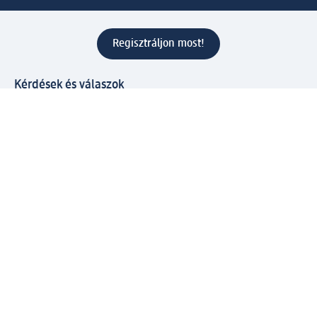
Regisztráljon most!
Kérdések és válaszok
Szolgáltatások
Ügyfélszolgálat
Fizetési lehetőségek
Szállítási és átvételi lehetőségek
Visszaküldés, visszatérítés
Hibás termék reklamáció
Csomagkövetés
Vállalatról
Vállalat
Vállalati felelősségvállalás
Karrier
Sajtószoba
Díjaink
Támogatási stratégia
Kiemelt kategóriáink