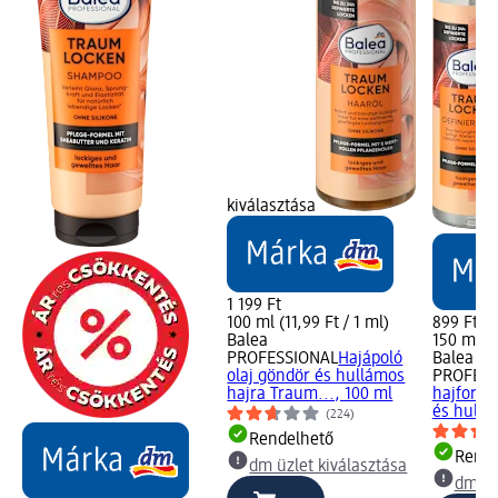
kiválasztása
1 199 Ft
100 ml (11,99 Ft / 1 ml)
899 Ft
Balea
150 ml (5
PROFESSIONAL
Hajápoló
Balea
olaj göndör és hullámos
PROFESS
hajra Traum..., 100 ml
hajformá
és hullá
(224)
Rendelhető
Rende
dm üzlet kiválasztása
dm üz