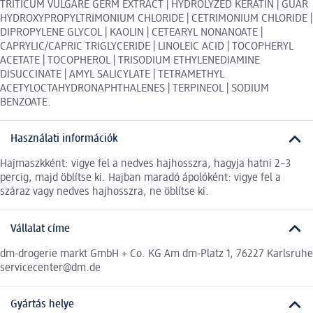
TRITICUM VULGARE GERM EXTRACT | HYDROLYZED KERATIN | GUAR
HYDROXYPROPYLTRIMONIUM CHLORIDE | CETRIMONIUM CHLORIDE |
DIPROPYLENE GLYCOL | KAOLIN | CETEARYL NONANOATE |
CAPRYLIC/CAPRIC TRIGLYCERIDE | LINOLEIC ACID | TOCOPHERYL
ACETATE | TOCOPHEROL | TRISODIUM ETHYLENEDIAMINE
DISUCCINATE | AMYL SALICYLATE | TETRAMETHYL
ACETYLOCTAHYDRONAPHTHALENES | TERPINEOL | SODIUM
BENZOATE.
Használati információk
Hajmaszkként: vigye fel a nedves hajhosszra, hagyja hatni 2–3
percig, majd öblítse ki. Hajban maradó ápolóként: vigye fel a
száraz vagy nedves hajhosszra, ne öblítse ki.
Vállalat címe
dm-drogerie markt GmbH + Co. KG Am dm-Platz 1, 76227 Karlsruhe
servicecenter@dm.de
Gyártás helye