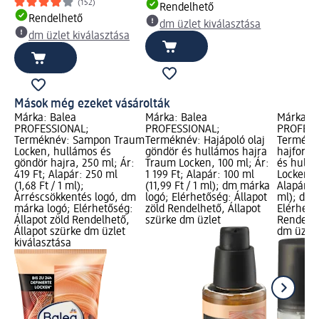
(152)
Rendelhető
Rendelhető
dm üzlet kiválasztása
dm üzlet kiválasztása
Mások még ezeket vásárolták
Márka: Balea
Márka: Balea
Márka: B
PROFESSIONAL;
PROFESSIONAL;
PROFESS
Terméknév: Sampon Traum
Terméknév: Hajápoló olaj
Termékné
Locken, hullámos és
göndör és hullámos hajra
hajformá
göndör hajra, 250 ml; Ár:
Traum Locken, 100 ml; Ár:
és hullá
419 Ft; Alapár: 250 ml
1 199 Ft; Alapár: 100 ml
Locken, 1
(1,68 Ft / 1 ml);
(11,99 Ft / 1 ml); dm márka
Alapár: 1
Árréscsökkentés logó, dm
logó; Elérhetőség: Állapot
ml); dm 
márka logó; Elérhetőség:
zöld Rendelhető, Állapot
Elérhető
Állapot zöld Rendelhető,
szürke dm üzlet
Rendelhe
Állapot szürke dm üzlet
dm üzlet
kiválasztása