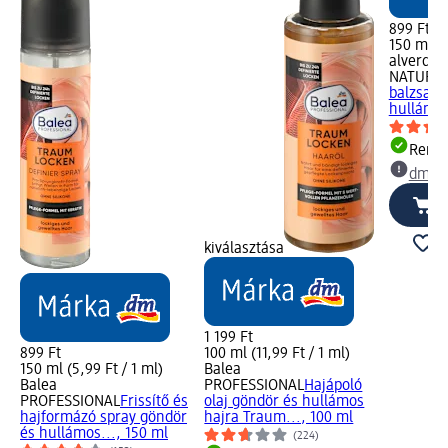
899 Ft
150 ml (5
alverde
NATURK
balzsam 
hullámos
Rende
dm üz
kiválasztása
1 199 Ft
899 Ft
100 ml (11,99 Ft / 1 ml)
150 ml (5,99 Ft / 1 ml)
Balea
Balea
PROFESSIONAL
Hajápoló
PROFESSIONAL
Frissítő és
olaj göndör és hullámos
hajformázó spray göndör
hajra Traum..., 100 ml
és hullámos..., 150 ml
(224)