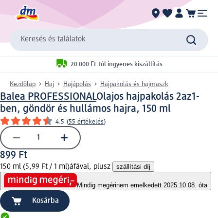
Keresés és találatok
20 000 Ft-tól ingyenes kiszállítás
Kezdőlap
Haj
Hajápolás
Hajpakolás és hajmaszk
Balea PROFESSIONAL
Olajos hajpakolás 2az1-
ben, göndör és hullámos hajra, 150 ml
4.5
(
55 értékelés
)
899 Ft
150 ml (5,99 Ft / 1 ml)
áfával, plusz
szállítási díj
Mindig megéri
nem emelkedett 2025.10.08. óta
Kosárba