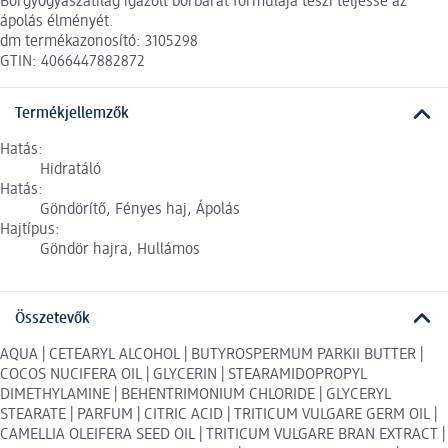
Bőrgyógyászatilag igazolt bőrbarát formulája teszi teljessé az
ápolás élményét.
dm termékazonosító: 3105298
GTIN: 4066447882872
Termékjellemzők
Hatás:
Hidratáló
Hatás:
Göndörítő, Fényes haj, Ápolás
Hajtípus:
Göndör hajra, Hullámos
Összetevők
AQUA | CETEARYL ALCOHOL | BUTYROSPERMUM PARKII BUTTER |
COCOS NUCIFERA OIL | GLYCERIN | STEARAMIDOPROPYL
DIMETHYLAMINE | BEHENTRIMONIUM CHLORIDE | GLYCERYL
STEARATE | PARFUM | CITRIC ACID | TRITICUM VULGARE GERM OIL |
CAMELLIA OLEIFERA SEED OIL | TRITICUM VULGARE BRAN EXTRACT |