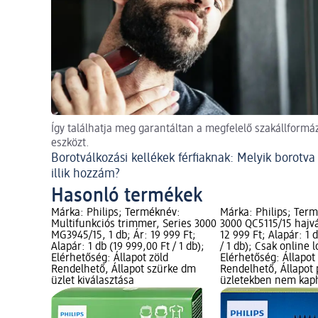
Így találhatja meg garantáltan a megfelelő szakállformá
eszközt.
Borotválkozási kellékek férfiaknak: Melyik borotva
illik hozzám?
Hasonló termékek
Márka: Philips; Terméknév:
Márka: Philips; Term
Multifunkciós trimmer, Series 3000
3000 QC5115/15 hajvá
MG3945/15, 1 db; Ár: 19 999 Ft;
12 999 Ft; Alapár: 1 
Alapár: 1 db (19 999,00 Ft / 1 db);
/ 1 db); Csak online 
Elérhetőség: Állapot zöld
Elérhetőség: Állapot
Rendelhető, Állapot szürke dm
Rendelhető, Állapot
üzlet kiválasztása
üzletekben nem kap