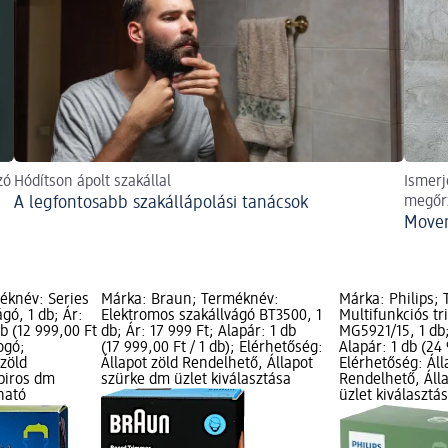
zó
Hódítson ápolt szakállal
Ismerj
A legfontosabb szakállápolási tanácsok
megőr
Movem
éknév: Series
Márka: Braun; Terméknév:
Márka: Philips;
gó, 1 db; Ár:
Elektromos szakállvágó BT3500, 1
Multifunkciós t
db (12 999,00 Ft
db; Ár: 17 999 Ft; Alapár: 1 db
MG5921/15, 1 db;
logó;
(17 999,00 Ft / 1 db); Elérhetőség:
Alapár: 1 db (24 
 zöld
Állapot zöld Rendelhető, Állapot
Elérhetőség: Áll
 piros dm
szürke dm üzlet kiválasztása
Rendelhető, Áll
ható
üzlet kiválasztá