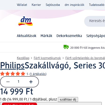
Vállalat
Karrier
Sajtószoba
dm inspirációk
Tudatosabb 
Keresés és
Aktualitások
Márkák
Dekorkozmetika
Szépségápo
20 000 Ft-tól ingyenes kis
Kezdőlap
Férfi kozmetikumok
Férfi szőrtelenítés és borotv
Philips
Szakállvágó, Series 3
5
(
1 értékelés
)
14 999 Ft
1 db (14 999,00 Ft / 1 db)
áfával, plusz
szállítási díj