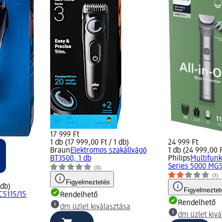
17 999 Ft
1 db (17 999,00 Ft / 1 db)
24 999 Ft
Braun
Elektromos szakállvágó
1 db (24 999,00 F
BT3500, 1 db
Philips
Multifunk
Series 5000 MG5
(0)
(1)
Figyelmeztetés
 db)
Figyelmeztet
C5115/15
Rendelhető
Rendelhető
dm üzlet kiválasztása
dm üzlet kivá