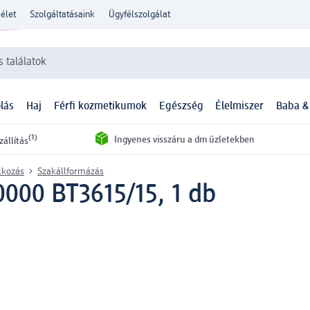
élet
Szolgáltatásaink
Ügyfélszolgálat
 találatok
lás
Haj
Férfi kozmetikumok
Egészség
Élelmiszer
Baba &
(1)
Ingyenes visszáru a dm üzletekben
zállítás
álkozás
Szakállformázás
0000 BT3615/15, 1 db