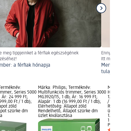
e meg tippjeinket a férfiak egészségének
Ennyire egysze
zéséhez!
Itt mindent me
ber: a férfiak hónapja
Mennyire egys
tulajdonképpe
 Terméknév:
Márka: Philips; Terméknév:
Márka: Phil
rimmer, Series 5000
Multifunkciós trimmer, Series 3000
Hajvágó, HC3
 Ár: 24 999 Ft;
MG3920/15, 1 db; Ár: 16 999 Ft;
12 999 Ft; A
999,00 Ft / 1 db);
Alapár: 1 db (16 999,00 Ft / 1 db);
/ 1 db); Elé
apot zöld
Elérhetőség: Állapot zöld
Rendelhető,
apot szürke dm
Rendelhető, Állapot szürke dm
üzlet kivála
sa
üzlet kiválasztása
12 999 Ft
1 db (12 999,
Philips
Hajvá