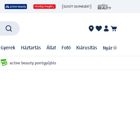
 Gyerek
Háztartás
Állat
Fotó
Kiárusítás
Nyár🌞
active beauty pontgyűjtés