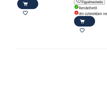
Figyelmeztetés
Rendelhető
dm üzletekben n