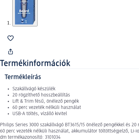
Termékinformációk
Termékleírás
Szakállvágó készülék
20 rögzíthető hosszbeállítás
Lift & Trim fésű, önélező pengék
60 perc vezeték nélküli használat
USB-A töltés, vízálló kivitel
Philips Series 3000 szakállvágó BT3615/15 önélező pengékkel és 20 r
60 perc vezeték nélküli használat, akkumulátor töltöttségjelző, Li-
dm termékazonosító: 3101034