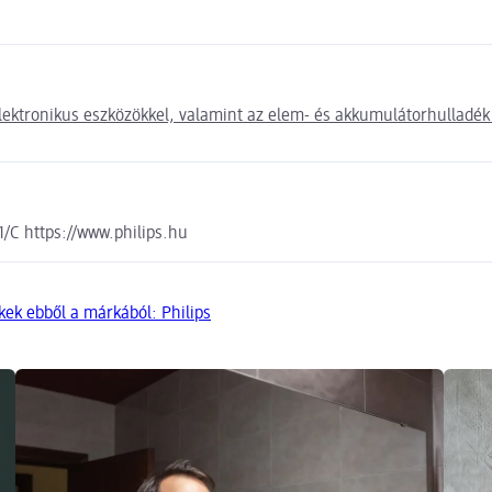
lektronikus eszközökkel, valamint az elem- és akkumulátorhulladék 
/C https://www.philips.hu
ek ebből a márkából: Philips