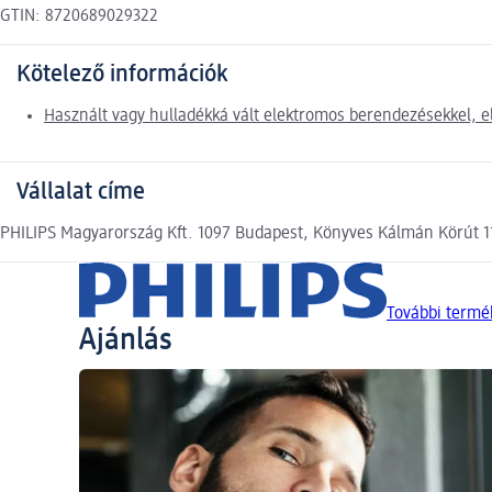
GTIN: 8720689029322
Kötelező információk
Használt vagy hulladékká vált elektromos berendezésekkel, e
Vállalat címe
PHILIPS Magyarország Kft. 1097 Budapest, Könyves Kálmán Körút 11
További termék
Ajánlás