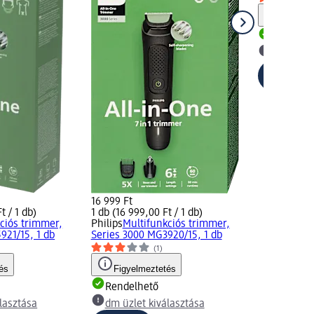
Figyelm
Rendelh
dm üzlet
16 999 Ft
t / 1 db)
1 db (16 999,00 Ft / 1 db)
ciós trimmer,
Philips
Multifunkciós trimmer,
921/15, 1 db
Series 3000 MG3920/15, 1 db
(1)
és
Figyelmeztetés
Rendelhető
lasztása
dm üzlet kiválasztása