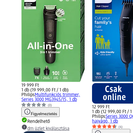
19 999 Ft
1 db (19 999,00 Ft / 1 db)
Philips
Multifunkciós trimmer,
Series 3000 MG3945/15, 1 db
(0)
12 999 Ft
1 db (12 999,00 Ft / 1
Figyelmeztetés
Philips
Series 3000 Q
hajvágó, 1 db
Rendelhető
(4)
dm üzlet kiválasztása