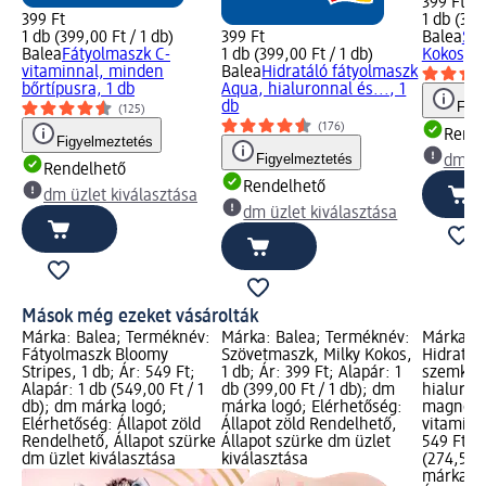
399 Ft
399 Ft
1 db (399
1 db (399,00 Ft / 1 db)
399 Ft
Balea
Szö
Balea
Fátyolmaszk C-
1 db (399,00 Ft / 1 db)
Kokos, 1
vitaminnal, minden
Balea
Hidratáló fátyolmaszk
bőrtípusra, 1 db
Aqua, hialuronnal és..., 1
db
Figy
(125)
(176)
Rende
Figyelmeztetés
Figyelmeztetés
dm üz
Rendelhető
Rendelhető
dm üzlet kiválasztása
dm üzlet kiválasztása
Mások még ezeket vásárolták
Márka: Balea; Terméknév:
Márka: Balea; Terméknév:
Márka: B
Fátyolmaszk Bloomy
Szövetmaszk, Milky Kokos,
Hidratál
Stripes, 1 db; Ár: 549 Ft;
1 db; Ár: 399 Ft; Alapár: 1
szemkör
Alapár: 1 db (549,00 Ft / 1
db (399,00 Ft / 1 db); dm
hialuron
db); dm márka logó;
márka logó; Elérhetőség:
magnólia
Elérhetőség: Állapot zöld
Állapot zöld Rendelhető,
vitaminna
Rendelhető, Állapot szürke
Állapot szürke dm üzlet
549 Ft; A
dm üzlet kiválasztása
kiválasztása
(274,50 F
márka lo