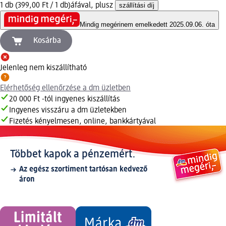
1 db (399,00 Ft / 1 db)
áfával, plusz
szállítási díj
Mindig megéri
nem emelkedett 2025.09.06. óta
Kosárba
Jelenleg nem kiszállítható
Elérhetőség ellenőrzése a dm üzletben
20 000 Ft -tól ingyenes kiszállítás
Ingyenes visszáru a dm üzletekben
Fizetés kényelmesen, online, bankkártyával
Többet kapok a pénzemért.
Az egész szortiment tartósan kedvező
áron