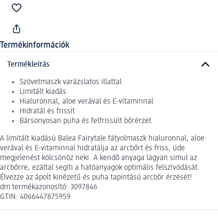
Termékinformációk
Termékleírás
Szövetmaszk varázslatos illattal
Limitált kiadás
Hialuronnal, aloe verával és E-vitaminnal
Hidratál és frissít
Bársonyosan puha és felfrissült bőrérzet
A limitált kiadású Balea Fairytale fátyolmaszk hialuronnal, aloe
verával és E-vitaminnal hidratálja az arcbőrt és friss, üde
megjelenést kölcsönöz neki. A kendő anyaga lágyan simul az
arcbőrre, ezáltal segíti a hatóanyagok optimális felszívódását.
Élvezze az ápolt kinézetű és puha tapintású arcbőr érzését!
dm termékazonosító: 3097846
GTIN: 4066447875959