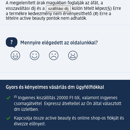
A megjelenített árak magukban foglalják az áfát, a
visszaváltási díj és a
szállítási díj
külön tételt képez
(§) Erre
a termékre kedvezmény nem érvényesíthető.
(#) Erre a
tételre active beauty pontok nem adhatók.
Mennyire elégedett az oldalunkkal?
Gyors és kényelmes vásárlás dm ügyfélfiókkal
⁽¹⁾ Ingyenes kiszállítás 20000 Ft-tól, valamint ingyenes
csomagátvétel Expressz átvétellel az Ön által választott
dm üzletben.
Kapcsolja össze active beauty és online shop-os fiókját és
élvezze előnyeit.