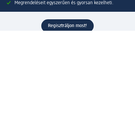
Megrendeléseit egyszerűen és gyorsan kezelheti.
Regisztráljon most!
Kérdések és válaszok
Szolgáltatások
Ügyfélszolgálat
Fizetési lehetőségek
Szállítási és átvételi lehetőségek
Visszaküldés, visszatérítés
Hibás termék reklamáció
Csomagkövetés
Vállalatról
Vállalat
Vállalati felelősségvállalás
Karrier
Sajtószoba
Díjaink
Támogatási stratégia
Kiemelt kategóriáink