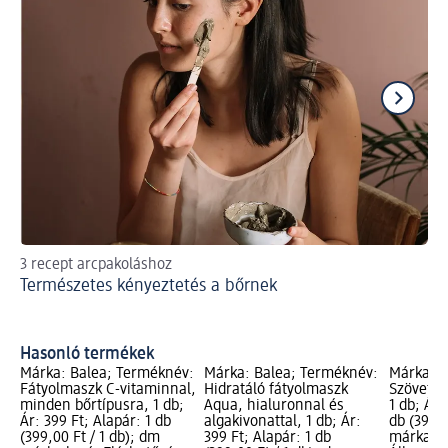
3 recept arcpakoláshoz
Hat
Természetes kényeztetés a bőrnek
ko
Ho
ko
Hasonló termékek
Márka: Balea; Terméknév:
Márka: Balea; Terméknév:
Márka: B
Fátyolmaszk C-vitaminnal,
Hidratáló fátyolmaszk
Szövetma
minden bőrtípusra, 1 db;
Aqua, hialuronnal és
1 db; Ár:
Ár: 399 Ft; Alapár: 1 db
algakivonattal, 1 db; Ár:
db (399,0
(399,00 Ft / 1 db); dm
399 Ft; Alapár: 1 db
márka lo