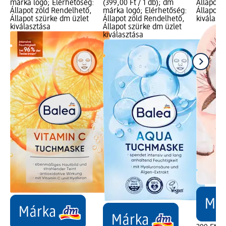
márka logó; Elérhetőség:
(399,00 Ft / 1 db); dm
Állapot 
Állapot zöld Rendelhető,
márka logó; Elérhetőség:
Állapot 
Állapot szürke dm üzlet
Állapot zöld Rendelhető,
kiválasz
kiválasztása
Állapot szürke dm üzlet
kiválasztása