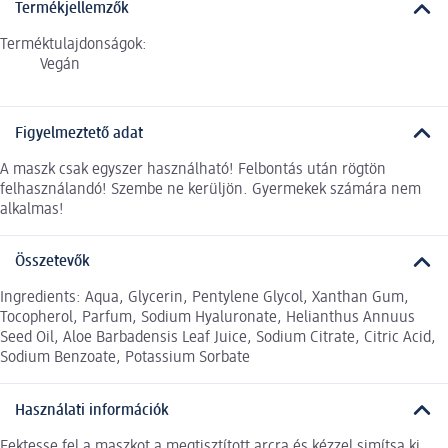
Termékjellemzők
Terméktulajdonságok:
Vegán
Figyelmeztető adat
A maszk csak egyszer használható! Felbontás után rögtön
felhasználandó! Szembe ne kerüljön. Gyermekek számára nem
alkalmas!
Összetevők
Ingredients: Aqua, Glycerin, Pentylene Glycol, Xanthan Gum,
Tocopherol, Parfum, Sodium Hyaluronate, Helianthus Annuus
Seed Oil, Aloe Barbadensis Leaf Juice, Sodium Citrate, Citric Acid,
Sodium Benzoate, Potassium Sorbate
Használati információk
Fektesse fel a maszkot a megtisztított arcra és kézzel simítsa ki.