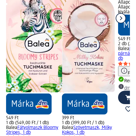
Állapot 
Állapot 
kiválasz
549 Ft
2 db (274
Balea
Hid
párnák s
db
Figy
Rende
dm üz
549 Ft
399 Ft
1 db (549,00 Ft / 1 db)
1 db (399,00 Ft / 1 db)
Balea
Fátyolmaszk Bloomy
Balea
Szövetmaszk, Milky
Stripes, 1 db
Kokos, 1 db