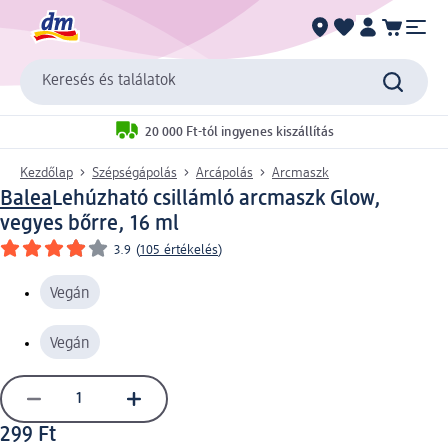
Keresés és találatok
20 000 Ft-tól ingyenes kiszállítás
Kezdőlap
Szépségápolás
Arcápolás
Arcmaszk
Balea
Lehúzható csillámló arcmaszk Glow,
vegyes bőrre, 16 ml
3.9
(
105 értékelés
)
Vegán
Vegán
299 Ft