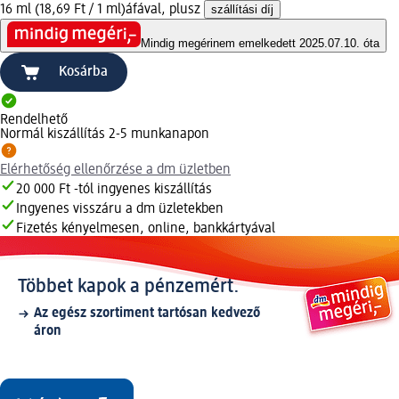
16 ml (18,69 Ft / 1 ml)
áfával, plusz
szállítási díj
Mindig megéri
nem emelkedett 2025.07.10. óta
Kosárba
Rendelhető
Normál kiszállítás 2-5 munkanapon
Elérhetőség ellenőrzése a dm üzletben
20 000 Ft -tól ingyenes kiszállítás
Ingyenes visszáru a dm üzletekben
Fizetés kényelmesen, online, bankkártyával
Többet kapok a pénzemért.
Az egész szortiment tartósan kedvező
áron