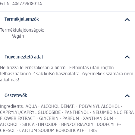
GTIN: 4067796180114
Termékjellemzők
Terméktulajdonságok:
Vegán
Figyelmeztető adat
Ne húzza le erőszakosan a bőrről. Felbontás után rögtön
felhasználandó. Csak külső használatra. Gyermekek számára nem
alkalmas!
Összetevők
Ingredients: AQUA · ALCOHOL DENAT. · POLYVINYL ALCOHOL ·
CAPRYLYL/CAPRYL GLUCOSIDE · PANTHENOL · NELUMBO NUCIFERA
FLOWER EXTRACT · GLYCERIN · PARFUM · XANTHAN GUM ·
ALCOHOL · SILICA ·TIN OXIDE · BENZOTRIAZOLYL DODECYL P-
CRESOL · CALCIUM SODIUM BOROSILICATE · TRIS