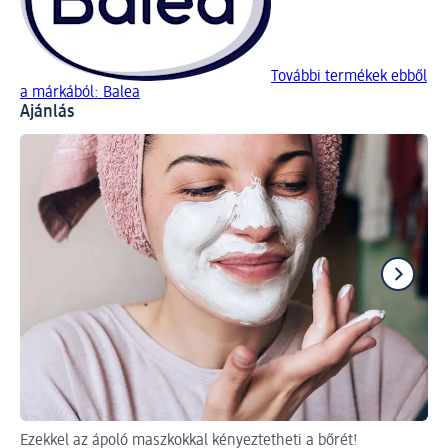
További termékek ebből
a márkából: Balea
Ajánlás
Ezekkel az ápoló maszkokkal kényeztetheti a bőrét!
Fe