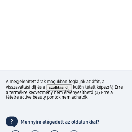
A megjelenített árak magukban foglalják az áfát, a
visszaváltási díj és a
szállítási díj
külön tételt képez
(§) Erre
a termékre kedvezmény nem érvényesíthető.
(#) Erre a
tételre active beauty pontok nem adhatók.
Mennyire elégedett az oldalunkkal?