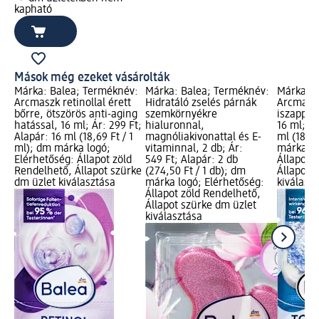
kapható
Mások még ezeket vásárolták
Márka: Balea; Terméknév:
Márka: Balea; Terméknév:
Márka: B
Arcmaszk retinollal érett
Hidratáló zselés párnák
Arcmaszk
bőrre, ötszörös anti-aging
szemkörnyékre
iszappal
hatással, 16 ml; Ár: 299 Ft;
hialuronnal,
16 ml; Ár
Alapár: 16 ml (18,69 Ft / 1
magnóliakivonattal és E-
ml (18,69
ml); dm márka logó;
vitaminnal, 2 db; Ár:
márka lo
Elérhetőség: Állapot zöld
549 Ft; Alapár: 2 db
Állapot 
Rendelhető, Állapot szürke
(274,50 Ft / 1 db); dm
Állapot 
dm üzlet kiválasztása
márka logó; Elérhetőség:
kiválasz
Állapot zöld Rendelhető,
Állapot szürke dm üzlet
kiválasztása