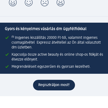
Gyors és kényelmes vásárlás dm ügyfélfiókkal
⁽¹⁾ Ingyenes kiszállítás 20000 Ft-tól, valamint ingyenes
csomagátvétel Expressz átvétellel az Ön által választott
dm üzletben.
Kapcsolja össze active beauty és online shop-os fiókját és
élvezze előnyeit.
Megrendeléseit egyszerűen és gyorsan kezelheti.
Regisztráljon most!
Kérdések és válaszok