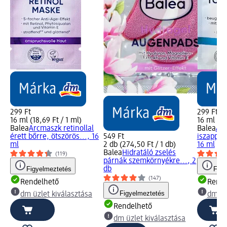
299 Ft
299 Ft
16 ml (18,69 Ft / 1 ml)
16 ml (18
Balea
Arcmaszk retinollal
Balea
Arc
érett bőrre, ötszörös..., 16
549 Ft
iszappal
ml
2 db (274,50 Ft / 1 db)
16 ml
Balea
Hidratáló zselés
(119)
párnák szemkörnyékre..., 2
Figyelmeztetés
db
Figy
(147)
Rendelhető
Rende
Figyelmeztetés
dm üzlet kiválasztása
dm üz
Rendelhető
dm üzlet kiválasztása