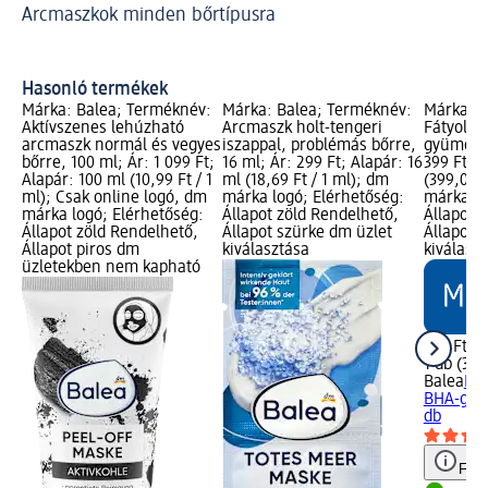
Arcmaszkok minden bőrtípusra
Al
Hasonló termékek
Márka: Balea; Terméknév:
Márka: Balea; Terméknév:
Márka: B
Aktívszenes lehúzható
Arcmaszk holt-tengeri
Fátyolma
arcmaszk normál és vegyes
iszappal, problémás bőrre,
gyümölcs
bőrre, 100 ml; Ár: 1 099 Ft;
16 ml; Ár: 299 Ft; Alapár: 16
399 Ft; A
Alapár: 100 ml (10,99 Ft / 1
ml (18,69 Ft / 1 ml); dm
(399,00 F
ml); Csak online logó, dm
márka logó; Elérhetőség:
márka lo
márka logó; Elérhetőség:
Állapot zöld Rendelhető,
Állapot 
Állapot zöld Rendelhető,
Állapot szürke dm üzlet
Állapot 
Állapot piros dm
kiválasztása
kiválasz
üzletekben nem kapható
399 Ft
1 db (399
Balea
Fát
BHA-gyüm
db
Figy