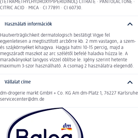
(TETRAMETHYLHYDROXYPIPERIDINOL) CITRATE · PANTOLACTONE ·
CITRIC ACID · MICA · CI 77891 · CI 60730.
Használati információk
Hautverträglichkeit dermatologisch bestätigt Vigye fel
egyenletesen a megtisztított arcbőrre kb. 2 mm vastagon, a szem-
és szájkörnyéket kihagyva. Hagyja hatni 10-15 percig, majd a
megszáradt maszkot az arc szélétől befelé haladva húzza le. A
maradványokat langyos vízzel öblítse le. Igény szerint hetente
maximum 3-szor használható. A csomag 2 használatra elegendő.
Vállalat címe
dm-drogerie markt GmbH + Co. KG Am dm-Platz 1, 76227 Karlsruhe
servicecenter@dm.de