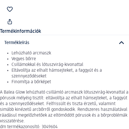
Termékinformációk
Termékleírás
Lehúzható arcmaszk
Vegyes bőrre
Csillámokkal és lótuszvirág-kivonattal
Eltávolítja az elhalt hámsejteket, a faggyút és a
szennyeződéseket
Finomítja a bőrképet
A Balea Glow lehúzható csillámló arcmaszk lótuszvirág-kivonattal a
pórusok mélyéig tisztít: eltávolítja az elhalt hámsejteket, a faggyút
és a szennyeződéseket. Felfrissült és tiszta érzetű, valamint
simább kinézetű arcbőrről gondoskodik. Rendszeres használatával
ráadásul megelőzhetőek az eltömődött pórusok és a bőrproblémák
visszatérése.
dm termékazonosító: 3049604