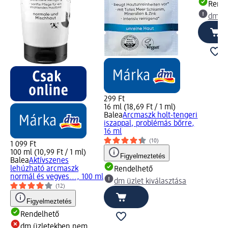
Rende
dm üz
299 Ft
16 ml (18,69 Ft / 1 ml)
Balea
Arcmaszk holt-tengeri
iszappal, problémás bőrre,
16 ml
(10)
1 099 Ft
100 ml (10,99 Ft / 1 ml)
Figyelmeztetés
Balea
Aktívszenes
lehúzható arcmaszk
Rendelhető
normál és vegyes..., 100 ml
dm üzlet kiválasztása
(12)
Figyelmeztetés
Rendelhető
dm üzletekben nem