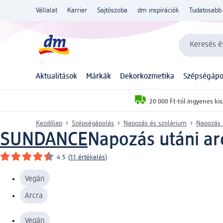
Vállalat
Karrier
Sajtószoba
dm inspirációk
Tudatosabb 
Keresés és
Aktualitások
Márkák
Dekorkozmetika
Szépségápo
20 000 Ft-tól ingyenes kis
Kezdőlap
Szépségápolás
Napozás és szolárium
Napozás 
SUNDANCE
Napozás utáni ar
4.5
(
11 értékelés
)
Vegán
Arcra
Vegán