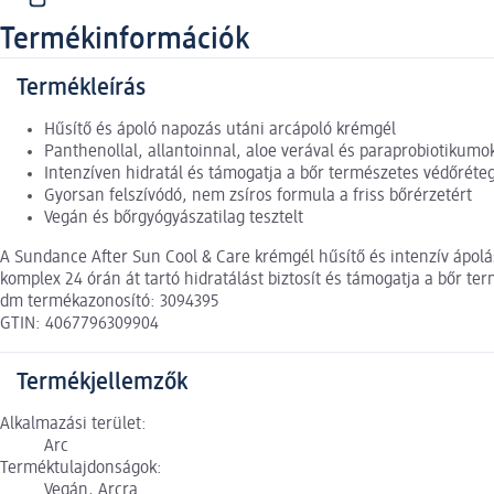
Termékinformációk
Termékleírás
Hűsítő és ápoló napozás utáni arcápoló krémgél
Panthenollal, allantoinnal, aloe verával és paraprobiotikumo
Intenzíven hidratál és támogatja a bőr természetes védőréte
Gyorsan felszívódó, nem zsíros formula a friss bőrérzetért
Vegán és bőrgyógyászatilag tesztelt
A Sundance After Sun Cool & Care krémgél hűsítő és intenzív ápolás
komplex 24 órán át tartó hidratálást biztosít és támogatja a bőr t
dm termékazonosító: 3094395
GTIN: 4067796309904
Termékjellemzők
Alkalmazási terület:
Arc
Terméktulajdonságok:
Vegán, Arcra