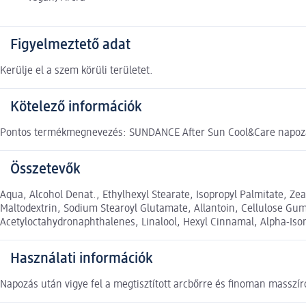
Figyelmeztető adat
Kerülje el a szem körüli területet.
Kötelező információk
Pontos termékmegnevezés: SUNDANCE After Sun Cool&Care napozás 
Összetevők
Aqua, Alcohol Denat., Ethylhexyl Stearate, Isopropyl Palmitate, Z
Maltodextrin, Sodium Stearoyl Glutamate, Allantoin, Cellulose Gum,
Acetyloctahydronaphthalenes, Linalool, Hexyl Cinnamal, Alpha-Iso
Használati információk
Napozás után vigye fel a megtisztított arcbőrre és finoman masszír