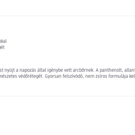
kkal
gét
t nyújt a napozás által igénybe vett arcbőrnek. A panthenolt, alla
ermészetes védőrétegét. Gyorsan felszívódó, nem zsíros formulája k