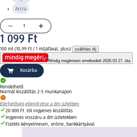
Arcra
1 099 Ft
100 ml (10,99 Ft / 1 ml)
áfával, plusz
szállítási díj
Mindig megéri
nem emelkedett 2026.03.27. óta
Kosárba
Rendelhető
Normál kiszállítás 2-5 munkanapon
Elérhetőség ellenőrzése a dm üzletben
20 000 Ft -tól ingyenes kiszállítás
Ingyenes visszáru a dm üzletekben
Fizetés kényelmesen, online, bankkártyával