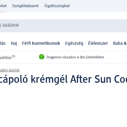
élet
Szolgáltatásaink
Ügyfélszolgálat
 találatok
lás
Haj
Férfi kozmetikumok
Egészség
Élelmiszer
Baba &
(1)
Ingyenes visszáru a dm üzletekben
zállítás
utáni ápolók
cápoló krémgél After Sun Coo