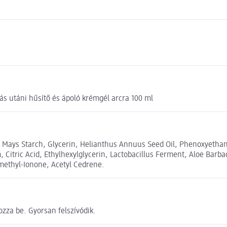
utáni hűsítő és ápoló krémgél arcra 100 ml
ea Mays Starch, Glycerin, Helianthus Annuus Seed Oil, Phenoxyetha
 Citric Acid, Ethylhexylglycerin, Lactobacillus Ferment, Aloe Barb
methyl-Ionone, Acetyl Cedrene.
ozza be. Gyorsan felszívódik.